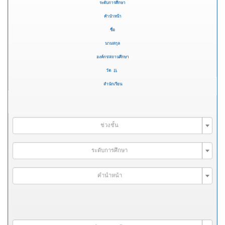
ระดับการศึกษา
คำนำหน้า
ชื่อ
นามสกุล
องค์กร/สถานศึกษา
วัด
สำนักเรียน
ช่วงชั้น
ระดับการศึกษา
คำนำหน้า