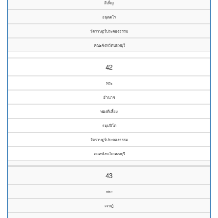
สีเพ็ญ
อนุตฺตโร
วัดราษฎร์ประคองธรรม
คณะจังหวัดนนทบุรี
42
พระ
อำนาจ
ทองดีเลี้ยง
ธมฺมปิโต
วัดราษฎร์ประคองธรรม
คณะจังหวัดนนทบุรี
43
พระ
เจษฎ์