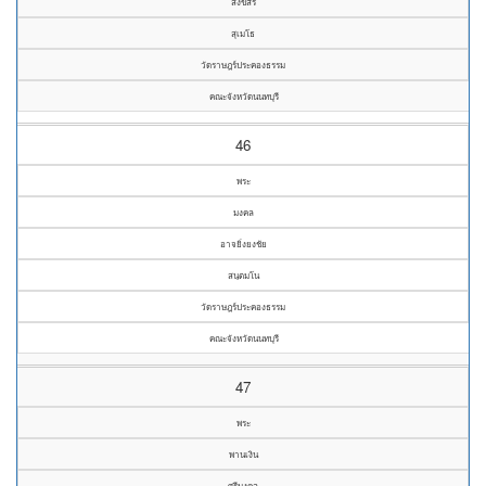
สังข์สิริ
สุเมโธ
วัดราษฎร์ประคองธรรม
คณะจังหวัดนนทบุรี
46
พระ
มงคล
อาจยิ่งยงชัย
สนฺตมโน
วัดราษฎร์ประคองธรรม
คณะจังหวัดนนทบุรี
47
พระ
พานเงิน
ศรีมงคล