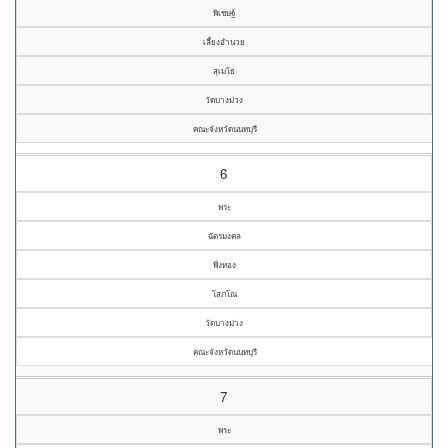
พิเชษฐ์
เลี้ยงอำนวย
สุเมโธ
วัดบางม่วง
คณะจังหวัดนนทบุรี
6
พระ
ฉัตรมงคล
พึ่งทอง
โสภโณ
วัดบางม่วง
คณะจังหวัดนนทบุรี
7
พระ