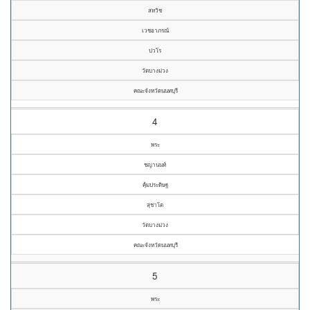
สหวิช
เวชอาภรณ์
ปวโร
วัดบางม่วง
คณะจังหวัดนนทบุรี
4
พระ
ชญานนท์
คุ้มประดิษฐ
สุชาโต
วัดบางม่วง
คณะจังหวัดนนทบุรี
5
พระ