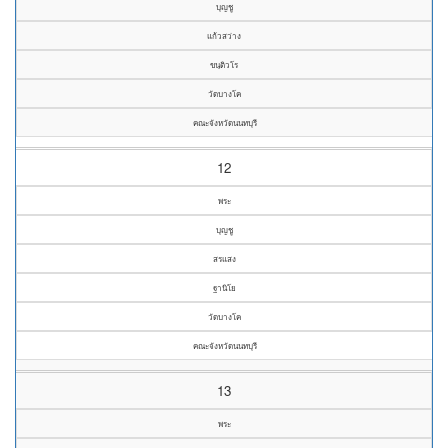
บุญชู
แก้วสว่าง
ขนฺติวโร
วัดบางโค
คณะจังหวัดนนทบุรี
12
พระ
บุญชู
สรแสง
ฐานิโย
วัดบางโค
คณะจังหวัดนนทบุรี
13
พระ