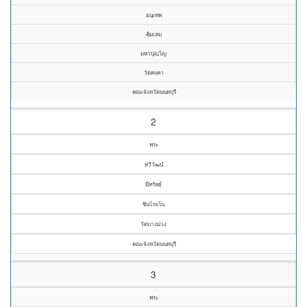
อนุเทพ
คุ้มเสม
มหาปุญฺโญ
วัดคงคา
คณะจังหวัดนนทบุรี
2
พระ
ทวีวัฒน์
มีทรัพย์
ชินโรจโน
วัดบางม่วง
คณะจังหวัดนนทบุรี
3
พระ