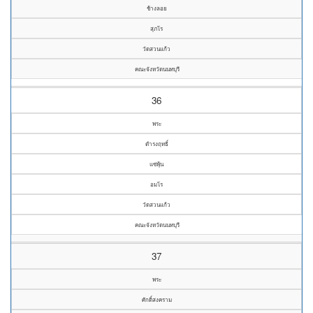
ช้างลอย
สุภโร
วัดสวนแก้ว
คณะจังหวัดนนทบุรี
36
พระ
ดำรงฤทธิ์
แซ่พุ้น
อมโร
วัดสวนแก้ว
คณะจังหวัดนนทบุรี
37
พระ
ศักดิ์สงคราม