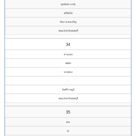
ขุนรัตน์เวกรณ์
อธิจิตฺโต
วัดบางเลนเจริญ
คณะจังหวัดนนทบุรี
34
สามเณร
ทศพร
นวลผ่อง
-
วัดศรีราษฎร์
คณะจังหวัดนนทบุรี
35
พระ
รุ่ง