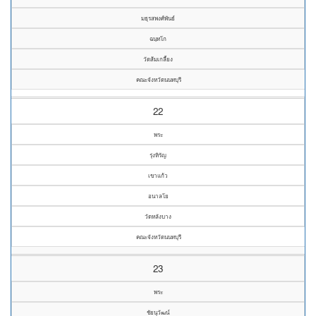
มธุรสพงศ์พันธ์
ฉนฺทโก
วัดส้มเกลี้ยง
คณะจังหวัดนนทบุรี
22
พระ
รุ่งหิรัญ
เขาแก้ว
อนาลโย
วัดหลังบาง
คณะจังหวัดนนทบุรี
23
พระ
ชัยนุวัฒน์