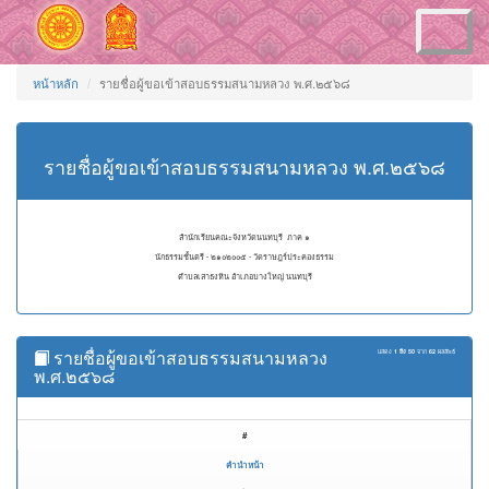
Toggle
navigation
หน้าหลัก
รายชื่อผู้ขอเข้าสอบธรรมสนามหลวง พ.ศ.๒๕๖๘
รายชื่อผู้ขอเข้าสอบธรรมสนามหลวง พ.ศ.๒๕๖๘
สำนักเรียนคณะจังหวัดนนทบุรี ภาค ๑
นักธรรมชั้นตรี - ๒๑๐๒๐๐๕ - วัดราษฎร์ประคองธรรม
ตำบลเสาธงหิน อำเภอบางใหญ่ นนทบุรี
รายชื่อผู้ขอเข้าสอบธรรมสนามหลวง
แสดง
1 ถึง 50
จาก
62
ผลลัพธ์
พ.ศ.๒๕๖๘
#
คำนำหน้า