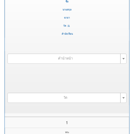
ชื่อ
นามสกุล
ฉายา
วัด
สำนักเรียน
คำนำหน้า
วัด
1
พระ