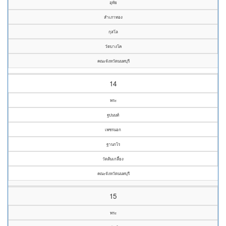
อุทัย
สำเภาทอง
กุสโล
วัดบางโค
คณะจังหวัดนนทบุรี
14
พระ
ฐปนนท์
เพชรนอก
ฐานกโร
วัดส้มเกลี้ยง
คณะจังหวัดนนทบุรี
15
พระ