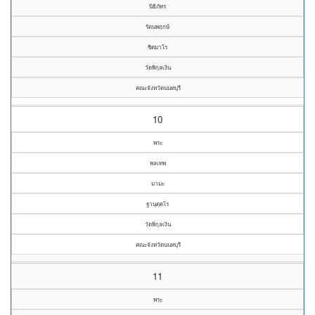
นิธิภัทร
รัตนพฤกษ์
ชิตมาโร
วัดพิกุลเงิน
คณะจังหวัดนนทบุรี
10
พระ
พลเทพ
มามะ
ฐานุตฺตโร
วัดพิกุลเงิน
คณะจังหวัดนนทบุรี
11
พระ