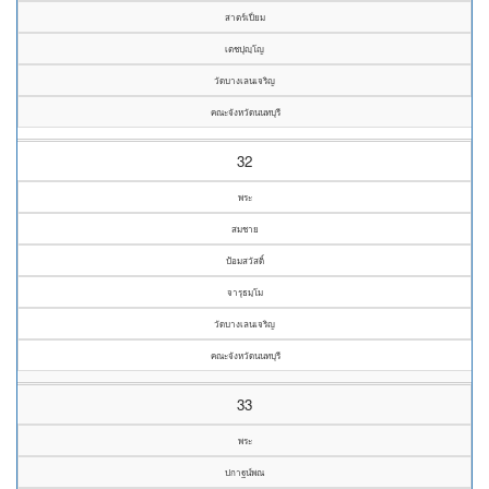
สาตร์เปี่ยม
เตชปุญฺโญ
วัดบางเลนเจริญ
คณะจังหวัดนนทบุรี
32
พระ
สมชาย
ป้อมสวัสดิ์
จารุธมฺโม
วัดบางเลนเจริญ
คณะจังหวัดนนทบุรี
33
พระ
ปกาฐน์พณ