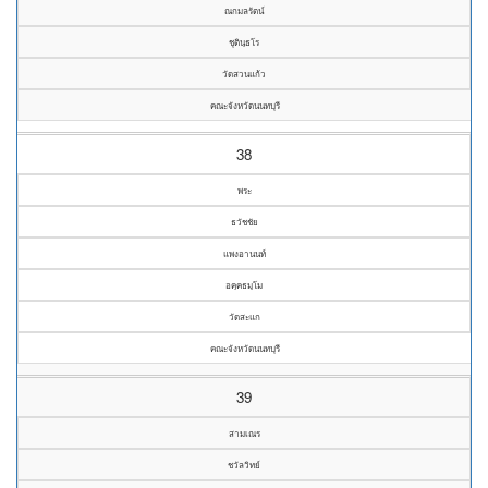
ณกมลรัตน์
ชุตินฺธโร
วัดสวนแก้ว
คณะจังหวัดนนทบุรี
38
พระ
ธวัชชัย
แพงอานนท์
อคฺคธมฺโม
วัดสะแก
คณะจังหวัดนนทบุรี
39
สามเณร
ชวัลวิทย์