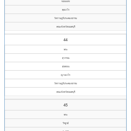
จอมแสง
คุณวโร
วัดราษฎร์ประคองธรรม
คณะจังหวัดนนทบุรี
44
พระ
สุวรรณ
สุขสอน
ญาณวโร
วัดราษฎร์ประคองธรรม
คณะจังหวัดนนทบุรี
45
พระ
วิฑูรย์