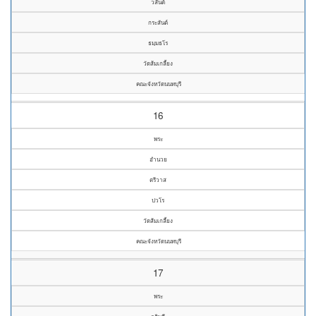
วสันต์
กระสันต์
ธมฺมธโร
วัดส้มเกลี้ยง
คณะจังหวัดนนทบุรี
16
พระ
อำนวย
ตรีวาส
ปวโร
วัดส้มเกลี้ยง
คณะจังหวัดนนทบุรี
17
พระ