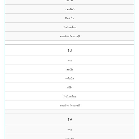
อธิบดี
แสงเพ็ชร์
สีลสาโร
วัดส้มเกลี้ยง
คณะจังหวัดนนทบุรี
18
พระ
สมบัติ
เครือนิล
สุธีโร
วัดส้มเกลี้ยง
คณะจังหวัดนนทบุรี
19
พระ
สุทธิเขต