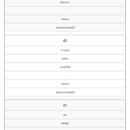
โสมเสนาะ
-
วัดสะแก
คณะจังหวัดนนทบุรี
40
สามเณร
กุลนิดา
แสงสุรินทร์
-
วัดสะแก
คณะจังหวัดนนทบุรี
41
พระ
ศิลป์ชัย