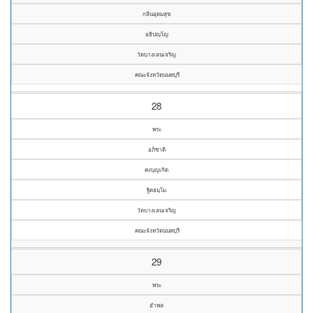
กลิ่นอุดมสุข
อธิปญฺโญ
วัดบางเลนเจริญ
คณะจังหวัดนนทบุรี
28
พระ
อภิชาติ
คงบุญเกิด
ฐิตธมฺโม
วัดบางเลนเจริญ
คณะจังหวัดนนทบุรี
29
พระ
อำพล