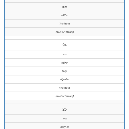
โยศรี
เปมิโย
วัดหลังบาง
คณะจังหวัดนนทบุรี
24
พระ
สิริโชค
รัดคุ่ย
ปฏิภาโณ
วัดหลังบาง
คณะจังหวัดนนทบุรี
25
พระ
เจษฎากร