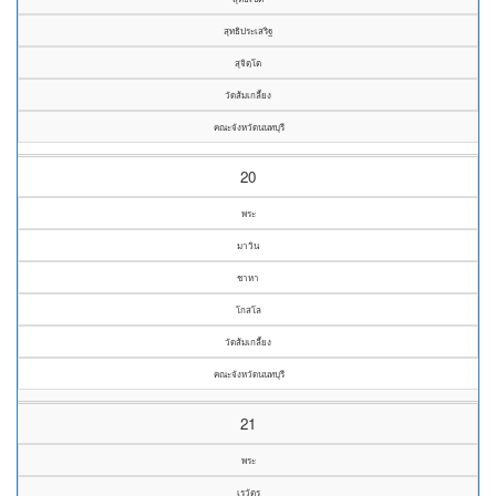
สุทธิประเสริฐ
สุจิตฺโต
วัดส้มเกลี้ยง
คณะจังหวัดนนทบุรี
20
พระ
มาวิน
ชาหา
โกสโล
วัดส้มเกลี้ยง
คณะจังหวัดนนทบุรี
21
พระ
เรวัตร