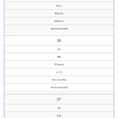
ขำสา
สิริปุญฺโญ
วัดหลังบาง
คณะจังหวัดนนทบุรี
26
พระ
พิชิต
ถ้ำหินอ่อน
ถาวโร
วัดบางเลนเจริญ
คณะจังหวัดนนทบุรี
27
พระ
สุเทพ