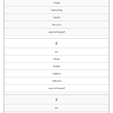
ธวัฒชัย
ไชยทะเศรษฐ
กตธมฺโม
วัดบางม่วง
คณะจังหวัดนนทบุรี
8
พระ
ศิรินรัฐ
รัตนมุสิก
กิตฺติคุโณ
วัดพิกุลเงิน
คณะจังหวัดนนทบุรี
9
พระ