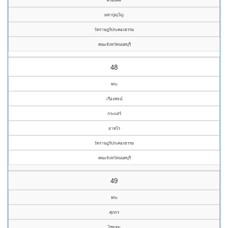
มหาปุญฺโญ
วัดราษฎร์ประคองธรรม
คณะจังหวัดนนทบุรี
48
พระ
เรืองพจน์
กระแสร์
อาทโร
วัดราษฎร์ประคองธรรม
คณะจังหวัดนนทบุรี
49
พระ
ศุภกร
ไชยลุม