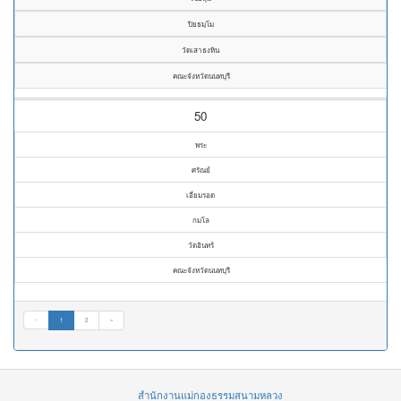
ปิยธมฺโม
วัดเสาธงหิน
คณะจังหวัดนนทบุรี
50
พระ
ศรัณย์
เอี่ยมรอด
กมโล
วัดอินทร์
คณะจังหวัดนนทบุรี
«
1
2
»
สำนักงานแม่กองธรรมสนามหลวง