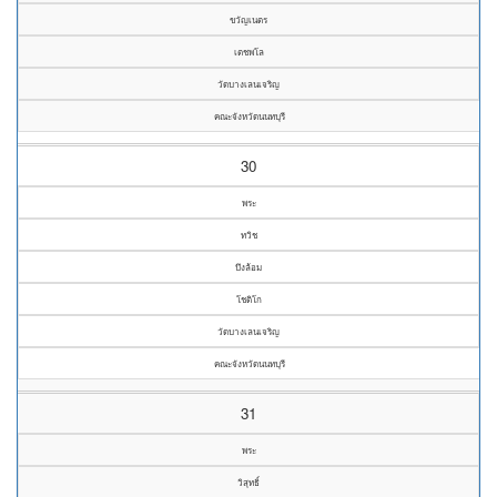
ขวัญเนตร
เตชพโล
วัดบางเลนเจริญ
คณะจังหวัดนนทบุรี
30
พระ
ทวิช
บึงล้อม
โชติโก
วัดบางเลนเจริญ
คณะจังหวัดนนทบุรี
31
พระ
วิสุทธิ์