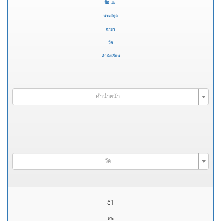
ชื่อ
นามสกุล
ฉายา
วัด
สำนักเรียน
คำนำหน้า
วัด
51
พระ