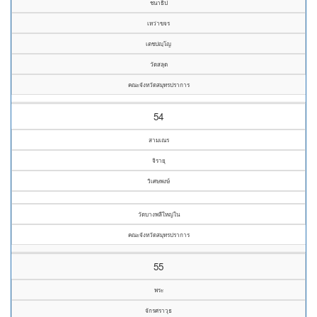
ชนาธิป
เหว่าขจร
เตชปญฺโญ
วัดสลุด
คณะจังหวัดสมุทรปราการ
54
สามเณร
จิรายุ
วิเศษพงษ์
วัดบางพลีใหญ่ใน
คณะจังหวัดสมุทรปราการ
55
พระ
จักรศราวุธ