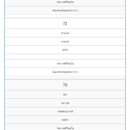
วัดบางพลีใหญ่ใน
คณะจังหวัดสมุทรปราการ
72
สามเณร
ธรรมรส
สุขใจ
วัดบางพลีใหญ่ใน
คณะจังหวัดสมุทรปราการ
73
พระ
ธนาวุฒิ
สะมิตตะสุวรรณ์
ภทฺทโก
วัดบางพลีใหญ่ใน