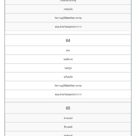
เปลี่ยนประเสริฐ
กตธมฺโม
วัดราษฎร์นิมิตศรัทธาธรรม
คณะจังหวัดสมุทรปราการ
64
พระ
นนท์นาท
รอดกูล
อภินนฺโท
วัดราษฎร์นิมิตศรัทธาธรรม
คณะจังหวัดสมุทรปราการ
65
สามเณร
ธีระพงษ์
สุขภิรมย์