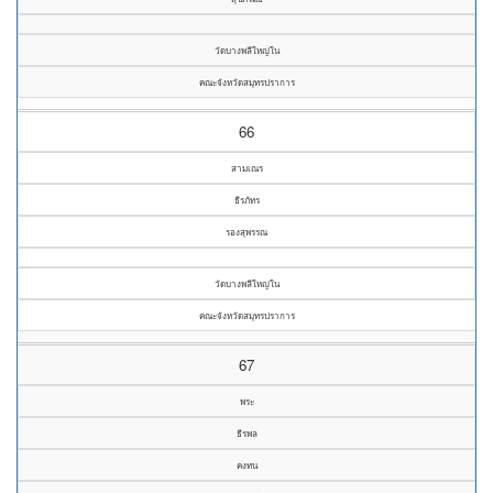
วัดบางพลีใหญ่ใน
คณะจังหวัดสมุทรปราการ
66
สามเณร
ธีรภัทร
รองสุพรรณ
วัดบางพลีใหญ่ใน
คณะจังหวัดสมุทรปราการ
67
พระ
ธีรพล
คงทน