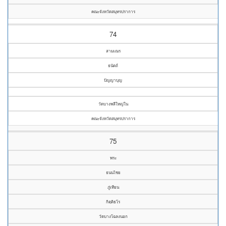
คณะจังหวัดสมุทรปราการ
74
สามเณร
ธนัตถ์
ปัญญาบุญ
วัดบางพลีใหญ่ใน
คณะจังหวัดสมุทรปราการ
75
พระ
ธนนไชย
ภู่เทียน
กิตฺติธโร
วัดบางโฉลงนอก