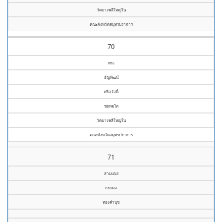
วัดบางพลีใหญ่ใน
คณะจังหวัดสมุทรปราการ
70
พระ
ธัญพัฒน์
ศรีสวัสดิ์
ชยทตฺโต
วัดบางพลีใหญ่ใน
คณะจังหวัดสมุทรปราการ
71
สามเณร
กรกมล
ทองคำนุช