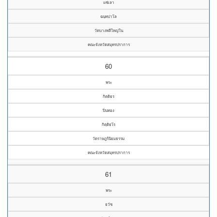
แซ่เลา
ฉนฺทปาโล
วัดบางพลีใหญ่ใน
คณะจังหวัดสมุทรปราการ
60
พระ
กิตติธร
ปิ่นทอง
กิตฺติธโร
วัดราษฎร์นิยมธรรม
คณะจังหวัดสมุทรปราการ
61
พระ
ธวัช