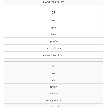
คณะจังหวัดสมุทรปราการ
78
พระ
ดิฐพงษ์
รักสวน
ฐานทตฺโต
วัดบางพลีใหญ่ใน
คณะจังหวัดสมุทรปราการ
79
พระ
ดนัย
ชัยพิมพา
กิตฺติวณฺโณ
วัดราษฎร์นิยมธรรม
คณะจังหวัดสมุทรปราการ