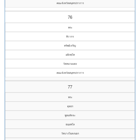
คณะจังหวัดสมุทรปราการ
76
พระ
ทิวากร
ทรัพย์เจริญ
อติภทฺโท
วัดหนามแดง
คณะจังหวัดสมุทรปราการ
77
พระ
ตุลธร
พูลมหัจจะ
ธมฺมพโล
วัดบางโฉลงนอก