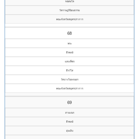
จตฺตมโล
วัดราษฎร์นิยมธรรม
คณะจังหวัดสมุทรปราการ
68
พระ
ธีรพงษ์
แสงเพ็ชร
ธีรวํโส
วัดบางโฉลงนอก
คณะจังหวัดสมุทรปราการ
69
สามเณร
ธีรพงษ์
อุ่นเอิบ