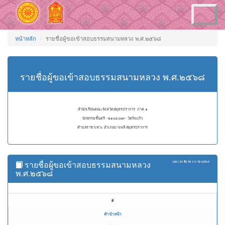
Toggle
navigation
หน้าหลัก
รายชื่อผู้ขอเข้าสอบธรรมสนามหลวง พ.ศ.๒๕๖๘
รายชื่อผู้ขอเข้าสอบธรรมสนามหลวง พ.ศ.๒๕๖๘
สำนักเรียนคณะจังหวัดสมุทรปราการ ภาค ๑
นักธรรมชั้นตรี - ๒๑๐๔๐๐๓ - วัดกิ่งแก้ว
ตำบลราชาเทวะ อำเภอบางพลี สมุทรปราการ
รายชื่อผู้ขอเข้าสอบธรรมสนามหลวง
แสดง
51 ถึง 79
จาก
79
ผลลัพธ์
พ.ศ.๒๕๖๘
#
คำนำหน้า