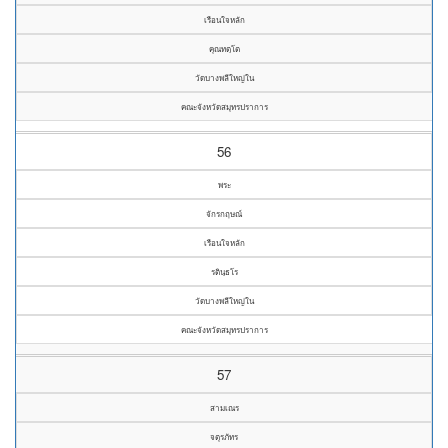
เรือนใจหลัก
คุณทตฺโต
วัดบางพลีใหญ่ใน
คณะจังหวัดสมุทรปราการ
56
พระ
จักรกฤษณ์
เรือนใจหลัก
รตินฺธโร
วัดบางพลีใหญ่ใน
คณะจังหวัดสมุทรปราการ
57
สามเณร
จตุรภัทร