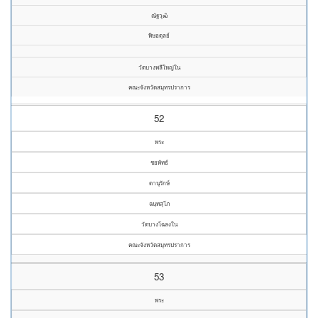
ณัฐวุฒิ
พิษอดุลย์
วัดบางพลีใหญ่ใน
คณะจังหวัดสมุทรปราการ
52
พระ
ชยพัทธ์
ดานุรักษ์
ฉนฺทสุโภ
วัดบางโฉลงใน
คณะจังหวัดสมุทรปราการ
53
พระ