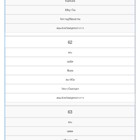
จันทร์เดช
อิสิญาโณ
วัดราษฎร์นิยมธรรม
คณะจังหวัดสมุทรปราการ
62
พระ
นฤมิต
พึ่งสุข
สมาหิโต
วัดบางโฉลงนอก
คณะจังหวัดสมุทรปราการ
63
พระ
นพพล