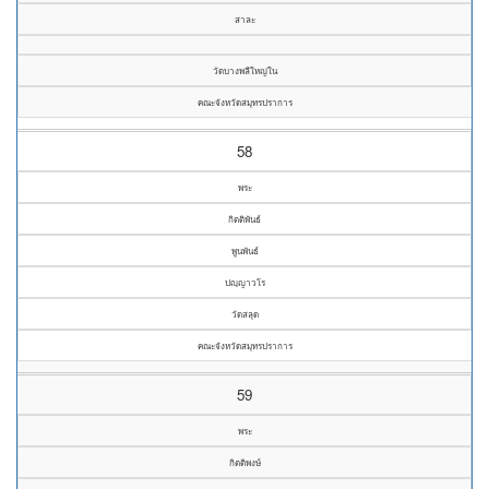
สาละ
วัดบางพลีใหญ่ใน
คณะจังหวัดสมุทรปราการ
58
พระ
กิตติพันธ์
พูนพันธ์
ปญฺญาวโร
วัดสลุด
คณะจังหวัดสมุทรปราการ
59
พระ
กิตติพงษ์