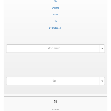
ชื่อ
นามสกุล
ฉายา
วัด
สำนักเรียน
คำนำหน้า
วัด
51
สามเณร