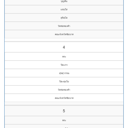
บุญทัน
แจ่มใส
สุจิตฺโต
วัดห่อทองคำ
คณะจังหวัดชัยนาท
4
พระ
ปิยะกร
สุขสุวรรณ
ปิยะธฺมโม
วัดห่อทองคำ
คณะจังหวัดชัยนาท
5
พระ