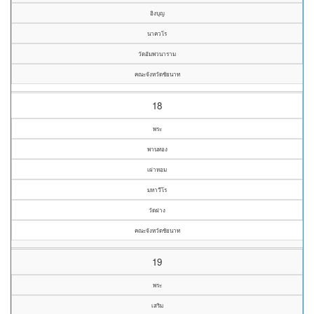
อิงบุญ
นาควโร
วัดอัมพวนาราม
คณะจังหวัดชัยนาท
18
พระ
พานทอง
เผ่าหอม
มหาวีโร
วัดฝาง
คณะจังหวัดชัยนาท
19
พระ
เสริม