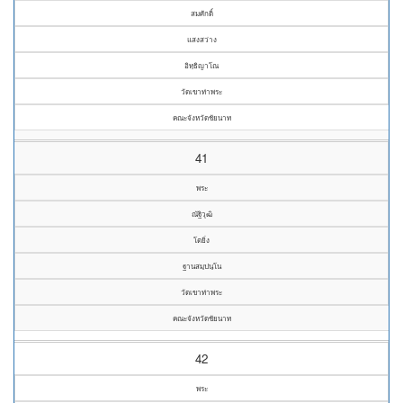
สมศักดิ์
แสงสว่าง
อิทฺธิญาโณ
วัดเขาท่าพระ
คณะจังหวัดชัยนาท
41
พระ
ณัฐิวุฒิ
โตยิ่ง
ฐานสมฺปนฺโน
วัดเขาท่าพระ
คณะจังหวัดชัยนาท
42
พระ