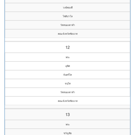
วงษ์ทองดี
โชติปาโล
วัดหนองตาดำ
คณะจังหวัดชัยนาท
12
พระ
อุทิศ
จันทร์โท
จนฺโท
วัดหนองตาดำ
คณะจังหวัดชัยนาท
13
พระ
ขวัญชัย