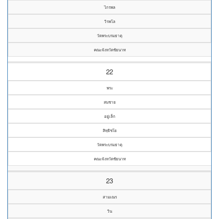
ไกรพล
วิรพโล
วัดพระบรมธาตุ
คณะจังหวัดชัยนาท
22
พระ
สมชาย
อยู่เล็ก
สิทฺธิชโย
วัดพระบรมธาตุ
คณะจังหวัดชัยนาท
23
สามเณร
วิน