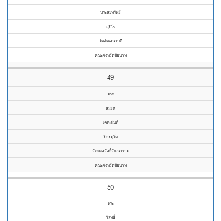
ประสมทรัพย์
สุธีโร
วัดลัดเสนาบดี
คณะจังหวัดชัยนาท
49
พระ
สมยศ
เคหะนันท์
ปิยธมฺโม
วัดคงสวัสดิ์วัฒนาราม
คณะจังหวัดชัยนาท
50
พระ
วิสุทธิ์