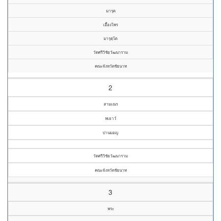
มารุต
เอื้องไพร
มารุตฺโต
วัดศรีวิชัยวัฒนาราม
คณะจังหวัดชัยนาท
2
สามเณร
พเยาว์
ปานมอญ
วัดศรีวิชัยวัฒนาราม
คณะจังหวัดชัยนาท
3
พระ