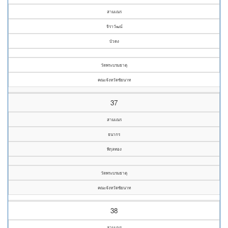
สามเณร
จิราวัฒน์
บัวดง
วัดพระบรมธาตุ
คณะจังหวัดชัยนาท
37
สามเณร
ธนากร
พิกุลทอง
วัดพระบรมธาตุ
คณะจังหวัดชัยนาท
38
สามเณร