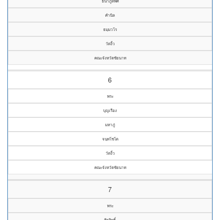
ธนาภูลิพัศ
คำนิล
ธมฺมวโร
วัดงิ้ว
คณะจังหวัดชัยนาท
6
พระ
บุญเรือง
มหาภู่
จนฺทโชโต
วัดงิ้ว
คณะจังหวัดชัยนาท
7
พระ
ศิรสิทธิ์