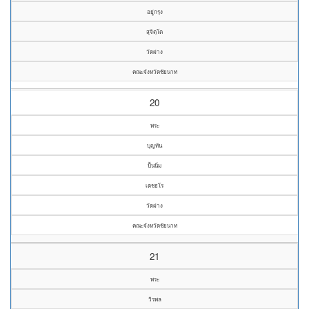
อยู่กรุง
สุจิตฺโต
วัดฝาง
คณะจังหวัดชัยนาท
20
พระ
บุญทัน
ปั้นนิ่ม
เตชธโร
วัดฝาง
คณะจังหวัดชัยนาท
21
พระ
วิรพล