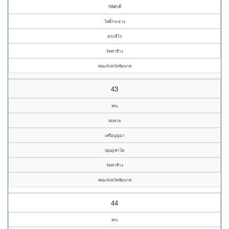
กิติศักดิ์
โพธิ์กระจ่าง
สกฺกธีโร
วัดท่าช้าง
คณะจังหวัดชัยนาท
43
พระ
สมชาย
เครือบุญมา
ปุญฺญชาโต
วัดท่าช้าง
คณะจังหวัดชัยนาท
44
พระ