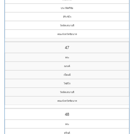
ประวัติศรีชัย
สิริวชิโร
วัดลัดเสนาบดี
คณะจังหวัดชัยนาท
47
พระ
ณรงค์
เปี่ยมมี
โชติโก
วัดลัดเสนาบดี
คณะจังหวัดชัยนาท
48
พระ
สุจินต์