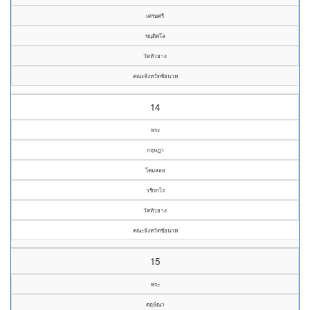
เศรษศรี
ขนฺติพโล
วัดหัวยาง
คณะจังหวัดชัยนาท
14
พระ
กฤษฎา
โคมลอย
วชิรกโร
วัดหัวยาง
คณะจังหวัดชัยนาท
15
พระ
ตฤษ์ณา