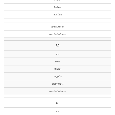
กิตติคุณ
เสวกโอสถ
วัดพระบรมธาตุ
คณะจังหวัดชัยนาท
39
พระ
พิเชษ
สุบินมิตร
เชฏฺฐพโล
วัดเขาท่าพระ
คณะจังหวัดชัยนาท
40
พระ