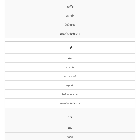
สงค์ใย
จกฺกวโร
วัดหัวยาง
คณะจังหวัดชัยนาท
16
พระ
อรรถพล
ลวรรณวงษ์
อตฺทวโร
วัดอัมพวนาราม
คณะจังหวัดชัยนาท
17
พระ
นเรศ