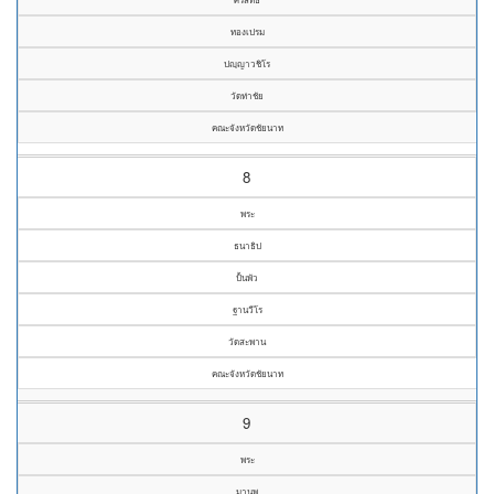
ทองเปรม
ปญฺญาวชิโร
วัดท่าชัย
คณะจังหวัดชัยนาท
8
พระ
ธนาธิป
ปั้นพัว
ฐานวีโร
วัดสะพาน
คณะจังหวัดชัยนาท
9
พระ
มานพ