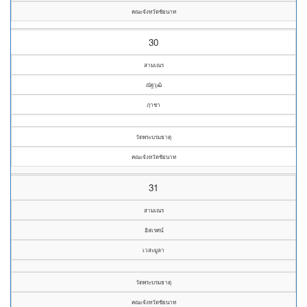
คณะจังหวัดชัยนาท
30
สามเณร
ณัฐวุฒิ
ฦาชา
วัดพระบรมธาตุ
คณะจังหวัดชัยนาท
31
สามเณร
อิสเรศน์
เวสะมูลา
วัดพระบรมธาตุ
คณะจังหวัดชัยนาท