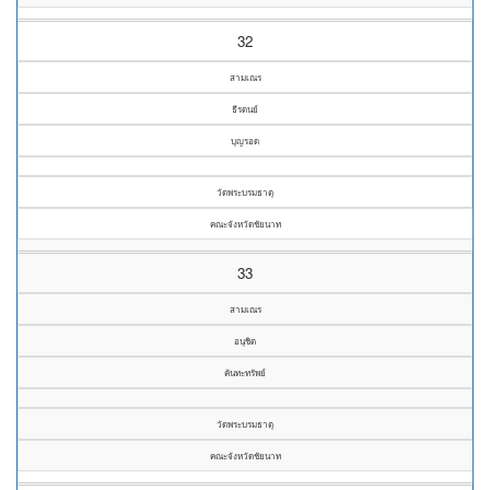
32
สามเณร
ธีรดนย์
บุญรอด
วัดพระบรมธาตุ
คณะจังหวัดชัยนาท
33
สามเณร
อนุชิต
คันทะทรัพย์
วัดพระบรมธาตุ
คณะจังหวัดชัยนาท