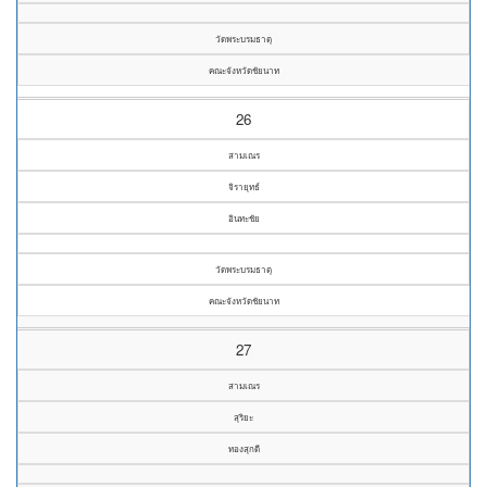
วัดพระบรมธาตุ
คณะจังหวัดชัยนาท
26
สามเณร
จิรายุทธ์
อินทะชัย
วัดพระบรมธาตุ
คณะจังหวัดชัยนาท
27
สามเณร
สุริยะ
ทองสุกดี