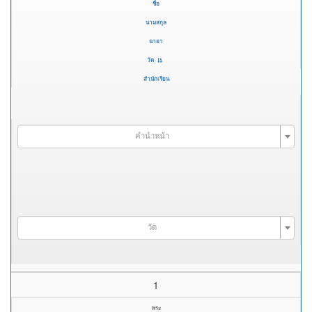
ชื่อ
นามสกุล
ฉายา
วัด
สำนักเรียน
คำนำหน้า
วัด
1
พระ