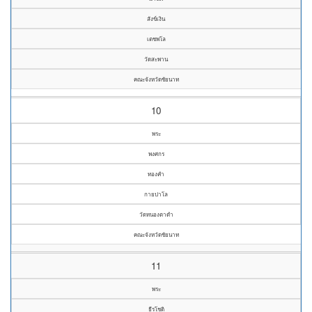
สังข์เงิน
เตชพโล
วัดสะพาน
คณะจังหวัดชัยนาท
10
พระ
พงศกร
ทองคำ
กายปาโล
วัดหนองตาดำ
คณะจังหวัดชัยนาท
11
พระ
ธีรโชติ