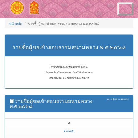
Toggle
navigation
หน้าหลัก
รายชื่อผู้ขอเข้าสอบธรรมสนามหลวง พ.ศ.๒๕๖๘
รายชื่อผู้ขอเข้าสอบธรรมสนามหลวง พ.ศ.๒๕๖๘
สำนักเรียนคณะจังหวัดชัยนาท ภาค ๓
นักธรรมชั้นตรี - ๒๑๑๐๐๐๑ - วัดศรีวิชัยวัฒนาราม
ตำบลในเมือง อำเภอเมืองชัยนาท ชัยนาท
รายชื่อผู้ขอเข้าสอบธรรมสนามหลวง
แสดง
1 ถึง 50
จาก
73
ผลลัพธ์
พ.ศ.๒๕๖๘
#
คำนำหน้า