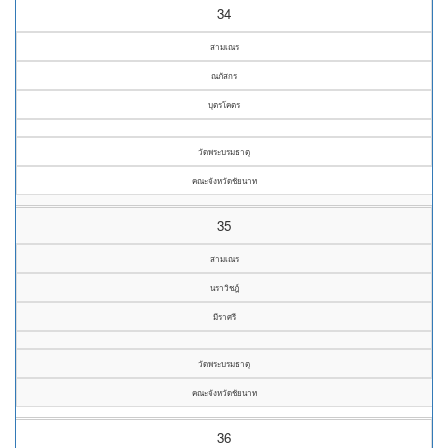
34
สามเณร
ณภัสกร
บุตรโคตร
วัดพระบรมธาตุ
คณะจังหวัดชัยนาท
35
สามเณร
นราวิชฎ์
มีราศรี
วัดพระบรมธาตุ
คณะจังหวัดชัยนาท
36