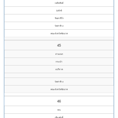
เฉลิมพันธ์
รุ่งสังข์
จิตฺตวชิโร
วัดท่าช้าง
คณะจังหวัดชัยนาท
45
สามเณร
กระเป๋า
แปร้จาด
วัดท่าช้าง
คณะจังหวัดชัยนาท
46
พระ
เทืองศักดิ์