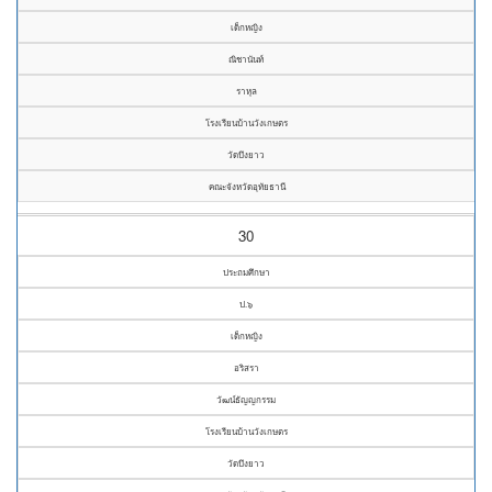
เด็กหญิง
ณิชานันท์
ราหุล
โรงเรียนบ้านวังเกษตร
วัดบึงยาว
คณะจังหวัดอุทัยธานี
30
ประถมศึกษา
ป.๖
เด็กหญิง
อริสรา
วัฒน์ธัญญกรรม
โรงเรียนบ้านวังเกษตร
วัดบึงยาว