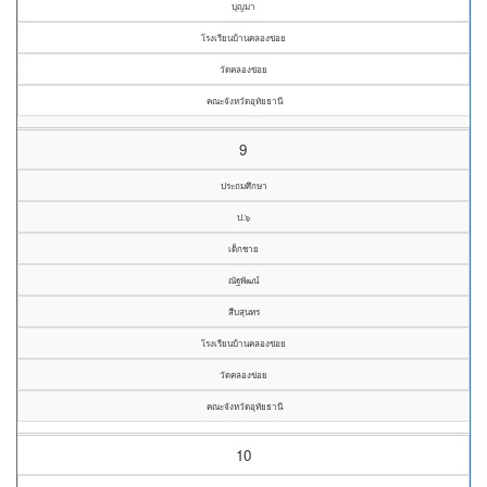
บุญมา
โรงเรียนบ้านคลองข่อย
วัดคลองข่อย
คณะจังหวัดอุทัยธานี
9
ประถมศึกษา
ป.๖
เด็กชาย
ณัฐพัฒน์
สืบสุนทร
โรงเรียนบ้านคลองข่อย
วัดคลองข่อย
คณะจังหวัดอุทัยธานี
10