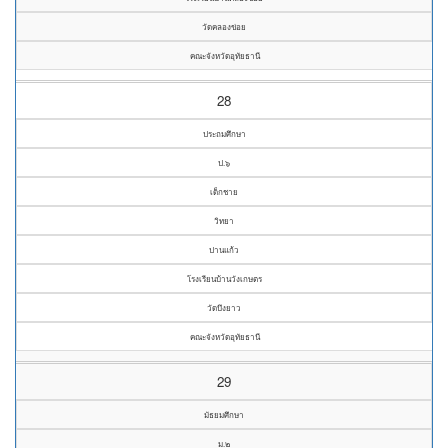
วัดคลองข่อย
คณะจังหวัดอุทัยธานี
28
ประถมศึกษา
ป.๖
เด็กชาย
วิทยา
ปานแก้ว
โรงเรียนบ้านวังเกษตร
วัดบึงยาว
คณะจังหวัดอุทัยธานี
29
มัธยมศึกษา
ม.๒