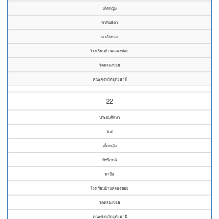
เด็กหญิง
พาทินธิดา
มาลัยทอง
โรงเรียนบ้านคลองข่อย
วัดคลองข่อย
คณะจังหวัดอุทัยธานี
22
ประถมศึกษา
ป.๕
เด็กหญิง
พัชรีภรณ์
พาป้อ
โรงเรียนบ้านคลองข่อย
วัดคลองข่อย
คณะจังหวัดอุทัยธานี