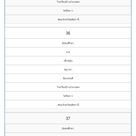
โรงเรียนบ้านวังเกษตร
วัดบึงยาว
คณะจังหวัดอุทัยธานี
36
มัธยมศึกษา
ม.๒
เด็กหญิง
ชญาดา
ป้องแสนสี
โรงเรียนบ้านวังเกษตร
วัดบึงยาว
คณะจังหวัดอุทัยธานี
37
มัธยมศึกษา