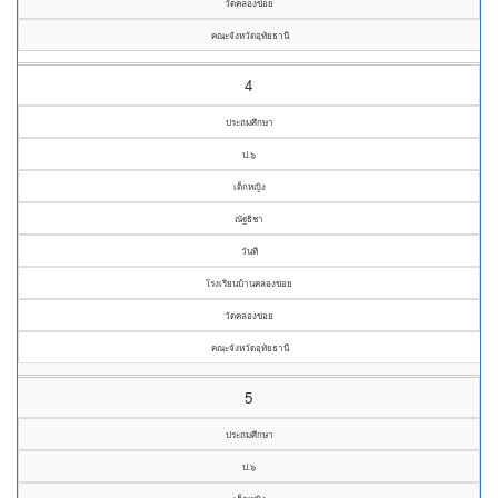
วัดคลองข่อย
คณะจังหวัดอุทัยธานี
4
ประถมศึกษา
ป.๖
เด็กหญิง
ณัฐธิชา
วันที
โรงเรียนบ้านคลองข่อย
วัดคลองข่อย
คณะจังหวัดอุทัยธานี
5
ประถมศึกษา
ป.๖