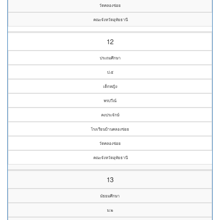
วัดคลองข่อย
คณะจังหวัดอุทัยธานี
12
ประถมศึกษา
ป.๕
เด็กหญิง
พรปวีณ์
คงประจักษ์
โรงเรียนบ้านคลองข่อย
วัดคลองข่อย
คณะจังหวัดอุทัยธานี
13
มัธยมศึกษา
ม.๒