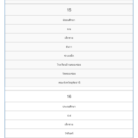
15
มัธยมศึกษา
ม.๒
เด็กชาย
ธันวา
ช่างเหล็ก
โรงเรียนบ้านคลองข่อย
วัดคลองข่อย
คณะจังหวัดอุทัยธานี
16
ประถมศึกษา
ป.๕
เด็กชาย
วัชรินทร์