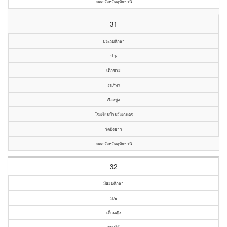
คณะจังหวัดอุทัยธานี
31
ประถมศึกษา
ป.๖
เด็กชาย
ธนภัทร
เรืองพูล
โรงเรียนบ้านวังเกษตร
วัดบึงยาว
คณะจังหวัดอุทัยธานี
32
มัธยมศึกษา
ม.๒
เด็กหญิง