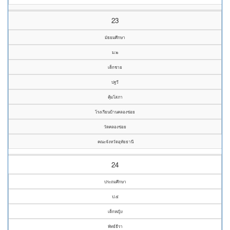
23
มัธยมศึกษา
ม.๒
เด็กชาย
ปฐวี
คุ้มโสภา
โรงเรียนบ้านคลองข่อย
วัดคลองข่อย
คณะจังหวัดอุทัยธานี
24
ประถมศึกษา
ป.๕
เด็กหญิง
พัทธ์ธีรา