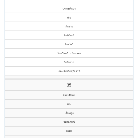
ประถมศึกษา
ป.๖
เด็กชาย
กิตติวัฒน์
จันทร์ศรี
โรงเรียนบ้านวังเกษตร
วัดบึงยาว
คณะจังหวัดอุทัยธานี
35
มัธยมศึกษา
ม.๒
เด็กหญิง
วิมลลักษณ์
นำพา