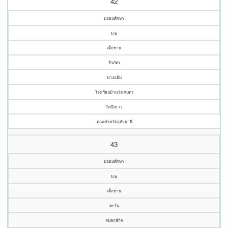
42
มัธยมศึกษา
ม.๒
เด็กชาย
ธีรภัทร
นางแย้ม
โรงเรียนบ้านวังเกษตร
วัดบึงยาว
คณะจังหวัดอุทัยธานี
43
มัธยมศึกษา
ม.๒
เด็กชาย
ตะวัน
สมัคกสิกิจ