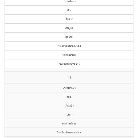
ประถมศึกษา
ป.๖
เด็กชาย
ศรัญกร
สุจารีย์
โรงเรียนบ้านคลองข่อย
วัดคลองข่อย
คณะจังหวัดอุทัยธานี
11
ประถมศึกษา
ป.๕
เด็กหญิง
เปมิกา
พระจันทร์ทอง
โรงเรียนบ้านคลองข่อย