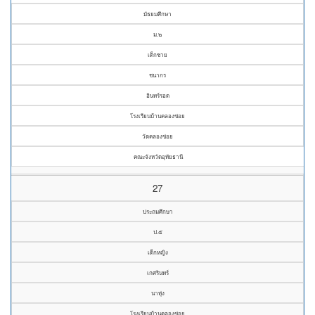
มัธยมศึกษา
ม.๒
เด็กชาย
ชนากร
อินทร์รอด
โรงเรียนบ้านคลองข่อย
วัดคลองข่อย
คณะจังหวัดอุทัยธานี
27
ประถมศึกษา
ป.๕
เด็กหญิง
เกศรินทร์
นาทุ่ง
โรงเรียนบ้านคลองข่อย