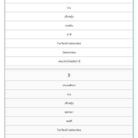
ป.๖
เด็กหญิง
อรนลิน
สาลี
โรงเรียนบ้านคลองข่อย
วัดคลองข่อย
คณะจังหวัดอุทัยธานี
3
ประถมศึกษา
ป.๖
เด็กหญิง
สุพรรษา
สมศรี
โรงเรียนบ้านคลองข่อย