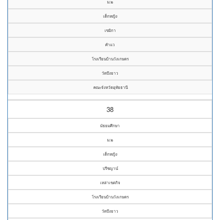
ม.๒
เด็กหญิง
เขมิกา
คำแว
โรงเรียนบ้านวังเกษตร
วัดบึงยาว
คณะจังหวัดอุทัยธานี
38
มัธยมศึกษา
ม.๒
เด็กหญิง
ปรีชญาน์
เหล่าเขตกิจ
โรงเรียนบ้านวังเกษตร
วัดบึงยาว