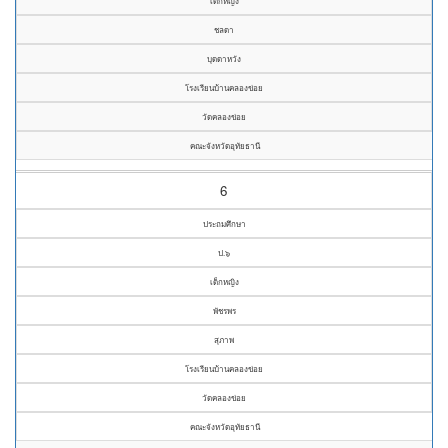
เด็กหญิง
ชลดา
บุดดาหวัง
โรงเรียนบ้านคลองข่อย
วัดคลองข่อย
คณะจังหวัดอุทัยธานี
6
ประถมศึกษา
ป.๖
เด็กหญิง
พัชรพร
สุภาพ
โรงเรียนบ้านคลองข่อย
วัดคลองข่อย
คณะจังหวัดอุทัยธานี