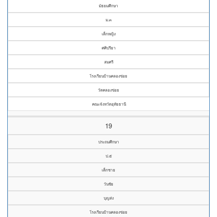
มัธยมศึกษา
ม.๓
เด็กหญิง
ศศิปรียา
สมศรี
โรงเรียนบ้านคลองข่อย
วัดคลองข่อย
คณะจังหวัดอุทัยธานี
19
ประถมศึกษา
ป.๕
เด็กชาย
วันชัย
บุญส่ง
โรงเรียนบ้านคลองข่อย