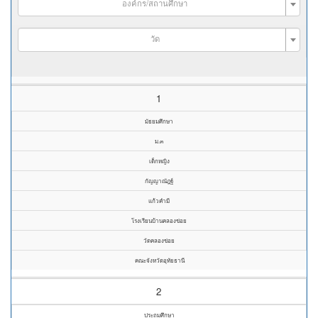
องค์กร/สถานศึกษา
วัด
1
มัธยมศึกษา
ม.๓
เด็กหญิง
กัญญาณัฎฐ์
แก้วคำมี
โรงเรียนบ้านคลองข่อย
วัดคลองข่อย
คณะจังหวัดอุทัยธานี
2
ประถมศึกษา