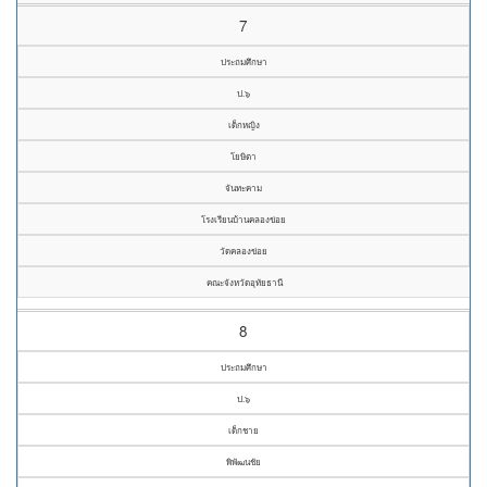
7
ประถมศึกษา
ป.๖
เด็กหญิง
โยษิตา
จันทะคาม
โรงเรียนบ้านคลองข่อย
วัดคลองข่อย
คณะจังหวัดอุทัยธานี
8
ประถมศึกษา
ป.๖
เด็กชาย
พิพัฒนชัย