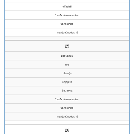
แก้วคำมี
โรงเรียนบ้านคลองข่อย
วัดคลองข่อย
คณะจังหวัดอุทัยธานี
25
มัธยมศึกษา
ม.๒
เด็กหญิง
กัญญพัชร
ปิ๋วสุวรรณ
โรงเรียนบ้านคลองข่อย
วัดคลองข่อย
คณะจังหวัดอุทัยธานี
26