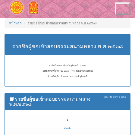
Toggle
navigation
หน้าหลัก
รายชื่อผู้ขอเข้าสอบธรรมสนามหลวง พ.ศ.๒๕๖๘
รายชื่อผู้ขอเข้าสอบธรรมสนามหลวง พ.ศ.๒๕๖๘
สำนักเรียนคณะจังหวัดอุทัยธานี ภาค ๓
ธรรมศึกษาชั้นโท - ๒๑๑๐๓๙ - โรงเรียนบ้านคลองข่อย
ตำบลไผ่เขียว อำเภอสว่างอารมณ์ อุทัยธานี
รายชื่อผู้ขอเข้าสอบธรรมสนามหลวง
แสดง
1 ถึง 45
จาก
45
ผลลัพธ์
พ.ศ.๒๕๖๘
#
ช่วงชั้น