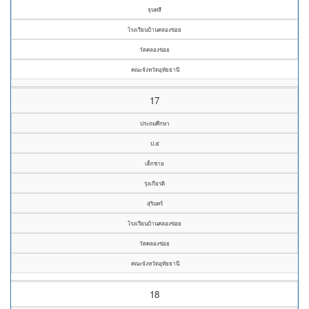
จุนทสี
โรงเรียนบ้านคลองข่อย
วัดคลองข่อย
คณะจังหวัดอุทัยธานี
17
ประถมศึกษา
ป.๕
เด็กชาย
รุ่งเกียรติ
สุรินทร์
โรงเรียนบ้านคลองข่อย
วัดคลองข่อย
คณะจังหวัดอุทัยธานี
18