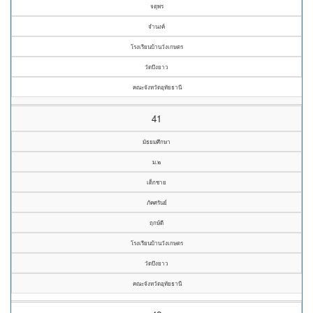
จตุพร
จำนงค์
โรงเรียนบ้านวังเกษตร
วัดบึงยาว
คณะจังหวัดอุทัยธานี
41
มัธยมศึกษา
ม.๒
เด็กชาย
ภัคศรันย์
ฤกษ์ดี
โรงเรียนบ้านวังเกษตร
วัดบึงยาว
คณะจังหวัดอุทัยธานี