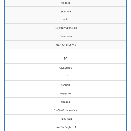
เด็กหญิง
อุมาวรรณ์
คดอ่ำ
โรงเรียนบ้านคลองข่อย
วัดคลองข่อย
คณะจังหวัดอุทัยธานี
14
ประถมศึกษา
ป.๕
เด็กหญิง
เบญญาภา
ศรีฮอแฮ
โรงเรียนบ้านคลองข่อย
วัดคลองข่อย
คณะจังหวัดอุทัยธานี