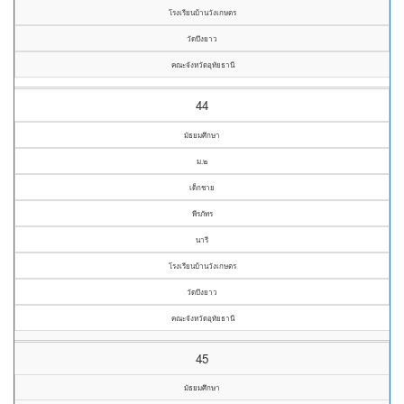
โรงเรียนบ้านวังเกษตร
วัดบึงยาว
คณะจังหวัดอุทัยธานี
44
มัธยมศึกษา
ม.๒
เด็กชาย
พีรภัทร
นารี
โรงเรียนบ้านวังเกษตร
วัดบึงยาว
คณะจังหวัดอุทัยธานี
45
มัธยมศึกษา