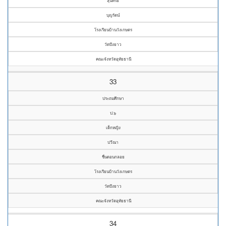
สุนทรีย์
บุญรัตน์
โรงเรียนบ้านวังเกษตร
วัดบึงยาว
คณะจังหวัดอุทัยธานี
33
ประถมศึกษา
ป.๖
เด็กหญิง
ปวีณา
ชื่นดอนกลอย
โรงเรียนบ้านวังเกษตร
วัดบึงยาว
คณะจังหวัดอุทัยธานี
34