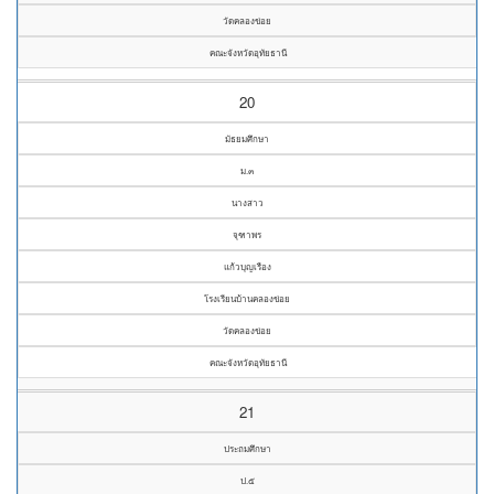
วัดคลองข่อย
คณะจังหวัดอุทัยธานี
20
มัธยมศึกษา
ม.๓
นางสาว
จุฑาพร
แก้วบุญเรือง
โรงเรียนบ้านคลองข่อย
วัดคลองข่อย
คณะจังหวัดอุทัยธานี
21
ประถมศึกษา
ป.๕