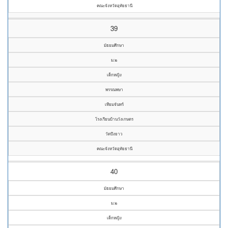
คณะจังหวัดอุทัยธานี
39
มัธยมศึกษา
ม.๒
เด็กหญิง
พรรณพษา
เทียมจันทร์
โรงเรียนบ้านวังเกษตร
วัดบึงยาว
คณะจังหวัดอุทัยธานี
40
มัธยมศึกษา
ม.๒
เด็กหญิง