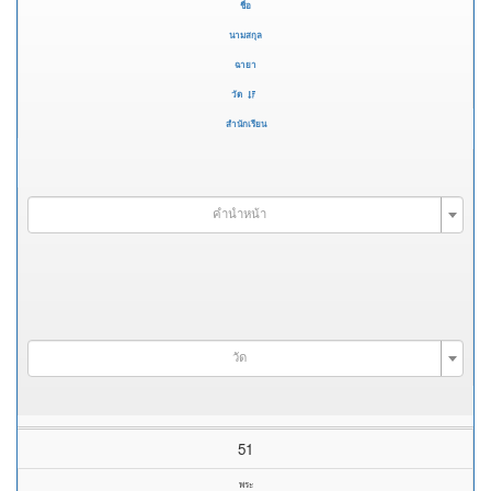
ชื่อ
นามสกุล
ฉายา
วัด
สำนักเรียน
คำนำหน้า
วัด
51
พระ