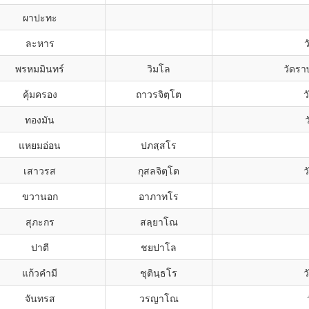
ผาปะทะ
ละหาร
พรหมมินทร์
วิมโล
วัดรา
คุ้มครอง
ถาวรจิตฺโต
ว
ทองมัน
แหยมอ่อน
ปภสฺสโร
เสาวรส
กุสลจิตฺโต
ว
ขวานอก
อาภาทโร
สุภะกร
สลฺยาโณ
ปาตี
ชยปาโล
แก้วคำมี
ชุตินฺธโร
ว
จันทรส
วรญาโณ