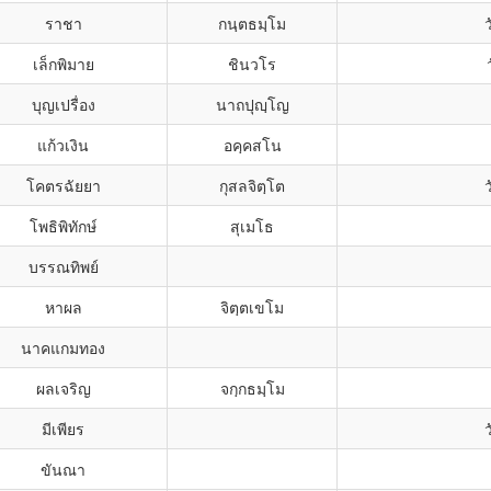
ราชา
กนฺตธมฺโม
เล็กพิมาย
ชินวโร
บุญเปรื่อง
นาถปุญฺโญ
แก้วเงิน
อคฺคสโน
โคตรฉัยยา
กุสลจิตฺโต
โพธิพิทักษ์
สุเมโธ
บรรณทิพย์
หาผล
จิตฺตเขโม
นาคแกมทอง
ผลเจริญ
จกฺกธมฺโม
มีเพียร
ขันณา