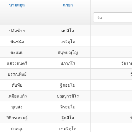
นามสกุล
ฉายา
วัด
ปลัดซ้าย
ตปสีโล
พันชนัง
วรจิตฺโต
ชะแมบ
อินฺทปญฺโญ
แสวงดนตรี
ปภากโร
วัดรา
บรรณทิพย์
ตับทับ
ฐิตธมฺโม
เหมือนแก้ว
ปญฺญาวชิโร
บุญส่ง
จิรธมฺโม
กิติกรเศรษฐ์
ฐิตสีโล
ปกคลุม
เขมจิตฺโต