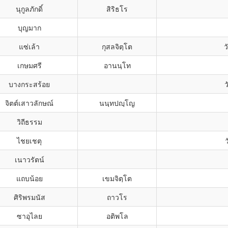
นุกูลภักดิ์
สิริธโร
บุญมาก
แซ่เล้า
กุสลจิตฺโต
ว
เกษมศรี
อานนฺโท
บางกระสร้อย
จิตต์เสาวลักษณ์
นนฺทปญฺโญ
วิถีธรรม
ไชยเชตุ
เนาวรัตน์
แถบน้อย
เขมจิตฺโต
ศิริพรมนัส
ถาวโร
ซาอุไลย
อติพโล