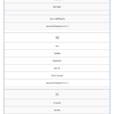
สีดาพันธ์
วัดบางพลีใหญ่ใน
คณะจังหวัดสมุทรปราการ
10
พระ
กิตติชัช
อินทจันทร์
สุชาโต
วัดเสาธงนอก
คณะจังหวัดสมุทรปราการ
11
สามเณร
ขจรพล