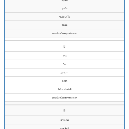
ภูขมัง
ขนฺติเปกโข
วัดแค
คณะจังหวัดสมุทรปราการ
8
พระ
กัณ
ภูสำเภา
ยติโก
วัดไตรสามัคคี
คณะจังหวัดสมุทรปราการ
9
สามเณร
กายสิทธิ์