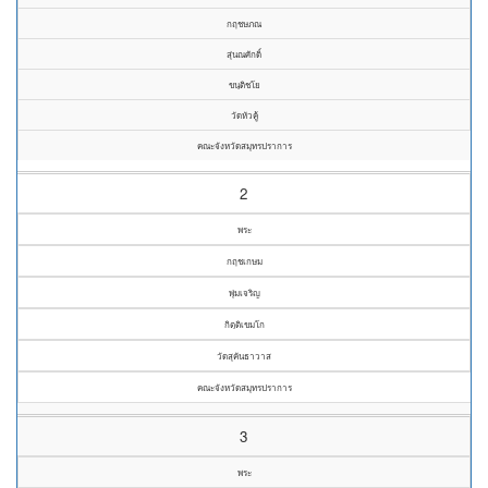
กฤชษภณ
สุ่นณศักดิ์
ขนฺติชโย
วัดหัวคู้
คณะจังหวัดสมุทรปราการ
2
พระ
กฤชเกษม
พุ่มเจริญ
กิตฺติเขมโก
วัดสุคันธาวาส
คณะจังหวัดสมุทรปราการ
3
พระ