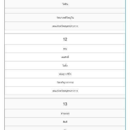
โคสิน
วัดบางพลีใหญ่ใน
คณะจังหวัดสมุทรปราการ
12
พระ
คมศักดิ์
โยยิ่ง
ปญฺญาวชิโร
วัดเจริญวราราม
คณะจังหวัดสมุทรปราการ
13
สามเณร
คึมลี