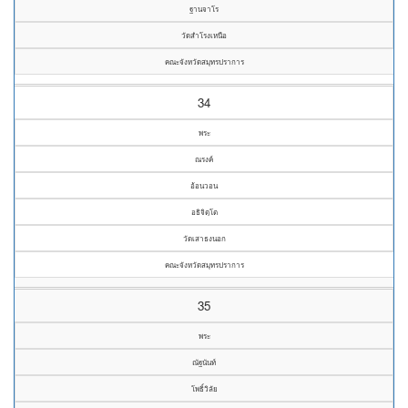
ฐานจาโร
วัดสำโรงเหนือ
คณะจังหวัดสมุทรปราการ
34
พระ
ณรงค์
อ้อนวอน
อธิจิตฺโต
วัดเสาธงนอก
คณะจังหวัดสมุทรปราการ
35
พระ
ณัฐนันท์
โพธิ์วิลัย