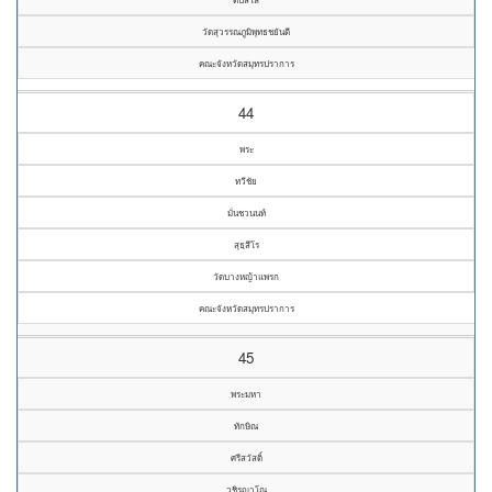
วัดสุวรรณภูมิพุทธชยันตี
คณะจังหวัดสมุทรปราการ
44
พระ
ทวีชัย
มั่นชวนนท์
สุธฺสีโร
วัดบางหญ้าแพรก
คณะจังหวัดสมุทรปราการ
45
พระมหา
ทักษิณ
ศรีสวัสดิ์
วชิรญาโณ