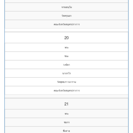
จรณธมฺโม
วัดครุนอก
คณะจังหวัดสมุทรปราการ
20
พระ
ชนะ
วงษ์ษา
นาถกโร
วัดพุทธภาวนาราม
คณะจังหวัดสมุทรปราการ
21
พระ
ชยกร
พึ่งสาย