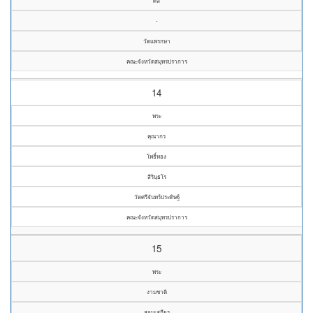
ศล
-
วัดแพรกษา
คณะจังหวัดสมุทรปราการ
14
พระ
คุณากร
โพธิ์ทอง
สิรินฺธโร
วัดศรีจันทร์ประดิษฐ์
คณะจังหวัดสมุทรปราการ
15
พระ
งามชาติ
สอนเสถียร