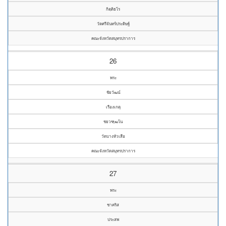
กิตฺติธโร
วัดศรีจันทร์ประดิษฐ์
คณะจังหวัดสมุทรปราการ
26
พระ
ชัยวัฒน์
เรืองเกตุ
ชยวฑฺฒโน
วัดบางหัวเสือ
คณะจังหวัดสมุทรปราการ
27
พระ
ชาคริส
ประสพ