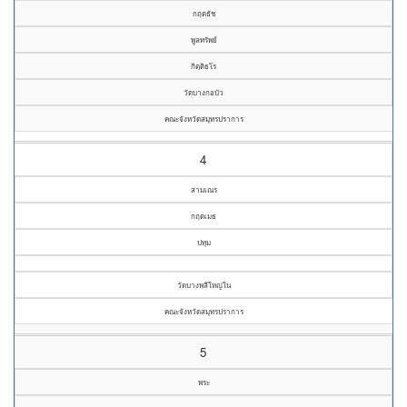
กฤตธัช
พูลทรัพย์
กิตฺติธโร
วัดบางกอบัว
คณะจังหวัดสมุทรปราการ
4
สามเณร
กฤตเมธ
ปทุม
วัดบางพลีใหญ่ใน
คณะจังหวัดสมุทรปราการ
5
พระ