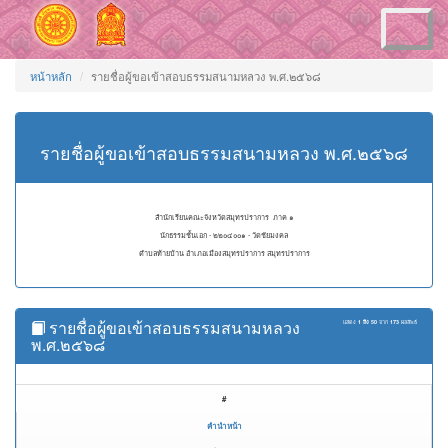
Toggle
navigation
หน้าหลัก
รายชื่อผู้ขอเข้าสอบธรรมสนามหลวง พ.ศ.๒๕๖๘
รายชื่อผู้ขอเข้าสอบธรรมสนามหลวง พ.ศ.๒๕๖๘
สำนักเรียนคณะจังหวัดสมุทรปราการ ภาค ๑
นักธรรมชั้นเอก - ๒๒๐๔๐๐๑ - วัดชัยมงคล
ตำบลท้ายบ้าน อำเภอเมืองสมุทรปราการ สมุทรปราการ
รายชื่อผู้ขอเข้าสอบธรรมสนามหลวง
แสดง
1 ถึง 50
จาก
173
ผลลัพธ์
พ.ศ.๒๕๖๘
#
คำนำหน้า