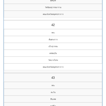
สุทนฺโต
วัดน้อยสุวรรณาราม
คณะจังหวัดสมุทรปราการ
42
พระ
ต้นตระการ
เป้าสุวรรณ
เตชธมฺโม
วัดบางโปรง
คณะจังหวัดสมุทรปราการ
43
พระ
ตะวัน
สืบเทพ
ตปสีโล