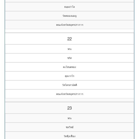
ธมฺมปาโล
วัดคลองมอญ
คณะจังหวัดสมุทรปราการ
22
พระ
ชรัส
ตะโหนดทอง
คุณากโร
วัดไตรสามัคคี
คณะจังหวัดสมุทรปราการ
23
พระ
ชลวิทย์
วัดฟุ้งเฟื่อง