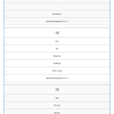
-
วัดแพรกษา
คณะจังหวัดสมุทรปราการ
18
พระ
จิม
พันธเสน
ถิรจิตฺโต
วัดจากแดง
คณะจังหวัดสมุทรปราการ
19
พระ
จิรายุส
ทองทา