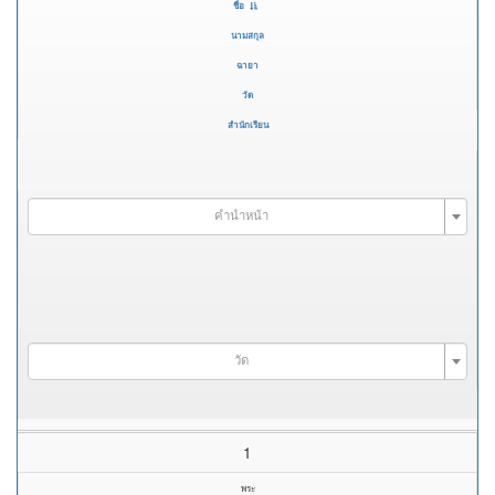
ชื่อ
นามสกุล
ฉายา
วัด
สำนักเรียน
คำนำหน้า
วัด
1
พระ