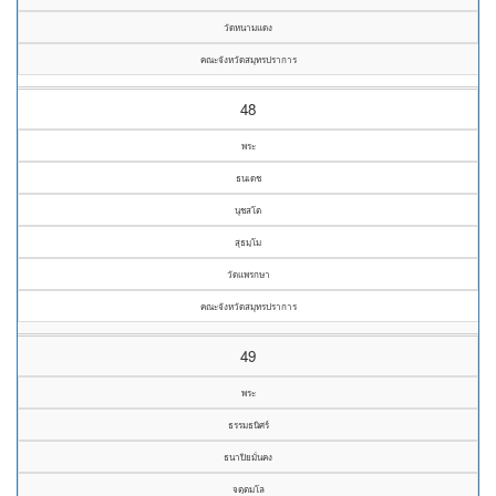
วัดหนามแดง
คณะจังหวัดสมุทรปราการ
48
พระ
ธนเดช
นุชสโต
สุธมฺโม
วัดแพรกษา
คณะจังหวัดสมุทรปราการ
49
พระ
ธรรมธนิศร์
ธนาปิยมั่นคง
จตฺตมโล