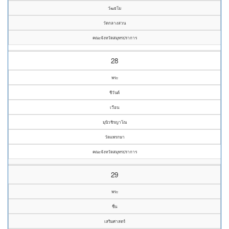
วัฒธโม
วัดกลางสวน
คณะจังหวัดสมุทรปราการ
28
พระ
ชีวันต์
เวือน
มุนิวชิรญาโณ
วัดแพรกษา
คณะจังหวัดสมุทรปราการ
29
พระ
ชื่น
เสริมศาสตร์