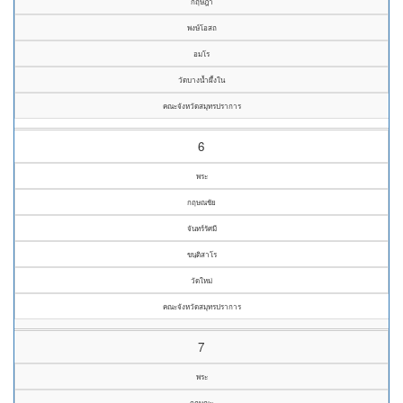
กฤษฎา
พงษ์โอสถ
อมโร
วัดบางน้ำผึ้งใน
คณะจังหวัดสมุทรปราการ
6
พระ
กฤษณชัย
จันทร์รัศมี
ขนฺติสาโร
วัดใหม่
คณะจังหวัดสมุทรปราการ
7
พระ
กฤษณะ