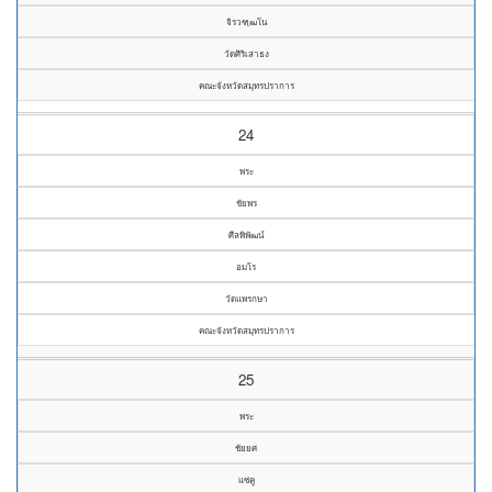
จิรวฑฺฒโน
วัดศิริเสาธง
คณะจังหวัดสมุทรปราการ
24
พระ
ชัยพร
ศีลพิพัฒน์
อมโร
วัดแพรกษา
คณะจังหวัดสมุทรปราการ
25
พระ
ชัยยศ
แซ่คู