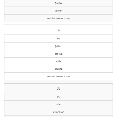
ฐิตคุโณ
วัดตำหรุ
คณะจังหวัดสมุทรปราการ
32
พระ
ฐิติพันธ์
ไชยนันท์
สุขิโต
วัดคันลัด
คณะจังหวัดสมุทรปราการ
33
พระ
ณภัทร
พรมมาอินทร์