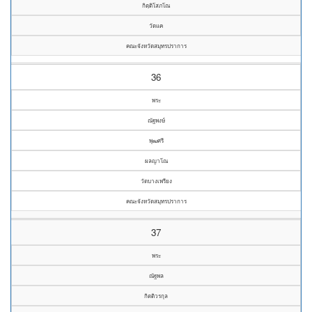
กิตฺติโสภโณ
วัดแค
คณะจังหวัดสมุทรปราการ
36
พระ
ณัฐพงษ์
พุฒศรี
ผลญาโณ
วัดบางเพรียง
คณะจังหวัดสมุทรปราการ
37
พระ
ณัฐพล
กิตติวรกุล