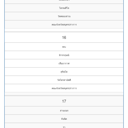
โสภณสีโล
วัดคลองสวน
คณะจังหวัดสมุทรปราการ
16
พระ
จักรกฤษณ์
เสืออากาศ
สุจิตฺโต
วัดไตรสามัคคี
คณะจังหวัดสมุทรปราการ
17
สามเณร
จันนิต
รา