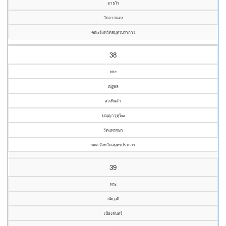
อาธโร
วัดจากแดง
คณะจังหวัดสมุทรปราการ
38
พระ
ณัฐพล
สะเทินลำ
ปญฺญาวุทฺโฒ
วัดแพรกษา
คณะจังหวัดสมุทรปราการ
39
พระ
ณัฐวุฒิ
เมืองจันทร์