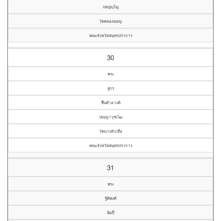
กตปุญฺโญ
วัดคลองมอญ
คณะจังหวัดสมุทรปราการ
30
พระ
ฐกร
ชื่นสำอางค์
ปญฺญาวุฑฺโฒ
วัดบางหัวเสือ
คณะจังหวัดสมุทรปราการ
31
พระ
ฐิติพงศ์
ฉิมปี๋