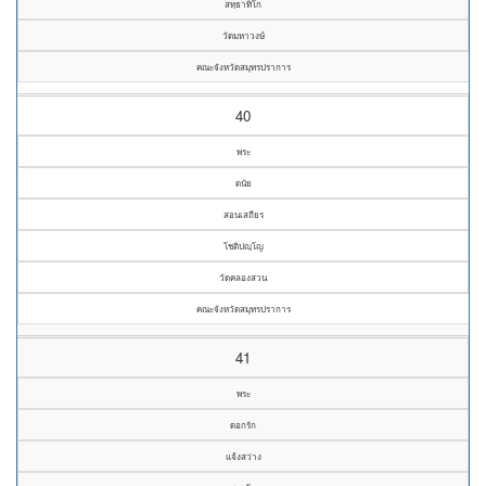
สทฺธาทิโก
วัดมหาวงษ์
คณะจังหวัดสมุทรปราการ
40
พระ
ดนัย
สอนเสถียร
โชติปญฺโญ
วัดคลองสวน
คณะจังหวัดสมุทรปราการ
41
พระ
ดอกรัก
แจ้งสว่าง