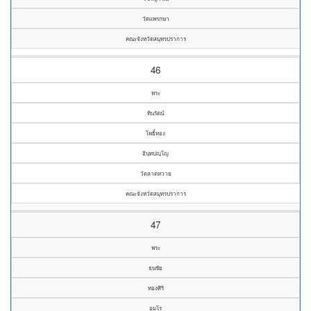
วัดแพรกษา
คณะจังหวัดสมุทรปราการ
46
พระ
ทินรัตน์
โพธิ์ทอง
อินฺทปญฺโญ
วัดลาดหวาย
คณะจังหวัดสมุทรปราการ
47
พระ
ธนชัย
ทองศิริ
อมโร