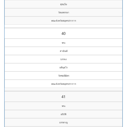
สุธมฺโม
วัดแพรกษา
คณะจังหวัดสมุทรปราการ
40
พระ
สายัณห์
บรรจง
ยตินฺธโร
วัดชมนิมิตร
คณะจังหวัดสมุทรปราการ
41
พระ
อนิวัติ
บรรหาญ