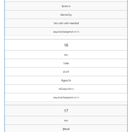
จุ้ยหน่าย
อัตฺถปญฺโญ
วัดจวนดำรงค์ราชพลขันธ์
คณะจังหวัดสมุทรปราการ
16
พระ
วันชัย
ฉ่ำทวี
ทิฏฺฐธมฺโม
วัดในสองวิหาร
คณะจังหวัดสมุทรปราการ
17
พระ
ฐิติพงศ์