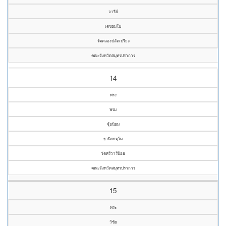
จารีย์
เตชธมฺโม
วัดคลองปลัดเปรียง
คณะจังหวัดสมุทรปราการ
14
พระ
พรม
จุ้ยนิยม
ฐานิยธมฺโม
วัดศรีวารีน้อย
คณะจังหวัดสมุทรปราการ
15
พระ
วิชัย