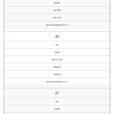
ทองนิล
สมาหิโต
วัดบางบ่อ
คณะจังหวัดสมุทรปราการ
26
พระ
มนตรี
ทองประจักษ์
ชินปุตฺโต
วัดครุใน
คณะจังหวัดสมุทรปราการ
27
พระ
ธนชัย