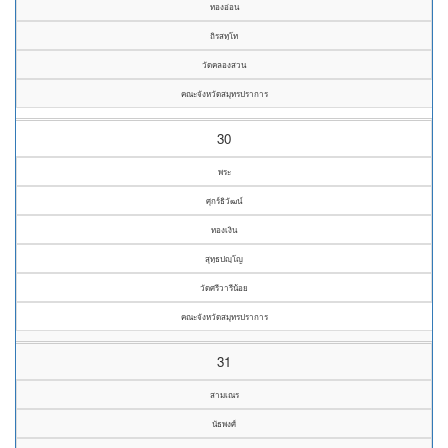
ทองอ่อน
ถิรสทฺโท
วัดคลองสวน
คณะจังหวัดสมุทรปราการ
30
พระ
ศุกร์ธิวัฒน์
ทองเงิน
สุทฺธปญฺโญ
วัดศรีวารีน้อย
คณะจังหวัดสมุทรปราการ
31
สามเณร
นัธพงศ์