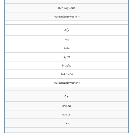
วัดบางหญ้าแพรก
คณะจังหวัดสมุทรปราการ
46
พระ
อัศวิน
บุญไหล
ธีรปญฺโญ
วัดสำโรงใต้
คณะจังหวัดสมุทรปราการ
47
สามเณร
กฤตเมธ
ปทุม