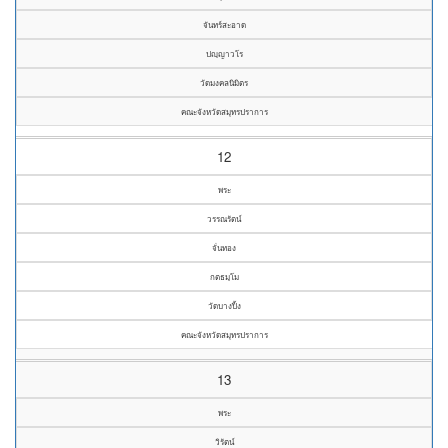
จันทร์สะอาด
ปญฺญาวโร
วัดมงคลนิมิตร
คณะจังหวัดสมุทรปราการ
12
พระ
วรรณรัตน์
จั่นทอง
กตธมฺโม
วัดบางปิ้ง
คณะจังหวัดสมุทรปราการ
13
พระ
วิรัตน์