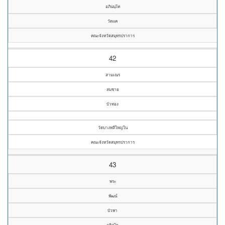
อภินนฺโท
วัดแค
คณะจังหวัดสมุทรปราการ
42
สามเณร
สมชาย
บัวทอง
วัดบางพลีใหญ่ใน
คณะจังหวัดสมุทรปราการ
43
พระ
พัฒน์
บัวพา
อติสโย