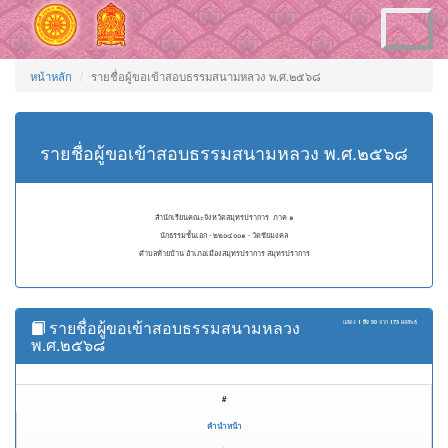
Toggle
navigation
หน้าหลัก
รายชื่อผู้ขอเข้าสอบธรรมสนามหลวง พ.ศ.๒๕๖๘
รายชื่อผู้ขอเข้าสอบธรรมสนามหลวง พ.ศ.๒๕๖๘
สำนักเรียนคณะจังหวัดสมุทรปราการ ภาค ๑
นักธรรมชั้นเอก - ๒๒๐๔๐๐๑ - วัดชัยมงคล
ตำบลท้ายบ้าน อำเภอเมืองสมุทรปราการ สมุทรปราการ
รายชื่อผู้ขอเข้าสอบธรรมสนามหลวง
แสดง
1 ถึง 50
จาก
173
ผลลัพธ์
พ.ศ.๒๕๖๘
#
คำนำหน้า