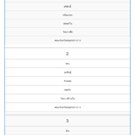
ศรีศักดิ์
กลิ่นเกษร
สุทสฺสโน
วัดบางพึ่ง
คณะจังหวัดสมุทรปราการ
2
พระ
นภสินธุ์
กิจสมัย
ภทฺทโก
วัดบางด้วนใน
คณะจังหวัดสมุทรปราการ
3
พระ