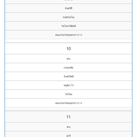
จันทร์ดี
จนฺทปญฺโญ
วัดโสธรนิมิตต์
คณะจังหวัดสมุทรปราการ
10
พระ
กฤษณชัย
จันทร์รัศมี
ขนฺติสาโร
วัดใหม่
คณะจังหวัดสมุทรปราการ
11
พระ
สุกรี