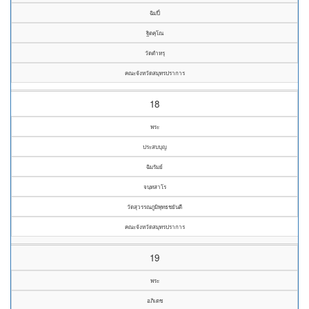
ฉิมปี๋
ฐิตคุโณ
วัดตำหรุ
คณะจังหวัดสมุทรปราการ
18
พระ
ประสบบุญ
ฉิมรัมย์
จนฺทสาโร
วัดสุวรรณภูมิพุทธชยันตี
คณะจังหวัดสมุทรปราการ
19
พระ
อภิเดช