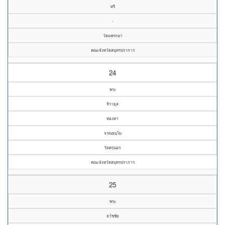
ทรี
-
วัดแพรกษา
คณะจังหวัดสมุทรปราการ
24
พระ
จิรายุส
ทองทา
จรณธมฺโม
วัดครุนอก
คณะจังหวัดสมุทรปราการ
25
พระ
ธวัชชัย