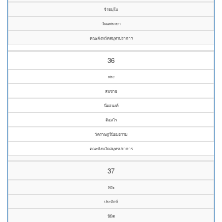
จิรธมฺโม
วัดแพรกษา
คณะจังหวัดสมุทรปราการ
36
พระ
สมชาย
นิ่มอนงค์
ติสฺสโร
วัดราษฎร์นิยมธรรม
คณะจังหวัดสมุทรปราการ
37
พระ
ประจักษ์
นิมิต