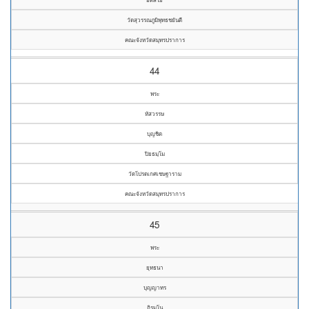
วัดสุวรรณภูมิพุทธชยันตี
คณะจังหวัดสมุทรปราการ
44
พระ
หัสวรรษ
บุญชิต
ปิยธมฺโม
วัดโปรดเกศเชษฐาราม
คณะจังหวัดสมุทรปราการ
45
พระ
ยุทธนา
บุญญาทร
ถิรมโน