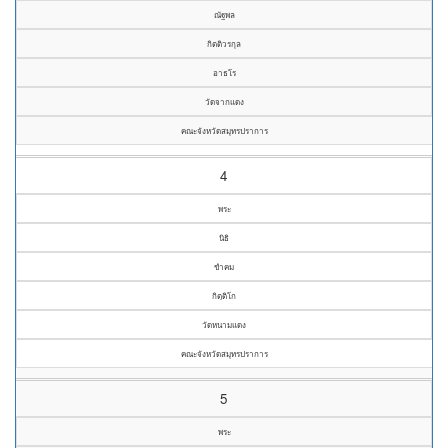
ณัฐพล
กิตติวรกุล
อาธโร
วัดจากแดง
คณะจังหวัดสมุทรปราการ
4
พระ
นิธิ
ขำคม
กิตฺติโก
วัดหนามแดง
คณะจังหวัดสมุทรปราการ
5
พระ