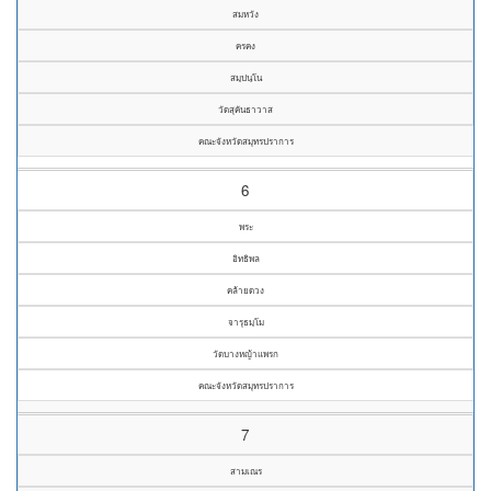
สมหวัง
ครคง
สมฺปนฺโน
วัดสุคันธาวาส
คณะจังหวัดสมุทรปราการ
6
พระ
อิทธิพล
คล้ายดวง
จารุธมฺโม
วัดบางหญ้าแพรก
คณะจังหวัดสมุทรปราการ
7
สามเณร