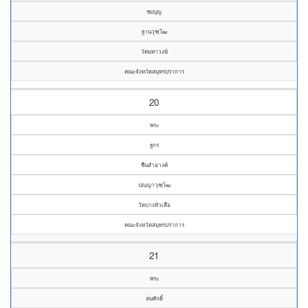
ชมบุญ
ฐานวุฑฺโฒ
วัดมหาวงษ์
คณะจังหวัดสมุทรปราการ
20
พระ
ฐกร
ชื่นสำอางค์
ปญฺญาวุฑฺโฒ
วัดบางหัวเสือ
คณะจังหวัดสมุทรปราการ
21
พระ
สมศักดิ์