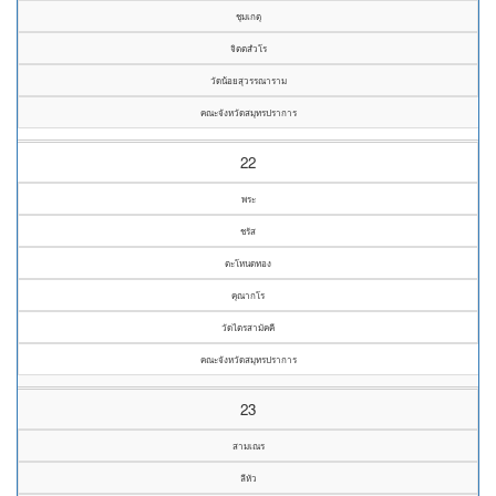
ชุมเกตุ
จิตตสํวโร
วัดน้อยสุวรรณาราม
คณะจังหวัดสมุทรปราการ
22
พระ
ชรัส
ตะโหนดทอง
คุณากโร
วัดไตรสามัคคี
คณะจังหวัดสมุทรปราการ
23
สามเณร
ลีหัว