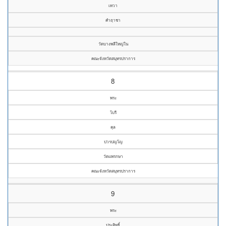
เทวา
คำฤาชา
วัดบางพลีใหญ่ใน
คณะจังหวัดสมุทรปราการ
8
พระ
โบรี
คุล
ปวรปญโญ
วัดแพรกษา
คณะจังหวัดสมุทรปราการ
9
พระ
ประสิทธิ์