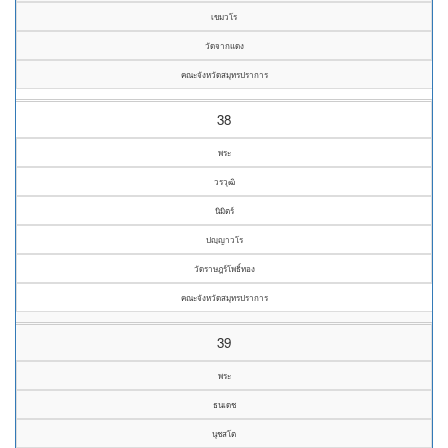
เขมวโร
วัดจากแดง
คณะจังหวัดสมุทรปราการ
38
พระ
วรวุฒิ
นิมิตร์
ปญฺญาวโร
วัดราษฎร์โพธิ์ทอง
คณะจังหวัดสมุทรปราการ
39
พระ
ธนเดช
นุชสโต