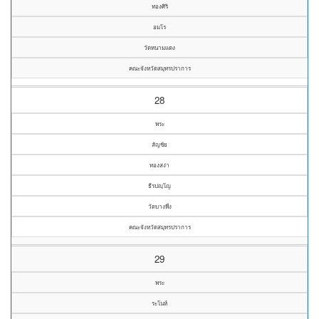
ทองศิริ
อมโร
วัดหนามแดง
คณะจังหวัดสมุทรปราการ
28
พระ
สัญชัย
ทองสง่า
ธีรปญฺโญ
วัดบางพึ่ง
คณะจังหวัดสมุทรปราการ
29
พระ
ระโนห์