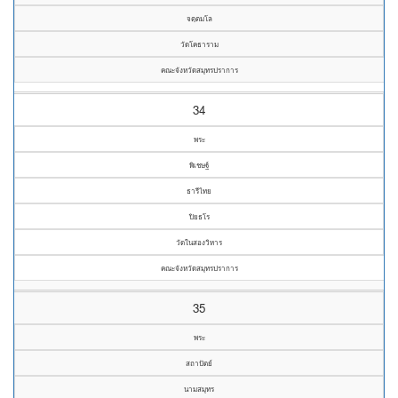
จตฺตมโล
วัดโคธาราม
คณะจังหวัดสมุทรปราการ
34
พระ
พิเชษฐ์
ธารีไทย
ปิยธโร
วัดในสองวิหาร
คณะจังหวัดสมุทรปราการ
35
พระ
สถาปัตย์
นามสมุทร