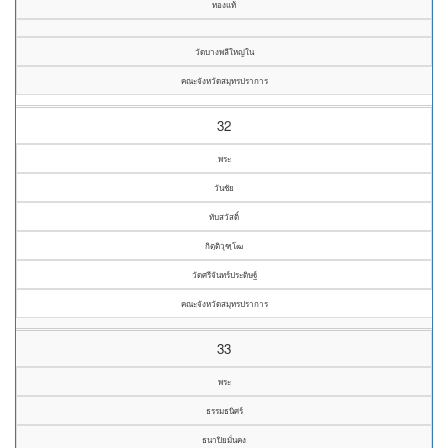
ทองแท้
วัดบางพลีใหญ่ใน
คณะจังหวัดสมุทรปราการ
32
พระ
วันชัย
ทับสวัสดิ์
กิตฺติวุฑฺโฒ
วัดศรีจันทร์ประดิษฐ์
คณะจังหวัดสมุทรปราการ
33
พระ
ธรรมธนิศร์
ธนาปิยมั่นคง