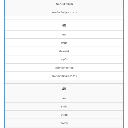
วัดบางพลีใหญ่ใน
คณะจังหวัดสมุทรปราการ
48
พระ
วิเชียร
ประทุมวุฒิ
อนุตโร
วัดไตรมิตรวราราม
คณะจังหวัดสมุทรปราการ
49
พระ
ชาคริส
ประสพ
วัฒธโม