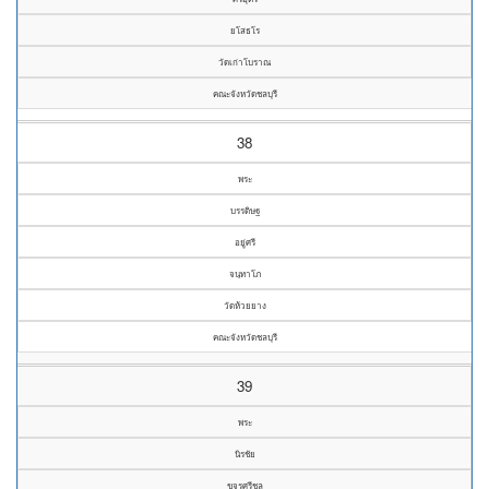
ยโสธโร
วัดเก่าโบราณ
คณะจังหวัดชลบุรี
38
พระ
บรรดิษฐ
อยู่ศรี
จนฺทาโภ
วัดห้วยยาง
คณะจังหวัดชลบุรี
39
พระ
นิรชัย
ขจรศรีชล