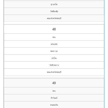
ฐานรโต
วัดท้องคุ้ง
คณะจังหวัดชลบุรี
48
พระ
ทรงเดช
พลอาวุธ
อรุโณ
วัดห้วยยาง
คณะจังหวัดชลบุรี
49
พระ
ถิรวัฒน์
ถนอมเงิน