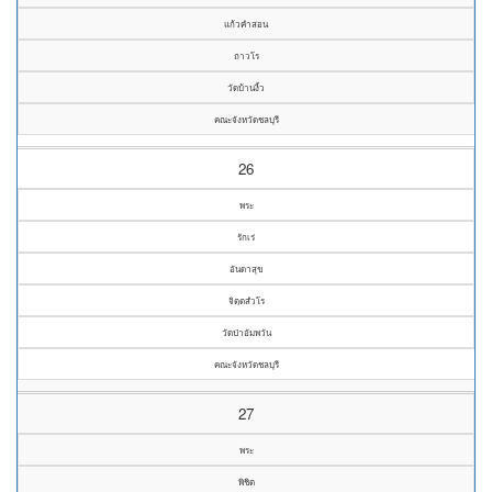
แก้วคำสอน
ถาวโร
วัดบ้านงิ้ว
คณะจังหวัดชลบุรี
26
พระ
รักเร่
อันดาสุข
จิตฺตสํวโร
วัดป่าอัมพวัน
คณะจังหวัดชลบุรี
27
พระ
พิชิต