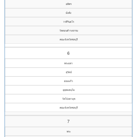
อดิศร
มั่งคั่ง
วรสิรินฺธโร
วัดดอนดำรงธรรม
คณะจังหวัดชลบุรี
6
พระมหา
สุรัตน์
อ่อมแก้ว
อุตฺตมธมฺโม
วัดโป่งตามุข
คณะจังหวัดชลบุรี
7
พระ