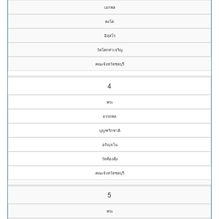
เอกพล
คงโต
อิสฺสโร
วัดโคกท่าเจริญ
คณะจังหวัดชลบุรี
4
พระ
อรรถพล
บุญฑริกชาติ
อกิญฺจโน
วัดท้องคุ้ง
คณะจังหวัดชลบุรี
5
พระ