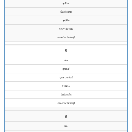
สุรสิทธ์
มั่นกสิกรรม
สุทฺธิโก
วัดเก่าโบราณ
คณะจังหวัดชลบุรี
8
พระ
สุรพันธ์
บุณยประพันธ์
สุรธมฺโม
วัดวังตะโก
คณะจังหวัดชลบุรี
9
พระ