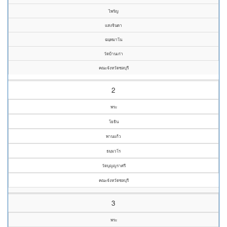
ไพรัญ
แสงจินดา
ฉนฺทมาโน
วัดบ้านเก่า
คณะจังหวัดชลบุรี
2
พระ
โยธิน
พานแก้ว
ธมฺมวโร
วัดบุญญราศรี
คณะจังหวัดชลบุรี
3
พระ