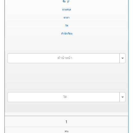
ชื่อ
นามสกุล
ฉายา
วัด
สำนักเรียน
คำนำหน้า
วัด
1
พระ