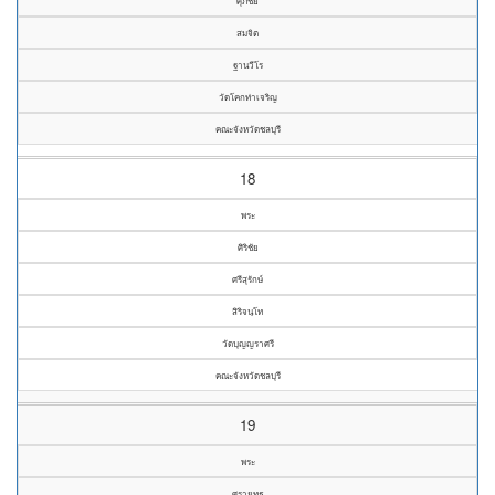
ศุภชัย
สมจิต
ฐานวีโร
วัดโคกท่าเจริญ
คณะจังหวัดชลบุรี
18
พระ
ศิริชัย
ศรีสุรักษ์
สิริจนฺโท
วัดบุญญราศรี
คณะจังหวัดชลบุรี
19
พระ
ศรายุทธ