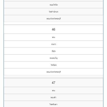
ธมฺมโชโต
วัดสำนักบก
คณะจังหวัดชลบุรี
46
พระ
ธนกร
มีสุข
ธนปญฺโญ
วัดน้อย
คณะจังหวัดชลบุรี
47
พระ
ทองคำ
โชคจินดา