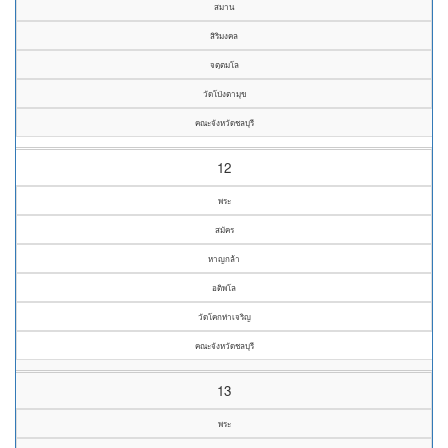
สมาน
สิริมงคล
จตฺตมโล
วัดโป่งตามุข
คณะจังหวัดชลบุรี
12
พระ
สมัคร
หาญกล้า
อติพโล
วัดโคกท่าเจริญ
คณะจังหวัดชลบุรี
13
พระ