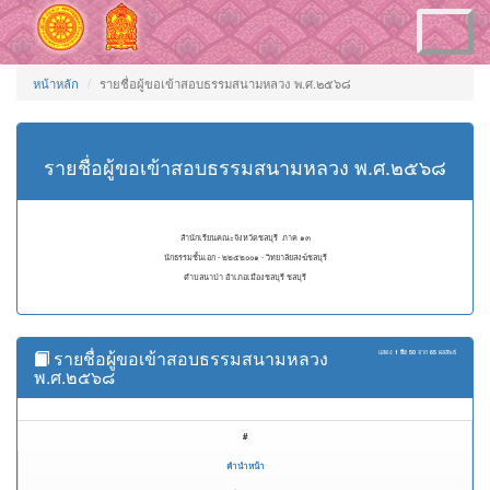
Toggle
navigation
หน้าหลัก
รายชื่อผู้ขอเข้าสอบธรรมสนามหลวง พ.ศ.๒๕๖๘
รายชื่อผู้ขอเข้าสอบธรรมสนามหลวง พ.ศ.๒๕๖๘
สำนักเรียนคณะจังหวัดชลบุรี ภาค ๑๓
นักธรรมชั้นเอก - ๒๒๕๒๐๐๑ - วิทยาลัยสงฆ์ชลบุรี
ตำบลนาป่า อำเภอเมืองชลบุรี ชลบุรี
รายชื่อผู้ขอเข้าสอบธรรมสนามหลวง
แสดง
1 ถึง 50
จาก
65
ผลลัพธ์
พ.ศ.๒๕๖๘
#
คำนำหน้า