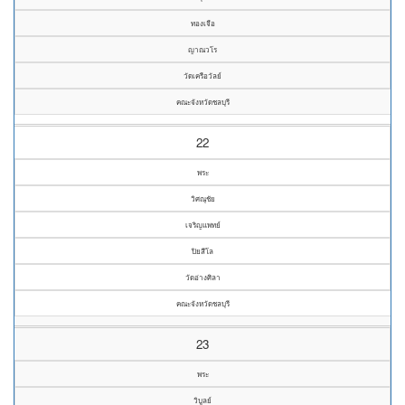
ทองเจือ
ญาณวโร
วัดเครือวัลย์
คณะจังหวัดชลบุรี
22
พระ
วิศณุชัย
เจริญแพทย์
ปิยสีโล
วัดอ่างศิลา
คณะจังหวัดชลบุรี
23
พระ
วิบูลย์