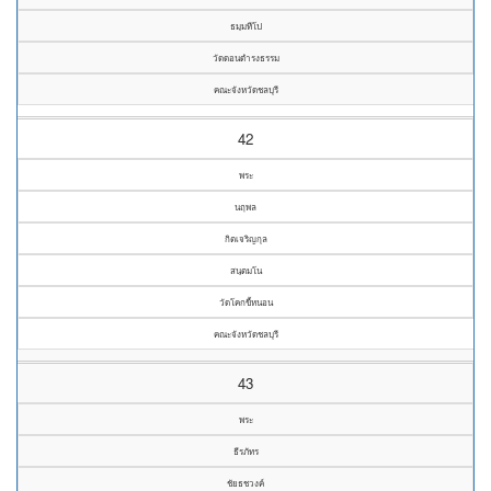
ธมฺมทีโป
วัดดอนดำรงธรรม
คณะจังหวัดชลบุรี
42
พระ
นฤพล
กิตเจริญกุล
สนฺตมโน
วัดโคกขี้หนอน
คณะจังหวัดชลบุรี
43
พระ
ธีรภัทร
ชัยธชวงค์