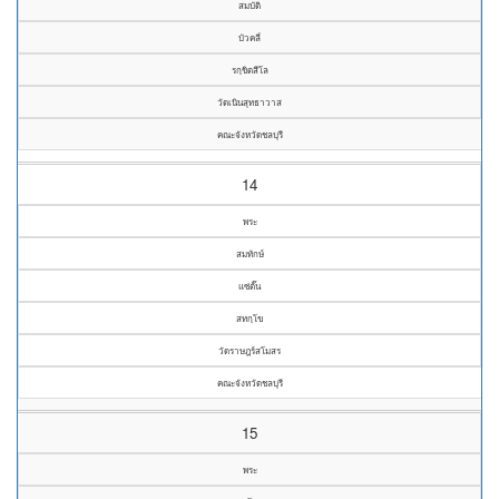
สมบัติ
บัวคลี่
รกฺขิตสีโล
วัดเนินสุทธาวาส
คณะจังหวัดชลบุรี
14
พระ
สมทักษ์
แซ่ตั๊น
สทกฺโข
วัดราษฎร์สโมสร
คณะจังหวัดชลบุรี
15
พระ