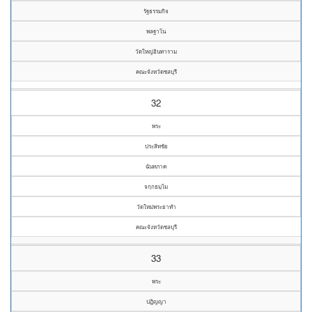
รัฐธรรมกิจ
พลฐาโน
วัดใหญ่อินทาราม
คณะจังหวัดชลบุรี
32
พระ
ประสิทชัย
ฉันทภาค
จกฺกธมฺโม
วัดใหม่พระยาทำ
คณะจังหวัดชลบุรี
33
พระ
ปฏิญญา