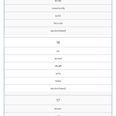
ศุภโชค
กล่อมประเสริฐ
สุเมโธ
วัดบางเป้ง
คณะจังหวัดชลบุรี
16
พระ
ศุภวัฒน์
เทียนศิริ
สุมโน
วัดน้อย
คณะจังหวัดชลบุรี
17
พระมหา