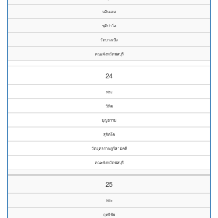
หลินเอม
ชุติปาโล
วัดบางเป้ง
คณะจังหวัดชลบุรี
24
พระ
วิทิต
บุญธรรม
สุจิตฺโต
วัดยุคลราษฎร์สามัคคี
คณะจังหวัดชลบุรี
25
พระ
ฤทธิชัย