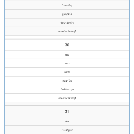
ไทยเจริญ
ฐานุตฺตโร
วัดป่าอัมพวัน
คณะจังหวัดชลบุรี
30
พระ
พณา
แซ่จึง
กลฺยาโณ
วัดโป่งตามุข
คณะจังหวัดชลบุรี
31
พระ
ประเสริฐเอก