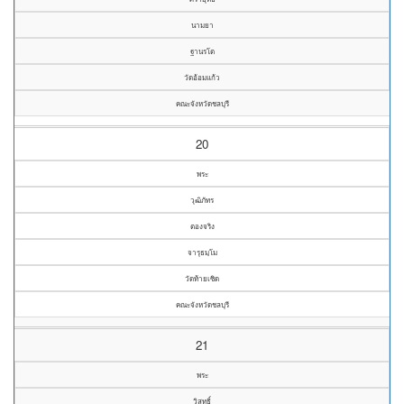
นามยา
ฐานรโต
วัดอ้อมแก้ว
คณะจังหวัดชลบุรี
20
พระ
วุฒิภัทร
ตองจริง
จารุธมฺโม
วัดท้ายเซิด
คณะจังหวัดชลบุรี
21
พระ
วิสุทธิ์