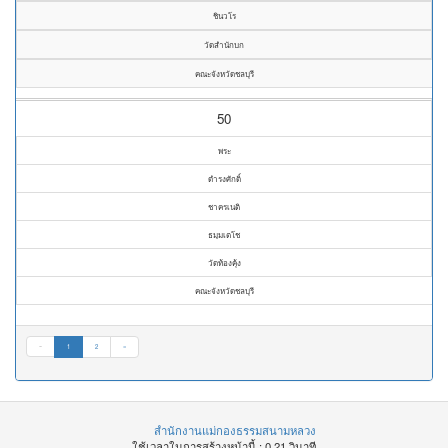
ชินวโร
วัดสำนักบก
คณะจังหวัดชลบุรี
50
พระ
ดำรงศักดิ์
ชาครเนติ
ธมฺมเตโช
วัดท้องคุ้ง
คณะจังหวัดชลบุรี
«
1
2
»
สำนักงานแม่กองธรรมสนามหลวง
ใช้เวลาในการสร้างหน้านี้ : 0.21 วินาที