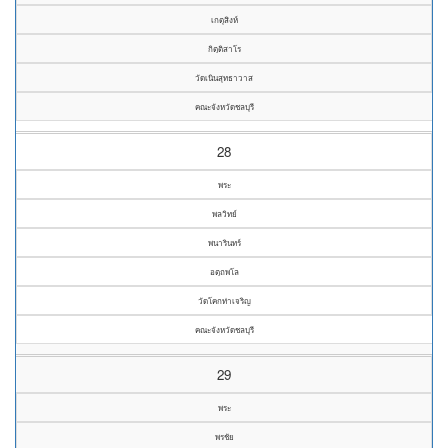
เกตุสิงห์
กิตฺติสาโร
วัดเนินสุทธาวาส
คณะจังหวัดชลบุรี
28
พระ
พลวิทย์
พนารินทร์
อตฺถพโล
วัดโคกท่าเจริญ
คณะจังหวัดชลบุรี
29
พระ
พรชัย