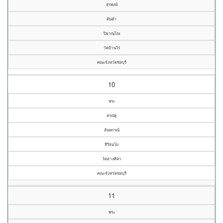
สุรพงษ์
ตันฮำ
ปิยวณฺโณ
วัดบ้านไร่
คณะจังหวัดชลบุรี
10
พระ
สรณัฐ
สันหกรณ์
สิริธมฺโม
วัดอ่างศิลา
คณะจังหวัดชลบุรี
11
พระ