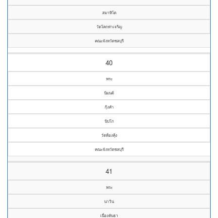
สมาหิโต
วัดโคกท่าเจริญ
คณะจังหวัดชลบุรี
40
พระ
นิมนต์
กุ้งคำ
นิปโก
วัดท้องคุ้ง
คณะจังหวัดชลบุรี
41
พระ
นาวิน
เนื่องคันธา