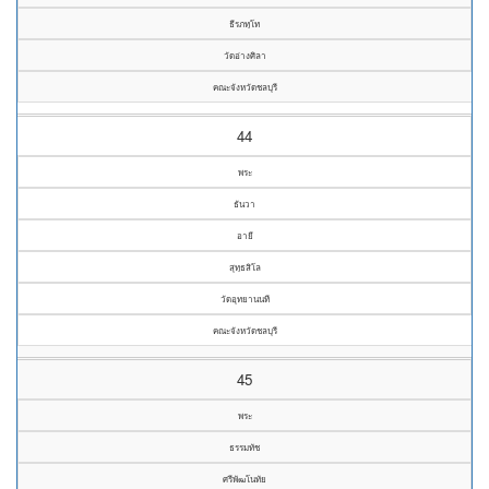
ธีรภทฺโท
วัดอ่างศิลา
คณะจังหวัดชลบุรี
44
พระ
ธันวา
อายี
สุทฺธสิโล
วัดอุทยานนที
คณะจังหวัดชลบุรี
45
พระ
ธรรมทัช
ศรีพัฒโนทัย