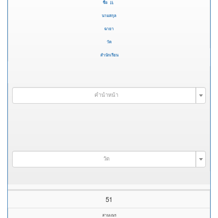
ชื่อ
นามสกุล
ฉายา
วัด
สำนักเรียน
คำนำหน้า
วัด
51
สามเณร