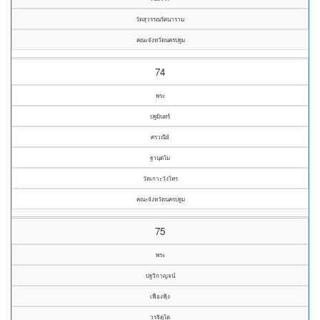
วัดสุวรรณรัตนาราม
คณะจังหวัดนครปฐม
74
พระ
ปฐมินทร์
ศรวณีย์
ฐานุตโม
วัดเกาะวังไทร
คณะจังหวัดนครปฐม
75
พระ
ปฐวิกาญจน์
เฟื่องฟุ้ง
วรจิตฺโต