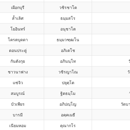
เผือกบุรี
วชิรชาโต
ล้ำเลิศ
ธมฺมสโร
โยอินทร์
อนุชาโต
โครตบุดดา
ธมฺมวฑฺฒโน
ดอนประดู่
อภิเตโช
กันตังกุย
อภินนฺโท
ชาวนาฟาง
วชิรญาโณ
ว
แซ่จิว
ปยุตฺโต
สมบูรณ์
ฐิตธมฺโม
บัวเพียร
อภิปญฺโญ
วัดบ
บารมี
อคฺคเมธี
เนียมหอม
คุณากโร