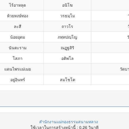
ไร้อาหลุด
อนิโฆ
ห้วยหงษ์ทอง
วรธมฺโม
ละสี
ถาวโร
น้อยอุดม
ภทฺทปญฺโญ
ว
นันตะราม
ณฏฺฐสิริ
โสภา
อติพโล
แดนไพรแม่เมย
วัดบ
อยู่อินทร์
สมโชโต
สำนักงานแม่กองธรรมสนามหลวง
ใช้เวลาในการสร้างหน้านี้ : 0.26 วินาที