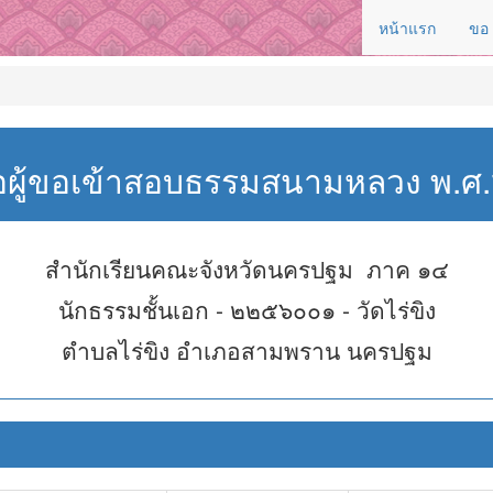
หน้าแรก
ขอ
่อผู้ขอเข้าสอบธรรมสนามหลวง พ.
สำนักเรียนคณะจังหวัดนครปฐม ภาค ๑๔
นักธรรมชั้นเอก - ๒๒๕๖๐๐๑ - วัดไร่ขิง
ตำบลไร่ขิง อำเภอสามพราน นครปฐม