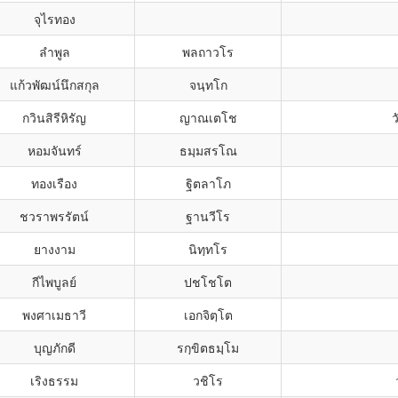
จุไรทอง
ลำพูล
พลถาวโร
แก้วพัฒน์นึกสกุล
จนฺทโก
กวินสิรีหิรัญ
ญาณเตโช
ว
หอมจันทร์
ธมฺมสรโณ
ทองเรือง
ฐิตลาโภ
ชวราพรรัตน์
ฐานวีโร
ยางงาม
นิทฺทโร
กีไพบูลย์
ปชโชโต
พงศาเมธาวี
เอกจิตฺโต
บุญภักดี
รกฺขิตธมฺโม
เริงธรรม
วชิโร