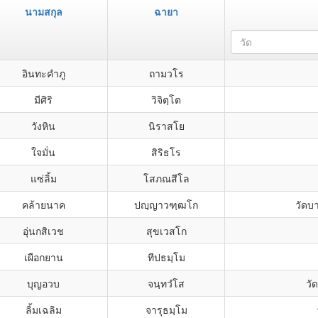
นามสกุล
ฉายา
วัด
อินทะคำภู
ถามวโร
มีศิริ
วิจิตฺโต
วังหิน
นิราสโย
ใจมั่น
สิริธโร
แซ่ลิ้ม
โสภณสีโล
คล้ายนาค
ปญฺญาวฑฺฒโก
วัดบ
อุ่นกสิเวช
สุขเวสโก
เผือกยาน
ทีปธมฺโม
บุญอวบ
จนฺทวํโส
วั
ลิ้มเฉลิม
จารุธมฺโม