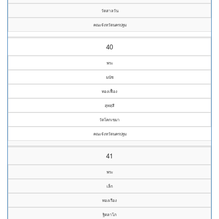
วัดสาลวัน
คณะจังหวัดนครปฐม
40
พระ
มนัช
ทองเฟื้อง
สุทสฺสี
วัดโคกเขมา
คณะจังหวัดนครปฐม
41
พระ
เล็ก
ทองเรือง
ฐิตลาโภ