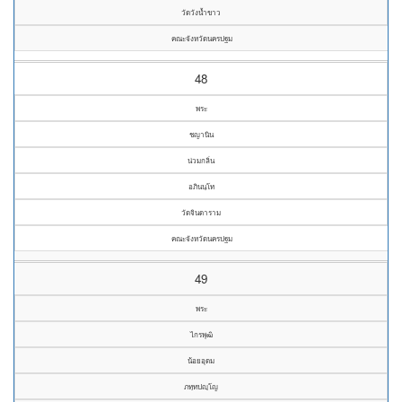
วัดวังน้ำขาว
คณะจังหวัดนครปฐม
48
พระ
ชญานิน
น่วมกลิ่น
อภินนฺโท
วัดจินดาราม
คณะจังหวัดนครปฐม
49
พระ
ไกรพุฒิ
น้อยอุดม
ภทฺทปญฺโญ