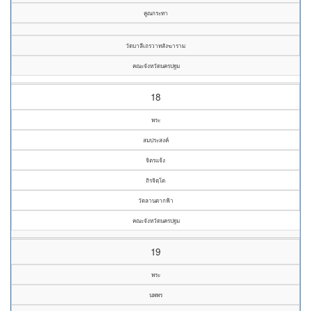
คูณกระทา
วัดบาลีเถรวาทสังฆาราม
คณะจังหวัดนครปฐม
18
พระ
สมประสงค์
จิตรแจ้ง
ถิรจิตฺโต
วัดลานตากฟ้า
คณะจังหวัดนครปฐม
19
พระ
นพพร