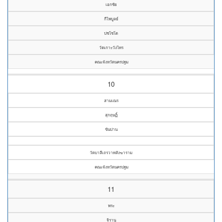
เอกชัย
กีไพบูลย์
ปชโชโต
วัดเกาะวังไทร
คณะจังหวัดนครปฐม
10
สามเณร
สุกฤษฏิ์
ขันปาน
วัดบาลีเถรวาทสังฆาราม
คณะจังหวัดนครปฐม
11
พระ
จิรานุ