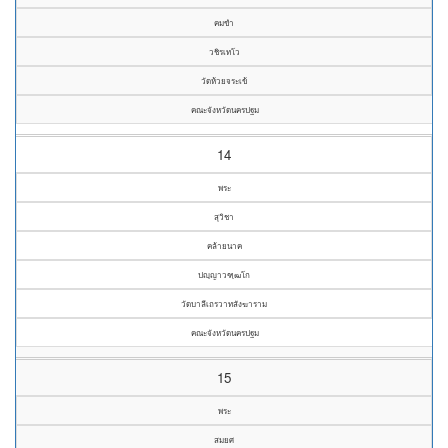
คมขำ
วชิรเทโว
วัดห้วยจระเข้
คณะจังหวัดนครปฐม
14
พระ
สุวิชา
คล้ายนาค
ปญฺญาวฑฺฒโก
วัดบาลีเถรวาทสังฆาราม
คณะจังหวัดนครปฐม
15
พระ
สมยศ