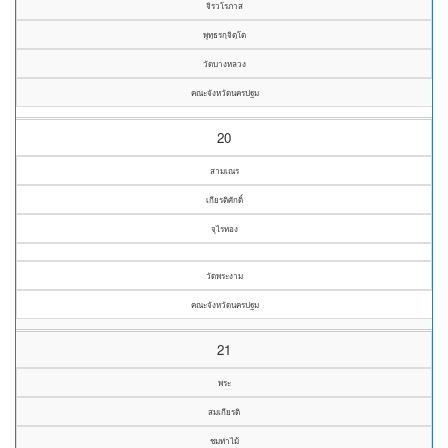
จิรวโรภาส
พุทฺธรกฺจิตฺโต
วัดบางหลวง
คณะจังหวัดนครปฐม
20
สามเณร
เกียรติศักดิ์
จุไรทอง
วัดพระงาม
คณะจังหวัดนครปฐม
21
พระ
สมเกียรติ
ชมท่าไม้