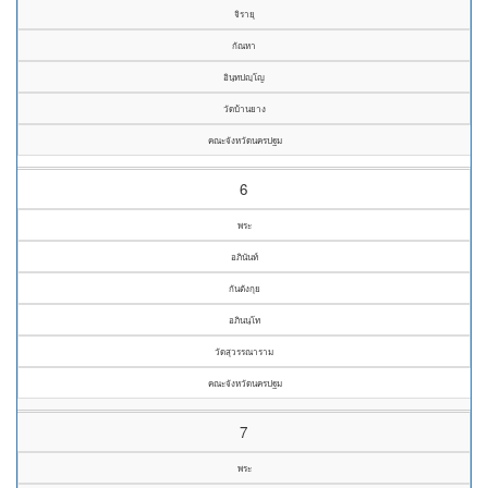
จิรายุ
กัณหา
อินฺทปญฺโญ
วัดบ้านยาง
คณะจังหวัดนครปฐม
6
พระ
อภินันท์
กันตังกุย
อภินนฺโท
วัดสุวรรณาราม
คณะจังหวัดนครปฐม
7
พระ