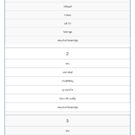
วัชรินทร์
กรทอง
อธิวโร
วัดท่าพูด
คณะจังหวัดนครปฐม
2
พระ
เดชาพันธ์
กวินสิรีหิรัญ
ญาณเตโช
วัดบางช้างเหนือ
คณะจังหวัดนครปฐม
3
พระ