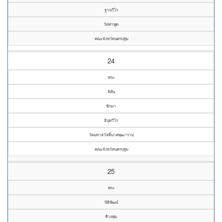
ฐานวีโร
วัดท่าพูด
คณะจังหวัดนครปฐม
24
พระ
ลิทั่น
ชักมา
อินฺทวีโร
วัดมหาสวัสดิ์นาคพุฒาราม
คณะจังหวัดนครปฐม
25
พระ
นิธิพัฒน์
ช้างพุ่ม