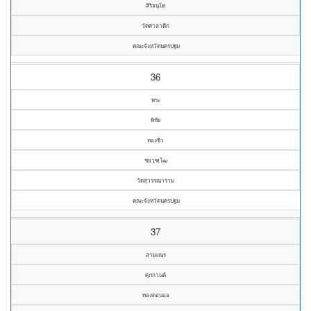
สิริจนฺโท
วัดศาลาตึก
คณะจังหวัดนครปฐม
36
พระ
พิชัย
ทองชิว
ชยวุฑฺโฒ
วัดสุวรรณาราม
คณะจังหวัดนครปฐม
37
สามเณร
ศุภกานต์
ทองดอนแอ