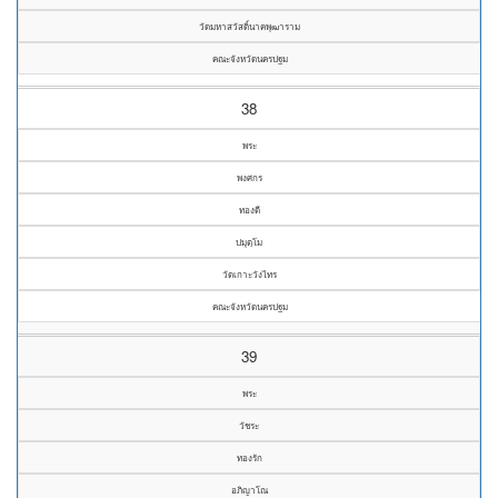
วัดมหาสวัสดิ์นาคพุฒาราม
คณะจังหวัดนครปฐม
38
พระ
พงศกร
ทองดี
ปมุตฺโม
วัดเกาะวังไทร
คณะจังหวัดนครปฐม
39
พระ
วัชระ
ทองรัก
อภิญาโณ