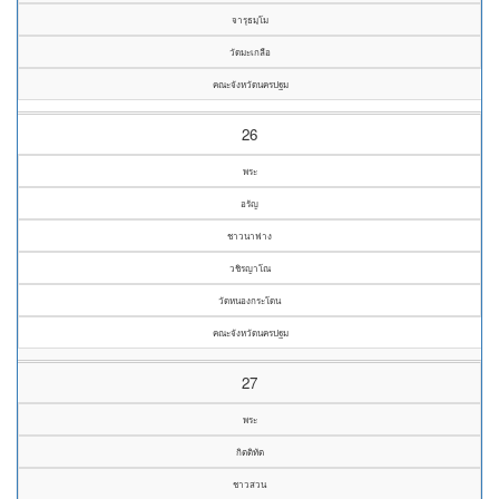
จารุธมฺโม
วัดมะเกลือ
คณะจังหวัดนครปฐม
26
พระ
อรัญ
ชาวนาฟาง
วชิรญาโณ
วัดหนองกระโดน
คณะจังหวัดนครปฐม
27
พระ
กิตติทัต
ชาวสวน