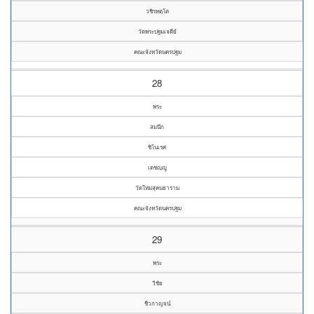
วชิรทตฺโต
วัดพระปฐมเจดีย์
คณะจังหวัดนครปฐม
28
พระ
สมนึก
ชิโนเรศ
เตชญฺญู
วัดใหม่สุคนธาราม
คณะจังหวัดนครปฐม
29
พระ
วิชัย
ชีวกาญจน์