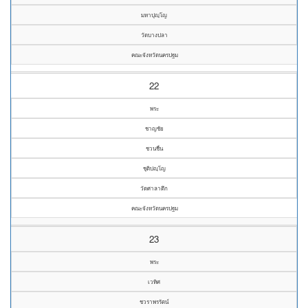
มหาปุญฺโญ
วัดบางปลา
คณะจังหวัดนครปฐม
22
พระ
ชาญชัย
ชวนชื่น
ชุติปญฺโญ
วัดศาลาตึก
คณะจังหวัดนครปฐม
23
พระ
เวทิศ
ชวราพรรัตน์