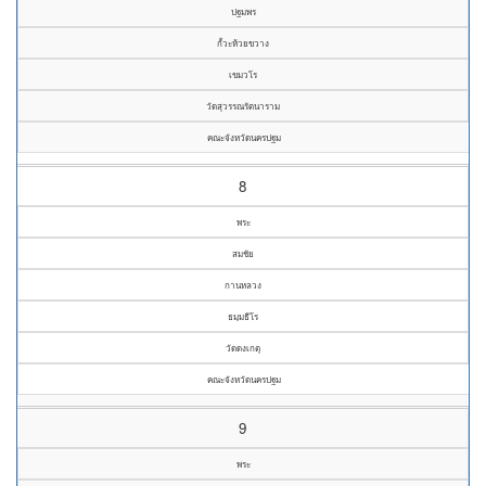
ปฐมพร
กั้วะห้วยขวาง
เขมวโร
วัดสุวรรณรัตนาราม
คณะจังหวัดนครปฐม
8
พระ
สมชัย
กานหลวง
ธมฺมธีโร
วัดดงเกตุ
คณะจังหวัดนครปฐม
9
พระ