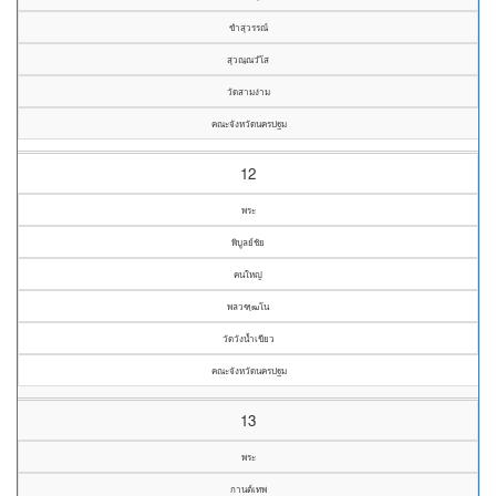
ขำสุวรรณ์
สุวณฺณวํโส
วัดสามง่าม
คณะจังหวัดนครปฐม
12
พระ
พิบูลย์ชัย
คนใหญ่
พลวฑฺฒโน
วัดวังน้ำเขียว
คณะจังหวัดนครปฐม
13
พระ
กานต์เทพ