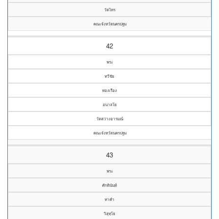
วัดไทร
คณะจังหวัดนครปฐม
42
พระ
ทวีชัย
ทองเรือง
อนาลโย
วัดสว่างอารมณ์
คณะจังหวัดนครปฐม
43
พระ
ศักดินันท์
ทาคำ
วิสุทฺโธ