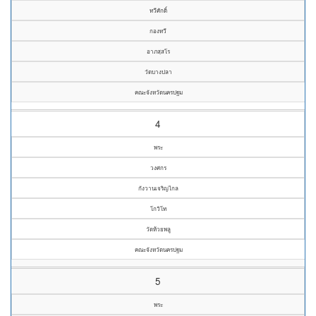
ทวีศักดิ์
กองทวี
อาภสฺสโร
วัดบางปลา
คณะจังหวัดนครปฐม
4
พระ
วงศกร
กังวานเจริญไกล
โกวิโท
วัดห้วยพลู
คณะจังหวัดนครปฐม
5
พระ