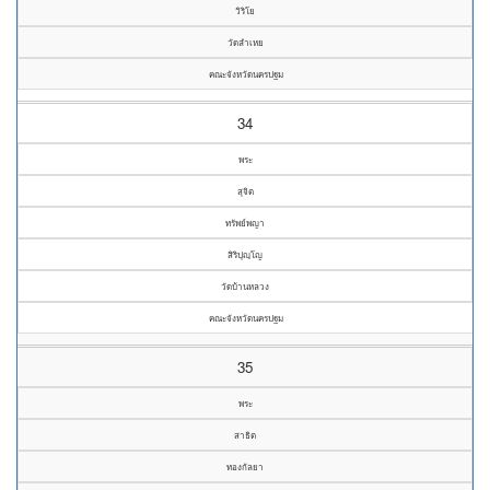
วิริโย
วัดลำเหย
คณะจังหวัดนครปฐม
34
พระ
สุจิต
ทรัพย์พญา
สิริปุญฺโญ
วัดบ้านหลวง
คณะจังหวัดนครปฐม
35
พระ
สาธิต
ทองกัลยา