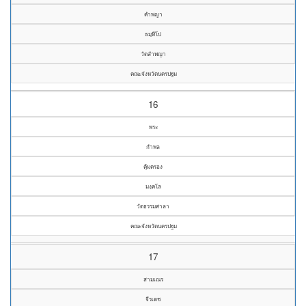
คำพญา
ธมฺทีโป
วัดลำพญา
คณะจังหวัดนครปฐม
16
พระ
กำพล
คุ้มครอง
มงฺคโล
วัดธรรมศาลา
คณะจังหวัดนครปฐม
17
สามเณร
จีรเดช