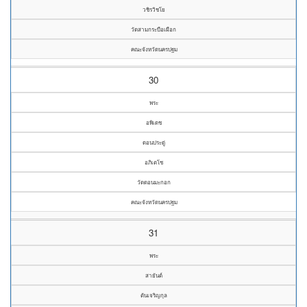
วชิรวิชโย
วัดสามกระบือเผือก
คณะจังหวัดนครปฐม
30
พระ
อพิเดช
ดอนประดู่
อภิเตโช
วัดดอนมะกอก
คณะจังหวัดนครปฐม
31
พระ
สายันต์
ตันเจริญกุล