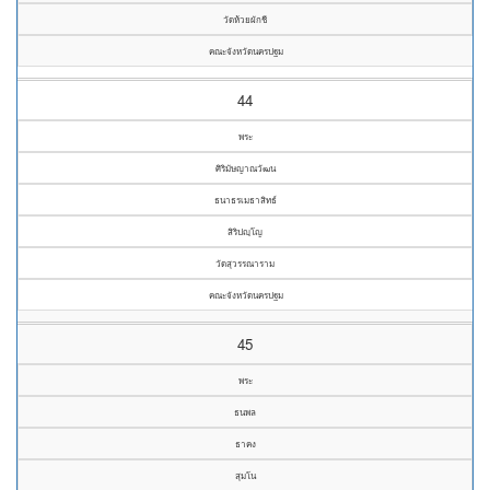
วัดห้วยผักชี
คณะจังหวัดนครปฐม
44
พระ
ศิริมัษญาณวัฒน
ธนาธรเมธาสิทธ์
สิริปญฺโญ
วัดสุวรรณาราม
คณะจังหวัดนครปฐม
45
พระ
ธนพล
ธาคง
สุมโน