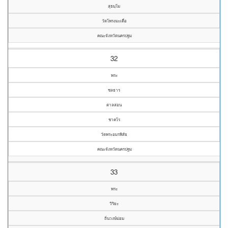
สุธมฺโม
วัดโพรงมะเดื่อ
คณะจังหวัดนครปฐม
32
พระ
ชลธาร
ตาลสอน
ชาคโร
วัดพระอมรพิสัย
คณะจังหวัดนครปฐม
33
พระ
วิริยะ
ถิ่นวงษ์ม่อม