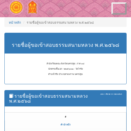
Toggle
navigation
หน้าหลัก
รายชื่อผู้ขอเข้าสอบธรรมสนามหลวง พ.ศ.๒๕๖๘
รายชื่อผู้ขอเข้าสอบธรรมสนามหลวง พ.ศ.๒๕๖๘
สำนักเรียนคณะจังหวัดนครปฐม ภาค ๑๔
นักธรรมชั้นเอก - ๒๒๕๖๐๐๑ - วัดไร่ขิง
ตำบลไร่ขิง อำเภอสามพราน นครปฐม
รายชื่อผู้ขอเข้าสอบธรรมสนามหลวง
แสดง
1 ถึง 50
จาก
192
ผลลัพธ์
พ.ศ.๒๕๖๘
#
คำนำหน้า