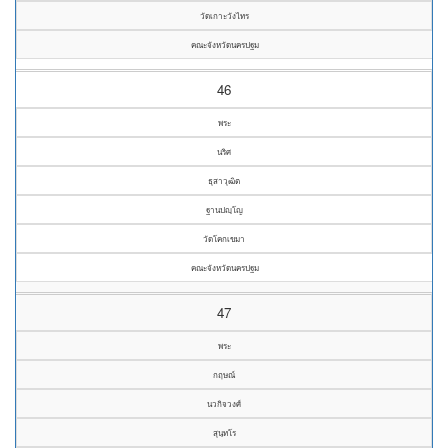
วัดเกาะวังไทร
คณะจังหวัดนครปฐม
46
พระ
นริศ
ธุสาวุฒิต
ฐานปญฺโญ
วัดโคกเขมา
คณะจังหวัดนครปฐม
47
พระ
กฤษณ์
นวกิจวงศ์
สุนฺทโร