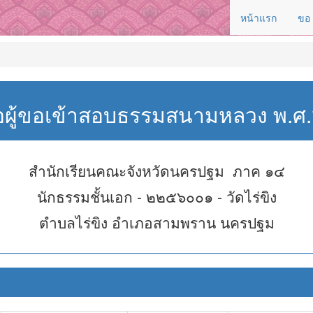
หน้าแรก
ขอ
่อผู้ขอเข้าสอบธรรมสนามหลวง พ.
สำนักเรียนคณะจังหวัดนครปฐม ภาค ๑๔
นักธรรมชั้นเอก - ๒๒๕๖๐๐๑ - วัดไร่ขิง
ตำบลไร่ขิง อำเภอสามพราน นครปฐม