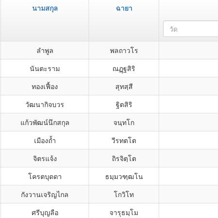
นามสกุล
ฉายา
วัด
ลำพูล
พลถาวโร
นันตะราม
ณฏฺฐสิริ
ทองเฟื้อง
สุทสฺสี
วัฒนากิจบวร
ฐิตสิริ
แก้วพัฒน์นึกสกุล
จนฺทโก
เมืองถ้ำ
วีรทตโต
จิตรแจ้ง
ถิรจิตฺโต
โครตบุดดา
ธมฺมวฑฺฒโน
กังวานเจริญไกล
โกวิโท
ศรีบุญลือ
จารุธมฺโม