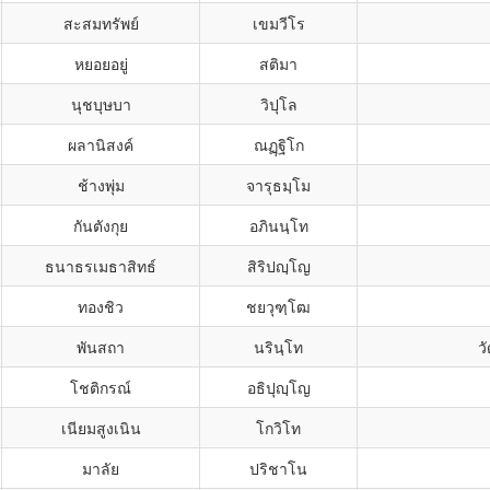
สะสมทรัพย์
เขมวีโร
หยอยอยู่
สติมา
นุชบุษบา
วิปุโล
ผลานิสงค์
ณฏฺฐิโก
ช้างพุ่ม
จารุธมฺโม
กันตังกุย
อภินนฺโท
ธนาธรเมธาสิทธ์
สิริปญฺโญ
ทองชิว
ชยวุฑฺโฒ
พันสถา
นรินฺโท
ว
โชติกรณ์
อธิปุญฺโญ
เนียมสูงเนิน
โกวิโท
มาลัย
ปริชาโน