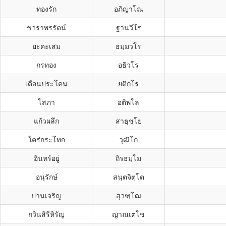
ทองรัก
อภิญาโณ
ชวราพรรัตน์
ฐานวีโร
ยะคะเสม
ธมฺมวโร
กรทอง
อธิวโร
เดือนประโคน
ยติกโร
โสภา
อติพโล
แก้วผลึก
สาธุชโย
ใคร่กระโทก
วุฒิโก
อินทร์อยู่
ถิรธมฺโม
อนุรักษ์
สนฺตจิตฺโต
ปานเจริญ
สุวฑฺโฒ
กวินสิรีหิรัญ
ญาณเตโช