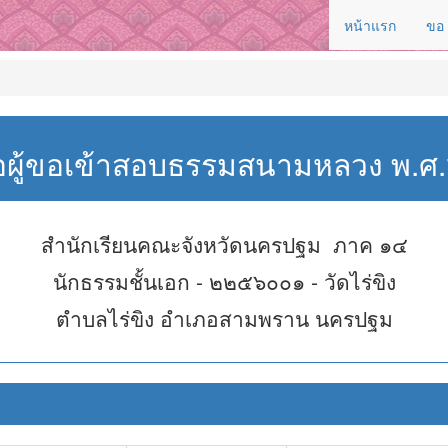
หน้าแรก
ขอ
่อผู้ขอเข้าสอบธรรมสนามหลวง พ.
สำนักเรียนคณะจังหวัดนครปฐม ภาค ๑๔
นักธรรมชั้นเอก - ๒๒๕๖๐๐๑ - วัดไร่ขิง
ตำบลไร่ขิง อำเภอสามพราน นครปฐม