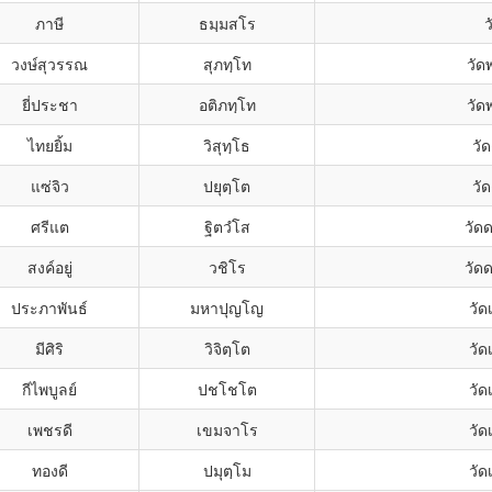
ภาษี
ธมฺมสโร
ว
วงษ์สุวรรณ
สุภทฺโท
วัด
ยี่ประชา
อติภทฺโท
วัด
ไทยยิ้ม
วิสุทฺโธ
วั
แซ่จิว
ปยุตฺโต
วั
ศรีแต
ฐิตวํโส
วัด
สงค์อยู่
วชิโร
วัด
ประภาพันธ์
มหาปุญโญ
วัด
มีศิริ
วิจิตฺโต
วัด
กีไพบูลย์
ปชโชโต
วัด
เพชรดี
เขมจาโร
วัด
ทองดี
ปมุตฺโม
วัด