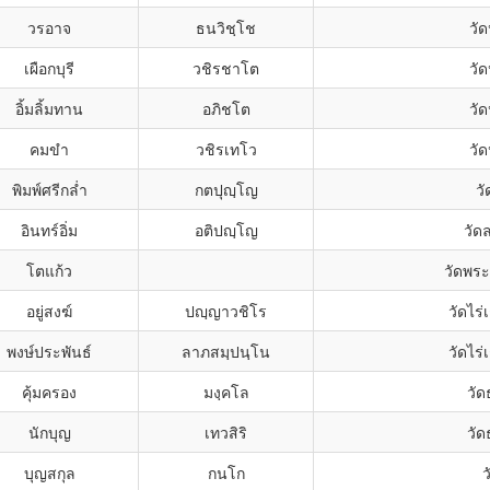
วรอาจ
ธนวิชฺโช
วัด
เผือกบุรี
วชิรชาโต
วัด
อิ้มลิ้มทาน
อภิชโต
วัด
คมขำ
วชิรเทโว
วัด
พิมพ์ศรีกล่ำ
กตปุญฺโญ
ว
อินทร์อิ่ม
อติปญฺโญ
วัด
โตแก้ว
วัดพร
อยู่สงฆ์
ปญฺญาวชิโร
วัดไร
พงษ์ประพันธ์
ลาภสมฺปนฺโน
วัดไร
คุ้มครอง
มงฺคโล
วั
นักบุญ
เทวสิริ
วั
บุญสกุล
กนโก
ว