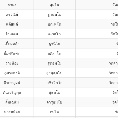
ธาคง
สุมโน
วัด
ศรวณีย์
ฐานุตโม
วัด
แต้ยินดี
ปณฺฑิโต
วัดใ
ปิ่นแคน
คเวสโก
วัดใ
เปี่ยมคล้า
ฐานิโย
ว
ยิ้มศรีแพร
อติลาโภ
ว
ร่างน้อย
ฐิตธมฺโม
วัดสา
ภู่ประสงค์
ฐานุตฺตโม
วัดสา
ชีวกาญจน์
วชิรวิชโย
วัดสา
ตันเจริญกุล
สุธมฺโม
วัด
ลิ้มเฉลิม
จารุธมฺโม
วัด
นารถน้อย
กมโล
ว