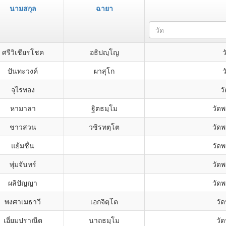
นามสกุล
ฉายา
วัด
ศรีวิเชียรโชค
อธิปญฺโญ
ว
ปันทะวงค์
ผาสุโก
ว
จุไรทอง
ว
หามาลา
ฐิตธมฺโม
วัดพ
ชาวสวน
วชิรทตฺโต
วัดพ
แย้มชื่น
วัดพ
พุ่มจันทร์
วัดพ
ผลิปัญญา
วัดพ
พงศาเมธาวี
เอกจิตฺโต
วัด
เอี่ยมปราณีต
นาถธมฺโม
วัด