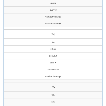
บุญอวบ
จนฺทวํโส
วัดหนองขามพัฒนา
คณะจังหวัดนครปฐม
74
พระ
อพิเดช
ดอนประดู่
อภิเตโช
วัดดอนมะกอก
คณะจังหวัดนครปฐม
75
พระ
อุดม