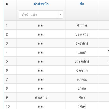
#
คำนำหน้า
ชื่อ
คำนำหน้า
1
พระ
ศรราม
2
พระ
ประเสริฐ
3
พระ
อิทธิพัทธ์
4
พระ
นฤบดี
5
พระ
ประดิพัทธ์
6
พระ
ชิดชนก
7
พระ
นภภณ
8
พระ
อภิชล
9
สามเณร
ศิลา
10
พระ
วิศิษฐ์