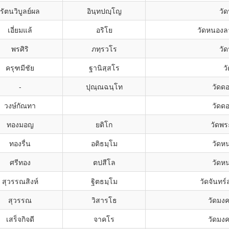
รัตนวิบูลย์ผล
อินฺทปญฺโญ
วั
เอี่ยมแล้
อริโย
วัดหนองล
พรศิริ
ภทฺรวโร
วั
ครุฑมีชัย
ฐานิสฺสโร
ว
-
ปุณฺณฉนฺโท
วัดด
วงษ์กัณทา
วัดด
ทองมอญ
ยติโก
วัดพร
ทองรื่น
อติธมฺโม
วัดห
ศรีทอง
ตปสีโล
วัดห
สุวรรณสิงห์
ฐิตธมฺโม
วัดจันทร
สุวรรณ
วิสารโธ
วัดมง
เสร็จกิจดี
จาคโร
วัดมง