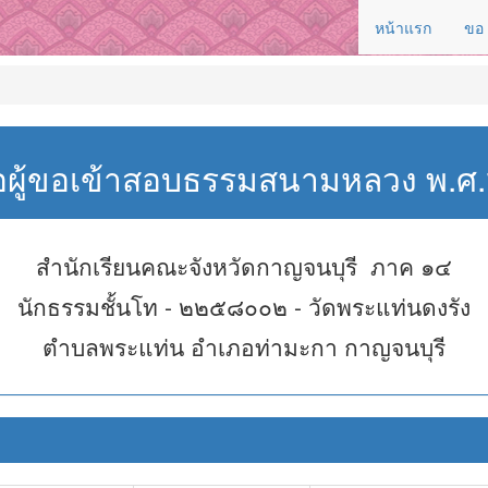
หน้าแรก
ขอ
่อผู้ขอเข้าสอบธรรมสนามหลวง พ.
สำนักเรียนคณะจังหวัดกาญจนบุรี ภาค ๑๔
นักธรรมชั้นโท - ๒๒๕๘๐๐๒ - วัดพระแท่นดงรัง
ตำบลพระแท่น อำเภอท่ามะกา กาญจนบุรี