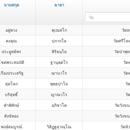
นามสกุล
ฉายา
วัด
อยู่พวง
คุเณสโก
วัด
คงคุณ
ปภากโล
วัดศรีโล
ประยูุทธ์พร
หิริธมฺโม
วัดป่าพ
โชคพระสมบัติ
ฐานุตฺตโร
วัด
เรืองประเสริฐ
ฌานวโร
วัด
สุดโลก
พุทฺธปาโล
วั
บริสุทธิ์
ญาณวโร
วั
คำพิทักษ์
อภิชาโต
วัดวังข
สังข์ทอง
วัดวังข
พงษ์สมบูรณ์
วิสิฏฺฐสุวณฺโณ
วัดห