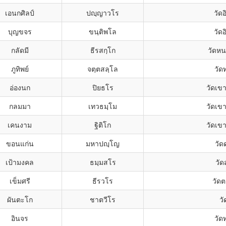
เอนกศิลป์
ปญฺญาวโร
วัด
บุญขจร
ขนฺติพโล
วัด
กลัดมี
ธีรสกฺโก
วัดห
ภูทิพย์
จตฺตสลฺโล
วัด
อ่องนก
ปิยธโร
วัดเข
กลมมา
เทวธมฺโม
วัดเข
เคนงาม
ฐิติโก
วัดเข
ขอนแก่น
มหาปญฺโญ
วัด
เป้ามงคล
ธมฺมสโร
วัด
เข็มศรี
ธีรวโร
วัด
ผันตะโก
ชาตวีโร
วั
อินจร
วัดท