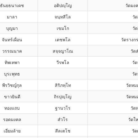
ธันยธนาเดช
อติปญฺโญ
วัดมง
มาลา
จนฺทสีโล
วัด
บุญมา
เขมโก
วัด
จันทร์เผื่อน
เตชพโล
วัดรางกร
วรรณนาค
สจฺจญาโณ
วัด
ทิพเทพา
วีรพโล
วั
บุระพุทธ
วั
พีรวิชญ์กุล
สิริภทฺโท
วัดหม
ขาวยินดี
ถิรปุญฺโญ
วัดหม
ทองแถบ
ฐานวโร
วัดท
รอดมงคล
สํวโร
วัดใ
เอี่ยมล้าย
สีลเตโช
วั