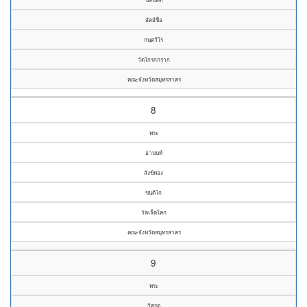
สัตย์ซื่อ
กนฺตวีโร
วัดโกรกกราก
คณะจังหวัดสมุทรสาคร
8
พระ
อานนท์
สังข์ทอง
ขนฺติโก
วัดเจ็ดโคก
คณะจังหวัดสมุทรสาคร
9
พระ
วิศรุต