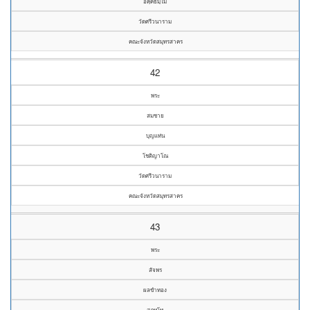
อคฺคธมฺโม
วัดศรีวนาราม
คณะจังหวัดสมุทรสาคร
42
พระ
สมชาย
บุญแท่น
โชติญาโณ
วัดศรีวนาราม
คณะจังหวัดสมุทรสาคร
43
พระ
สัจพร
ผลขำทอง
สุภทฺโท