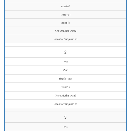
กมลศักดิ์
เทพอาษา
กิตฺติธโร
วัดศาลพันท้ายนรสิงห์
คณะจังหวัดสมุทรสาคร
2
พระ
สุริยา
ภักตร์สุวรรณ
ปภสฺสโร
วัดศาลพันท้ายนรสิงห์
คณะจังหวัดสมุทรสาคร
3
พระ