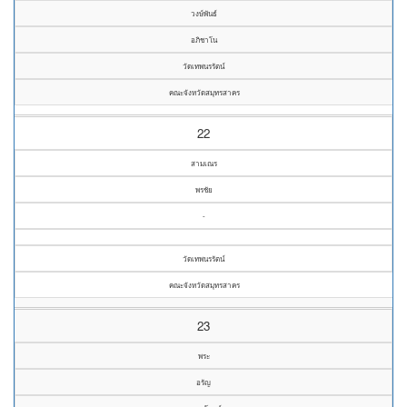
วงษ์พันธ์
อภิชาโน
วัดเทพนรรัตน์
คณะจังหวัดสมุทรสาคร
22
สามเณร
พรชัย
-
วัดเทพนรรัตน์
คณะจังหวัดสมุทรสาคร
23
พระ
อรัญ