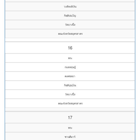
วงส์หงส์เงิน
กิตฺติปญฺโญ
วัดบางปิ้ง
คณะจังหวัดสมุทรสาคร
16
พระ
กมลหฤษฎ์
คงคชลธา
กิตฺติปุณฺโณ
วัดบางปิ้ง
คณะจังหวัดสมุทรสาคร
17
พระ
ซานดีมาร์