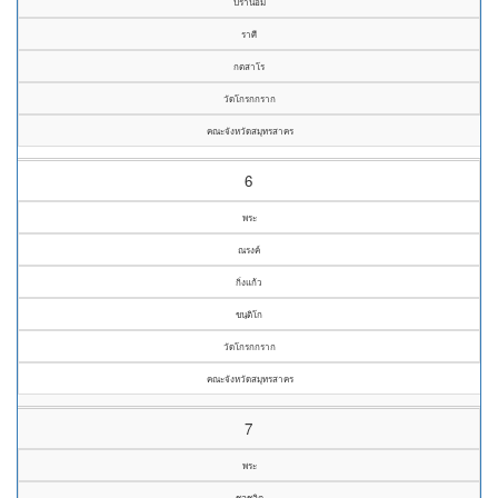
ปรานอม
ราศี
กตสาโร
วัดโกรกกราก
คณะจังหวัดสมุทรสาคร
6
พระ
ณรงค์
กิ่งแก้ว
ขนฺติโก
วัดโกรกกราก
คณะจังหวัดสมุทรสาคร
7
พระ
ชลชลิต