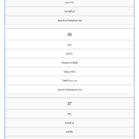
จกฺกวโร
วัดโพธิ์แจ้
คณะจังหวัดสมุทรสาคร
36
พระ
ศุภกิจ
ตันชนะประดิษฐ์
ปญฺญาพโล
วัดศรีวนาราม
คณะจังหวัดสมุทรสาคร
37
พระ
ยอดชาย
แซ่โค้ว