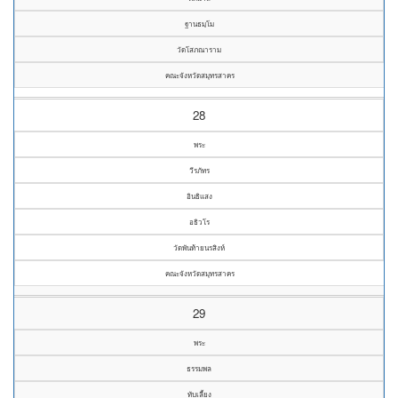
ฐานธมฺโม
วัดโสภณาราม
คณะจังหวัดสมุทรสาคร
28
พระ
วีรภัทร
อินธิแสง
อธิวโร
วัดพันท้ายนรสิงห์
คณะจังหวัดสมุทรสาคร
29
พระ
ธรรมพล
ทับเลี้ยง