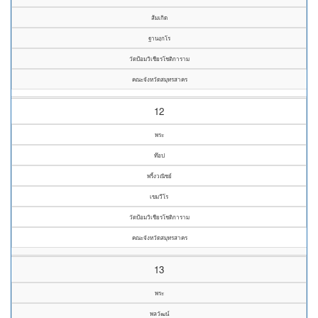
ส้มเกิด
ฐานงฺกโร
วัดป้อมวิเชียรโชติการาม
คณะจังหวัดสมุทรสาคร
12
พระ
ท๊อป
พริ้งวณิชย์
เขมวีโร
วัดป้อมวิเชียรโชติการาม
คณะจังหวัดสมุทรสาคร
13
พระ
พลวัฒน์