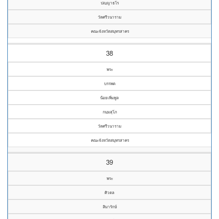
ปญฺญาธโร
วัดศรีวนาราม
คณะจังหวัดสมุทรสาคร
38
พระ
บรรพต
น้อยเพิ่มพูล
กมฺมสุโภ
วัดศรีวนาราม
คณะจังหวัดสมุทรสาคร
39
พระ
ศิวดล
สิมารักษ์