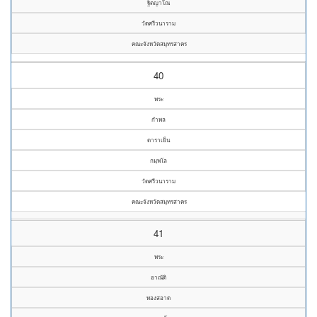
ฐิตญาโณ
วัดศรีวนาราม
คณะจังหวัดสมุทรสาคร
40
พระ
กำพล
ดาราเย็น
กมฺพโล
วัดศรีวนาราม
คณะจังหวัดสมุทรสาคร
41
พระ
อาณัติ
ทองสอาด