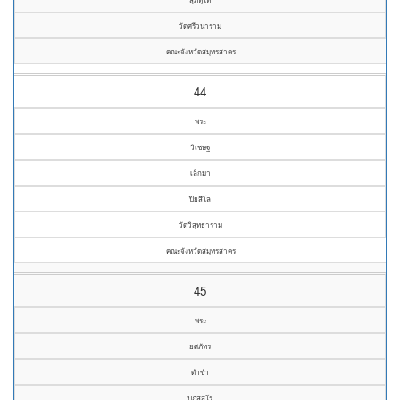
วัดศรีวนาราม
คณะจังหวัดสมุทรสาคร
44
พระ
วิเชษฐ
เล็กมา
ปิยสีโล
วัดวิสุทธาราม
คณะจังหวัดสมุทรสาคร
45
พระ
ยศภัทร
ดำขำ
ปภสฺสโร