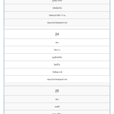
บูรณะโรจน์
วุฑฺฒิธมฺโม
วัดทองธรรมิการาม
คณะจังหวัดสมุทรสาคร
24
พระ
ไพเราะ
บุญอินทร์ส่ง
ปิยสีโล
วัดพันธุวงษ์
คณะจังหวัดสมุทรสาคร
25
พระ
มนตรี
พุมาเกรียว