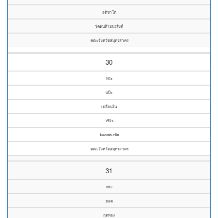
อติชาโต
วัดพันท้ายนรสิงห์
คณะจังหวัดสมุทรสาคร
30
พระ
แป๊ะ
เปลี่ยนใน
วชิโร
วัดเทพธงชัย
คณะจังหวัดสมุทรสาคร
31
พระ
ยอด
กุดทอง