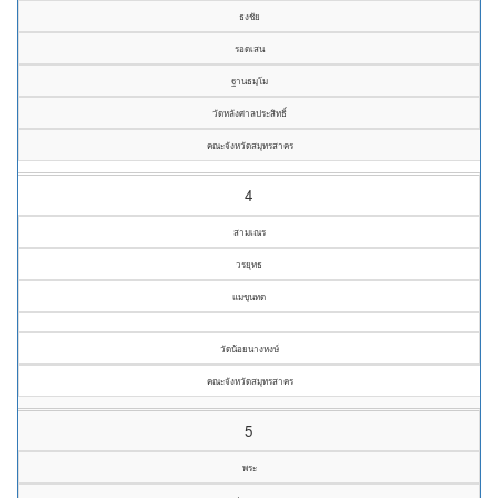
ธงชัย
รอดเสน
ฐานธมฺโม
วัดหลังศาลประสิทธิ์
คณะจังหวัดสมุทรสาคร
4
สามเณร
วรยุทธ
แมขุนทด
วัดน้อยนางหงษ์
คณะจังหวัดสมุทรสาคร
5
พระ