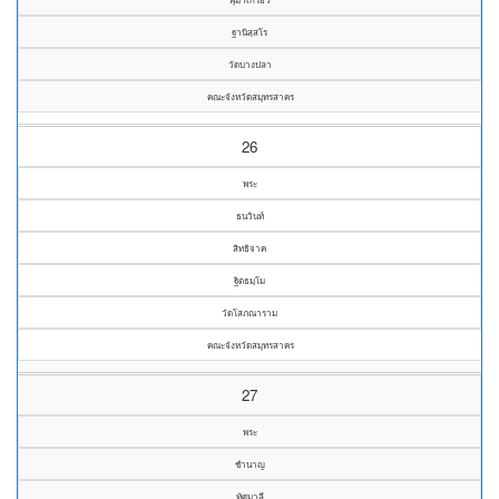
ฐานิสฺสโร
วัดบางปลา
คณะจังหวัดสมุทรสาคร
26
พระ
ธนวินท์
สิทธิจาค
ฐิตธมฺโม
วัดโสภณาราม
คณะจังหวัดสมุทรสาคร
27
พระ
ชำนาญ
ทัศมาลี