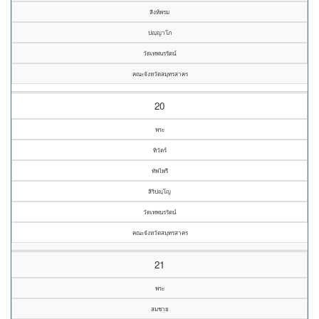
สิงห์พรม
ปญฺญาโภ
วัดเทพนรรัตน์
คณะจังหวัดสมุทรสาคร
20
พระ
ทิวัตร์
ทัพไพรี
สิริปญฺโญ
วัดเทพนรรัตน์
คณะจังหวัดสมุทรสาคร
21
พระ
สมชาย