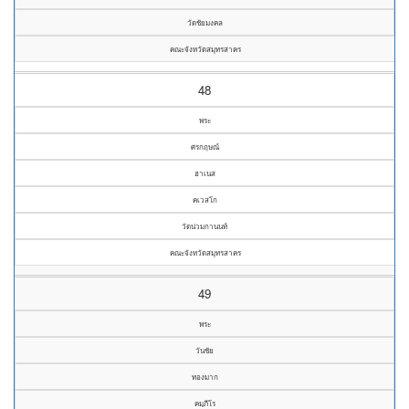
วัดชัยมงคล
คณะจังหวัดสมุทรสาคร
48
พระ
ศรกฤษณ์
ฮาเนส
คเวสโก
วัดน่วมกานนท์
คณะจังหวัดสมุทรสาคร
49
พระ
วันชัย
ทองมาก
คมฺภีโร