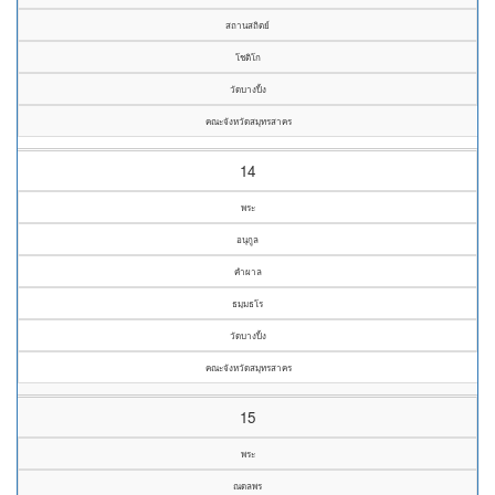
สถานสถิตย์
โชติโก
วัดบางปิ้ง
คณะจังหวัดสมุทรสาคร
14
พระ
อนุกูล
คำผาล
ธมฺมธโร
วัดบางปิ้ง
คณะจังหวัดสมุทรสาคร
15
พระ
ณดลพร