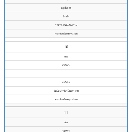
บุญยิ่งยงค์
ธีรวโร
วัดสหกรณ์โฆสิตาราม
คณะจังหวัดสมุทรสาคร
10
พระ
เขมินตะ
-
เขมินฺโต
วัดป้อมวิเชียรโชติการาม
คณะจังหวัดสมุทรสาคร
11
พระ
นนทกร