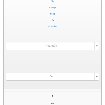
ชื่อ
นามสกุล
ฉายา
วัด
สำนักเรียน
คำนำหน้า
วัด
1
พระ