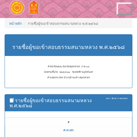
Toggle
navigation
หน้าหลัก
รายชื่อผู้ขอเข้าสอบธรรมสนามหลวง พ.ศ.๒๕๖๘
รายชื่อผู้ขอเข้าสอบธรรมสนามหลวง พ.ศ.๒๕๖๘
สำนักเรียนคณะจังหวัดสมุทรสาคร ภาค ๑๔
นักธรรมชั้นโท - ๒๒๕๙๐๐๑ - วัดหลักสี่ราษฎร์สโมสร
ตำบลยกกระบัตร อำเภอบ้านแพ้ว สมุทรสาคร
รายชื่อผู้ขอเข้าสอบธรรมสนามหลวง
แสดง
1 ถึง 50
จาก
98
ผลลัพธ์
พ.ศ.๒๕๖๘
#
คำนำหน้า