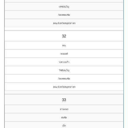
เตชปญฺโญ
วัดเทพธงชัย
คณะจังหวัดสมุทรสาคร
32
พระ
ธนนนท์
วงดวงแก้ว
โชติปญฺโญ
วัดเทพธงชัย
คณะจังหวัดสมุทรสาคร
33
สามเณร
สมชัย
เล็ก