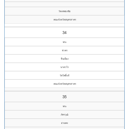
วัดเทพธงชัย
คณะจังหวัดสมุทรสาคร
34
พระ
ชาคร
จีนเมือง
นาควโร
วัดโพธิ์แจ้
คณะจังหวัดสมุทรสาคร
35
พระ
ภัทรวุฒิ
อ่วมคง