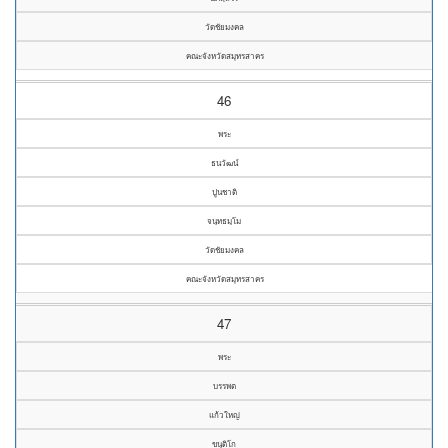
วัดชัยมงคล
คณะจังหวัดสมุทรสาคร
46
พระ
ธนวัฒน์
ปูนชาติ
จนฺทธมฺโม
วัดชัยมงคล
คณะจังหวัดสมุทรสาคร
47
พระ
บรรพต
แก้วใหญ่
ขนฺติโก