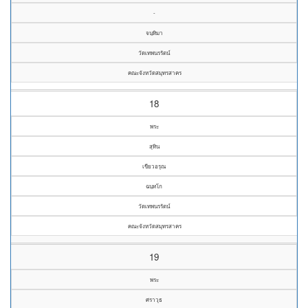
-
จนฺทิมา
วัดเทพนรรัตน์
คณะจังหวัดสมุทรสาคร
18
พระ
สุทิน
เขียวอรุณ
ฉนฺทโก
วัดเทพนรรัตน์
คณะจังหวัดสมุทรสาคร
19
พระ
ศราวุธ