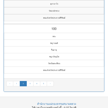
สุภาจาโร
วัดนาผักขวง
คณะจังหวัดประจวบคีรีขันธ์
100
พระ
ชญานนท์
รื่นอายุ
ชญาภินนฺโท
วัดเนินตะเคียน
คณะจังหวัดประจวบคีรีขันธ์
«
1
2
3
4
5
»
สำนักงานแม่กองธรรมสนามหลวง
ใช้เวลาในการสร้างหน้านี้ : 0.27 วินาที