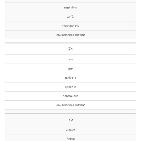
พาหุฬาดิเรก
ปภาโส
วัดสุวรรณาราม
คณะจังหวัดประจวบคีรีขันธ์
74
พระ
เพชร
พิมพ์สว่าง
กุสลจิตฺโต
วัดดอนมะกอก
คณะจังหวัดประจวบคีรีขันธ์
75
สามเณร
กิตติพศ