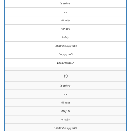
มัธยมศึกษา
ม.๓
เด็กหญิง
ปรายฝน
สิงห์สุข
โรงเรียนวัดบุญญราศรี
วัดบุญญราศรี
คณะจังหวัดชลบุรี
19
มัธยมศึกษา
ม.๓
เด็กหญิง
ศิริญาณี
ทานะติง
โรงเรียนวัดบุญญราศรี