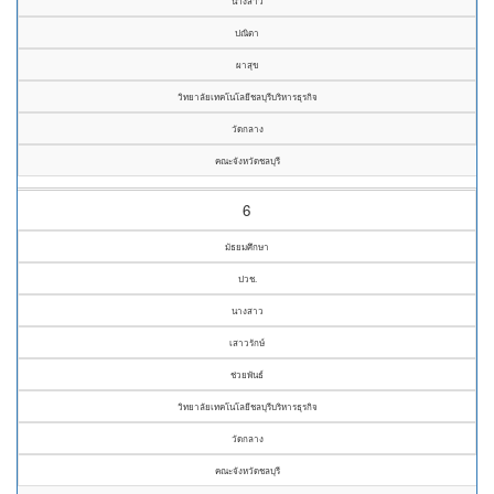
นางสาว
ปณิตา
ผาสุข
วิทยาลัยเทคโนโลยีชลบุรีบริหารธุรกิจ
วัดกลาง
คณะจังหวัดชลบุรี
6
มัธยมศึกษา
ปวช.
นางสาว
เสาวรักษ์
ช่วยพันธ์
วิทยาลัยเทคโนโลยีชลบุรีบริหารธุรกิจ
วัดกลาง
คณะจังหวัดชลบุรี