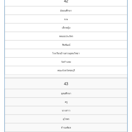
42
มัธยมศึกษา
ม.๒
เด็กหญิง
พลอยประภัทร
พิมพัฒน์
โรงเรียนบ้านสวนอุดมวิทยา
วัดกำแพง
คณะจังหวัดชลบุรี
43
อุดมศึกษา
ครู
นางสาว
อุไรพร
จำนงค์ผล