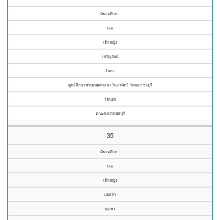
มัธยมศึกษา
ม.๓
เด็กหญิง
เจริญรัตน์
จันทา
ศูนย์ศึกษาพระพุทธศาสนาวันอาทิตย์ วัดนอก ชลบุรี
วัดนอก
คณะจังหวัดชลบุรี
35
มัธยมศึกษา
ม.๓
เด็กหญิง
มนัสสา
บุญพา