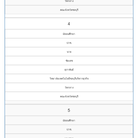
วัดกลาง
คณะจังหวัดชลบุรี
4
มัธยมศึกษา
ปวช.
นาย
ชัยเดช
สุภาพันธ์
วิทยาลัยเทคโนโลยีชลบุรีบริหารธุรกิจ
วัดกลาง
คณะจังหวัดชลบุรี
5
มัธยมศึกษา
ปวช.