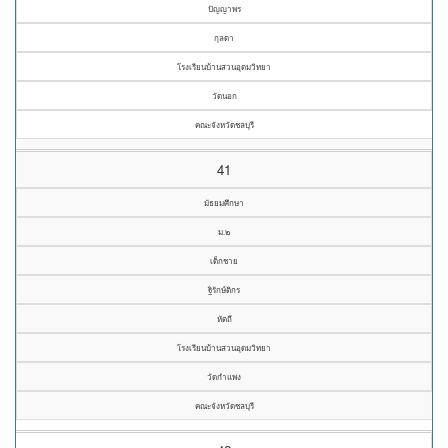
ปัญญาพร
กุลดา
โรงเรียนบ้านสวนอุดมวิทยา
วัดนอก
คณะจังหวัดชลบุรี
41
มัธยมศึกษา
ม.๒
เด็กชาย
ฐิรักษ์ติกร
หัตถี
โรงเรียนบ้านสวนอุดมวิทยา
วัดกำแพง
คณะจังหวัดชลบุรี