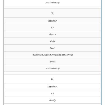
คณะจังหวัดชลบุรี
39
มัธยมศึกษา
ม.๓
เด็กชาย
อภิชัย
วัฒนา
ศูนย์ศึกษาพระพุทธศาสนาวันอาทิตย์ วัดนอก ชลบุรี
วัดนอก
คณะจังหวัดชลบุรี
40
มัธยมศึกษา
ม.๓
เด็กหญิง