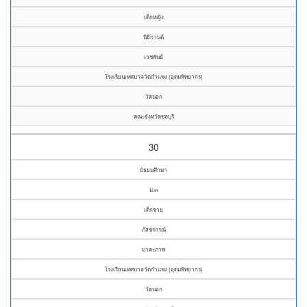
เด็กหญิง
นิธิกานต์
เวชพันธ์
โรงเรียนเทศบาลวัดกำแพง (อุดมพิทยากร)
วัดนอก
คณะจังหวัดชลบุรี
30
มัธยมศึกษา
ม.๓
เด็กชาย
ภัสชรกรณ์
มาตะภาพ
โรงเรียนเทศบาลวัดกำแพง (อุดมพิทยากร)
วัดนอก