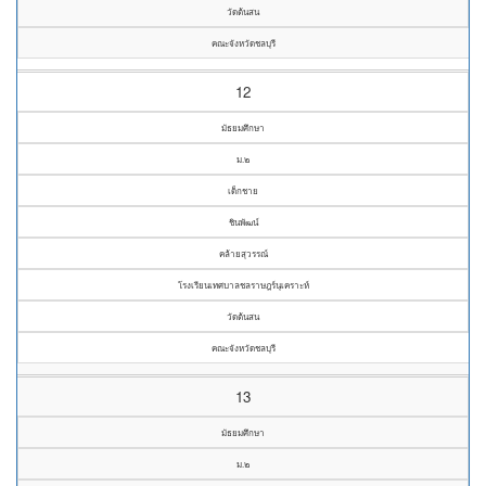
วัดต้นสน
คณะจังหวัดชลบุรี
12
มัธยมศึกษา
ม.๒
เด็กชาย
ชินพัฒน์
คล้ายสุวรรณ์
โรงเรียนเทศบาลชลราษฎร์นุเคราะห์
วัดต้นสน
คณะจังหวัดชลบุรี
13
มัธยมศึกษา
ม.๒