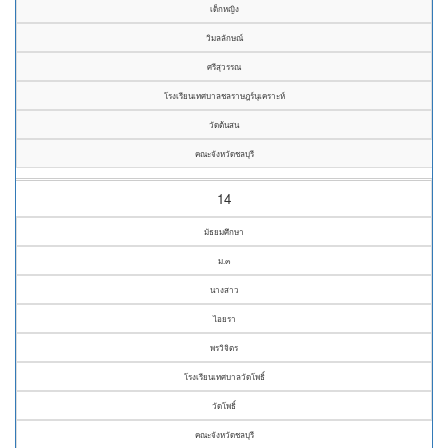
เด็กหญิง
วิมลลักษณ์
ศรีสุวรรณ
โรงเรียนเทศบาลชลราษฎร์นุเคราะห์
วัดต้นสน
คณะจังหวัดชลบุรี
14
มัธยมศึกษา
ม.๓
นางสาว
ไอยรา
พรวิจิตร
โรงเรียนเทศบาลวัดโพธิ์
วัดโพธิ์
คณะจังหวัดชลบุรี