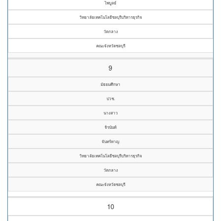
ไพบูลย์
วิทยาลัยเทคโนโลยีชลบุรีบริหารธุรกิจ
วัดกลาง
คณะจังหวัดชลบุรี
9
มัธยมศึกษา
ปวช.
นางสาว
จิรนันท์
จันทร์หาญ
วิทยาลัยเทคโนโลยีชลบุรีบริหารธุรกิจ
วัดกลาง
คณะจังหวัดชลบุรี
10