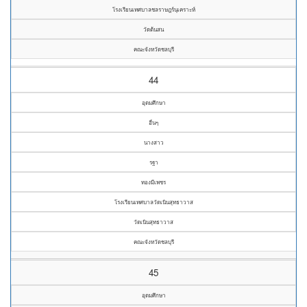
โรงเรียนเทศบาลชลราษฎร์นุเคราะห์
วัดต้นสน
คณะจังหวัดชลบุรี
44
อุดมศึกษา
อื่นๆ
นางสาว
รฐา
ทองมีเพชร
โรงเรียนเทศบาลวัดเนินสุทธาวาส
วัดเนินสุทธาวาส
คณะจังหวัดชลบุรี
45
อุดมศึกษา