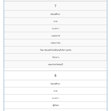
7
มัธยมศึกษา
ปวช.
นางสาว
เบญจมาศ
เตยสุวรรณ
วิทยาลัยเทคโนโลยีชลบุรีบริหารธุรกิจ
วัดกลาง
คณะจังหวัดชลบุรี
8
มัธยมศึกษา
ปวช.
นางสาว
ฐิติรัตน์