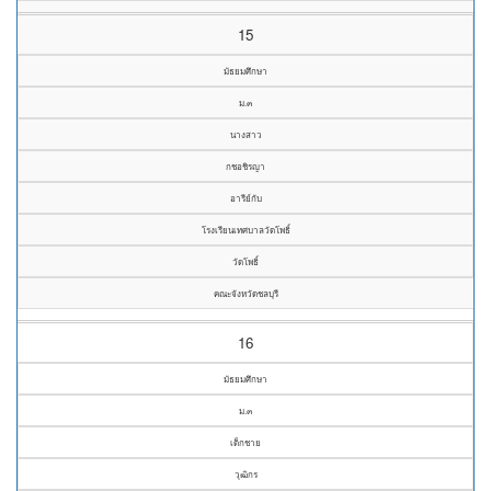
15
มัธยมศึกษา
ม.๓
นางสาว
กชอชิรญา
อารีย์กับ
โรงเรียนเทศบาลวัดโพธิ์
วัดโพธิ์
คณะจังหวัดชลบุรี
16
มัธยมศึกษา
ม.๓
เด็กชาย
วุฒิกร