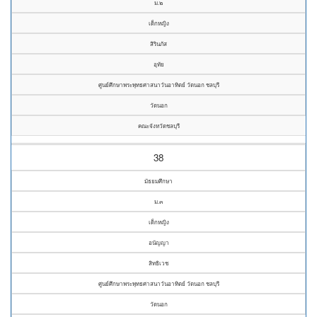
ม.๒
เด็กหญิง
สิรินภัส
อุทัย
ศูนย์ศึกษาพระพุทธศาสนาวันอาทิตย์ วัดนอก ชลบุรี
วัดนอก
คณะจังหวัดชลบุรี
38
มัธยมศึกษา
ม.๓
เด็กหญิง
อนัญญา
สิทธิเวช
ศูนย์ศึกษาพระพุทธศาสนาวันอาทิตย์ วัดนอก ชลบุรี
วัดนอก