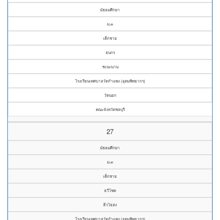
มัธยมศึกษา
ม.๓
เด็กชาย
ธนกร
ชะนะนาน
โรงเรียนเทศบาลวัดกำแพง (อุดมพิทยากร)
วัดนอก
คณะจังหวัดชลบุรี
27
มัธยมศึกษา
ม.๓
เด็กชาย
ธวีโชค
สิ่วไธสง
โรงเรียนเทศบาลวัดกำแพง (อุดมพิทยากร)