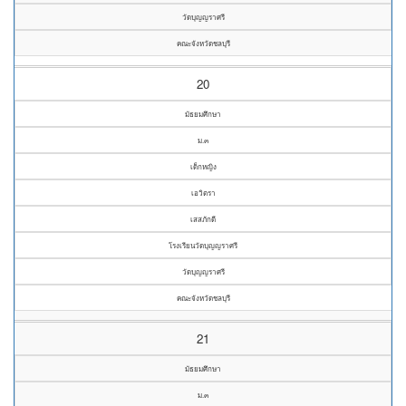
วัดบุญญราศรี
คณะจังหวัดชลบุรี
20
มัธยมศึกษา
ม.๓
เด็กหญิง
เอวิตรา
เสสภักดี
โรงเรียนวัดบุญญราศรี
วัดบุญญราศรี
คณะจังหวัดชลบุรี
21
มัธยมศึกษา
ม.๓