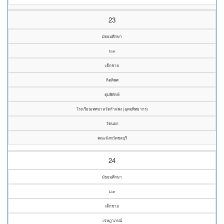
23
มัธยมศึกษา
ม.๓
เด็กชาย
กิตติพศ
ตุมพิทักษ์
โรงเรียนเทศบาลวัดกำแพง (อุดมพิทยากร)
วัดนอก
คณะจังหวัดชลบุรี
24
มัธยมศึกษา
ม.๓
เด็กชาย
เจษฎาภรณ์