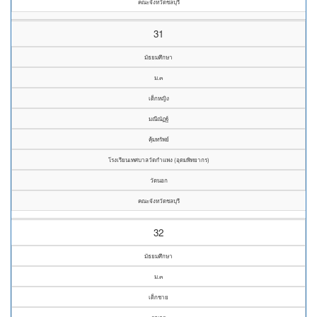
คณะจังหวัดชลบุรี
31
มัธยมศึกษา
ม.๓
เด็กหญิง
มณีณัฏฐ์
คุ้มทรัพย์
โรงเรียนเทศบาลวัดกำแพง (อุดมพิทยากร)
วัดนอก
คณะจังหวัดชลบุรี
32
มัธยมศึกษา
ม.๓
เด็กชาย