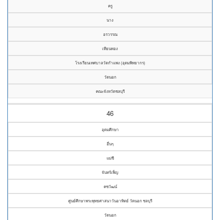
ครู
นาง
อรวรรณ
เทียนทอง
โรงเรียนเทศบาลวัดกำแพง (อุดมพิทยากร)
วัดนอก
คณะจังหวัดชลบุรี
46
อุดมศึกษา
อื่นๆ
แม่ชี
จันทร์เพ็ญ
คชวัฒน์
ศูนย์ศึกษาพระพุทธศาสนาวันอาทิตย์ วัดนอก ชลบุรี
วัดนอก