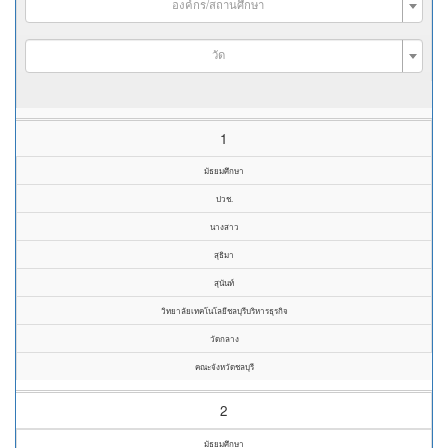
องค์กร/สถานศึกษา
วัด
1
มัธยมศึกษา
ปวช.
นางสาว
สุธิมา
สุนันท์
วิทยาลัยเทคโนโลยีชลบุรีบริหารธุรกิจ
วัดกลาง
คณะจังหวัดชลบุรี
2
มัธยมศึกษา