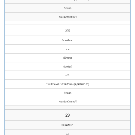
วัดนอก
คณะจังหวัดชลบุรี
28
มัธยมศึกษา
ม.๓
เด็กหญิง
นันทรัตน์
มะใบ
โรงเรียนเทศบาลวัดกำแพง (อุดมพิทยากร)
วัดนอก
คณะจังหวัดชลบุรี
29
มัธยมศึกษา
ม.๓