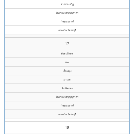
ช่างประเสริฐ
โรงเรียนวัดบุญญราศรี
วัดบุญญราศรี
คณะจังหวัดชลบุรี
17
มัธยมศึกษา
ม.๓
เด็กหญิง
เยาวภา
สิงห์โตทอง
โรงเรียนวัดบุญญราศรี
วัดบุญญราศรี
คณะจังหวัดชลบุรี
18