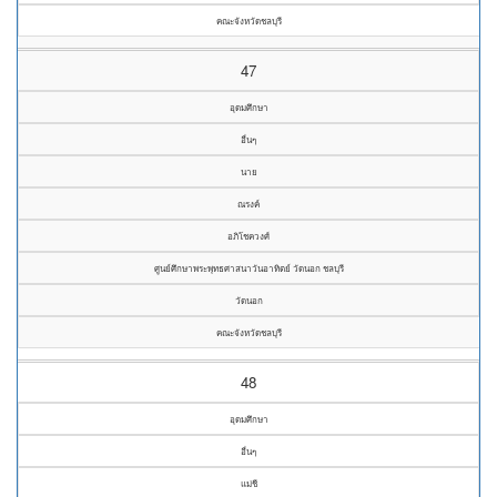
คณะจังหวัดชลบุรี
47
อุดมศึกษา
อื่นๆ
นาย
ณรงค์
อภิโชควงศ์
ศูนย์ศึกษาพระพุทธศาสนาวันอาทิตย์ วัดนอก ชลบุรี
วัดนอก
คณะจังหวัดชลบุรี
48
อุดมศึกษา
อื่นๆ
แม่ชี