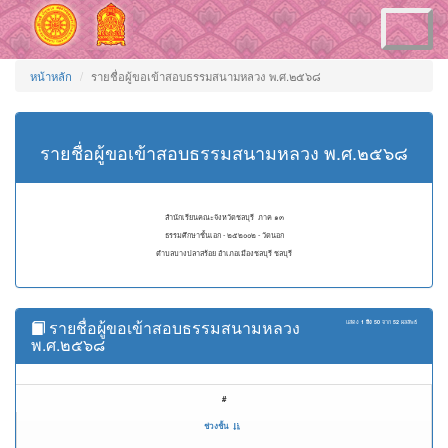
Toggle
navigation
หน้าหลัก
รายชื่อผู้ขอเข้าสอบธรรมสนามหลวง พ.ศ.๒๕๖๘
รายชื่อผู้ขอเข้าสอบธรรมสนามหลวง พ.ศ.๒๕๖๘
สำนักเรียนคณะจังหวัดชลบุรี ภาค ๑๓
ธรรมศึกษาชั้นเอก - ๒๕๒๐๐๒ - วัดนอก
ตำบลบางปลาสร้อย อำเภอเมืองชลบุรี ชลบุรี
รายชื่อผู้ขอเข้าสอบธรรมสนามหลวง
แสดง
1 ถึง 50
จาก
52
ผลลัพธ์
พ.ศ.๒๕๖๘
#
ช่วงชั้น