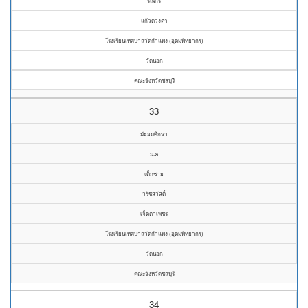
รณกร
แก้วดวงตา
โรงเรียนเทศบาลวัดกำแพง (อุดมพิทยากร)
วัดนอก
คณะจังหวัดชลบุรี
33
มัธยมศึกษา
ม.๓
เด็กชาย
วรัชสวัสดิ์
เจ็ดตาเพชร
โรงเรียนเทศบาลวัดกำแพง (อุดมพิทยากร)
วัดนอก
คณะจังหวัดชลบุรี
34