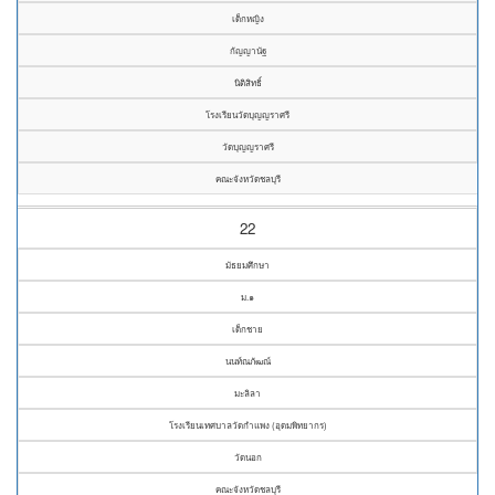
เด็กหญิง
กัญญานัฐ
นิติสิทธิ์
โรงเรียนวัดบุญญราศรี
วัดบุญญราศรี
คณะจังหวัดชลบุรี
22
มัธยมศึกษา
ม.๑
เด็กชาย
นนท์ณภัฒณ์
มะลิลา
โรงเรียนเทศบาลวัดกำแพง (อุดมพิทยากร)
วัดนอก
คณะจังหวัดชลบุรี