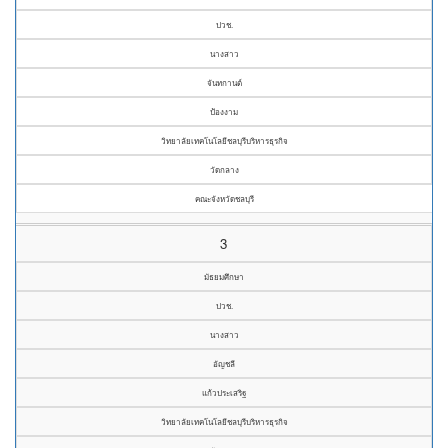
ปวช.
นางสาว
จันทกานต์
ป้องงาม
วิทยาลัยเทคโนโลยีชลบุรีบริหารธุรกิจ
วัดกลาง
คณะจังหวัดชลบุรี
3
มัธยมศึกษา
ปวช.
นางสาว
อัญชลี
แก้วประเสริฐ
วิทยาลัยเทคโนโลยีชลบุรีบริหารธุรกิจ