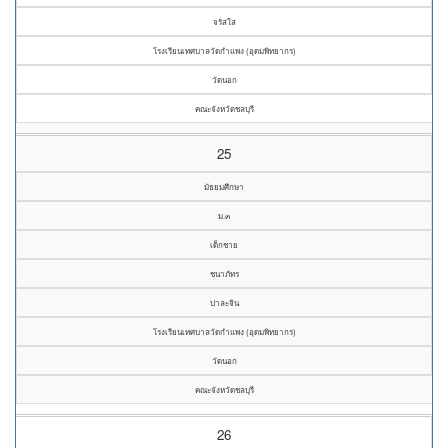
จรัสใส
โรงเรียนเทศบาลวัดกำแพง (อุดมพิทยากร)
วัดนอก
คณะจังหวัดชลบุรี
25
มัธยมศึกษา
ม.๓
เด็กชาย
ชนาภัทร
ปาละจิน
โรงเรียนเทศบาลวัดกำแพง (อุดมพิทยากร)
วัดนอก
คณะจังหวัดชลบุรี
26