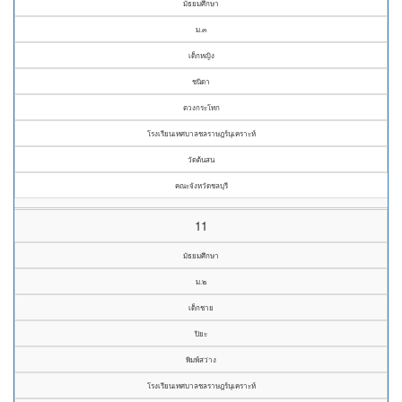
มัธยมศึกษา
ม.๓
เด็กหญิง
ชนิดา
ตวงกระโทก
โรงเรียนเทศบาลชลราษฎร์นุเคราะห์
วัดต้นสน
คณะจังหวัดชลบุรี
11
มัธยมศึกษา
ม.๒
เด็กชาย
ปิยะ
พิมพ์สว่าง
โรงเรียนเทศบาลชลราษฎร์นุเคราะห์