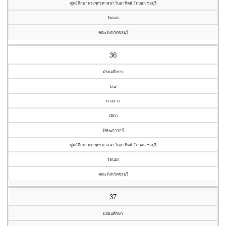
ศูนย์ศึกษาพระพุทธศาสนาวันอาทิตย์ วัดนอก ชลบุรี
วัดนอก
คณะจังหวัดชลบุรี
36
มัธยมศึกษา
ม.๔
นางสาว
รมิดา
อัฑฒการกวี
ศูนย์ศึกษาพระพุทธศาสนาวันอาทิตย์ วัดนอก ชลบุรี
วัดนอก
คณะจังหวัดชลบุรี
37
มัธยมศึกษา