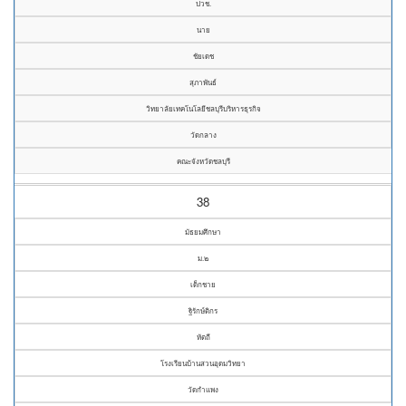
ปวช.
นาย
ชัยเดช
สุภาพันธ์
วิทยาลัยเทคโนโลยีชลบุรีบริหารธุรกิจ
วัดกลาง
คณะจังหวัดชลบุรี
38
มัธยมศึกษา
ม.๒
เด็กชาย
ฐิรักษ์ติกร
หัตถี
โรงเรียนบ้านสวนอุดมวิทยา
วัดกำแพง