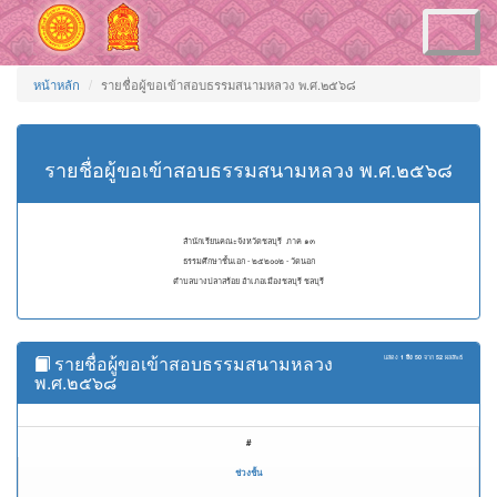
Toggle
navigation
หน้าหลัก
รายชื่อผู้ขอเข้าสอบธรรมสนามหลวง พ.ศ.๒๕๖๘
รายชื่อผู้ขอเข้าสอบธรรมสนามหลวง พ.ศ.๒๕๖๘
สำนักเรียนคณะจังหวัดชลบุรี ภาค ๑๓
ธรรมศึกษาชั้นเอก - ๒๕๒๐๐๒ - วัดนอก
ตำบลบางปลาสร้อย อำเภอเมืองชลบุรี ชลบุรี
รายชื่อผู้ขอเข้าสอบธรรมสนามหลวง
แสดง
1 ถึง 50
จาก
52
ผลลัพธ์
พ.ศ.๒๕๖๘
#
ช่วงชั้น