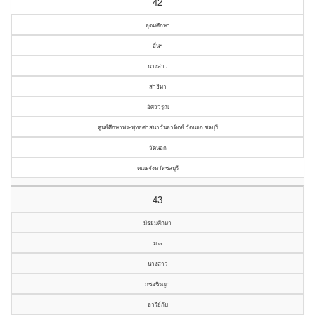
42
อุดมศึกษา
อื่นๆ
นางสาว
สาธิมา
อัศววรุณ
ศูนย์ศึกษาพระพุทธศาสนาวันอาทิตย์ วัดนอก ชลบุรี
วัดนอก
คณะจังหวัดชลบุรี
43
มัธยมศึกษา
ม.๓
นางสาว
กชอชิรญา
อารีย์กับ