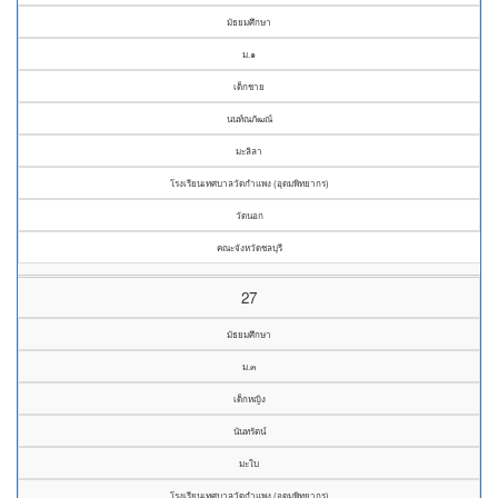
มัธยมศึกษา
ม.๑
เด็กชาย
นนท์ณภัฒณ์
มะลิลา
โรงเรียนเทศบาลวัดกำแพง (อุดมพิทยากร)
วัดนอก
คณะจังหวัดชลบุรี
27
มัธยมศึกษา
ม.๓
เด็กหญิง
นันทรัตน์
มะใบ
โรงเรียนเทศบาลวัดกำแพง (อุดมพิทยากร)