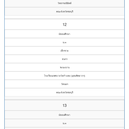
วัดธรรมนิมิตต์
คณะจังหวัดชลบุรี
12
มัธยมศึกษา
ม.๓
เด็กชาย
ธนกร
ชะนะนาน
โรงเรียนเทศบาลวัดกำแพง (อุดมพิทยากร)
วัดนอก
คณะจังหวัดชลบุรี
13
มัธยมศึกษา
ม.๓