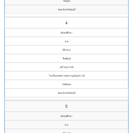
วัดนอก
คณะจังหวัดชลบุรี
4
มัธยมศึกษา
ม.๒
เด็กชาย
ชินพัฒน์
คล้ายสุวรรณ์
โรงเรียนเทศบาลชลราษฎร์นุเคราะห์
วัดต้นสน
คณะจังหวัดชลบุรี
5
มัธยมศึกษา
ม.๓