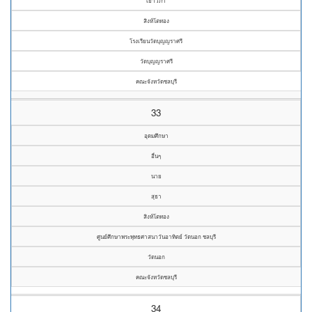
เยาวภา
สิงห์โตทอง
โรงเรียนวัดบุญญราศรี
วัดบุญญราศรี
คณะจังหวัดชลบุรี
33
อุดมศึกษา
อื่นๆ
นาย
สุธา
สิงห์โตทอง
ศูนย์ศึกษาพระพุทธศาสนาวันอาทิตย์ วัดนอก ชลบุรี
วัดนอก
คณะจังหวัดชลบุรี
34