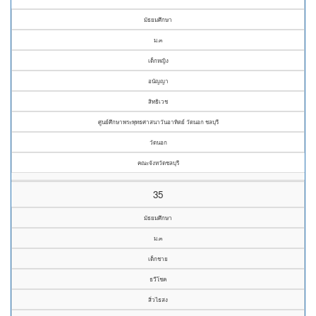
มัธยมศึกษา
ม.๓
เด็กหญิง
อนัญญา
สิทธิเวช
ศูนย์ศึกษาพระพุทธศาสนาวันอาทิตย์ วัดนอก ชลบุรี
วัดนอก
คณะจังหวัดชลบุรี
35
มัธยมศึกษา
ม.๓
เด็กชาย
ธวีโชค
สิ่วไธสง