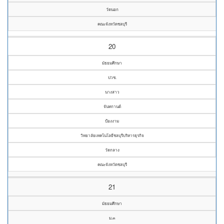
วัดนอก
คณะจังหวัดชลบุรี
20
มัธยมศึกษา
ปวช.
นางสาว
จันทกานต์
ป้องงาม
วิทยาลัยเทคโนโลยีชลบุรีบริหารธุรกิจ
วัดกลาง
คณะจังหวัดชลบุรี
21
มัธยมศึกษา
ม.๓