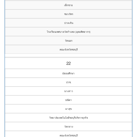
เด็กชาย
ชนาภัทร
ปาละจิน
โรงเรียนเทศบาลวัดกำแพง (อุดมพิทยากร)
วัดนอก
คณะจังหวัดชลบุรี
22
มัธยมศึกษา
ปวช.
นางสาว
ปณิตา
ผาสุข
วิทยาลัยเทคโนโลยีชลบุรีบริหารธุรกิจ
วัดกลาง
คณะจังหวัดชลบุรี