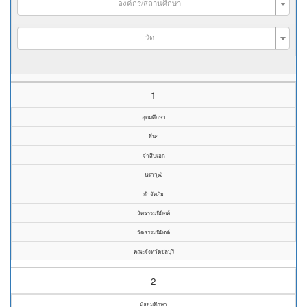
องค์กร/สถานศึกษา
วัด
1
อุดมศึกษา
อื่นๆ
จ่าสิบเอก
นราวุฒิ
กำจัดภัย
วัดธรรมนิมิตต์
วัดธรรมนิมิตต์
คณะจังหวัดชลบุรี
2
มัธยมศึกษา