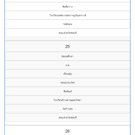
พิมพ์สว่าง
โรงเรียนเทศบาลชลราษฎร์นุเคราะห์
วัดต้นสน
คณะจังหวัดชลบุรี
25
มัธยมศึกษา
ม.๒
เด็กหญิง
พลอยประภัทร
พิมพัฒน์
โรงเรียนบ้านสวนอุดมวิทยา
วัดกำแพง
คณะจังหวัดชลบุรี
26