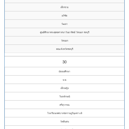
เด็กชาย
อภิชัย
วัฒนา
ศูนย์ศึกษาพระพุทธศาสนาวันอาทิตย์ วัดนอก ชลบุรี
วัดนอก
คณะจังหวัดชลบุรี
30
มัธยมศึกษา
ม.๒
เด็กหญิง
วิมลลักษณ์
ศรีสุวรรณ
โรงเรียนเทศบาลชลราษฎร์นุเคราะห์
วัดต้นสน