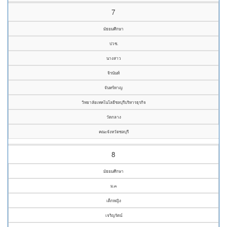
7
มัธยมศึกษา
ปวช.
นางสาว
จิรนันท์
จันทร์หาญ
วิทยาลัยเทคโนโลยีชลบุรีบริหารธุรกิจ
วัดกลาง
คณะจังหวัดชลบุรี
8
มัธยมศึกษา
ม.๓
เด็กหญิง
เจริญรัตน์