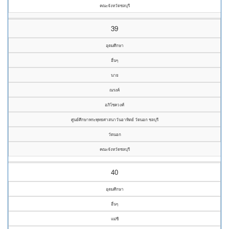
คณะจังหวัดชลบุรี
39
อุดมศึกษา
อื่นๆ
นาย
ณรงค์
อภิโชควงศ์
ศูนย์ศึกษาพระพุทธศาสนาวันอาทิตย์ วัดนอก ชลบุรี
วัดนอก
คณะจังหวัดชลบุรี
40
อุดมศึกษา
อื่นๆ
แม่ชี