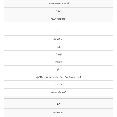
โรงเรียนเทศบาลวัดโพธิ์
วัดโพธิ์
คณะจังหวัดชลบุรี
44
มัธยมศึกษา
ม.๒
เด็กหญิง
สิรินภัส
อุทัย
ศูนย์ศึกษาพระพุทธศาสนาวันอาทิตย์ วัดนอก ชลบุรี
วัดนอก
คณะจังหวัดชลบุรี
45
มัธยมศึกษา