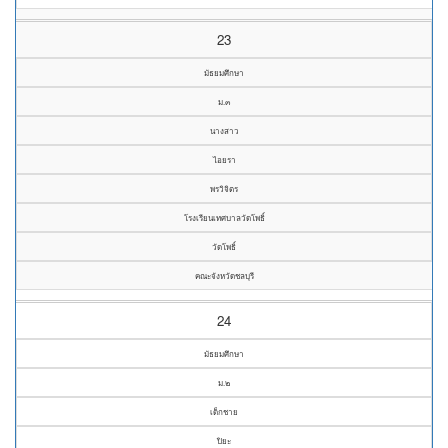
23
มัธยมศึกษา
ม.๓
นางสาว
ไอยรา
พรวิจิตร
โรงเรียนเทศบาลวัดโพธิ์
วัดโพธิ์
คณะจังหวัดชลบุรี
24
มัธยมศึกษา
ม.๒
เด็กชาย
ปิยะ