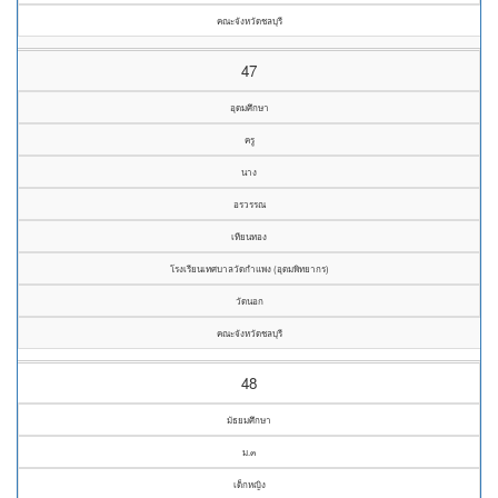
คณะจังหวัดชลบุรี
47
อุดมศึกษา
ครู
นาง
อรวรรณ
เทียนทอง
โรงเรียนเทศบาลวัดกำแพง (อุดมพิทยากร)
วัดนอก
คณะจังหวัดชลบุรี
48
มัธยมศึกษา
ม.๓
เด็กหญิง