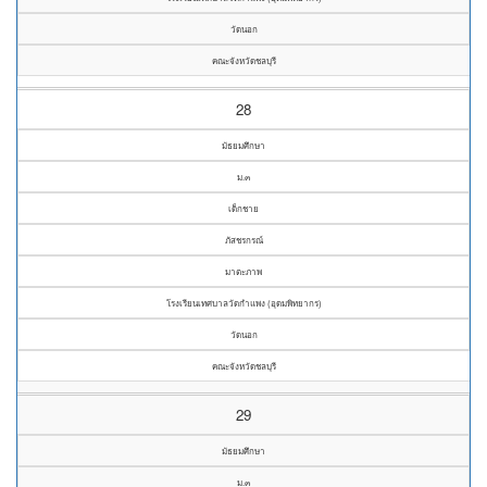
วัดนอก
คณะจังหวัดชลบุรี
28
มัธยมศึกษา
ม.๓
เด็กชาย
ภัสชรกรณ์
มาตะภาพ
โรงเรียนเทศบาลวัดกำแพง (อุดมพิทยากร)
วัดนอก
คณะจังหวัดชลบุรี
29
มัธยมศึกษา
ม.๓