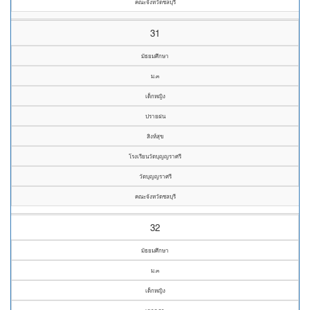
คณะจังหวัดชลบุรี
31
มัธยมศึกษา
ม.๓
เด็กหญิง
ปรายฝน
สิงห์สุข
โรงเรียนวัดบุญญราศรี
วัดบุญญราศรี
คณะจังหวัดชลบุรี
32
มัธยมศึกษา
ม.๓
เด็กหญิง