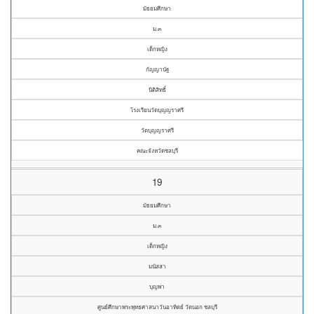
มัธยมศึกษา
ม.๓
เด็กหญิง
กัญญานัฐ
นิติสิทธิ์
โรงเรียนวัดบุญญราศรี
วัดบุญญราศรี
คณะจังหวัดชลบุรี
19
มัธยมศึกษา
ม.๓
เด็กหญิง
มนัสสา
บุญพา
ศูนย์ศึกษาพระพุทธศาสนาวันอาทิตย์ วัดนอก ชลบุรี