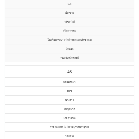
ม.๓
เด็กชาย
วรัชสวัสดิ์
เจ็ดตาเพชร
โรงเรียนเทศบาลวัดกำแพง (อุดมพิทยากร)
วัดนอก
คณะจังหวัดชลบุรี
46
มัธยมศึกษา
ปวช.
นางสาว
เบญจมาศ
เตยสุวรรณ
วิทยาลัยเทคโนโลยีชลบุรีบริหารธุรกิจ
วัดกลาง