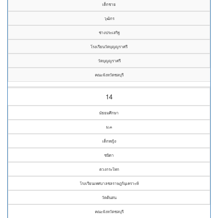
เด็กชาย
วุฒิกร
ช่างประเสริฐ
โรงเรียนวัดบุญญราศรี
วัดบุญญราศรี
คณะจังหวัดชลบุรี
14
มัธยมศึกษา
ม.๓
เด็กหญิง
ชนิดา
ตวงกระโทก
โรงเรียนเทศบาลชลราษฎร์นุเคราะห์
วัดต้นสน
คณะจังหวัดชลบุรี