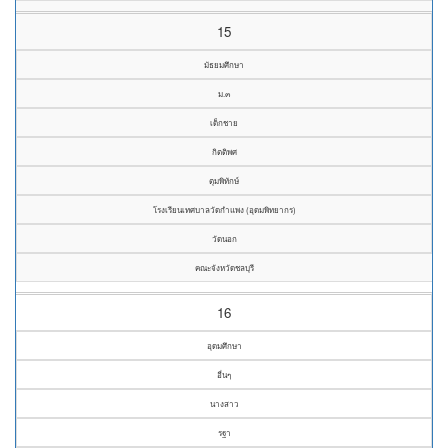
15
มัธยมศึกษา
ม.๓
เด็กชาย
กิตติพศ
ตุมพิทักษ์
โรงเรียนเทศบาลวัดกำแพง (อุดมพิทยากร)
วัดนอก
คณะจังหวัดชลบุรี
16
อุดมศึกษา
อื่นๆ
นางสาว
รฐา