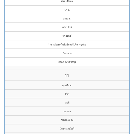
มัธยมศึกษา
ปวช.
นางสาว
เสาวรักษ์
ช่วยพันธ์
วิทยาลัยเทคโนโลยีชลบุรีบริหารธุรกิจ
วัดกลาง
คณะจังหวัดชลบุรี
11
อุดมศึกษา
อื่นๆ
แม่ชี
นบนภา
ช่องมะเฟือง
วัดธรรมนิมิตต์