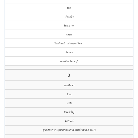
ม.๓
เด็กหญิง
ปัญญาพร
กุลดา
โรงเรียนบ้านสวนอุดมวิทยา
วัดนอก
คณะจังหวัดชลบุรี
3
อุดมศึกษา
อื่นๆ
แม่ชี
จันทร์เพ็ญ
คชวัฒน์
ศูนย์ศึกษาพระพุทธศาสนาวันอาทิตย์ วัดนอก ชลบุรี