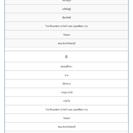
เด็กหญิง
มณีณัฏฐ์
คุ้มทรัพย์
โรงเรียนเทศบาลวัดกำแพง (อุดมพิทยากร)
วัดนอก
คณะจังหวัดชลบุรี
6
มัธยมศึกษา
ม.๓
เด็กชาย
เจษฎาภรณ์
จรัสใส
โรงเรียนเทศบาลวัดกำแพง (อุดมพิทยากร)
วัดนอก
คณะจังหวัดชลบุรี