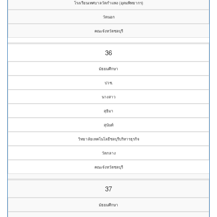
โรงเรียนเทศบาลวัดกำแพง (อุดมพิทยากร)
วัดนอก
คณะจังหวัดชลบุรี
36
มัธยมศึกษา
ปวช.
นางสาว
สุธิมา
สุนันท์
วิทยาลัยเทคโนโลยีชลบุรีบริหารธุรกิจ
วัดกลาง
คณะจังหวัดชลบุรี
37
มัธยมศึกษา