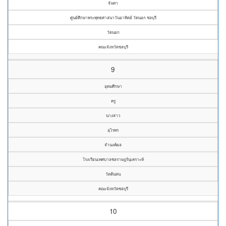
จันทา
ศูนย์ศึกษาพระพุทธศาสนาวันอาทิตย์ วัดนอก ชลบุรี
วัดนอก
คณะจังหวัดชลบุรี
9
อุดมศึกษา
ครู
นางสาว
อุไรพร
จำนงค์ผล
โรงเรียนเทศบาลชลราษฎร์นุเคราะห์
วัดต้นสน
คณะจังหวัดชลบุรี
10