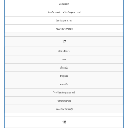
ทองมีเพชร
โรงเรียนเทศบาลวัดเนินสุทธาวาส
วัดเนินสุทธาวาส
คณะจังหวัดชลบุรี
17
มัธยมศึกษา
ม.๓
เด็กหญิง
ศิริญาณี
ทานะติง
โรงเรียนวัดบุญญราศรี
วัดบุญญราศรี
คณะจังหวัดชลบุรี
18