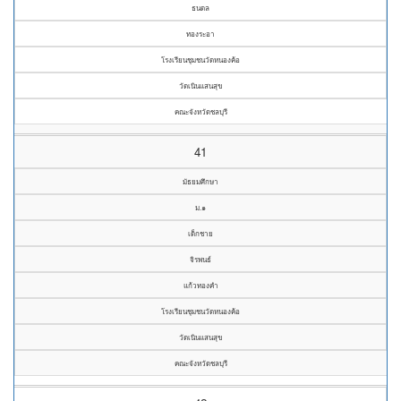
ธนดล
ทองระอา
โรงเรียนชุมชนวัดหนองค้อ
วัดเนินแสนสุข
คณะจังหวัดชลบุรี
41
มัธยมศึกษา
ม.๑
เด็กชาย
จิรพนธ์
แก้วทองคำ
โรงเรียนชุมชนวัดหนองค้อ
วัดเนินแสนสุข
คณะจังหวัดชลบุรี