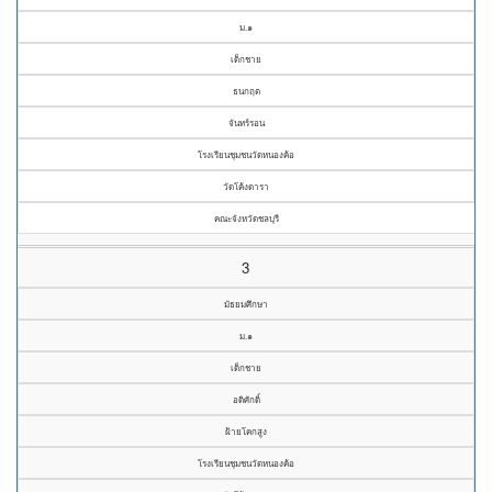
ม.๑
เด็กชาย
ธนกฤต
จันทร์รอน
โรงเรียนชุมชนวัดหนองค้อ
วัดโค้งดารา
คณะจังหวัดชลบุรี
3
มัธยมศึกษา
ม.๑
เด็กชาย
อดิศักดิ์
ฝ้ายโคกสูง
โรงเรียนชุมชนวัดหนองค้อ