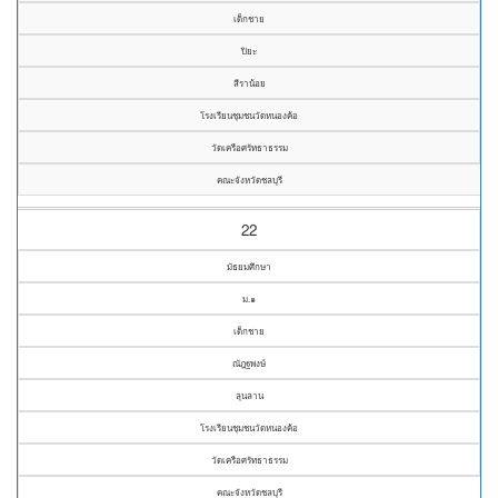
เด็กชาย
ปิยะ
สีราน้อย
โรงเรียนชุมชนวัดหนองค้อ
วัดเครือศรัทธาธรรม
คณะจังหวัดชลบุรี
22
มัธยมศึกษา
ม.๑
เด็กชาย
ณัฎฐพงษ์
ลุนลาน
โรงเรียนชุมชนวัดหนองค้อ
วัดเครือศรัทธาธรรม
คณะจังหวัดชลบุรี