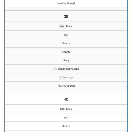
คณะจังหวัดชลบุรี
39
มัธยมศึกษา
ม.๑
เด็กชาย
กิตติภณ
พึ่งอยู่
โรงเรียนชุมชนวัดหนองค้อ
วัดเนินแสนสุข
คณะจังหวัดชลบุรี
40
มัธยมศึกษา
ม.๑
เด็กชาย