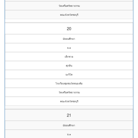
วัดเครือศรัทธาธรรม
คณะจังหวัดชลบุรี
20
มัธยมศึกษา
ม.๑
เด็กชาย
ศุภสิน
มะริโค
โรงเรียนชุมชนวัดหนองค้อ
วัดเครือศรัทธาธรรม
คณะจังหวัดชลบุรี
21
มัธยมศึกษา
ม.๑