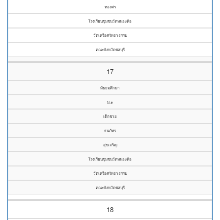
ทองศร
โรงเรียนชุมชนวัดหนองค้อ
วัดเครือศรัทธาธรรม
คณะจังหวัดชลบุรี
17
มัธยมศึกษา
ม.๑
เด็กชาย
ธนภัทร
สุขเจริญ
โรงเรียนชุมชนวัดหนองค้อ
วัดเครือศรัทธาธรรม
คณะจังหวัดชลบุรี
18