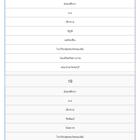
มัธยมศึกษา
ม.๑
เด็กชาย
รัฐภูมิ
แคสันเทียะ
โรงเรียนชุมชนวัดหนองค้อ
วัดเครือศรัทธาธรรม
คณะจังหวัดชลบุรี
19
มัธยมศึกษา
ม.๑
เด็กชาย
ชินพัฒน์
จันทเวช
โรงเรียนชุมชนวัดหนองค้อ