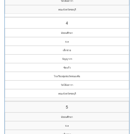
วัดโค้งดารา
คณะจังหวัดชลบุรี
4
มัธยมศึกษา
ม.๑
เด็กชาย
ปัญญากร
ชัยแก้ว
โรงเรียนชุมชนวัดหนองค้อ
วัดโค้งดารา
คณะจังหวัดชลบุรี
5
มัธยมศึกษา
ม.๑