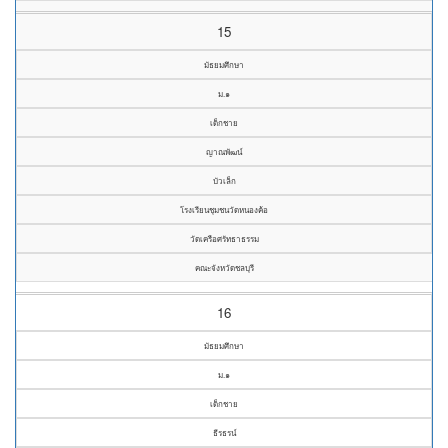
15
มัธยมศึกษา
ม.๑
เด็กชาย
ญาณพัฒน์
บัวเล็ก
โรงเรียนชุมชนวัดหนองค้อ
วัดเครือศรัทธาธรรม
คณะจังหวัดชลบุรี
16
มัธยมศึกษา
ม.๑
เด็กชาย
ธีรธรน์