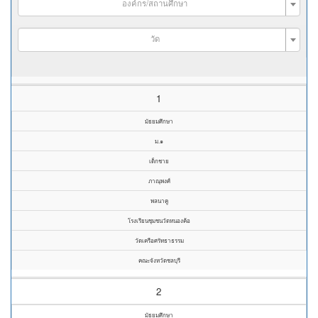
องค์กร/สถานศึกษา
วัด
1
มัธยมศึกษา
ม.๑
เด็กชาย
ภาณุพงศ์
พลนาคู
โรงเรียนชุมชนวัดหนองค้อ
วัดเครือศรัทธาธรรม
คณะจังหวัดชลบุรี
2
มัธยมศึกษา