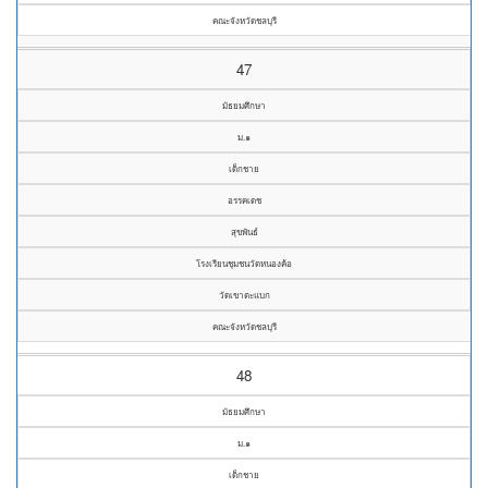
คณะจังหวัดชลบุรี
47
มัธยมศึกษา
ม.๑
เด็กชาย
อรรคเดช
สุขพันธ์
โรงเรียนชุมชนวัดหนองค้อ
วัดเขาตะแบก
คณะจังหวัดชลบุรี
48
มัธยมศึกษา
ม.๑
เด็กชาย