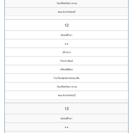
วัดเครือศรัทธาธรรม
คณะจังหวัดชลบุรี
12
มัธยมศึกษา
ม.๑
เด็กชาย
กิจธนาพัฒน์
ศรีพงษ์พิจิตร
โรงเรียนชุมชนวัดหนองค้อ
วัดเครือศรัทธาธรรม
คณะจังหวัดชลบุรี
13
มัธยมศึกษา
ม.๑