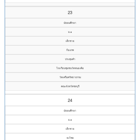
23
มัธยมศึกษา
ม.๑
เด็กชาย
ก้องภพ
ประทุมคำ
โรงเรียนชุมชนวัดหนองค้อ
วัดเครือศรัทธาธรรม
คณะจังหวัดชลบุรี
24
มัธยมศึกษา
ม.๑
เด็กชาย
ธงไชย