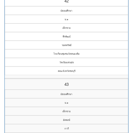
42
มัธยมศึกษา
ม.๑
เด็กชาย
พีรพัฒน์
รอดทรัพย์
โรงเรียนชุมชนวัดหนองค้อ
วัดเนินแสนสุข
คณะจังหวัดชลบุรี
43
มัธยมศึกษา
ม.๑
เด็กชาย
อัตพงษ์
กากี