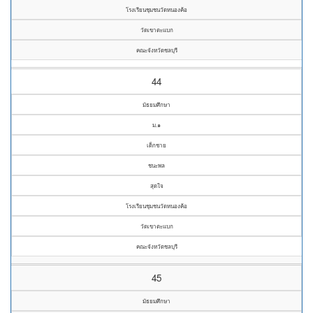
โรงเรียนชุมชนวัดหนองค้อ
วัดเขาตะแบก
คณะจังหวัดชลบุรี
44
มัธยมศึกษา
ม.๑
เด็กชาย
ชนะพล
สุดใจ
โรงเรียนชุมชนวัดหนองค้อ
วัดเขาตะแบก
คณะจังหวัดชลบุรี
45
มัธยมศึกษา