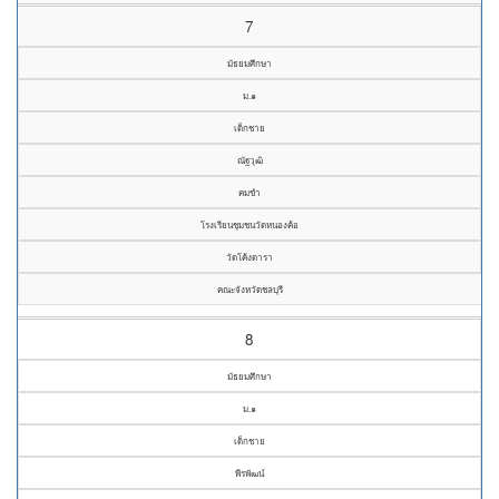
7
มัธยมศึกษา
ม.๑
เด็กชาย
ณัฐวุฒิ
คมขำ
โรงเรียนชุมชนวัดหนองค้อ
วัดโค้งดารา
คณะจังหวัดชลบุรี
8
มัธยมศึกษา
ม.๑
เด็กชาย
พีรพัฒน์