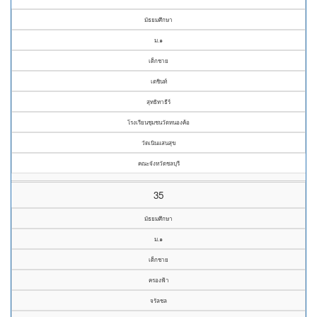
มัธยมศึกษา
ม.๑
เด็กชาย
เตชินท์
สุทธิทาธีร์
โรงเรียนชุมชนวัดหนองค้อ
วัดเนินแสนสุข
คณะจังหวัดชลบุรี
35
มัธยมศึกษา
ม.๑
เด็กชาย
ครองฟ้า
จรัลชล