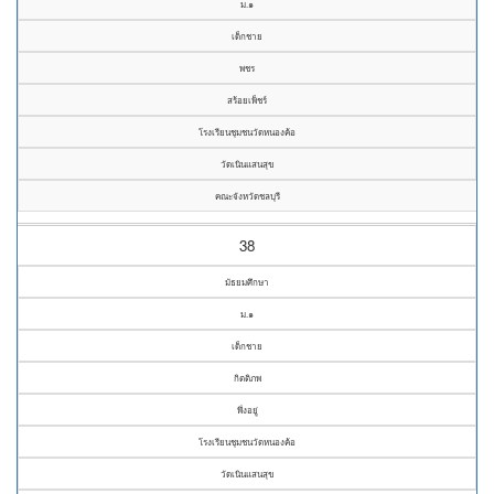
ม.๑
เด็กชาย
พชร
สร้อยเพ็ชร์
โรงเรียนชุมชนวัดหนองค้อ
วัดเนินแสนสุข
คณะจังหวัดชลบุรี
38
มัธยมศึกษา
ม.๑
เด็กชาย
กิตติภพ
พึ่งอยู่
โรงเรียนชุมชนวัดหนองค้อ
วัดเนินแสนสุข