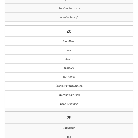
วัดเครือศรัทธาธรรม
คณะจังหวัดชลบุรี
28
มัธยมศึกษา
ม.๑
เด็กชาย
นนทวัฒน์
หมายกลาง
โรงเรียนชุมชนวัดหนองค้อ
วัดเครือศรัทธาธรรม
คณะจังหวัดชลบุรี
29
มัธยมศึกษา
ม.๑