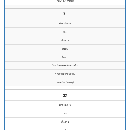
คณะจังหวัดชลบุรี
31
มัธยมศึกษา
ม.๑
เด็กชาย
รัฐพงษ์
ถิ่นการ์
โรงเรียนชุมชนวัดหนองค้อ
วัดเครือศรัทธาธรรม
คณะจังหวัดชลบุรี
32
มัธยมศึกษา
ม.๑
เด็กชาย