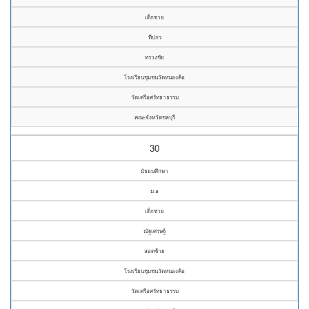
เด็กชาย
ทีปกร
ทรวงชัย
โรงเรียนชุมชนวัดหนองค้อ
วัดเครือศรัทธาธรรม
คณะจังหวัดชลบุรี
30
มัธยมศึกษา
ม.๑
เด็กชาย
ณัฐเศรษฐ์
สอดซ้าย
โรงเรียนชุมชนวัดหนองค้อ
วัดเครือศรัทธาธรรม