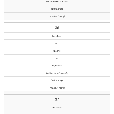
โรงเรียนชุมชนวัดหนองค้อ
วัดเนินแสนสุข
คณะจังหวัดชลบุรี
36
มัธยมศึกษา
ม.๑
เด็กชาย
เมธา
บุญประคอง
โรงเรียนชุมชนวัดหนองค้อ
วัดเนินแสนสุข
คณะจังหวัดชลบุรี
37
มัธยมศึกษา