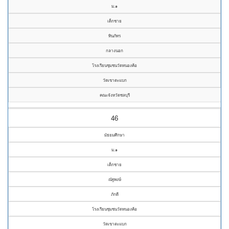
ม.๑
เด็กชาย
ทินภัทร
กลางนอก
โรงเรียนชุมชนวัดหนองค้อ
วัดเขาตะแบก
คณะจังหวัดชลบุรี
46
มัธยมศึกษา
ม.๑
เด็กชาย
ณัฐพงษ์
ภักดี
โรงเรียนชุมชนวัดหนองค้อ
วัดเขาตะแบก