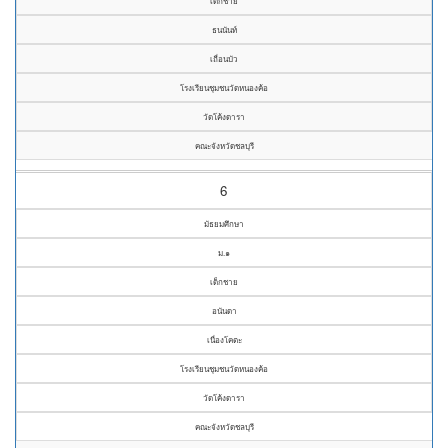
เด็กชาย
ธนนันท์
เถื่อนบัว
โรงเรียนชุมชนวัดหนองค้อ
วัดโค้งดารา
คณะจังหวัดชลบุรี
6
มัธยมศึกษา
ม.๑
เด็กชาย
อนันดา
เนื่องโคตะ
โรงเรียนชุมชนวัดหนองค้อ
วัดโค้งดารา
คณะจังหวัดชลบุรี