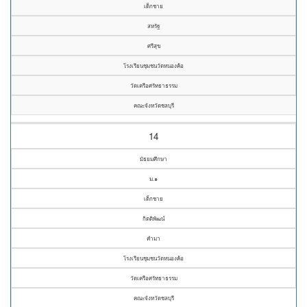
เด็กชาย
สหรัฐ
ศรีสุข
โรงเรียนชุมชนวัดหนองค้อ
วัดเครือศรัทธาธรรม
คณะจังหวัดชลบุรี
14
มัธยมศึกษา
ม.๑
เด็กชาย
กิตติพัฒน์
คำมา
โรงเรียนชุมชนวัดหนองค้อ
วัดเครือศรัทธาธรรม
คณะจังหวัดชลบุรี