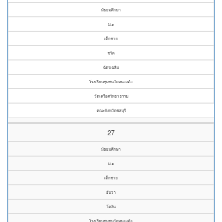
มัธยมศึกษา
ม.๑
เด็กชาย
ชรัต
ฉัตรเฉลิม
โรงเรียนชุมชนวัดหนองค้อ
วัดเครือศรัทธาธรรม
คณะจังหวัดชลบุรี
27
มัธยมศึกษา
ม.๑
เด็กชาย
ธันวา
โคงัน
โรงเรียนชุมชนวัดหนองค้อ