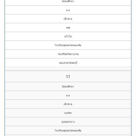
มัธยมศึกษา
ม.๑
เด็กชาย
รชต
แก้วใส
โรงเรียนชุมชนวัดหนองค้อ
วัดเครือศรัทธาธรรม
คณะจังหวัดชลบุรี
11
มัธยมศึกษา
ม.๑
เด็กชาย
ธนภัทร
มุ่งฝอยกลาง
โรงเรียนชุมชนวัดหนองค้อ