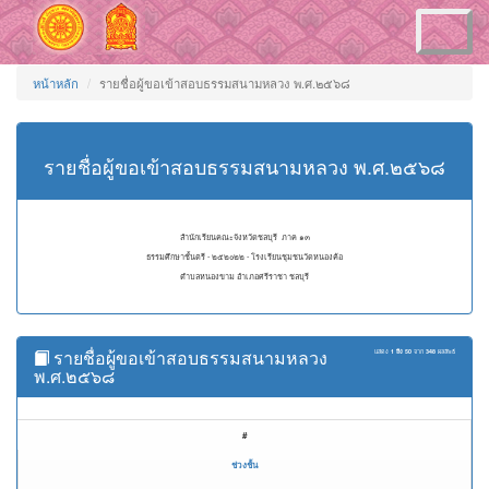
Toggle
navigation
หน้าหลัก
รายชื่อผู้ขอเข้าสอบธรรมสนามหลวง พ.ศ.๒๕๖๘
รายชื่อผู้ขอเข้าสอบธรรมสนามหลวง พ.ศ.๒๕๖๘
สำนักเรียนคณะจังหวัดชลบุรี ภาค ๑๓
ธรรมศึกษาชั้นตรี - ๒๕๒๐๒๒ - โรงเรียนชุมชนวัดหนองค้อ
ตำบลหนองขาม อำเภอศรีราชา ชลบุรี
รายชื่อผู้ขอเข้าสอบธรรมสนามหลวง
แสดง
1 ถึง 50
จาก
348
ผลลัพธ์
พ.ศ.๒๕๖๘
#
ช่วงชั้น