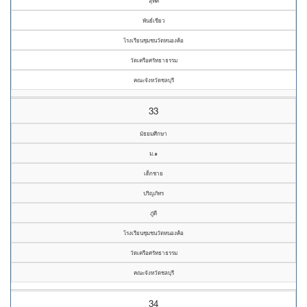
สุทัศ
พันธ์เขียว
โรงเรียนชุมชนวัดหนองค้อ
วัดเครือศรัทธาธรรม
คณะจังหวัดชลบุรี
33
มัธยมศึกษา
ม.๑
เด็กชาย
ปริญภัทร
ภู่ดี
โรงเรียนชุมชนวัดหนองค้อ
วัดเครือศรัทธาธรรม
คณะจังหวัดชลบุรี
34