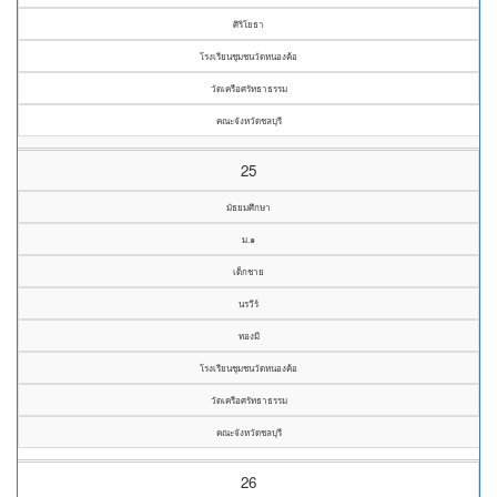
ศิริโยธา
โรงเรียนชุมชนวัดหนองค้อ
วัดเครือศรัทธาธรรม
คณะจังหวัดชลบุรี
25
มัธยมศึกษา
ม.๑
เด็กชาย
นรวีร์
ทองมี
โรงเรียนชุมชนวัดหนองค้อ
วัดเครือศรัทธาธรรม
คณะจังหวัดชลบุรี
26