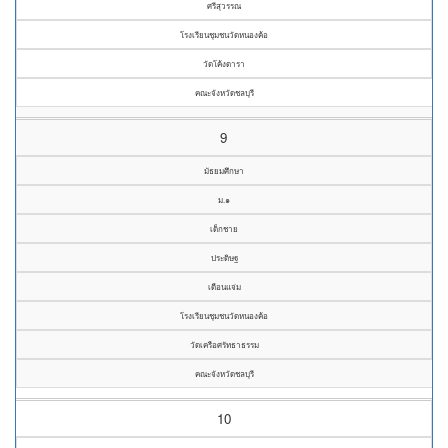
ศรีสุวรรณ
โรงเรียนชุมชนวัดหนองค้อ
วัดโค้งดารา
คณะจังหวัดชลบุรี
9
มัธยมศึกษา
ม.๑
เด็กชาย
ประดิษฐ
เดือนแจ่ม
โรงเรียนชุมชนวัดหนองค้อ
วัดเครือศรัทธาธรรม
คณะจังหวัดชลบุรี
10