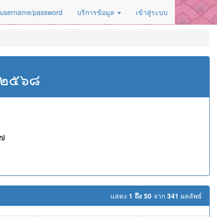
 username/password
บริการข้อมูล
เข้าสู่ระบบ
ศ.๒๕๖๘
 ๗
แสดง
1 ถึง 50
จาก
341
ผลลัพธ์