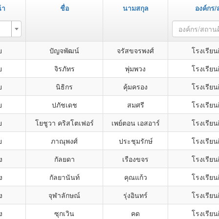
้า
ชื่อ
นามสกุล
องค์กร/
องค์กร/สถาน
ย
ปัญจพัฒน์
จรัสขจรพงศ์
โรงเรียน
ย
จิรภัทร
พุ่มพวง
โรงเรียน
ย
นิธิกร
คุ้มครอง
โรงเรียน
ย
ปภัชเดช
สมศรี
โรงเรียน
ย
โยชูวา คริสโตเฟอร์
เพย์ตอน เอสอาร์
โรงเรียน
ย
ภาณุพงศ์
ประชุมรักษ์
โรงเรียน
ง
กัลยดา
เรืองขจร
โรงเรียน
ง
กัลยานันท์
คุณแก้ว
โรงเรียน
ง
จุฬาลักษณ์
รุ่งอินทร์
โรงเรียน
ง
ซุกเวิน
คด
โรงเรียน