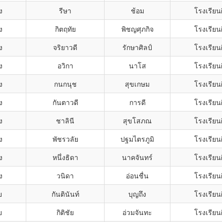
ง
รีษา
ช้อม
โรงเรียน
ง
กิตฤทัย
พิชญศุภกิจ
โรงเรียน
ง
จริยาวดี
รักษาศิลป์
โรงเรียน
ง
อวิกา
นาโส
โรงเรียน
ง
กนกนุช
สุขเกษม
โรงเรียน
ง
กันตาวดี
การดี
โรงเรียน
ง
ชาลินี
สุขโสภณ
โรงเรียน
ง
พัชรวลัย
ปฐมไตรภูมิ
โรงเรียน
ง
หนึ่งธิดา
นาคจันทร์
โรงเรียน
ง
วนิดา
อ่อนชื่น
โรงเรียน
ย
กันตินันท์
บุญถึง
โรงเรียน
ย
กิติชัย
อ่วมจันทะ
โรงเรียน