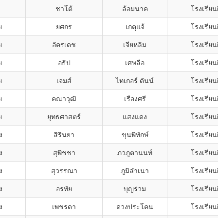
ชาโต้
ล้อมนาค
โรงเรียน
ย
ยศกร
เกตุแจ้
โรงเรียน
ย
อัครเดช
เจียหลิม
โรงเรียน
ย
อธิป
เศษลือ
โรงเรียน
ย
เจมส์
ไทเกอร์ ดันน์
โรงเรียน
ย
คณาวุฒิ
เรืองศรี
โรงเรียน
ย
ยุทธศาสตร์
แสงแดง
โรงเรียน
ง
สิรินยา
ขุนพิทักษ์
โรงเรียน
ง
สุพิชชา
ภวภูตานนท์
โรงเรียน
ง
สุวรรณา
ภูมิลำเนา
โรงเรียน
ง
อรทัย
บุญร่วม
โรงเรียน
ง
เพชรดา
ดวงประโคน
โรงเรียน