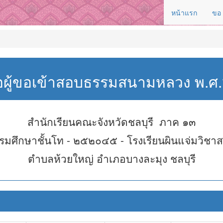
หน้าแรก
ขอ
่อผู้ขอเข้าสอบธรรมสนามหลวง พ.
สำนักเรียนคณะจังหวัดชลบุรี ภาค ๑๓
รมศึกษาชั้นโท - ๒๕๒๐๔๕ - โรงเรียนผินแจ่มวิชา
ตำบลห้วยใหญ่ อำเภอบางละมุง ชลบุรี