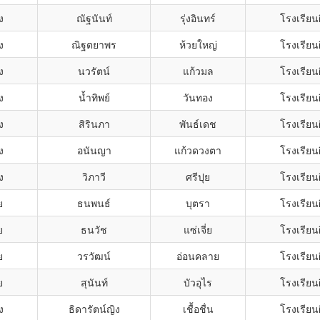
ง
ณัฐนันท์
รุ่งอินทร์
โรงเรียน
ง
ณิฐตยาพร
ห้วยใหญ่
โรงเรียน
ง
นวรัตน์
แก้วมล
โรงเรียน
ง
น้ำทิพย์
วันทอง
โรงเรียน
ง
สิรินภา
พันธ์เดช
โรงเรียน
ง
อนันญา
แก้วดวงตา
โรงเรียน
ง
วิภาวี
ศรีปุย
โรงเรียน
ย
ธนพนธ์
บุตรา
โรงเรียน
ย
ธนวัช
แซ่เจี่ย
โรงเรียน
ย
วรวัฒน์
อ่อนคลาย
โรงเรียน
ย
สุนันท์
บัวอุไร
โรงเรียน
ง
ธิดารัตน์ญิง
เชื้อชื่น
โรงเรียน