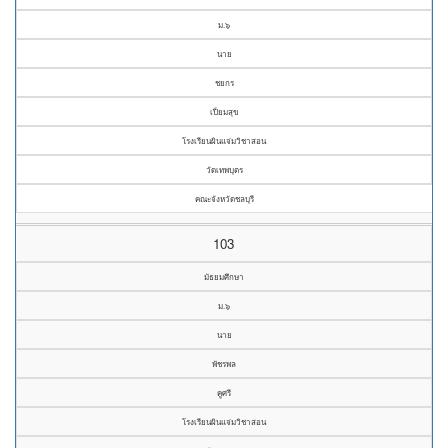
ม.๖
นาย
ชยกร
เปี่ยมสุข
โรงเรียนผินแจ่มวิชาสอน
วัดเทพบุตร
คณะจังหวัดชลบุรี
103
มัธยมศึกษา
ม.๖
นาย
พัชรพล
คูศรี
โรงเรียนผินแจ่มวิชาสอน