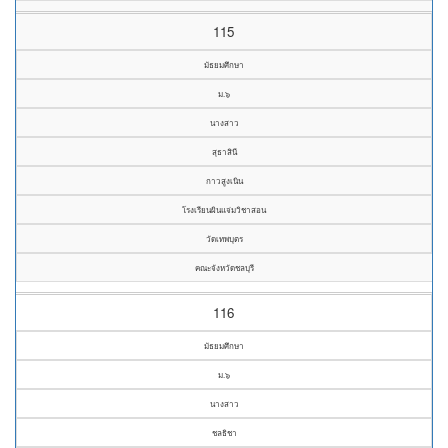
115
มัธยมศึกษา
ม.๖
นางสาว
สุธาสินี
กาวสูงเนิน
โรงเรียนผินแจ่มวิชาสอน
วัดเทพบุตร
คณะจังหวัดชลบุรี
116
มัธยมศึกษา
ม.๖
นางสาว
ชลธิชา