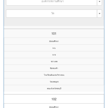
องค์กร/สถานศึกษา
วัด
101
มัธยมศึกษา
ม.๖
นาย
ชราเทพ
ชัยทองคำ
โรงเรียนผินแจ่มวิชาสอน
วัดเทพบุตร
คณะจังหวัดชลบุรี
102
มัธยมศึกษา