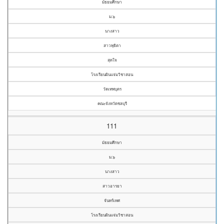
มัธยมศึกษา
ม.๖
นางสาว
สาวพุธิตา
สุดใจ
โรงเรียนผินแจ่มวิชาสอน
วัดเทพบุตร
คณะจังหวัดชลบุรี
111
มัธยมศึกษา
ม.๖
นางสาว
สาวอารยา
จันทร์เทศ
โรงเรียนผินแจ่มวิชาสอน