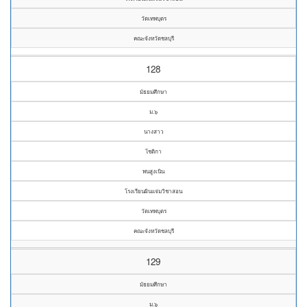
วัดเทพบุตร
คณะจังหวัดชลบุรี
128
มัธยมศึกษา
ม.๖
นางสาว
โชติกา
พนสูงเนิน
โรงเรียนผินแจ่มวิชาสอน
วัดเทพบุตร
คณะจังหวัดชลบุรี
129
มัธยมศึกษา
ม.๖