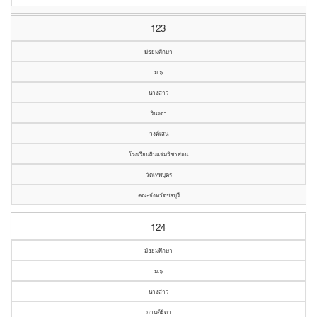
123
มัธยมศึกษา
ม.๖
นางสาว
รินรดา
วงค์เสน
โรงเรียนผินแจ่มวิชาสอน
วัดเทพบุตร
คณะจังหวัดชลบุรี
124
มัธยมศึกษา
ม.๖
นางสาว
กานต์ธิดา