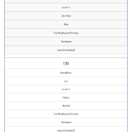
นางสาว
ธิดารัตน์
ดีขม
โรงเรียนผินแจ่มวิชาสอน
วัดเทพบุตร
คณะจังหวัดชลบุรี
130
มัธยมศึกษา
ม.๖
นางสาว
วรัญญา
พิมวัลย์
โรงเรียนผินแจ่มวิชาสอน
วัดเทพบุตร
คณะจังหวัดชลบุรี