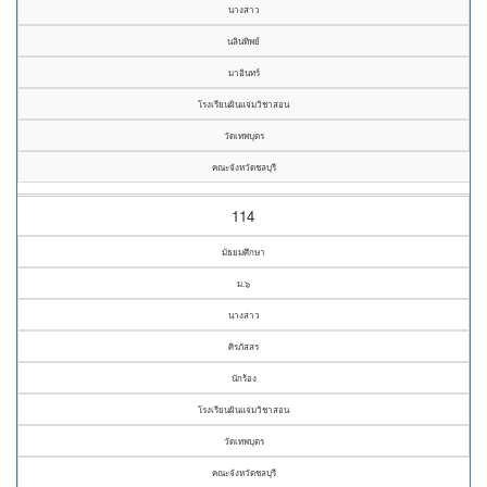
นางสาว
นลินทิพย์
มาอินทร์
โรงเรียนผินแจ่มวิชาสอน
วัดเทพบุตร
คณะจังหวัดชลบุรี
114
มัธยมศึกษา
ม.๖
นางสาว
ศิรภัสสร
นักร้อง
โรงเรียนผินแจ่มวิชาสอน
วัดเทพบุตร
คณะจังหวัดชลบุรี