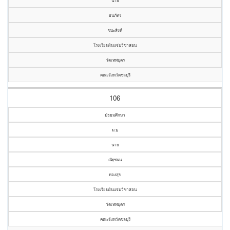
นาย
ธนภัทร
ชนะสิงห์
โรงเรียนผินแจ่มวิชาสอน
วัดเทพบุตร
คณะจังหวัดชลบุรี
106
มัธยมศึกษา
ม.๖
นาย
ณัฐชนน
ทองสุข
โรงเรียนผินแจ่มวิชาสอน
วัดเทพบุตร
คณะจังหวัดชลบุรี