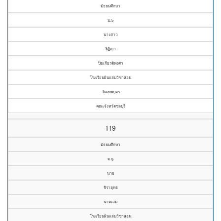
มัธยมศึกษา
ม.๖
นางสาว
ฐิฏิญา
ปิ่นเกียรติพงศา
โรงเรียนผินแจ่มวิชาสอน
วัดเทพบุตร
คณะจังหวัดชลบุรี
119
มัธยมศึกษา
ม.๖
นาย
จิรายุทธ
นาคเสม
โรงเรียนผินแจ่มวิชาสอน