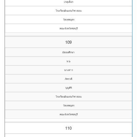
เกตุเผือก
โรงเรียนผินแจ่มวิชาสอน
วัดเทพบุตร
คณะจังหวัดชลบุรี
109
มัธยมศึกษา
ม.๖
นางสาว
ภัทรวดี
บุญศิริ
โรงเรียนผินแจ่มวิชาสอน
วัดเทพบุตร
คณะจังหวัดชลบุรี
110