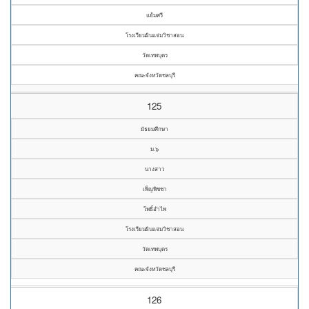
แย้มศรี
โรงเรียนผินแจ่มวิชาสอน
วัดเทพบุตร
คณะจังหวัดชลบุรี
125
มัธยมศึกษา
ม.๖
นางสาว
เพ็ญพิชชา
โพธิ์อำไพ
โรงเรียนผินแจ่มวิชาสอน
วัดเทพบุตร
คณะจังหวัดชลบุรี
126