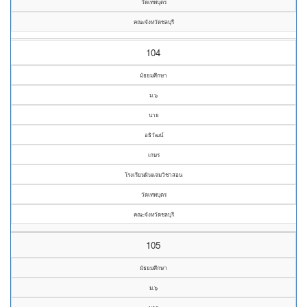
วัดเทพบุตร
คณะจังหวัดชลบุรี
104
มัธยมศึกษา
ม.๖
นาย
อธิวัฒน์
เกษร
โรงเรียนผินแจ่มวิชาสอน
วัดเทพบุตร
คณะจังหวัดชลบุรี
105
มัธยมศึกษา
ม.๖