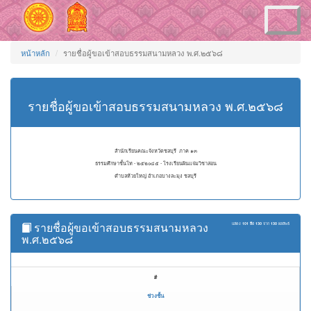
Toggle
navigation
หน้าหลัก
รายชื่อผู้ขอเข้าสอบธรรมสนามหลวง พ.ศ.๒๕๖๘
รายชื่อผู้ขอเข้าสอบธรรมสนามหลวง พ.ศ.๒๕๖๘
สำนักเรียนคณะจังหวัดชลบุรี ภาค ๑๓
ธรรมศึกษาชั้นโท - ๒๕๒๐๔๕ - โรงเรียนผินแจ่มวิชาสอน
ตำบลห้วยใหญ่ อำเภอบางละมุง ชลบุรี
รายชื่อผู้ขอเข้าสอบธรรมสนามหลวง
แสดง
101 ถึง 130
จาก
130
ผลลัพธ์
พ.ศ.๒๕๖๘
#
ช่วงชั้น