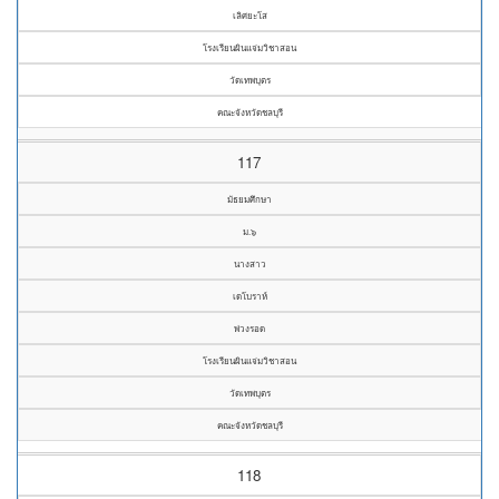
เลิศยะโส
โรงเรียนผินแจ่มวิชาสอน
วัดเทพบุตร
คณะจังหวัดชลบุรี
117
มัธยมศึกษา
ม.๖
นางสาว
เดโบราห์
พ่วงรอด
โรงเรียนผินแจ่มวิชาสอน
วัดเทพบุตร
คณะจังหวัดชลบุรี
118