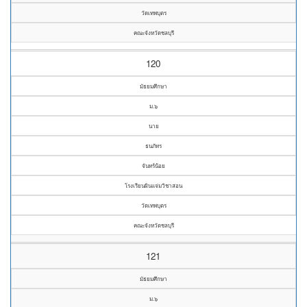
วัดเทพบุตร
คณะจังหวัดชลบุรี
120
มัธยมศึกษา
ม.๖
นาย
ธนภัทร
จันทร์น้อย
โรงเรียนผินแจ่มวิชาสอน
วัดเทพบุตร
คณะจังหวัดชลบุรี
121
มัธยมศึกษา
ม.๖