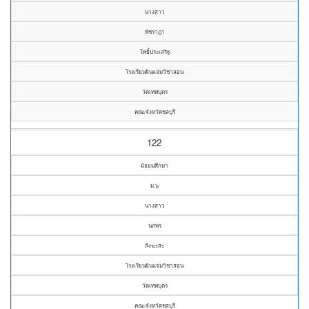
นางสาว
พัชราฎา
โพธิ์ประเสริฐ
โรงเรียนผินแจ่มวิชาสอน
วัดเทพบุตร
คณะจังหวัดชลบุรี
122
มัธยมศึกษา
ม.๖
นางสาว
นภพร
สังฆะสะ
โรงเรียนผินแจ่มวิชาสอน
วัดเทพบุตร
คณะจังหวัดชลบุรี