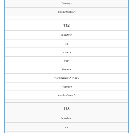
วัดเทพบุตร
คณะจังหวัดชลบุรี
112
มัธยมศึกษา
ม.๖
นางสาว
พัชรา
น้อยสกล
โรงเรียนผินแจ่มวิชาสอน
วัดเทพบุตร
คณะจังหวัดชลบุรี
113
มัธยมศึกษา
ม.๖