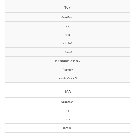
107
มัธยมศึกษา
ม.๖
นาย
ธนาพัตน์
วนิชพงษ์
โรงเรียนผินแจ่มวิชาสอน
วัดเทพบุตร
คณะจังหวัดชลบุรี
108
มัธยมศึกษา
ม.๖
นาย
โชติวรรษ