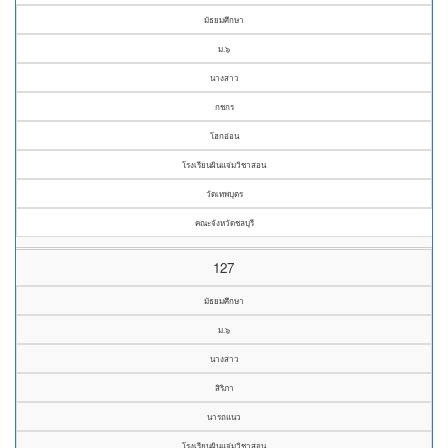
มัธยมศึกษา
ม.๖
นางสาว
กชกร
โฮกอ่อน
โรงเรียนผินแจ่มวิชาสอน
วัดเทพบุตร
คณะจังหวัดชลบุรี
127
มัธยมศึกษา
ม.๖
นางสาว
สิริภา
นารถแนว
โรงเรียนผินแจ่มวิชาสอน