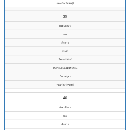
คณะจังหวัดชลบุรี
39
มัธยมศึกษา
ม.๓
เด็กชาย
เจมส์
ไทเกอร์ ดันน์
โรงเรียนผินแจ่มวิชาสอน
วัดเทพบุตร
คณะจังหวัดชลบุรี
40
มัธยมศึกษา
ม.๓
เด็กชาย