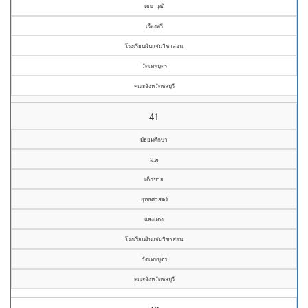
คณาวุฒิ
เรืองศรี
โรงเรียนผินแจ่มวิชาสอน
วัดเทพบุตร
คณะจังหวัดชลบุรี
41
มัธยมศึกษา
ม.๓
เด็กชาย
ยุทธศาสตร์
แสงแดง
โรงเรียนผินแจ่มวิชาสอน
วัดเทพบุตร
คณะจังหวัดชลบุรี