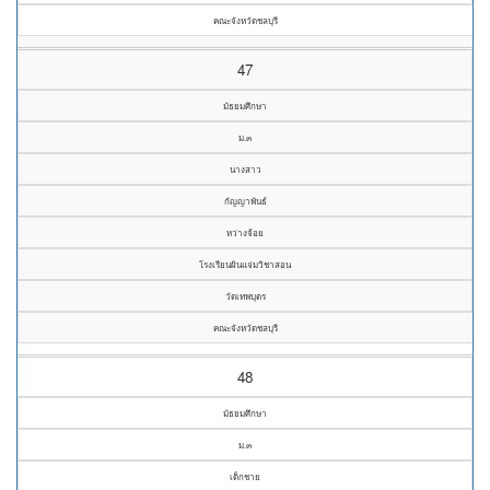
คณะจังหวัดชลบุรี
47
มัธยมศึกษา
ม.๓
นางสาว
กัญญาพันธ์
หว่างจ้อย
โรงเรียนผินแจ่มวิชาสอน
วัดเทพบุตร
คณะจังหวัดชลบุรี
48
มัธยมศึกษา
ม.๓
เด็กชาย