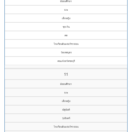
มัธยมศึกษา
ม.๒
เด็กหญิง
ซุกเวิน
คด
โรงเรียนผินแจ่มวิชาสอน
วัดเทพบุตร
คณะจังหวัดชลบุรี
11
มัธยมศึกษา
ม.๒
เด็กหญิง
ณัฐนันท์
รุ่งอินทร์
โรงเรียนผินแจ่มวิชาสอน