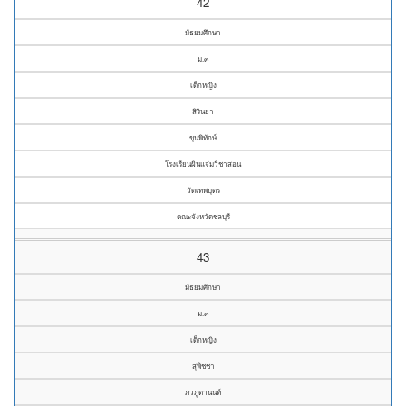
42
มัธยมศึกษา
ม.๓
เด็กหญิง
สิรินยา
ขุนพิทักษ์
โรงเรียนผินแจ่มวิชาสอน
วัดเทพบุตร
คณะจังหวัดชลบุรี
43
มัธยมศึกษา
ม.๓
เด็กหญิง
สุพิชชา
ภวภูตานนท์