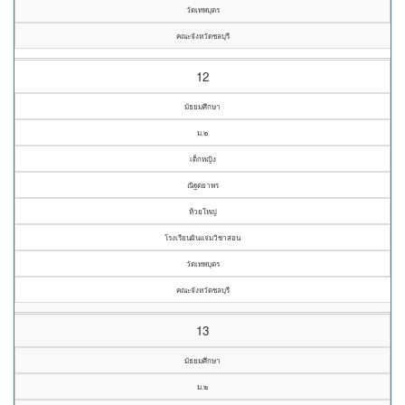
วัดเทพบุตร
คณะจังหวัดชลบุรี
12
มัธยมศึกษา
ม.๒
เด็กหญิง
ณิฐตยาพร
ห้วยใหญ่
โรงเรียนผินแจ่มวิชาสอน
วัดเทพบุตร
คณะจังหวัดชลบุรี
13
มัธยมศึกษา
ม.๒