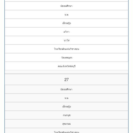
มัธยมศึกษา
ม.๒
เด็กหญิง
อวิกา
นาโส
โรงเรียนผินแจ่มวิชาสอน
วัดเทพบุตร
คณะจังหวัดชลบุรี
27
มัธยมศึกษา
ม.๒
เด็กหญิง
กนกนุช
สุขเกษม
โรงเรียนผินแจ่มวิชาสอน