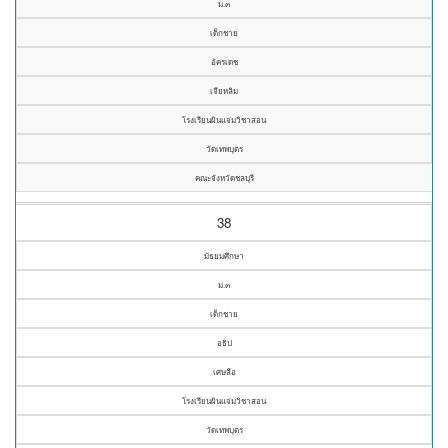
ม.๓
เด็กชาย
อัครเดช
เจียหลิม
โรงเรียนผินแจ่มวิชาสอน
วัดเทพบุตร
คณะจังหวัดชลบุรี
38
มัธยมศึกษา
ม.๓
เด็กชาย
อธิป
เศษลือ
โรงเรียนผินแจ่มวิชาสอน
วัดเทพบุตร