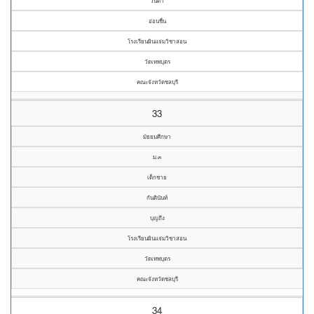
วนิดา
อ่อนชื่น
โรงเรียนผินแจ่มวิชาสอน
วัดเทพบุตร
คณะจังหวัดชลบุรี
33
มัธยมศึกษา
ม.๓
เด็กชาย
กันตินันท์
บุญถึง
โรงเรียนผินแจ่มวิชาสอน
วัดเทพบุตร
คณะจังหวัดชลบุรี
34