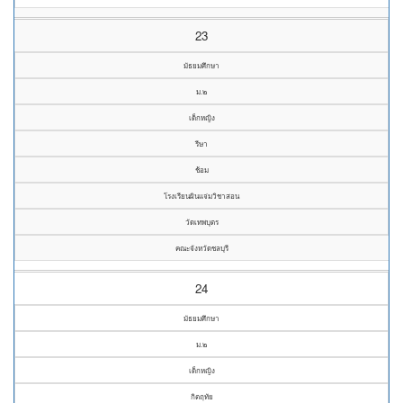
23
มัธยมศึกษา
ม.๒
เด็กหญิง
รีษา
ช้อม
โรงเรียนผินแจ่มวิชาสอน
วัดเทพบุตร
คณะจังหวัดชลบุรี
24
มัธยมศึกษา
ม.๒
เด็กหญิง
กิตฤทัย