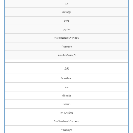
ม.๓
เด็กหญิง
อรทัย
บุญร่วม
โรงเรียนผินแจ่มวิชาสอน
วัดเทพบุตร
คณะจังหวัดชลบุรี
46
มัธยมศึกษา
ม.๓
เด็กหญิง
เพชรดา
ดวงประโคน
โรงเรียนผินแจ่มวิชาสอน
วัดเทพบุตร