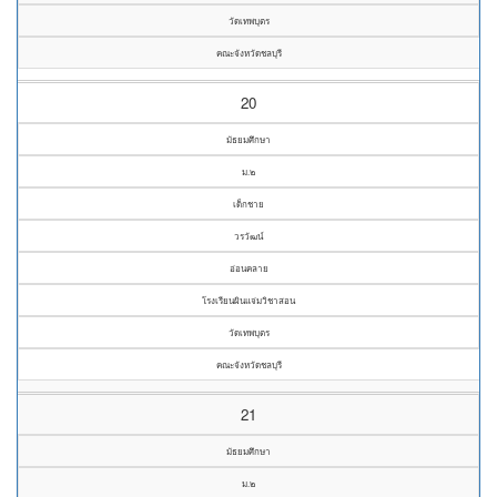
วัดเทพบุตร
คณะจังหวัดชลบุรี
20
มัธยมศึกษา
ม.๒
เด็กชาย
วรวัฒน์
อ่อนคลาย
โรงเรียนผินแจ่มวิชาสอน
วัดเทพบุตร
คณะจังหวัดชลบุรี
21
มัธยมศึกษา
ม.๒