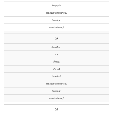
พิชญศุภกิจ
โรงเรียนผินแจ่มวิชาสอน
วัดเทพบุตร
คณะจังหวัดชลบุรี
25
มัธยมศึกษา
ม.๒
เด็กหญิง
จริยาวดี
รักษาศิลป์
โรงเรียนผินแจ่มวิชาสอน
วัดเทพบุตร
คณะจังหวัดชลบุรี
26