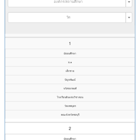
องค์กร/สถานศึกษา
วัด
1
มัธยมศึกษา
ม.๑
เด็กชาย
ปัญจพัฒน์
จรัสขจรพงศ์
โรงเรียนผินแจ่มวิชาสอน
วัดเทพบุตร
คณะจังหวัดชลบุรี
2
มัธยมศึกษา