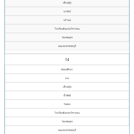
เด็กหญิง
นวรัตน์
แก้วมล
โรงเรียนผินแจ่มวิชาสอน
วัดเทพบุตร
คณะจังหวัดชลบุรี
14
มัธยมศึกษา
ม.๒
เด็กหญิง
น้ำทิพย์
วันทอง
โรงเรียนผินแจ่มวิชาสอน
วัดเทพบุตร
คณะจังหวัดชลบุรี