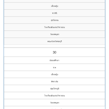
เด็กหญิง
ชาลินี
สุขโสภณ
โรงเรียนผินแจ่มวิชาสอน
วัดเทพบุตร
คณะจังหวัดชลบุรี
30
มัธยมศึกษา
ม.๒
เด็กหญิง
พัชรวลัย
ปฐมไตรภูมิ
โรงเรียนผินแจ่มวิชาสอน
วัดเทพบุตร