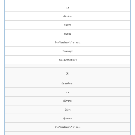
ม.๒
เด็กชาย
จิรภัทร
พุ่มพวง
โรงเรียนผินแจ่มวิชาสอน
วัดเทพบุตร
คณะจังหวัดชลบุรี
3
มัธยมศึกษา
ม.๒
เด็กชาย
นิธิกร
คุ้มครอง
โรงเรียนผินแจ่มวิชาสอน