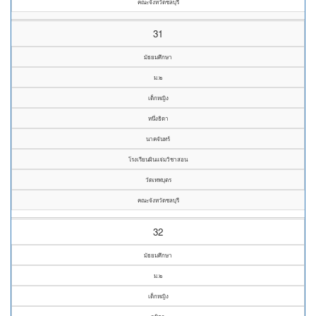
คณะจังหวัดชลบุรี
31
มัธยมศึกษา
ม.๒
เด็กหญิง
หนึ่งธิดา
นาคจันทร์
โรงเรียนผินแจ่มวิชาสอน
วัดเทพบุตร
คณะจังหวัดชลบุรี
32
มัธยมศึกษา
ม.๒
เด็กหญิง