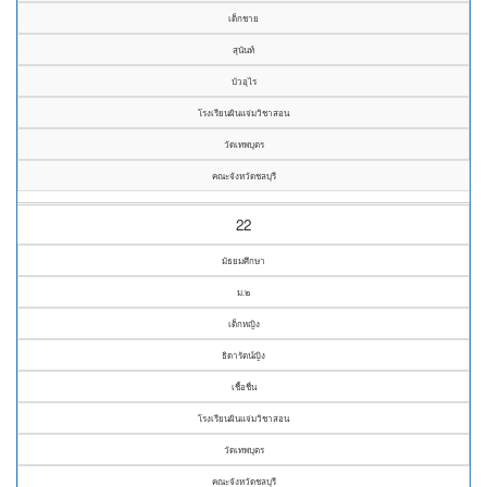
เด็กชาย
สุนันท์
บัวอุไร
โรงเรียนผินแจ่มวิชาสอน
วัดเทพบุตร
คณะจังหวัดชลบุรี
22
มัธยมศึกษา
ม.๒
เด็กหญิง
ธิดารัตน์ญิง
เชื้อชื่น
โรงเรียนผินแจ่มวิชาสอน
วัดเทพบุตร
คณะจังหวัดชลบุรี