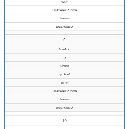
คุณแก้ว
โรงเรียนผินแจ่มวิชาสอน
วัดเทพบุตร
คณะจังหวัดชลบุรี
9
มัธยมศึกษา
ม.๒
เด็กหญิง
จุฬาลักษณ์
รุ่งอินทร์
โรงเรียนผินแจ่มวิชาสอน
วัดเทพบุตร
คณะจังหวัดชลบุรี
10