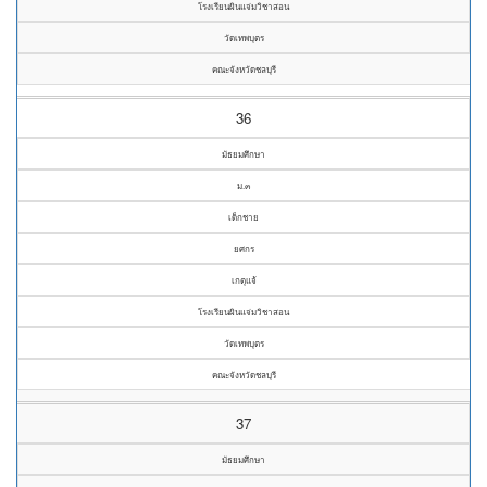
โรงเรียนผินแจ่มวิชาสอน
วัดเทพบุตร
คณะจังหวัดชลบุรี
36
มัธยมศึกษา
ม.๓
เด็กชาย
ยศกร
เกตุแจ้
โรงเรียนผินแจ่มวิชาสอน
วัดเทพบุตร
คณะจังหวัดชลบุรี
37
มัธยมศึกษา