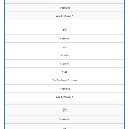
วัดเทพบุตร
คณะจังหวัดชลบุรี
28
มัธยมศึกษา
ม.๒
เด็กหญิง
กันตาวดี
การดี
โรงเรียนผินแจ่มวิชาสอน
วัดเทพบุตร
คณะจังหวัดชลบุรี
29
มัธยมศึกษา
ม.๒