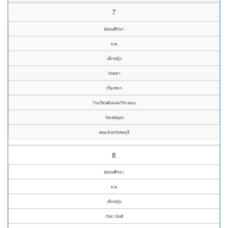
7
มัธยมศึกษา
ม.๒
เด็กหญิง
กัลยดา
เรืองขจร
โรงเรียนผินแจ่มวิชาสอน
วัดเทพบุตร
คณะจังหวัดชลบุรี
8
มัธยมศึกษา
ม.๒
เด็กหญิง
กัลยานันท์