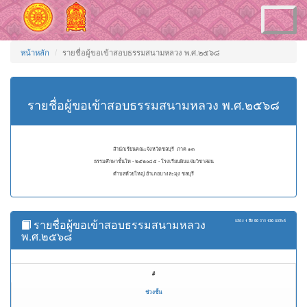
Toggle
navigation
หน้าหลัก
รายชื่อผู้ขอเข้าสอบธรรมสนามหลวง พ.ศ.๒๕๖๘
รายชื่อผู้ขอเข้าสอบธรรมสนามหลวง พ.ศ.๒๕๖๘
สำนักเรียนคณะจังหวัดชลบุรี ภาค ๑๓
ธรรมศึกษาชั้นโท - ๒๕๒๐๔๕ - โรงเรียนผินแจ่มวิชาสอน
ตำบลห้วยใหญ่ อำเภอบางละมุง ชลบุรี
รายชื่อผู้ขอเข้าสอบธรรมสนามหลวง
แสดง
1 ถึง 50
จาก
130
ผลลัพธ์
พ.ศ.๒๕๖๘
#
ช่วงชั้น