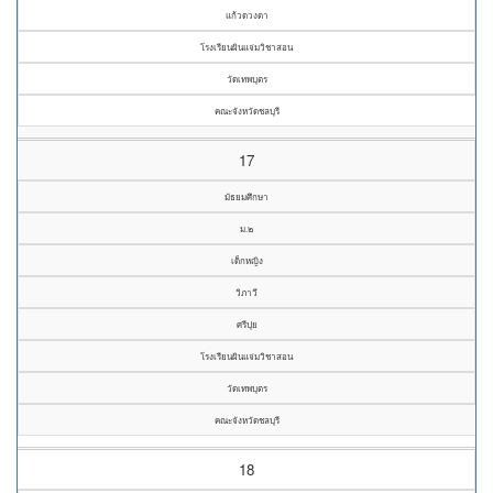
แก้วดวงตา
โรงเรียนผินแจ่มวิชาสอน
วัดเทพบุตร
คณะจังหวัดชลบุรี
17
มัธยมศึกษา
ม.๒
เด็กหญิง
วิภาวี
ศรีปุย
โรงเรียนผินแจ่มวิชาสอน
วัดเทพบุตร
คณะจังหวัดชลบุรี
18