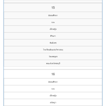
15
มัธยมศึกษา
ม.๒
เด็กหญิง
สิรินภา
พันธ์เดช
โรงเรียนผินแจ่มวิชาสอน
วัดเทพบุตร
คณะจังหวัดชลบุรี
16
มัธยมศึกษา
ม.๒
เด็กหญิง
อนันญา