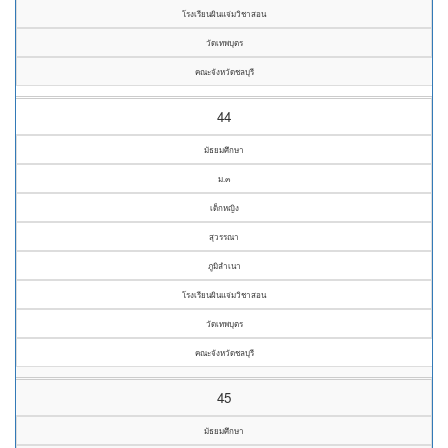
โรงเรียนผินแจ่มวิชาสอน
วัดเทพบุตร
คณะจังหวัดชลบุรี
44
มัธยมศึกษา
ม.๓
เด็กหญิง
สุวรรณา
ภูมิลำเนา
โรงเรียนผินแจ่มวิชาสอน
วัดเทพบุตร
คณะจังหวัดชลบุรี
45
มัธยมศึกษา