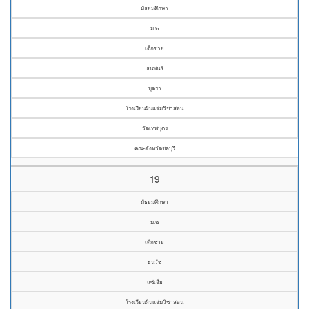
มัธยมศึกษา
ม.๒
เด็กชาย
ธนพนธ์
บุตรา
โรงเรียนผินแจ่มวิชาสอน
วัดเทพบุตร
คณะจังหวัดชลบุรี
19
มัธยมศึกษา
ม.๒
เด็กชาย
ธนวัช
แซ่เจี่ย
โรงเรียนผินแจ่มวิชาสอน