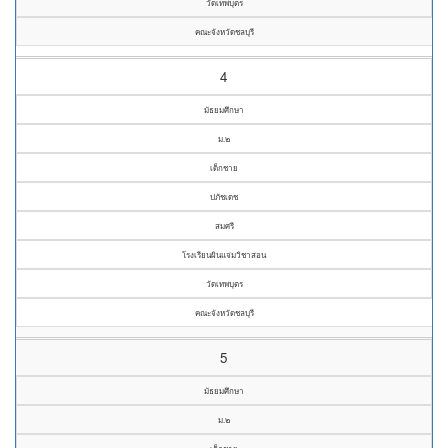
วัดเทพบุตร
คณะจังหวัดชลบุรี
4
มัธยมศึกษา
ม.๒
เด็กชาย
ปภัชเดช
สมศรี
โรงเรียนผินแจ่มวิชาสอน
วัดเทพบุตร
คณะจังหวัดชลบุรี
5
มัธยมศึกษา
ม.๒