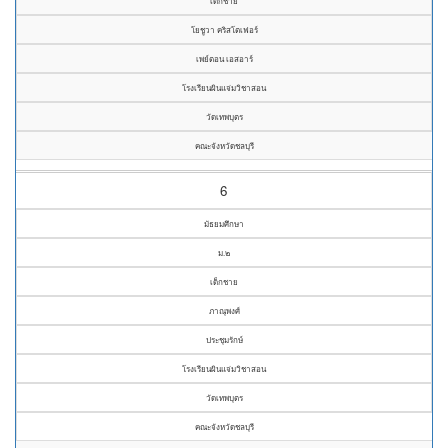
เด็กชาย
โยชูวา คริสโตเฟอร์
เพย์ตอน เอสอาร์
โรงเรียนผินแจ่มวิชาสอน
วัดเทพบุตร
คณะจังหวัดชลบุรี
6
มัธยมศึกษา
ม.๒
เด็กชาย
ภาณุพงศ์
ประชุมรักษ์
โรงเรียนผินแจ่มวิชาสอน
วัดเทพบุตร
คณะจังหวัดชลบุรี