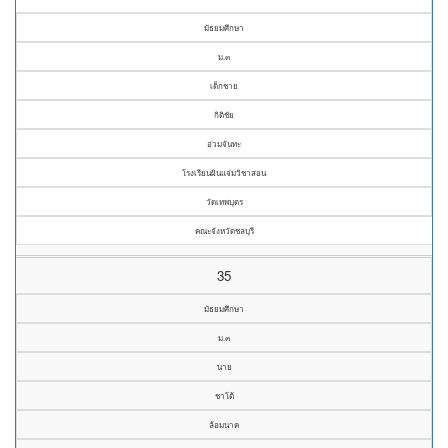
มัธยมศึกษา
ม.๓
เด็กชาย
กิติชัย
อ่วมจันทะ
โรงเรียนผินแจ่มวิชาสอน
วัดเทพบุตร
คณะจังหวัดชลบุรี
35
มัธยมศึกษา
ม.๓
นาย
ชาโต้
ล้อมนาค