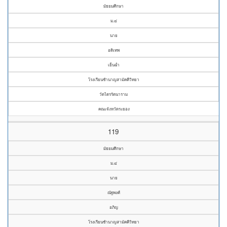
มัธยมศึกษา
ม.๔
นาย
อดิเทพ
เย็นฉ่ำ
โรงเรียนชำนาญสามัคคีวิทยา
วัดไตรรัตนาราม
คณะจังหวัดระยอง
119
มัธยมศึกษา
ม.๔
นาย
ณัฐพงศ์
อภิญ
โรงเรียนชำนาญสามัคคีวิทยา