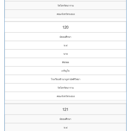
วัดไตรรัตนาราม
คณะจังหวัดระยอง
120
มัธยมศึกษา
ม.๔
นาย
พัชรพล
เจริญใจ
โรงเรียนชำนาญสามัคคีวิทยา
วัดไตรรัตนาราม
คณะจังหวัดระยอง
121
มัธยมศึกษา
ม.๔