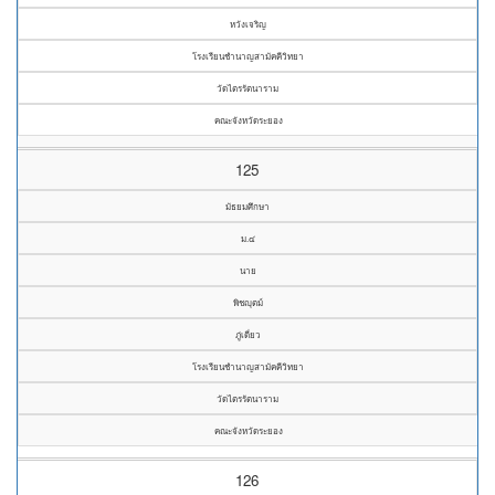
หวังเจริญ
โรงเรียนชำนาญสามัคคีวิทยา
วัดไตรรัตนาราม
คณะจังหวัดระยอง
125
มัธยมศึกษา
ม.๔
นาย
พิชญุตม์
ภู่เดี่ยว
โรงเรียนชำนาญสามัคคีวิทยา
วัดไตรรัตนาราม
คณะจังหวัดระยอง
126