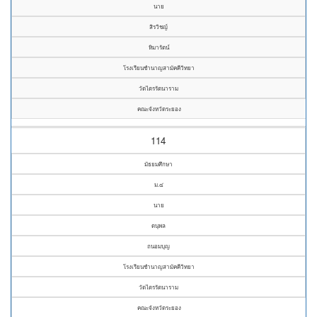
นาย
สิรวิชญ์
หิมารัตน์
โรงเรียนชำนาญสามัคคีวิทยา
วัดไตรรัตนาราม
คณะจังหวัดระยอง
114
มัธยมศึกษา
ม.๔
นาย
ดนุพล
ถนอมบุญ
โรงเรียนชำนาญสามัคคีวิทยา
วัดไตรรัตนาราม
คณะจังหวัดระยอง