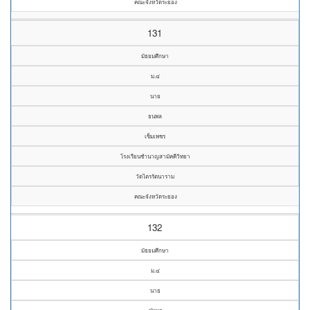
คณะจังหวัดระยอง
131
มัธยมศึกษา
ม.๔
นาย
ธนพล
เข็มเพชร
โรงเรียนชำนาญสามัคคีวิทยา
วัดไตรรัตนาราม
คณะจังหวัดระยอง
132
มัธยมศึกษา
ม.๔
นาย