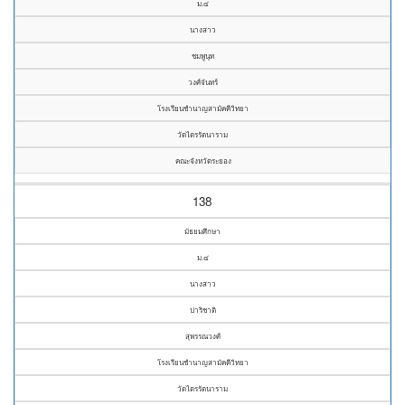
ม.๔
นางสาว
ชมพูนุท
วงศ์จันทร์
โรงเรียนชำนาญสามัคคีวิทยา
วัดไตรรัตนาราม
คณะจังหวัดระยอง
138
มัธยมศึกษา
ม.๔
นางสาว
ปาริชาติ
สุพรรณวงศ์
โรงเรียนชำนาญสามัคคีวิทยา
วัดไตรรัตนาราม