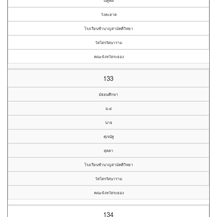
ณัฐพล
วังคะฮาด
โรงเรียนชำนาญสามัคคีวิทยา
วัดไตรรัตนาราม
คณะจังหวัดระยอง
133
มัธยมศึกษา
ม.๔
นาย
ศุภณัฐ
สุดตา
โรงเรียนชำนาญสามัคคีวิทยา
วัดไตรรัตนาราม
คณะจังหวัดระยอง
134