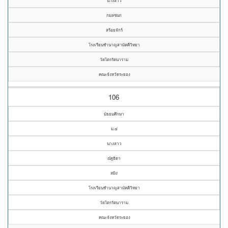
นางสาว
กมลชนก
สร้อยจักร์
โรงเรียนชำนาญสามัคคีวิทยา
วัดไตรรัตนาราม
คณะจังหวัดระยอง
106
มัธยมศึกษา
ม.๔
นางสาว
ณัฐธิดา
สมิง
โรงเรียนชำนาญสามัคคีวิทยา
วัดไตรรัตนาราม
คณะจังหวัดระยอง