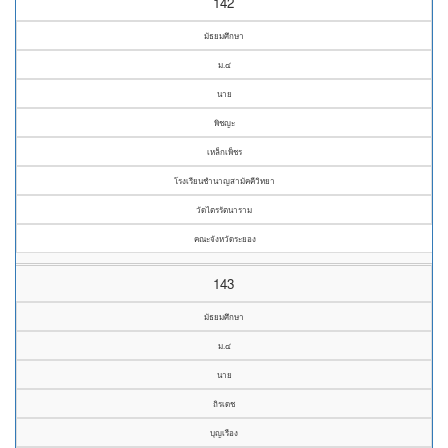
142
มัธยมศึกษา
ม.๔
นาย
พิชญะ
เหล็กเพ็ชร
โรงเรียนชำนาญสามัคคีวิทยา
วัดไตรรัตนาราม
คณะจังหวัดระยอง
143
มัธยมศึกษา
ม.๔
นาย
ถิรเดช
บุญเรือง