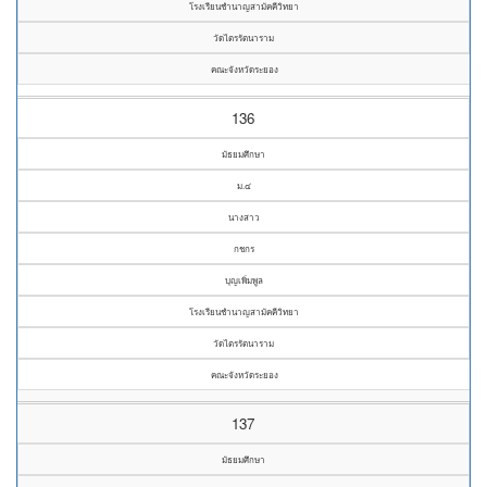
โรงเรียนชำนาญสามัคคีวิทยา
วัดไตรรัตนาราม
คณะจังหวัดระยอง
136
มัธยมศึกษา
ม.๔
นางสาว
กชกร
บุญเพิ่มพูล
โรงเรียนชำนาญสามัคคีวิทยา
วัดไตรรัตนาราม
คณะจังหวัดระยอง
137
มัธยมศึกษา