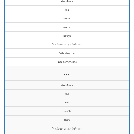
มัธยมศึกษา
ม.๔
นางสาว
เมธาพร
อัศวภูมิ
โรงเรียนชำนาญสามัคคีวิทยา
วัดไตรรัตนาราม
คณะจังหวัดระยอง
111
มัธยมศึกษา
ม.๔
นาย
ปุณณวิช
ปาแน
โรงเรียนชำนาญสามัคคีวิทยา