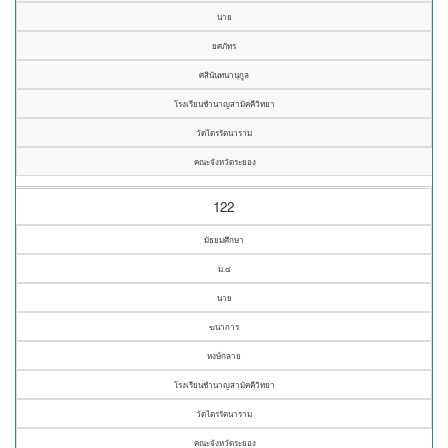
นาย
ยศภัทร
ศสินันทนานุกูล
โรงเรียนชำนาญสามัคคีวิทยา
วัดไตรรัตนาราม
คณะจังหวัดระยอง
122
มัธยมศึกษา
ม.๔
นาย
ฆนาการ
หงษ์กลาย
โรงเรียนชำนาญสามัคคีวิทยา
วัดไตรรัตนาราม
คณะจังหวัดระยอง