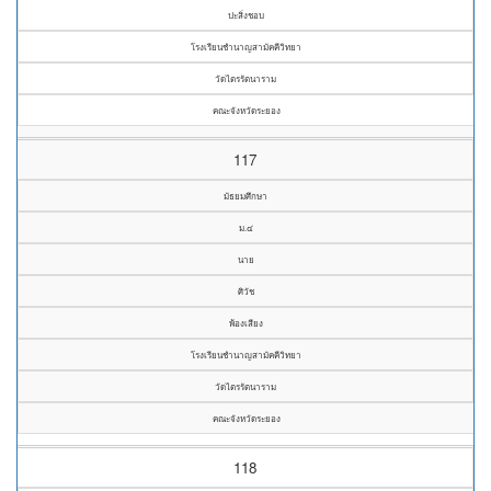
ปะสิ่งชอบ
โรงเรียนชำนาญสามัคคีวิทยา
วัดไตรรัตนาราม
คณะจังหวัดระยอง
117
มัธยมศึกษา
ม.๔
นาย
ศิวัช
พ้องเสียง
โรงเรียนชำนาญสามัคคีวิทยา
วัดไตรรัตนาราม
คณะจังหวัดระยอง
118