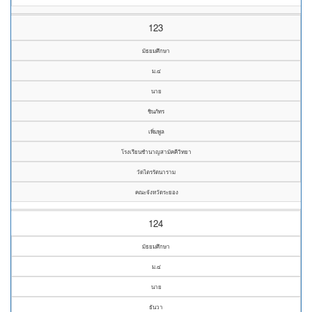
123
มัธยมศึกษา
ม.๔
นาย
ชินภัทร
เพิ่มพูล
โรงเรียนชำนาญสามัคคีวิทยา
วัดไตรรัตนาราม
คณะจังหวัดระยอง
124
มัธยมศึกษา
ม.๔
นาย
ธันวา