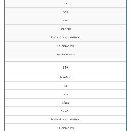
ม.๔
นาย
อชิตะ
อรัญวาศรี
โรงเรียนชำนาญสามัคคีวิทยา
วัดไตรรัตนาราม
คณะจังหวัดระยอง
146
มัธยมศึกษา
ม.๔
นาย
กิติคุณ
ไกรแก้ว
โรงเรียนชำนาญสามัคคีวิทยา
วัดไตรรัตนาราม