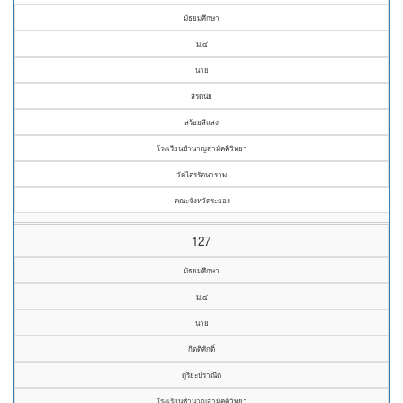
มัธยมศึกษา
ม.๔
นาย
สิรดนัย
สร้อยสีแสง
โรงเรียนชำนาญสามัคคีวิทยา
วัดไตรรัตนาราม
คณะจังหวัดระยอง
127
มัธยมศึกษา
ม.๔
นาย
กิตติศักดิ์
ดุริยะปราณีต
โรงเรียนชำนาญสามัคคีวิทยา