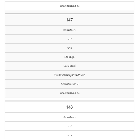
คณะจังหวัดระยอง
147
มัธยมศึกษา
ม.๔
นาย
เกียรติกุล
มณฑาทิพย์
โรงเรียนชำนาญสามัคคีวิทยา
วัดไตรรัตนาราม
คณะจังหวัดระยอง
148
มัธยมศึกษา
ม.๔
นาย