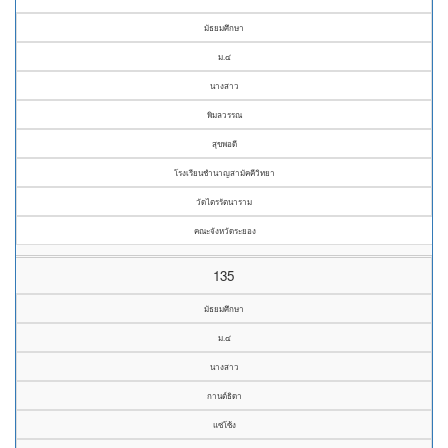
มัธยมศึกษา
ม.๔
นางสาว
พิมลวรรณ
สุขพอดี
โรงเรียนชำนาญสามัคคีวิทยา
วัดไตรรัตนาราม
คณะจังหวัดระยอง
135
มัธยมศึกษา
ม.๔
นางสาว
กานต์ธิดา
แซ่โซ้ง