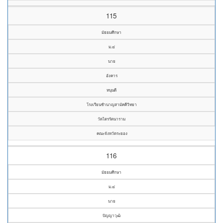
115
มัธยมศึกษา
ม.๔
นาย
อังคาร
หนุนดี
โรงเรียนชำนาญสามัคคีวิทยา
วัดไตรรัตนาราม
คณะจังหวัดระยอง
116
มัธยมศึกษา
ม.๔
นาย
ปัญญาวุฒิ