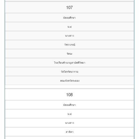
107
มัธยมศึกษา
ม.๔
นางสาว
วัชราภรณ์
รัตนะ
โรงเรียนชำนาญสามัคคีวิทยา
วัดไตรรัตนาราม
คณะจังหวัดระยอง
108
มัธยมศึกษา
ม.๔
นางสาว
สาธิดา