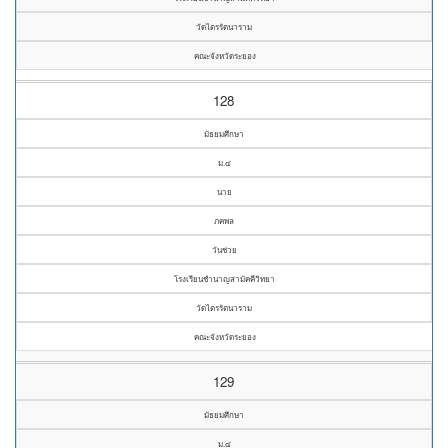
วัดไตรรัตนาราม
คณะจังหวัดระยอง
128
มัธยมศึกษา
ม.๔
นาย
ภคพล
วันช่วย
โรงเรียนชำนาญสามัคคีวิทยา
วัดไตรรัตนาราม
คณะจังหวัดระยอง
129
มัธยมศึกษา
ม.๔