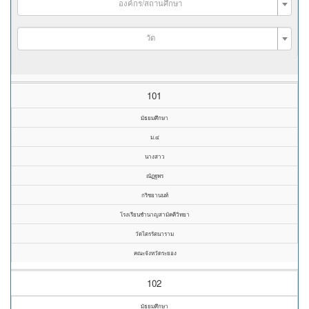
องค์กร/สถานศึกษา
วัด
101
มัธยมศึกษา
ม.๔
นางสาว
ณัฏฐพร
กริชยานนท์
โรงเรียนชำนาญสามัคคีวิทยา
วัดไตรรัตนาราม
คณะจังหวัดระยอง
102
มัธยมศึกษา