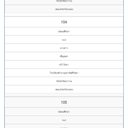
วัดไตรรัตนาราม
คณะจังหวัดระยอง
104
มัธยมศึกษา
ม.๔
นางสาว
เพ็ญยุพา
แก้วโยธา
โรงเรียนชำนาญสามัคคีวิทยา
วัดไตรรัตนาราม
คณะจังหวัดระยอง
105
มัธยมศึกษา
ม.๔