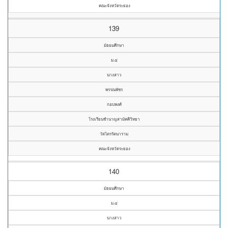
คณะจังหวัดระยอง
139
มัธยมศึกษา
ม.๔
นางสาว
พรรณพัชร
กอบพงศ์
โรงเรียนชำนาญสามัคคีวิทยา
วัดไตรรัตนาราม
คณะจังหวัดระยอง
140
มัธยมศึกษา
ม.๔
นางสาว