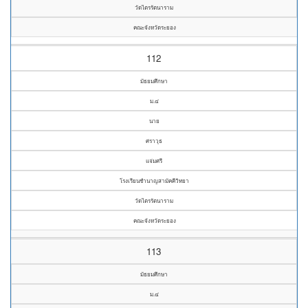
วัดไตรรัตนาราม
คณะจังหวัดระยอง
112
มัธยมศึกษา
ม.๔
นาย
ศราวุธ
แจ่มศรี
โรงเรียนชำนาญสามัคคีวิทยา
วัดไตรรัตนาราม
คณะจังหวัดระยอง
113
มัธยมศึกษา
ม.๔