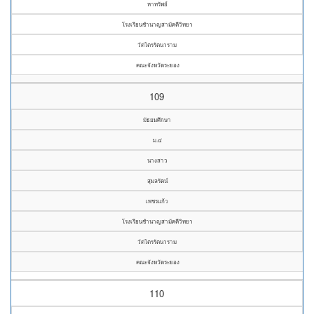
หาทรัพย์
โรงเรียนชำนาญสามัคคีวิทยา
วัดไตรรัตนาราม
คณะจังหวัดระยอง
109
มัธยมศึกษา
ม.๔
นางสาว
สุมลรัตน์
เพชรแก้ว
โรงเรียนชำนาญสามัคคีวิทยา
วัดไตรรัตนาราม
คณะจังหวัดระยอง
110