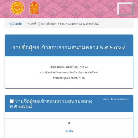
Toggle
navigation
หน้าหลัก
รายชื่อผู้ขอเข้าสอบธรรมสนามหลวง พ.ศ.๒๕๖๘
รายชื่อผู้ขอเข้าสอบธรรมสนามหลวง พ.ศ.๒๕๖๘
สำนักเรียนคณะจังหวัดระยอง ภาค ๑๓
ธรรมศึกษาชั้นตรี - ๒๕๓๐๑๖ - โรงเรียนชำนาญสามัคคีวิทยา
ตำบลคลองปูน อำเภอแกลง ระยอง
รายชื่อผู้ขอเข้าสอบธรรมสนามหลวง
แสดง
101 ถึง 150
จาก
168
ผลลัพธ์
พ.ศ.๒๕๖๘
#
ช่วงชั้น