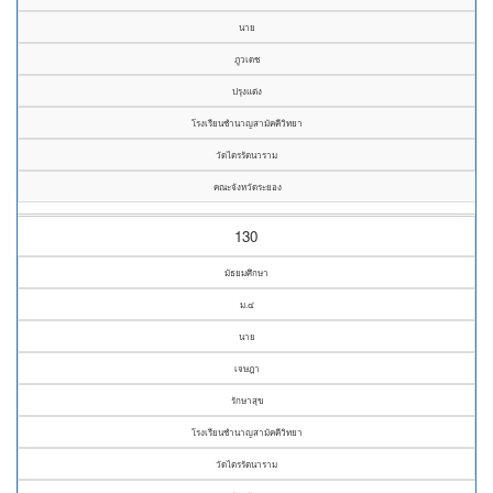
นาย
ภูวเดช
ปรุงแต่ง
โรงเรียนชำนาญสามัคคีวิทยา
วัดไตรรัตนาราม
คณะจังหวัดระยอง
130
มัธยมศึกษา
ม.๔
นาย
เจษฎา
รักษาสุข
โรงเรียนชำนาญสามัคคีวิทยา
วัดไตรรัตนาราม