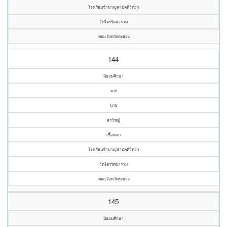
โรงเรียนชำนาญสามัคคีวิทยา
วัดไตรรัตนาราม
คณะจังหวัดระยอง
144
มัธยมศึกษา
ม.๔
นาย
สรวิชญ์
เชื้อพลบ
โรงเรียนชำนาญสามัคคีวิทยา
วัดไตรรัตนาราม
คณะจังหวัดระยอง
145
มัธยมศึกษา