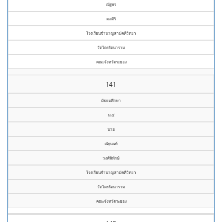
ณัฐพร
ผลศิริ
โรงเรียนชำนาญสามัคคีวิทยา
วัดไตรรัตนาราม
คณะจังหวัดระยอง
141
มัธยมศึกษา
ม.๔
นาย
ณัฐนนท์
วงศ์พิทักษ์
โรงเรียนชำนาญสามัคคีวิทยา
วัดไตรรัตนาราม
คณะจังหวัดระยอง