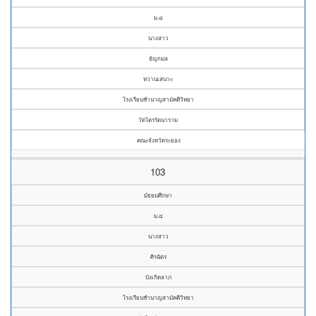
ม.๔
นางสาว
ธัญกมล
หวานเสนาะ
โรงเรียนชำนาญสามัคคีวิทยา
วัดไตรรัตนาราม
คณะจังหวัดระยอง
103
มัธยมศึกษา
ม.๔
นางสาว
ศิรฉัตร
บังเกิดลาภ
โรงเรียนชำนาญสามัคคีวิทยา