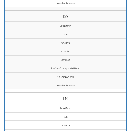
คณะจังหวัดระยอง
139
มัธยมศึกษา
ม.๔
นางสาว
พรรณพัชร
กอบพงศ์
โรงเรียนชำนาญสามัคคีวิทยา
วัดไตรรัตนาราม
คณะจังหวัดระยอง
140
มัธยมศึกษา
ม.๔
นางสาว