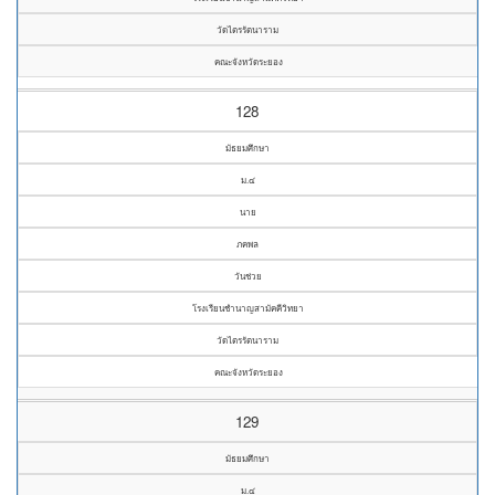
วัดไตรรัตนาราม
คณะจังหวัดระยอง
128
มัธยมศึกษา
ม.๔
นาย
ภคพล
วันช่วย
โรงเรียนชำนาญสามัคคีวิทยา
วัดไตรรัตนาราม
คณะจังหวัดระยอง
129
มัธยมศึกษา
ม.๔