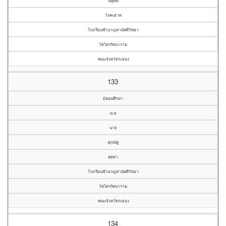
ณัฐพล
วังคะฮาด
โรงเรียนชำนาญสามัคคีวิทยา
วัดไตรรัตนาราม
คณะจังหวัดระยอง
133
มัธยมศึกษา
ม.๔
นาย
ศุภณัฐ
สุดตา
โรงเรียนชำนาญสามัคคีวิทยา
วัดไตรรัตนาราม
คณะจังหวัดระยอง
134