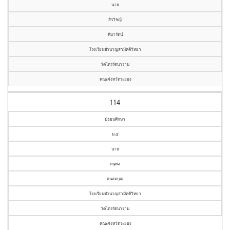
นาย
สิรวิชญ์
หิมารัตน์
โรงเรียนชำนาญสามัคคีวิทยา
วัดไตรรัตนาราม
คณะจังหวัดระยอง
114
มัธยมศึกษา
ม.๔
นาย
ดนุพล
ถนอมบุญ
โรงเรียนชำนาญสามัคคีวิทยา
วัดไตรรัตนาราม
คณะจังหวัดระยอง