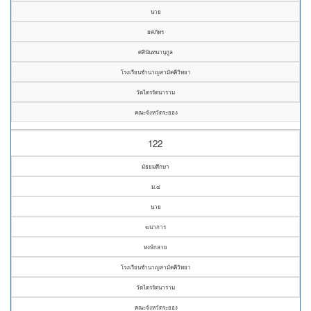
นาย
ยศภัทร
ศสินันทนานุกูล
โรงเรียนชำนาญสามัคคีวิทยา
วัดไตรรัตนาราม
คณะจังหวัดระยอง
122
มัธยมศึกษา
ม.๔
นาย
ฆนาการ
หงษ์กลาย
โรงเรียนชำนาญสามัคคีวิทยา
วัดไตรรัตนาราม
คณะจังหวัดระยอง