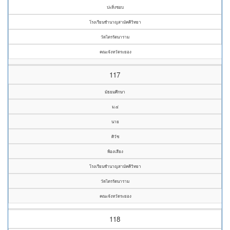
ปะสิ่งชอบ
โรงเรียนชำนาญสามัคคีวิทยา
วัดไตรรัตนาราม
คณะจังหวัดระยอง
117
มัธยมศึกษา
ม.๔
นาย
ศิวัช
พ้องเสียง
โรงเรียนชำนาญสามัคคีวิทยา
วัดไตรรัตนาราม
คณะจังหวัดระยอง
118