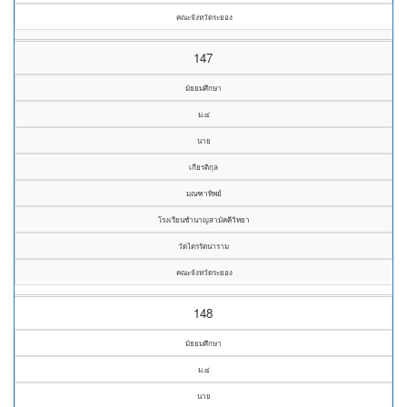
คณะจังหวัดระยอง
147
มัธยมศึกษา
ม.๔
นาย
เกียรติกุล
มณฑาทิพย์
โรงเรียนชำนาญสามัคคีวิทยา
วัดไตรรัตนาราม
คณะจังหวัดระยอง
148
มัธยมศึกษา
ม.๔
นาย