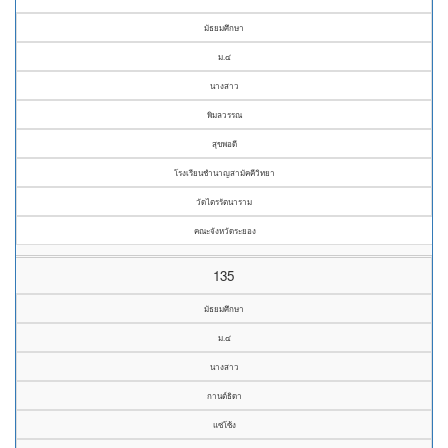
มัธยมศึกษา
ม.๔
นางสาว
พิมลวรรณ
สุขพอดี
โรงเรียนชำนาญสามัคคีวิทยา
วัดไตรรัตนาราม
คณะจังหวัดระยอง
135
มัธยมศึกษา
ม.๔
นางสาว
กานต์ธิดา
แซ่โซ้ง