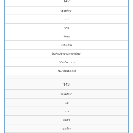
142
มัธยมศึกษา
ม.๔
นาย
พิชญะ
เหล็กเพ็ชร
โรงเรียนชำนาญสามัคคีวิทยา
วัดไตรรัตนาราม
คณะจังหวัดระยอง
143
มัธยมศึกษา
ม.๔
นาย
ถิรเดช
บุญเรือง