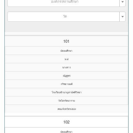
องค์กร/สถานศึกษา
วัด
101
มัธยมศึกษา
ม.๔
นางสาว
ณัฏฐพร
กริชยานนท์
โรงเรียนชำนาญสามัคคีวิทยา
วัดไตรรัตนาราม
คณะจังหวัดระยอง
102
มัธยมศึกษา