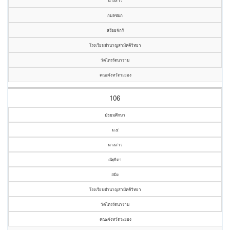
นางสาว
กมลชนก
สร้อยจักร์
โรงเรียนชำนาญสามัคคีวิทยา
วัดไตรรัตนาราม
คณะจังหวัดระยอง
106
มัธยมศึกษา
ม.๔
นางสาว
ณัฐธิดา
สมิง
โรงเรียนชำนาญสามัคคีวิทยา
วัดไตรรัตนาราม
คณะจังหวัดระยอง