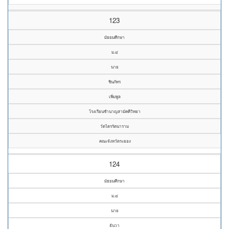
123
มัธยมศึกษา
ม.๔
นาย
ชินภัทร
เพิ่มพูล
โรงเรียนชำนาญสามัคคีวิทยา
วัดไตรรัตนาราม
คณะจังหวัดระยอง
124
มัธยมศึกษา
ม.๔
นาย
ธันวา