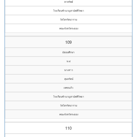
หาทรัพย์
โรงเรียนชำนาญสามัคคีวิทยา
วัดไตรรัตนาราม
คณะจังหวัดระยอง
109
มัธยมศึกษา
ม.๔
นางสาว
สุมลรัตน์
เพชรแก้ว
โรงเรียนชำนาญสามัคคีวิทยา
วัดไตรรัตนาราม
คณะจังหวัดระยอง
110