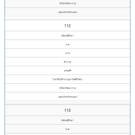
วัดไตรรัตนาราม
คณะจังหวัดระยอง
112
มัธยมศึกษา
ม.๔
นาย
ศราวุธ
แจ่มศรี
โรงเรียนชำนาญสามัคคีวิทยา
วัดไตรรัตนาราม
คณะจังหวัดระยอง
113
มัธยมศึกษา
ม.๔