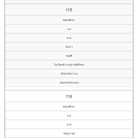
115
มัธยมศึกษา
ม.๔
นาย
อังคาร
หนุนดี
โรงเรียนชำนาญสามัคคีวิทยา
วัดไตรรัตนาราม
คณะจังหวัดระยอง
116
มัธยมศึกษา
ม.๔
นาย
ปัญญาวุฒิ