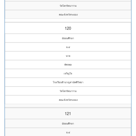
วัดไตรรัตนาราม
คณะจังหวัดระยอง
120
มัธยมศึกษา
ม.๔
นาย
พัชรพล
เจริญใจ
โรงเรียนชำนาญสามัคคีวิทยา
วัดไตรรัตนาราม
คณะจังหวัดระยอง
121
มัธยมศึกษา
ม.๔