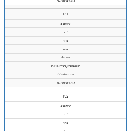
คณะจังหวัดระยอง
131
มัธยมศึกษา
ม.๔
นาย
ธนพล
เข็มเพชร
โรงเรียนชำนาญสามัคคีวิทยา
วัดไตรรัตนาราม
คณะจังหวัดระยอง
132
มัธยมศึกษา
ม.๔
นาย