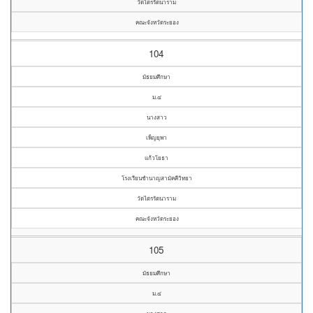
วัดไตรรัตนาราม
คณะจังหวัดระยอง
104
มัธยมศึกษา
ม.๔
นางสาว
เพ็ญยุพา
แก้วโยธา
โรงเรียนชำนาญสามัคคีวิทยา
วัดไตรรัตนาราม
คณะจังหวัดระยอง
105
มัธยมศึกษา
ม.๔