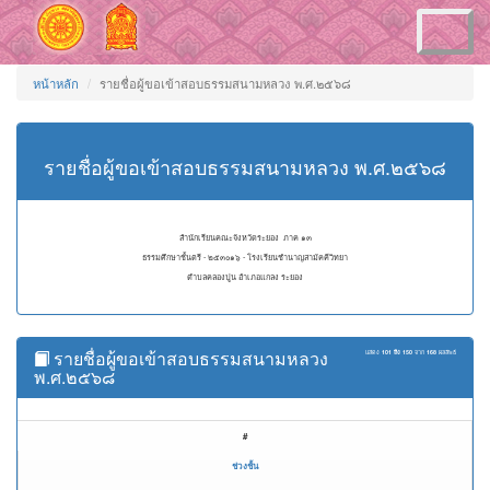
Toggle
navigation
หน้าหลัก
รายชื่อผู้ขอเข้าสอบธรรมสนามหลวง พ.ศ.๒๕๖๘
รายชื่อผู้ขอเข้าสอบธรรมสนามหลวง พ.ศ.๒๕๖๘
สำนักเรียนคณะจังหวัดระยอง ภาค ๑๓
ธรรมศึกษาชั้นตรี - ๒๕๓๐๑๖ - โรงเรียนชำนาญสามัคคีวิทยา
ตำบลคลองปูน อำเภอแกลง ระยอง
รายชื่อผู้ขอเข้าสอบธรรมสนามหลวง
แสดง
101 ถึง 150
จาก
168
ผลลัพธ์
พ.ศ.๒๕๖๘
#
ช่วงชั้น