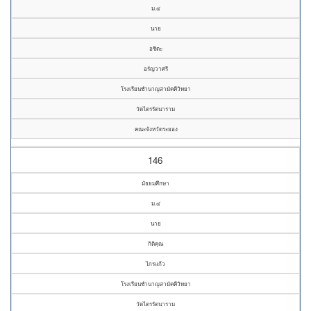
ม.๔
นาย
อชิตะ
อรัญวาศรี
โรงเรียนชำนาญสามัคคีวิทยา
วัดไตรรัตนาราม
คณะจังหวัดระยอง
146
มัธยมศึกษา
ม.๔
นาย
กิติคุณ
ไกรแก้ว
โรงเรียนชำนาญสามัคคีวิทยา
วัดไตรรัตนาราม