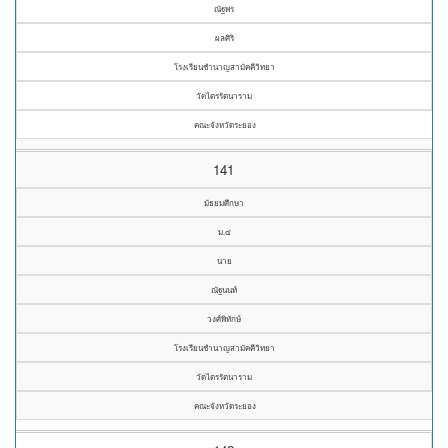
ณัฐพร
ผลศิริ
โรงเรียนชำนาญสามัคคีวิทยา
วัดไตรรัตนาราม
คณะจังหวัดระยอง
141
มัธยมศึกษา
ม.๔
นาย
ณัฐนนท์
วงศ์พิทักษ์
โรงเรียนชำนาญสามัคคีวิทยา
วัดไตรรัตนาราม
คณะจังหวัดระยอง