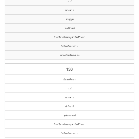
ม.๔
นางสาว
ชมพูนุท
วงศ์จันทร์
โรงเรียนชำนาญสามัคคีวิทยา
วัดไตรรัตนาราม
คณะจังหวัดระยอง
138
มัธยมศึกษา
ม.๔
นางสาว
ปาริชาติ
สุพรรณวงศ์
โรงเรียนชำนาญสามัคคีวิทยา
วัดไตรรัตนาราม