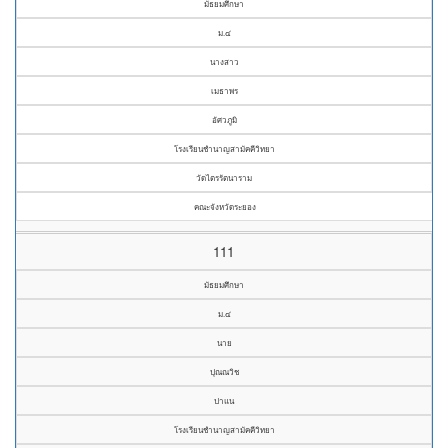
มัธยมศึกษา
ม.๔
นางสาว
เมธาพร
อัศวภูมิ
โรงเรียนชำนาญสามัคคีวิทยา
วัดไตรรัตนาราม
คณะจังหวัดระยอง
111
มัธยมศึกษา
ม.๔
นาย
ปุณณวิช
ปาแน
โรงเรียนชำนาญสามัคคีวิทยา