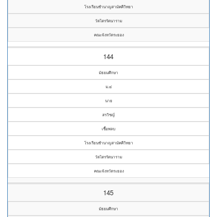
โรงเรียนชำนาญสามัคคีวิทยา
วัดไตรรัตนาราม
คณะจังหวัดระยอง
144
มัธยมศึกษา
ม.๔
นาย
สรวิชญ์
เชื้อพลบ
โรงเรียนชำนาญสามัคคีวิทยา
วัดไตรรัตนาราม
คณะจังหวัดระยอง
145
มัธยมศึกษา