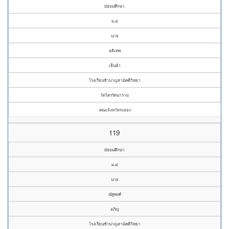
มัธยมศึกษา
ม.๔
นาย
อดิเทพ
เย็นฉ่ำ
โรงเรียนชำนาญสามัคคีวิทยา
วัดไตรรัตนาราม
คณะจังหวัดระยอง
119
มัธยมศึกษา
ม.๔
นาย
ณัฐพงศ์
อภิญ
โรงเรียนชำนาญสามัคคีวิทยา