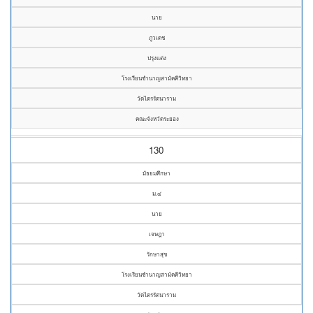
นาย
ภูวเดช
ปรุงแต่ง
โรงเรียนชำนาญสามัคคีวิทยา
วัดไตรรัตนาราม
คณะจังหวัดระยอง
130
มัธยมศึกษา
ม.๔
นาย
เจษฎา
รักษาสุข
โรงเรียนชำนาญสามัคคีวิทยา
วัดไตรรัตนาราม