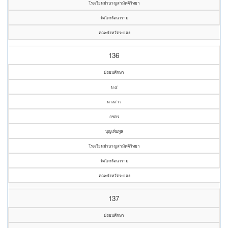
โรงเรียนชำนาญสามัคคีวิทยา
วัดไตรรัตนาราม
คณะจังหวัดระยอง
136
มัธยมศึกษา
ม.๔
นางสาว
กชกร
บุญเพิ่มพูล
โรงเรียนชำนาญสามัคคีวิทยา
วัดไตรรัตนาราม
คณะจังหวัดระยอง
137
มัธยมศึกษา