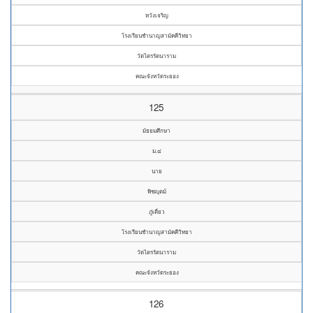
หวังเจริญ
โรงเรียนชำนาญสามัคคีวิทยา
วัดไตรรัตนาราม
คณะจังหวัดระยอง
125
มัธยมศึกษา
ม.๔
นาย
พิชญุตม์
ภู่เดี่ยว
โรงเรียนชำนาญสามัคคีวิทยา
วัดไตรรัตนาราม
คณะจังหวัดระยอง
126