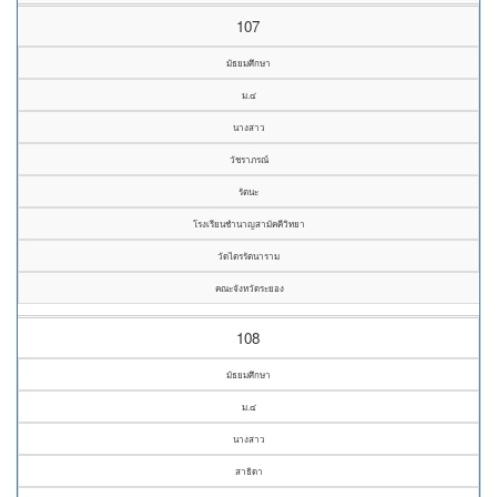
107
มัธยมศึกษา
ม.๔
นางสาว
วัชราภรณ์
รัตนะ
โรงเรียนชำนาญสามัคคีวิทยา
วัดไตรรัตนาราม
คณะจังหวัดระยอง
108
มัธยมศึกษา
ม.๔
นางสาว
สาธิดา