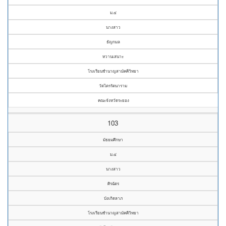
ม.๔
นางสาว
ธัญกมล
หวานเสนาะ
โรงเรียนชำนาญสามัคคีวิทยา
วัดไตรรัตนาราม
คณะจังหวัดระยอง
103
มัธยมศึกษา
ม.๔
นางสาว
ศิรฉัตร
บังเกิดลาภ
โรงเรียนชำนาญสามัคคีวิทยา