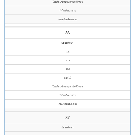
โรงเรียนชำนาญสามัคคีวิทยา
วัดไตรรัตนาราม
คณะจังหวัดระยอง
36
มัธยมศึกษา
ม.๔
นาย
ธนิก
ดอกไม้
โรงเรียนชำนาญสามัคคีวิทยา
วัดไตรรัตนาราม
คณะจังหวัดระยอง
37
มัธยมศึกษา