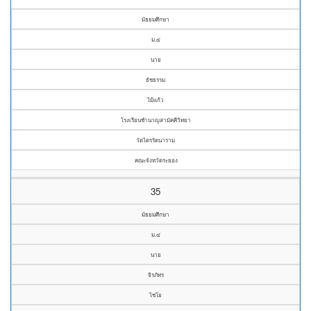
มัธยมศึกษา
ม.๔
นาย
ธัชธรรม
ไม้แก้ว
โรงเรียนชำนาญสามัคคีวิทยา
วัดไตรรัตนาราม
คณะจังหวัดระยอง
35
มัธยมศึกษา
ม.๔
นาย
จิรภัทร
ไชโย