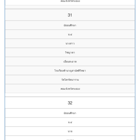
คณะจังหวัดระยอง
31
มัธยมศึกษา
ม.๔
นางสาว
วิชญาดา
เอี่ยมสะอาด
โรงเรียนชำนาญสามัคคีวิทยา
วัดไตรรัตนาราม
คณะจังหวัดระยอง
32
มัธยมศึกษา
ม.๔
นาย