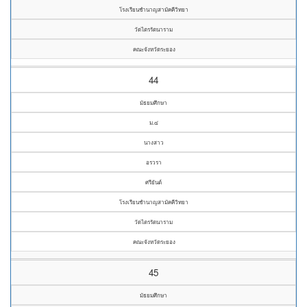
โรงเรียนชำนาญสามัคคีวิทยา
วัดไตรรัตนาราม
คณะจังหวัดระยอง
44
มัธยมศึกษา
ม.๔
นางสาว
อรวรา
ศรียันต์
โรงเรียนชำนาญสามัคคีวิทยา
วัดไตรรัตนาราม
คณะจังหวัดระยอง
45
มัธยมศึกษา