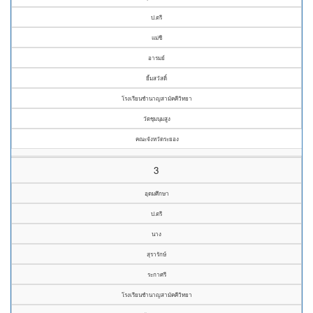
ป.ตรี
แม่ชี
อารมย์
ยิ้มสวัสดิ์
โรงเรียนชำนาญสามัคคีวิทยา
วัดชุมนุมสูง
คณะจังหวัดระยอง
3
อุดมศึกษา
ป.ตรี
นาง
สุรารักษ์
ระกาศรี
โรงเรียนชำนาญสามัคคีวิทยา