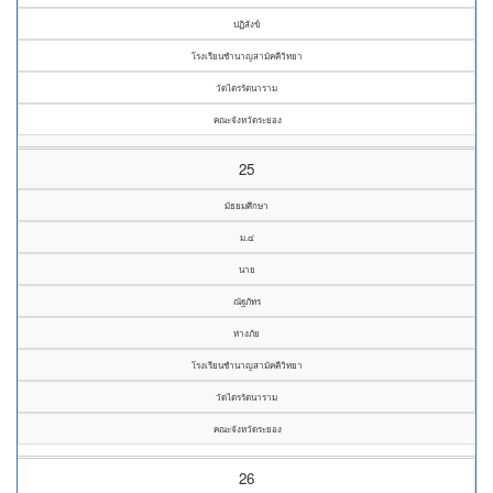
ปฏิสังข์
โรงเรียนชำนาญสามัคคีวิทยา
วัดไตรรัตนาราม
คณะจังหวัดระยอง
25
มัธยมศึกษา
ม.๔
นาย
ณัฐภัทร
ห่างภัย
โรงเรียนชำนาญสามัคคีวิทยา
วัดไตรรัตนาราม
คณะจังหวัดระยอง
26