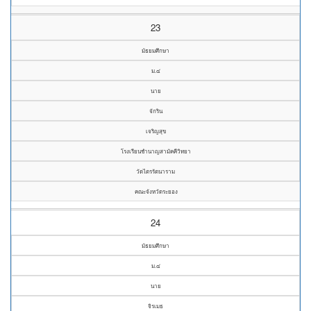
23
มัธยมศึกษา
ม.๔
นาย
จักริน
เจริญสุข
โรงเรียนชำนาญสามัคคีวิทยา
วัดไตรรัตนาราม
คณะจังหวัดระยอง
24
มัธยมศึกษา
ม.๔
นาย
จิรเมธ