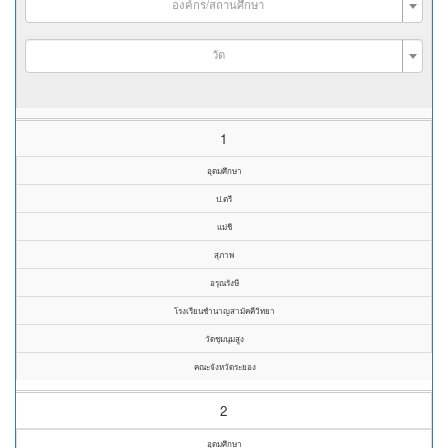
องค์กร/สถานศึกษา
วัด
1
อุดมศึกษา
ป.ตรี
แม่ชี
สุภาพ
อรุณรังษี
โรงเรียนชำนาญสามัคคีวิทยา
วัดชุมนุมสูง
คณะจังหวัดระยอง
2
อุดมศึกษา