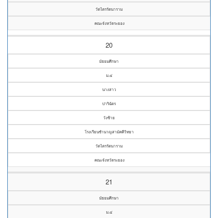
วัดไตรรัตนาราม
คณะจังหวัดระยอง
20
มัธยมศึกษา
ม.๔
นางสาว
ปาริฉัตร
วังซ้าย
โรงเรียนชำนาญสามัคคีวิทยา
วัดไตรรัตนาราม
คณะจังหวัดระยอง
21
มัธยมศึกษา
ม.๔