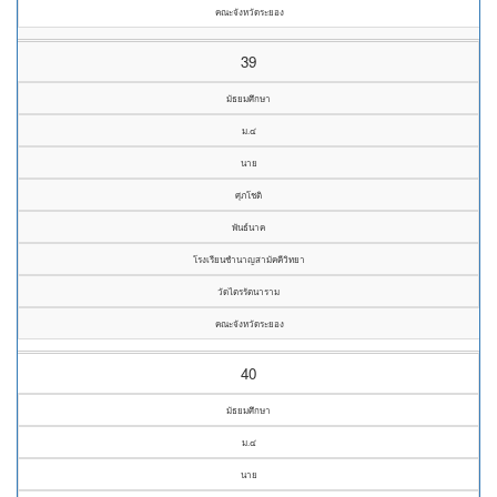
คณะจังหวัดระยอง
39
มัธยมศึกษา
ม.๔
นาย
ศุภโชติ
พันธ์นาค
โรงเรียนชำนาญสามัคคีวิทยา
วัดไตรรัตนาราม
คณะจังหวัดระยอง
40
มัธยมศึกษา
ม.๔
นาย