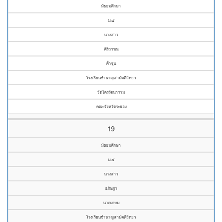
มัธยมศึกษา
ม.๔
นางสาว
ศิริวรรณ
ค้ำจุน
โรงเรียนชำนาญสามัคคีวิทยา
วัดไตรรัตนาราม
คณะจังหวัดระยอง
19
มัธยมศึกษา
ม.๔
นางสาว
อภิษฎา
นาคเกษม
โรงเรียนชำนาญสามัคคีวิทยา