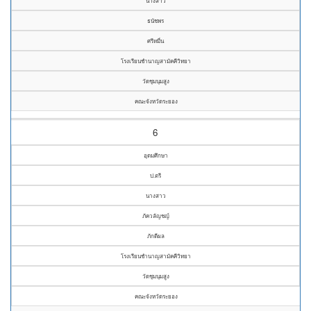
นางสาว
ธนัชพร
ศรีหมื่น
โรงเรียนชำนาญสามัคคีวิทยา
วัดชุมนุมสูง
คณะจังหวัดระยอง
6
อุดมศึกษา
ป.ตรี
นางสาว
ภัควลัญชญ์
ภักดีผล
โรงเรียนชำนาญสามัคคีวิทยา
วัดชุมนุมสูง
คณะจังหวัดระยอง