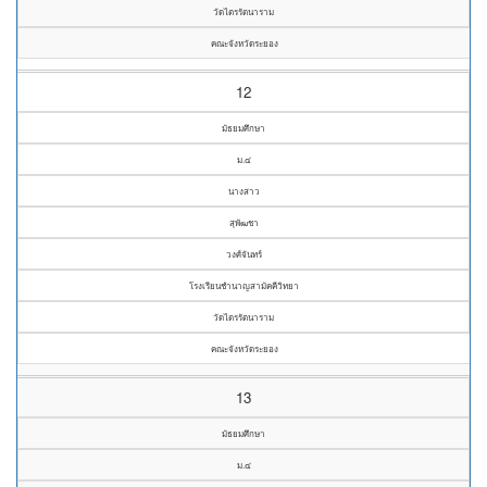
วัดไตรรัตนาราม
คณะจังหวัดระยอง
12
มัธยมศึกษา
ม.๔
นางสาว
สุพัฒชา
วงศ์จันทร์
โรงเรียนชำนาญสามัคคีวิทยา
วัดไตรรัตนาราม
คณะจังหวัดระยอง
13
มัธยมศึกษา
ม.๔