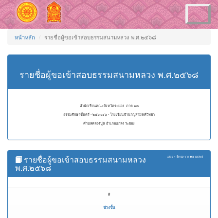
Toggle
navigation
หน้าหลัก
รายชื่อผู้ขอเข้าสอบธรรมสนามหลวง พ.ศ.๒๕๖๘
รายชื่อผู้ขอเข้าสอบธรรมสนามหลวง พ.ศ.๒๕๖๘
สำนักเรียนคณะจังหวัดระยอง ภาค ๑๓
ธรรมศึกษาชั้นตรี - ๒๕๓๐๑๖ - โรงเรียนชำนาญสามัคคีวิทยา
ตำบลคลองปูน อำเภอแกลง ระยอง
รายชื่อผู้ขอเข้าสอบธรรมสนามหลวง
แสดง
1 ถึง 50
จาก
168
ผลลัพธ์
พ.ศ.๒๕๖๘
#
ช่วงชั้น