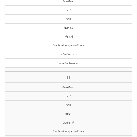
มัธยมศึกษา
ม.๔
นาย
เดชาวัต
เที่ยงแท้
โรงเรียนชำนาญสามัคคีวิทยา
วัดไตรรัตนาราม
คณะจังหวัดระยอง
11
มัธยมศึกษา
ม.๔
นาย
สิทธา
ปัญญาวงศ์
โรงเรียนชำนาญสามัคคีวิทยา