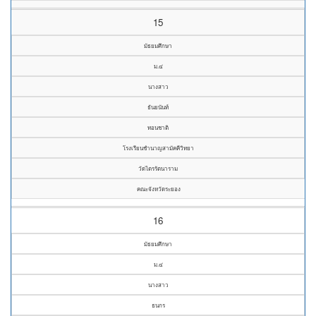
15
มัธยมศึกษา
ม.๔
นางสาว
ธันยนันท์
ทอนชาติ
โรงเรียนชำนาญสามัคคีวิทยา
วัดไตรรัตนาราม
คณะจังหวัดระยอง
16
มัธยมศึกษา
ม.๔
นางสาว
ธนกร