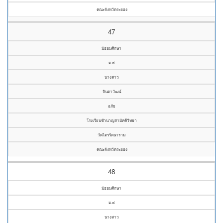
คณะจังหวัดระยอง
47
มัธยมศึกษา
ม.๔
นางสาว
จินดาวัฒน์
อภัย
โรงเรียนชำนาญสามัคคีวิทยา
วัดไตรรัตนาราม
คณะจังหวัดระยอง
48
มัธยมศึกษา
ม.๔
นางสาว