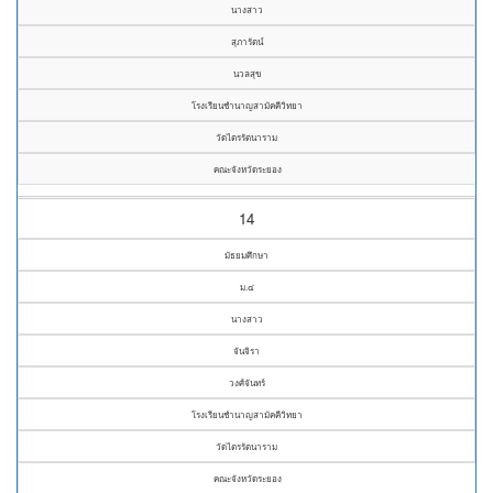
นางสาว
สุภารัตน์
นวลสุข
โรงเรียนชำนาญสามัคคีวิทยา
วัดไตรรัตนาราม
คณะจังหวัดระยอง
14
มัธยมศึกษา
ม.๔
นางสาว
จันจิรา
วงศ์จันทร์
โรงเรียนชำนาญสามัคคีวิทยา
วัดไตรรัตนาราม
คณะจังหวัดระยอง