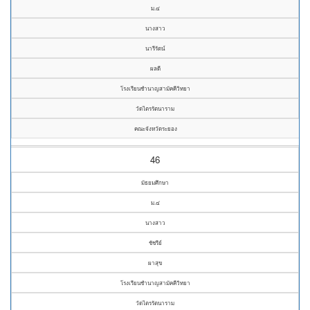
ม.๔
นางสาว
นารีรัตน์
ผลดี
โรงเรียนชำนาญสามัคคีวิทยา
วัดไตรรัตนาราม
คณะจังหวัดระยอง
46
มัธยมศึกษา
ม.๔
นางสาว
ชัชรีย์
ผาสุข
โรงเรียนชำนาญสามัคคีวิทยา
วัดไตรรัตนาราม