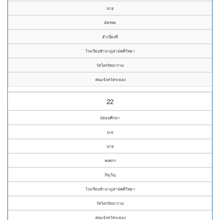
นาย
อัครพล
สำเนียงดี
โรงเรียนชำนาญสามัคคีวิทยา
วัดไตรรัตนาราม
คณะจังหวัดระยอง
22
มัธยมศึกษา
ม.๔
นาย
พงศกร
ภิญโญ
โรงเรียนชำนาญสามัคคีวิทยา
วัดไตรรัตนาราม
คณะจังหวัดระยอง