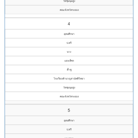
วัดชุมนุมสูง
คณะจังหวัดระยอง
4
อุดมศึกษา
ป.ตรี
นาง
แสงเพ็ชร
ค้ำชู
โรงเรียนชำนาญสามัคคีวิทยา
วัดชุมนุมสูง
คณะจังหวัดระยอง
5
อุดมศึกษา
ป.ตรี