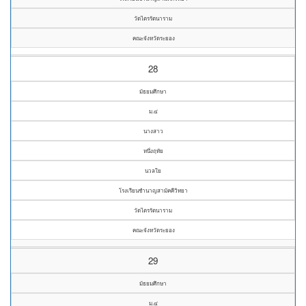
วัดไตรรัตนาราม
คณะจังหวัดระยอง
28
มัธยมศึกษา
ม.๔
นางสาว
หนึ่งฤทัย
นวลใย
โรงเรียนชำนาญสามัคคีวิทยา
วัดไตรรัตนาราม
คณะจังหวัดระยอง
29
มัธยมศึกษา
ม.๔