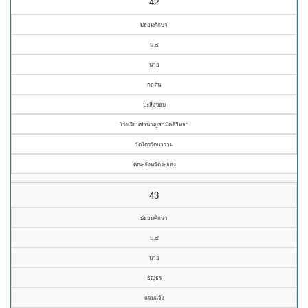
42
มัธยมศึกษา
ม.๔
นาย
กฤติน
ปะสิ่งชอบ
โรงเรียนชำนาญสามัคคีวิทยา
วัดไตรรัตนาราม
คณะจังหวัดระยอง
43
มัธยมศึกษา
ม.๔
นาย
ธัญธร
แจ่มแจ้ง