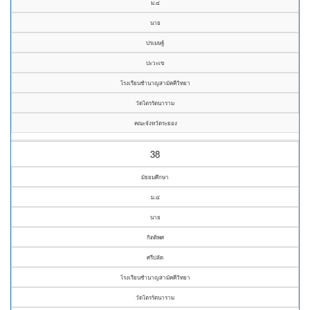
ม.๔
นาย
ปรเมษฐ์
ปะวะเข
โรงเรียนชำนาญสามัคคีวิทยา
วัดไตรรัตนาราม
คณะจังหวัดระยอง
38
มัธยมศึกษา
ม.๔
นาย
กิตติพศ
ศรีปลัด
โรงเรียนชำนาญสามัคคีวิทยา
วัดไตรรัตนาราม