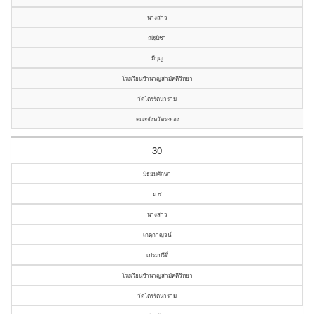
นางสาว
ณัฐนิชา
มีบุญ
โรงเรียนชำนาญสามัคคีวิทยา
วัดไตรรัตนาราม
คณะจังหวัดระยอง
30
มัธยมศึกษา
ม.๔
นางสาว
เกตุกาญจน์
เปรมปรีดิ์
โรงเรียนชำนาญสามัคคีวิทยา
วัดไตรรัตนาราม