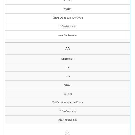
จารุกร
รื่นรมย์
โรงเรียนชำนาญสามัคคีวิทยา
วัดไตรรัตนาราม
คณะจังหวัดระยอง
33
มัธยมศึกษา
ม.๔
นาย
ณัฐภัทร
ระวังผิด
โรงเรียนชำนาญสามัคคีวิทยา
วัดไตรรัตนาราม
คณะจังหวัดระยอง
34