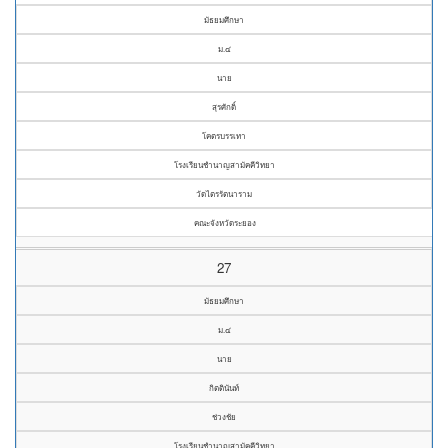
มัธยมศึกษา
ม.๔
นาย
สุรศักดิ์
โคตรบรรเทา
โรงเรียนชำนาญสามัคคีวิทยา
วัดไตรรัตนาราม
คณะจังหวัดระยอง
27
มัธยมศึกษา
ม.๔
นาย
กิตตินันท์
ช่วงชัย
โรงเรียนชำนาญสามัคคีวิทยา