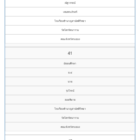
ณัฐวรรธน์
เหมพระภักตร์
โรงเรียนชำนาญสามัคคีวิทยา
วัดไตรรัตนาราม
คณะจังหวัดระยอง
41
มัธยมศึกษา
ม.๔
นาย
รุ่งโรจน์
ลอยพิมาย
โรงเรียนชำนาญสามัคคีวิทยา
วัดไตรรัตนาราม
คณะจังหวัดระยอง