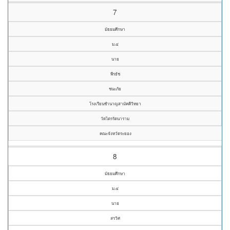
7
มัธยมศึกษา
ม.๔
นาย
พีรธัช
ชนะภัย
โรงเรียนชำนาญสามัคคีวิทยา
วัดไตรรัตนาราม
คณะจังหวัดระยอง
8
มัธยมศึกษา
ม.๔
นาย
สรวิศ