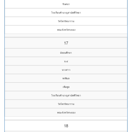
จินตนา
โรงเรียนชำนาญสามัคคีวิทยา
วัดไตรรัตนาราม
คณะจังหวัดระยอง
17
มัธยมศึกษา
ม.๔
นางสาว
พรพิมล
เพิ่มพูล
โรงเรียนชำนาญสามัคคีวิทยา
วัดไตรรัตนาราม
คณะจังหวัดระยอง
18