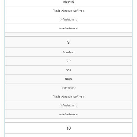
ศรีสุวรรณ์
โรงเรียนชำนาญสามัคคีวิทยา
วัดไตรรัตนาราม
คณะจังหวัดระยอง
9
มัธยมศึกษา
ม.๔
นาย
นิชคุณ
สำราญกลาง
โรงเรียนชำนาญสามัคคีวิทยา
วัดไตรรัตนาราม
คณะจังหวัดระยอง
10