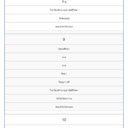
ค้ำชู
โรงเรียนชำนาญสามัคคีวิทยา
วัดชุมนุมสูง
คณะจังหวัดระยอง
9
มัธยมศึกษา
ม.๔
นาย
สิทธา
ปัญญาวงศ์
โรงเรียนชำนาญสามัคคีวิทยา
วัดไตรรัตนาราม
คณะจังหวัดระยอง
10