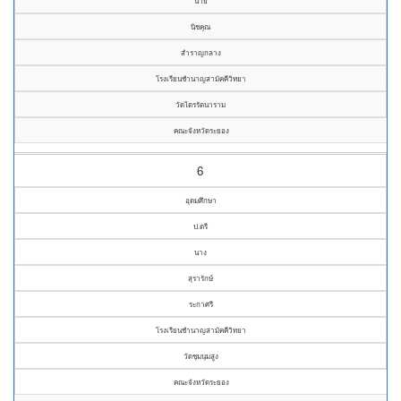
นาย
นิชคุณ
สำราญกลาง
โรงเรียนชำนาญสามัคคีวิทยา
วัดไตรรัตนาราม
คณะจังหวัดระยอง
6
อุดมศึกษา
ป.ตรี
นาง
สุรารักษ์
ระกาศรี
โรงเรียนชำนาญสามัคคีวิทยา
วัดชุมนุมสูง
คณะจังหวัดระยอง