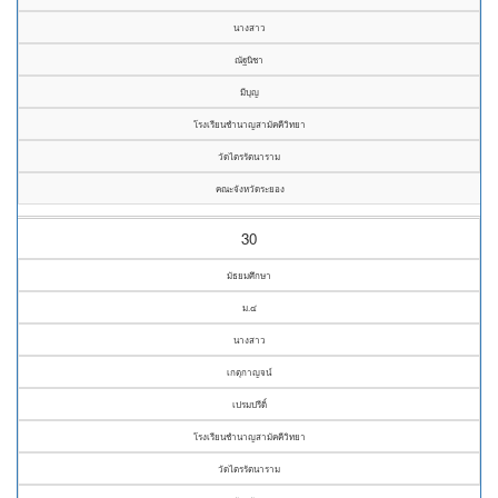
นางสาว
ณัฐนิชา
มีบุญ
โรงเรียนชำนาญสามัคคีวิทยา
วัดไตรรัตนาราม
คณะจังหวัดระยอง
30
มัธยมศึกษา
ม.๔
นางสาว
เกตุกาญจน์
เปรมปรีดิ์
โรงเรียนชำนาญสามัคคีวิทยา
วัดไตรรัตนาราม