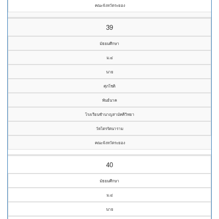
คณะจังหวัดระยอง
39
มัธยมศึกษา
ม.๔
นาย
ศุภโชติ
พันธ์นาค
โรงเรียนชำนาญสามัคคีวิทยา
วัดไตรรัตนาราม
คณะจังหวัดระยอง
40
มัธยมศึกษา
ม.๔
นาย