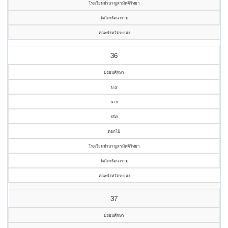
โรงเรียนชำนาญสามัคคีวิทยา
วัดไตรรัตนาราม
คณะจังหวัดระยอง
36
มัธยมศึกษา
ม.๔
นาย
ธนิก
ดอกไม้
โรงเรียนชำนาญสามัคคีวิทยา
วัดไตรรัตนาราม
คณะจังหวัดระยอง
37
มัธยมศึกษา