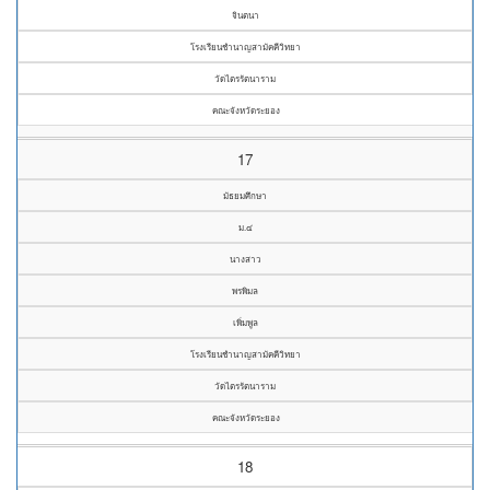
จินตนา
โรงเรียนชำนาญสามัคคีวิทยา
วัดไตรรัตนาราม
คณะจังหวัดระยอง
17
มัธยมศึกษา
ม.๔
นางสาว
พรพิมล
เพิ่มพูล
โรงเรียนชำนาญสามัคคีวิทยา
วัดไตรรัตนาราม
คณะจังหวัดระยอง
18