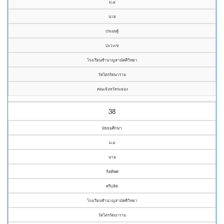
ม.๔
นาย
ปรเมษฐ์
ปะวะเข
โรงเรียนชำนาญสามัคคีวิทยา
วัดไตรรัตนาราม
คณะจังหวัดระยอง
38
มัธยมศึกษา
ม.๔
นาย
กิตติพศ
ศรีปลัด
โรงเรียนชำนาญสามัคคีวิทยา
วัดไตรรัตนาราม