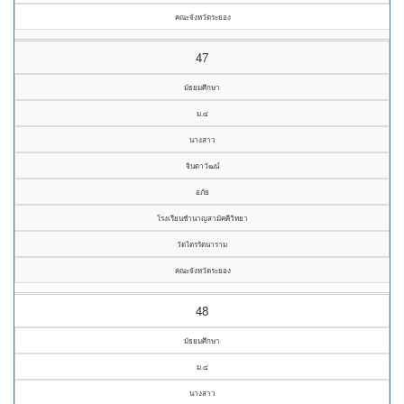
คณะจังหวัดระยอง
47
มัธยมศึกษา
ม.๔
นางสาว
จินดาวัฒน์
อภัย
โรงเรียนชำนาญสามัคคีวิทยา
วัดไตรรัตนาราม
คณะจังหวัดระยอง
48
มัธยมศึกษา
ม.๔
นางสาว