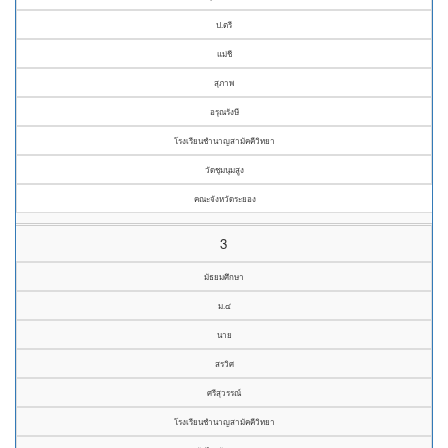
ป.ตรี
แม่ชี
สุภาพ
อรุณรังษี
โรงเรียนชำนาญสามัคคีวิทยา
วัดชุมนุมสูง
คณะจังหวัดระยอง
3
มัธยมศึกษา
ม.๔
นาย
สรวิศ
ศรีสุวรรณ์
โรงเรียนชำนาญสามัคคีวิทยา