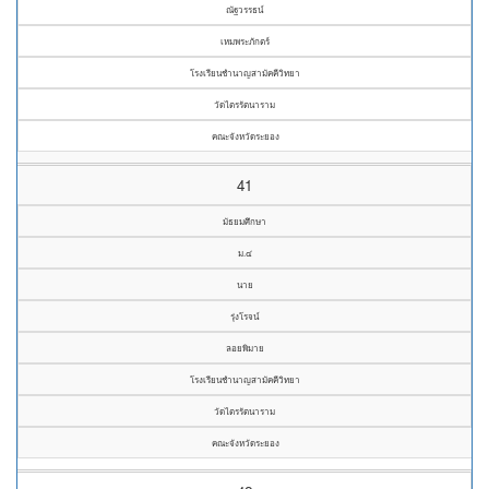
ณัฐวรรธน์
เหมพระภักตร์
โรงเรียนชำนาญสามัคคีวิทยา
วัดไตรรัตนาราม
คณะจังหวัดระยอง
41
มัธยมศึกษา
ม.๔
นาย
รุ่งโรจน์
ลอยพิมาย
โรงเรียนชำนาญสามัคคีวิทยา
วัดไตรรัตนาราม
คณะจังหวัดระยอง