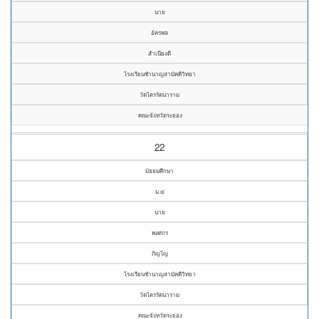
นาย
อัครพล
สำเนียงดี
โรงเรียนชำนาญสามัคคีวิทยา
วัดไตรรัตนาราม
คณะจังหวัดระยอง
22
มัธยมศึกษา
ม.๔
นาย
พงศกร
ภิญโญ
โรงเรียนชำนาญสามัคคีวิทยา
วัดไตรรัตนาราม
คณะจังหวัดระยอง