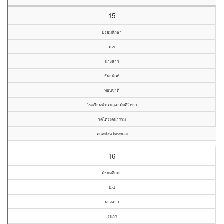
15
มัธยมศึกษา
ม.๔
นางสาว
ธันยนันท์
ทอนชาติ
โรงเรียนชำนาญสามัคคีวิทยา
วัดไตรรัตนาราม
คณะจังหวัดระยอง
16
มัธยมศึกษา
ม.๔
นางสาว
ธนกร