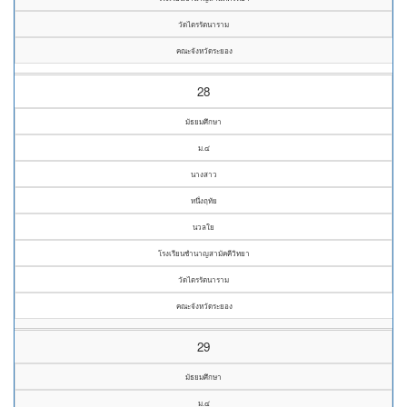
วัดไตรรัตนาราม
คณะจังหวัดระยอง
28
มัธยมศึกษา
ม.๔
นางสาว
หนึ่งฤทัย
นวลใย
โรงเรียนชำนาญสามัคคีวิทยา
วัดไตรรัตนาราม
คณะจังหวัดระยอง
29
มัธยมศึกษา
ม.๔