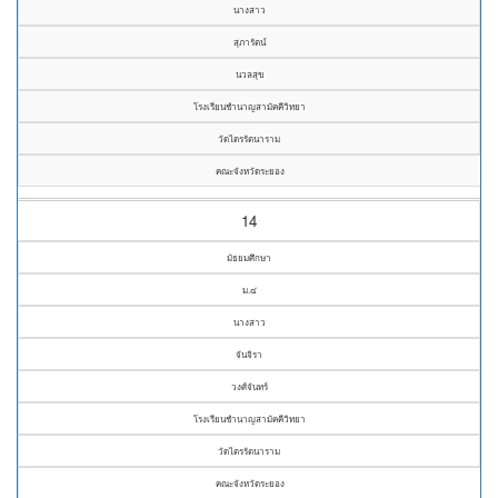
นางสาว
สุภารัตน์
นวลสุข
โรงเรียนชำนาญสามัคคีวิทยา
วัดไตรรัตนาราม
คณะจังหวัดระยอง
14
มัธยมศึกษา
ม.๔
นางสาว
จันจิรา
วงศ์จันทร์
โรงเรียนชำนาญสามัคคีวิทยา
วัดไตรรัตนาราม
คณะจังหวัดระยอง