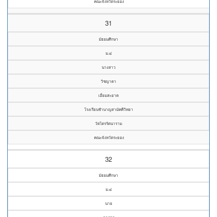
คณะจังหวัดระยอง
31
มัธยมศึกษา
ม.๔
นางสาว
วิชญาดา
เอี่ยมสะอาด
โรงเรียนชำนาญสามัคคีวิทยา
วัดไตรรัตนาราม
คณะจังหวัดระยอง
32
มัธยมศึกษา
ม.๔
นาย