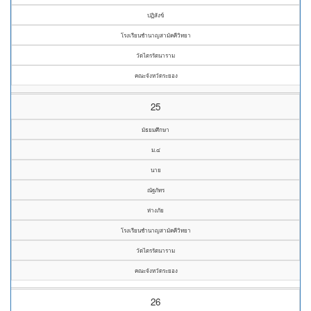
ปฏิสังข์
โรงเรียนชำนาญสามัคคีวิทยา
วัดไตรรัตนาราม
คณะจังหวัดระยอง
25
มัธยมศึกษา
ม.๔
นาย
ณัฐภัทร
ห่างภัย
โรงเรียนชำนาญสามัคคีวิทยา
วัดไตรรัตนาราม
คณะจังหวัดระยอง
26