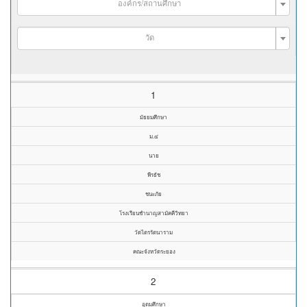
องค์กร/สถานศึกษา
วัด
1
มัธยมศึกษา
ม.๔
นาย
พีรธัช
ชนะภัย
โรงเรียนชำนาญสามัคคีวิทยา
วัดไตรรัตนาราม
คณะจังหวัดระยอง
2
อุดมศึกษา