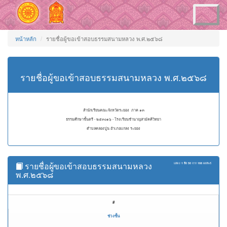
Toggle
navigation
หน้าหลัก
รายชื่อผู้ขอเข้าสอบธรรมสนามหลวง พ.ศ.๒๕๖๘
รายชื่อผู้ขอเข้าสอบธรรมสนามหลวง พ.ศ.๒๕๖๘
สำนักเรียนคณะจังหวัดระยอง ภาค ๑๓
ธรรมศึกษาชั้นตรี - ๒๕๓๐๑๖ - โรงเรียนชำนาญสามัคคีวิทยา
ตำบลคลองปูน อำเภอแกลง ระยอง
รายชื่อผู้ขอเข้าสอบธรรมสนามหลวง
แสดง
1 ถึง 50
จาก
168
ผลลัพธ์
พ.ศ.๒๕๖๘
#
ช่วงชั้น