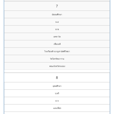
7
มัธยมศึกษา
ม.๔
นาย
เดชาวัต
เที่ยงแท้
โรงเรียนชำนาญสามัคคีวิทยา
วัดไตรรัตนาราม
คณะจังหวัดระยอง
8
อุดมศึกษา
ป.ตรี
นาง
แสงเพ็ชร