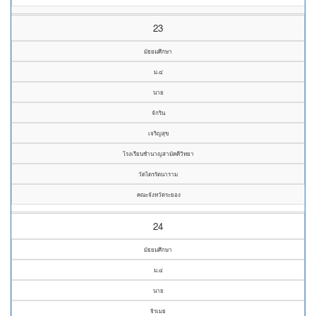
23
มัธยมศึกษา
ม.๔
นาย
จักริน
เจริญสุข
โรงเรียนชำนาญสามัคคีวิทยา
วัดไตรรัตนาราม
คณะจังหวัดระยอง
24
มัธยมศึกษา
ม.๔
นาย
จิรเมธ