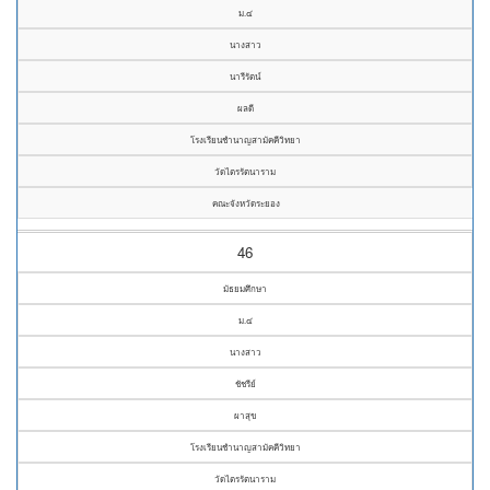
ม.๔
นางสาว
นารีรัตน์
ผลดี
โรงเรียนชำนาญสามัคคีวิทยา
วัดไตรรัตนาราม
คณะจังหวัดระยอง
46
มัธยมศึกษา
ม.๔
นางสาว
ชัชรีย์
ผาสุข
โรงเรียนชำนาญสามัคคีวิทยา
วัดไตรรัตนาราม