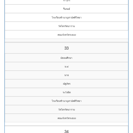
จารุกร
รื่นรมย์
โรงเรียนชำนาญสามัคคีวิทยา
วัดไตรรัตนาราม
คณะจังหวัดระยอง
33
มัธยมศึกษา
ม.๔
นาย
ณัฐภัทร
ระวังผิด
โรงเรียนชำนาญสามัคคีวิทยา
วัดไตรรัตนาราม
คณะจังหวัดระยอง
34