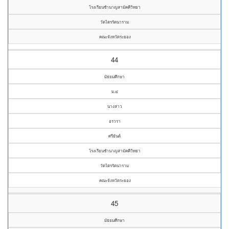
โรงเรียนชำนาญสามัคคีวิทยา
วัดไตรรัตนาราม
คณะจังหวัดระยอง
44
มัธยมศึกษา
ม.๔
นางสาว
อรวรา
ศรียันต์
โรงเรียนชำนาญสามัคคีวิทยา
วัดไตรรัตนาราม
คณะจังหวัดระยอง
45
มัธยมศึกษา