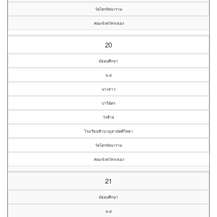
วัดไตรรัตนาราม
คณะจังหวัดระยอง
20
มัธยมศึกษา
ม.๔
นางสาว
ปาริฉัตร
วังซ้าย
โรงเรียนชำนาญสามัคคีวิทยา
วัดไตรรัตนาราม
คณะจังหวัดระยอง
21
มัธยมศึกษา
ม.๔