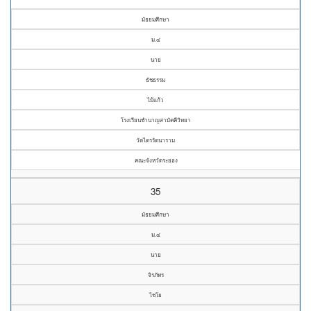
มัธยมศึกษา
ม.๔
นาย
ธัชธรรม
ไม้แก้ว
โรงเรียนชำนาญสามัคคีวิทยา
วัดไตรรัตนาราม
คณะจังหวัดระยอง
35
มัธยมศึกษา
ม.๔
นาย
จิรภัทร
ไชโย