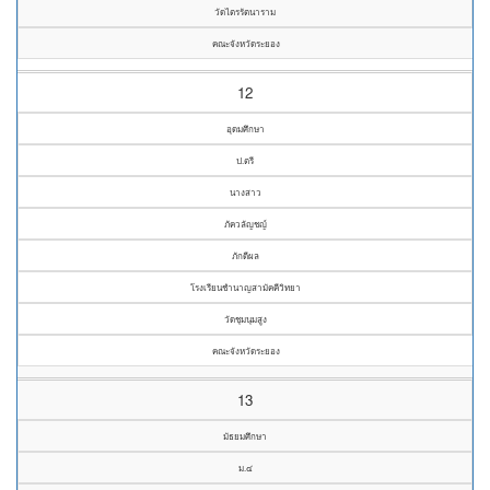
วัดไตรรัตนาราม
คณะจังหวัดระยอง
12
อุดมศึกษา
ป.ตรี
นางสาว
ภัควลัญชญ์
ภักดีผล
โรงเรียนชำนาญสามัคคีวิทยา
วัดชุมนุมสูง
คณะจังหวัดระยอง
13
มัธยมศึกษา
ม.๔