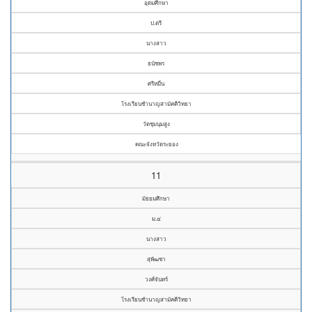
อุดมศึกษา
ป.ตรี
นางสาว
ธนัชพร
ศรีหมื่น
โรงเรียนชำนาญสามัคคีวิทยา
วัดชุมนุมสูง
คณะจังหวัดระยอง
11
มัธยมศึกษา
ม.๔
นางสาว
สุพัฒชา
วงศ์จันทร์
โรงเรียนชำนาญสามัคคีวิทยา