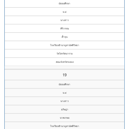
มัธยมศึกษา
ม.๔
นางสาว
ศิริวรรณ
ค้ำจุน
โรงเรียนชำนาญสามัคคีวิทยา
วัดไตรรัตนาราม
คณะจังหวัดระยอง
19
มัธยมศึกษา
ม.๔
นางสาว
อภิษฎา
นาคเกษม
โรงเรียนชำนาญสามัคคีวิทยา