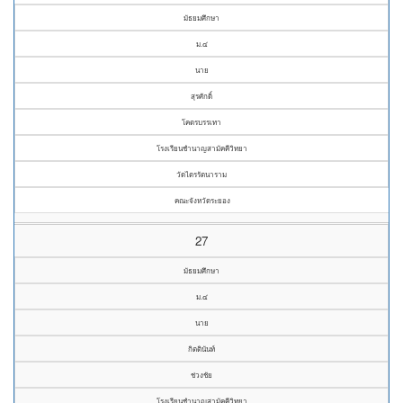
มัธยมศึกษา
ม.๔
นาย
สุรศักดิ์
โคตรบรรเทา
โรงเรียนชำนาญสามัคคีวิทยา
วัดไตรรัตนาราม
คณะจังหวัดระยอง
27
มัธยมศึกษา
ม.๔
นาย
กิตตินันท์
ช่วงชัย
โรงเรียนชำนาญสามัคคีวิทยา