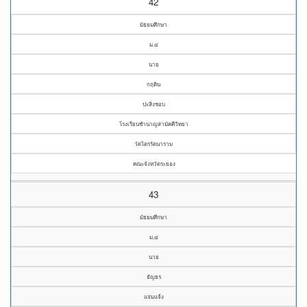
42
มัธยมศึกษา
ม.๔
นาย
กฤติน
ปะสิ่งชอบ
โรงเรียนชำนาญสามัคคีวิทยา
วัดไตรรัตนาราม
คณะจังหวัดระยอง
43
มัธยมศึกษา
ม.๔
นาย
ธัญธร
แจ่มแจ้ง