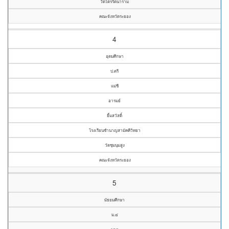
วัดไตรรัตนาราม
คณะจังหวัดระยอง
4
อุดมศึกษา
ป.ตรี
แม่ชี
อารมย์
ยิ้มสวัสดิ์
โรงเรียนชำนาญสามัคคีวิทยา
วัดชุมนุมสูง
คณะจังหวัดระยอง
5
มัธยมศึกษา
ม.๔