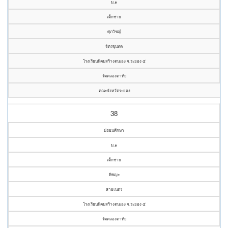
ม.๑
เด็กชาย
ศุภวิชญ์
จิตรขุนทด
โรงเรียนนิคมสร้างตนเอง จ.ระยอง ๕
วัดคลองตาทัย
คณะจังหวัดระยอง
38
มัธยมศึกษา
ม.๑
เด็กชาย
พิชญะ
สายเนตร
โรงเรียนนิคมสร้างตนเอง จ.ระยอง ๕
วัดคลองตาทัย