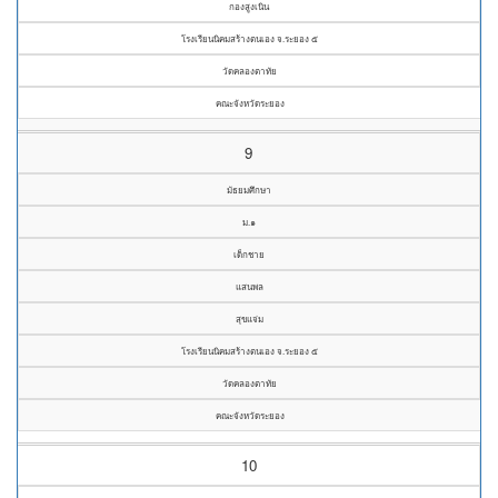
กองสูงเนิน
โรงเรียนนิคมสร้างตนเอง จ.ระยอง ๕
วัดคลองตาทัย
คณะจังหวัดระยอง
9
มัธยมศึกษา
ม.๑
เด็กชาย
แสนพล
สุขแจ่ม
โรงเรียนนิคมสร้างตนเอง จ.ระยอง ๕
วัดคลองตาทัย
คณะจังหวัดระยอง
10