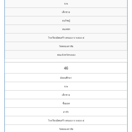
ม.๒
เด็กชาย
ธนวิชญ์
สมเพชร
โรงเรียนนิคมสร้างตนเอง จ.ระยอง ๕
วัดคลองตาทัย
คณะจังหวัดระยอง
46
มัธยมศึกษา
ม.๒
เด็กชาย
ชั้นยอด
สาขำ
โรงเรียนนิคมสร้างตนเอง จ.ระยอง ๕
วัดคลองตาทัย