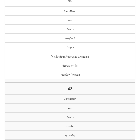
42
มัธยมศึกษา
ม.๒
เด็กชาย
ภานุวัฒน์
วันยุมา
โรงเรียนนิคมสร้างตนเอง จ.ระยอง ๕
วัดคลองตาทัย
คณะจังหวัดระยอง
43
มัธยมศึกษา
ม.๒
เด็กชาย
ธนะชัย
บุตรเจริญ