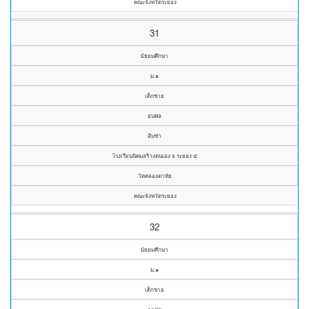
คณะจังหวัดระยอง
31
มัธยมศึกษา
ม.๑
เด็กชาย
ธนพล
ส้มซ่า
โรงเรียนนิคมสร้างตนเอง จ.ระยอง ๕
วัดคลองตาทัย
คณะจังหวัดระยอง
32
มัธยมศึกษา
ม.๑
เด็กชาย