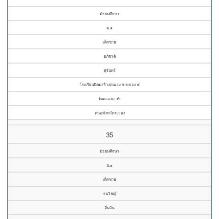
มัธยมศึกษา
ม.๑
เด็กชาย
อภิชาติ
สุจันทร์
โรงเรียนนิคมสร้างตนเอง จ.ระยอง ๕
วัดคลองตาทัย
คณะจังหวัดระยอง
35
มัธยมศึกษา
ม.๑
เด็กชาย
ธนวิชญ์
อิ่มสิน