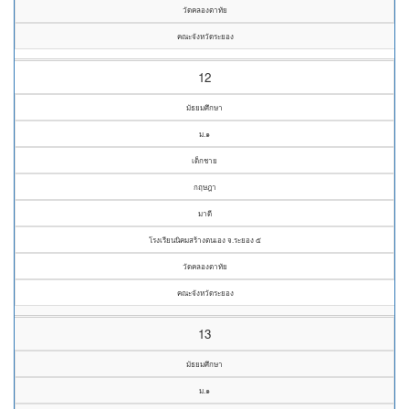
วัดคลองตาทัย
คณะจังหวัดระยอง
12
มัธยมศึกษา
ม.๑
เด็กชาย
กฤษฎา
มาดี
โรงเรียนนิคมสร้างตนเอง จ.ระยอง ๕
วัดคลองตาทัย
คณะจังหวัดระยอง
13
มัธยมศึกษา
ม.๑