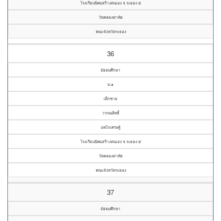
โรงเรียนนิคมสร้างตนเอง จ.ระยอง ๕
วัดคลองตาทัย
คณะจังหวัดระยอง
36
มัธยมศึกษา
ม.๑
เด็กชาย
วรรณสิทธิ์
แพโกเศรษฐ์
โรงเรียนนิคมสร้างตนเอง จ.ระยอง ๕
วัดคลองตาทัย
คณะจังหวัดระยอง
37
มัธยมศึกษา