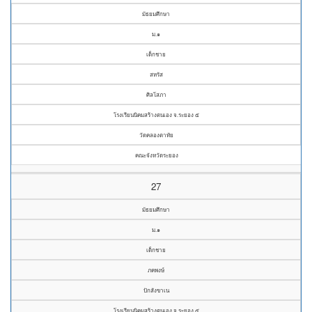
มัธยมศึกษา
ม.๑
เด็กชาย
สหรัส
ศิลโสภา
โรงเรียนนิคมสร้างตนเอง จ.ระยอง ๕
วัดคลองตาทัย
คณะจังหวัดระยอง
27
มัธยมศึกษา
ม.๑
เด็กชาย
ภคพงษ์
ปักสังขาเน
โรงเรียนนิคมสร้างตนเอง จ.ระยอง ๕