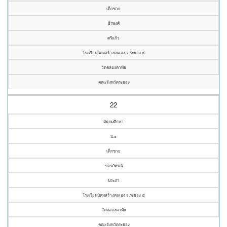
เด็กชาย
ธีรพงศ์
ศรีแก้ว
โรงเรียนนิคมสร้างตนเอง จ.ระยอง ๕
วัดคลองตาทัย
คณะจังหวัดระยอง
22
มัธยมศึกษา
ม.๑
เด็กชาย
ขจรภัทรณ์
ประภา
โรงเรียนนิคมสร้างตนเอง จ.ระยอง ๕
วัดคลองตาทัย
คณะจังหวัดระยอง