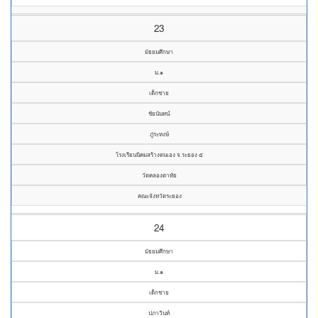
23
มัธยมศึกษา
ม.๑
เด็กชาย
ชัยนันทน์
ภู่ระหงษ์
โรงเรียนนิคมสร้างตนเอง จ.ระยอง ๕
วัดคลองตาทัย
คณะจังหวัดระยอง
24
มัธยมศึกษา
ม.๑
เด็กชาย
ปภาวินท์