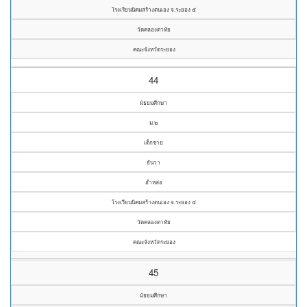
โรงเรียนนิคมสร้างตนเอง จ.ระยอง ๕
วัดคลองตาทัย
คณะจังหวัดระยอง
44
มัธยมศึกษา
ม.๒
เด็กชาย
ธันวา
อ่ำหล่อ
โรงเรียนนิคมสร้างตนเอง จ.ระยอง ๕
วัดคลองตาทัย
คณะจังหวัดระยอง
45
มัธยมศึกษา