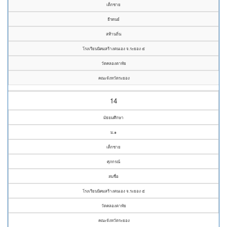
เด็กชาย
ธีรดนย์
สท้านถิ่น
โรงเรียนนิคมสร้างตนเอง จ.ระยอง ๕
วัดคลองตาทัย
คณะจังหวัดระยอง
14
มัธยมศึกษา
ม.๑
เด็กชาย
ศุภกรณ์
สมชื่อ
โรงเรียนนิคมสร้างตนเอง จ.ระยอง ๕
วัดคลองตาทัย
คณะจังหวัดระยอง