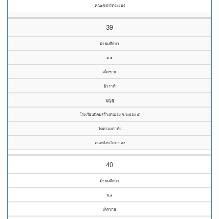
คณะจังหวัดระยอง
39
มัธยมศึกษา
ม.๑
เด็กชาย
ธิวราห์
บุญชู
โรงเรียนนิคมสร้างตนเอง จ.ระยอง ๕
วัดคลองตาทัย
คณะจังหวัดระยอง
40
มัธยมศึกษา
ม.๑
เด็กชาย