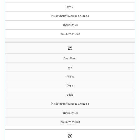
ภูท้วม
โรงเรียนนิคมสร้างตนเอง จ.ระยอง ๕
วัดคลองตาทัย
คณะจังหวัดระยอง
25
มัธยมศึกษา
ม.๑
เด็กชาย
วิทยา
อาศัย
โรงเรียนนิคมสร้างตนเอง จ.ระยอง ๕
วัดคลองตาทัย
คณะจังหวัดระยอง
26