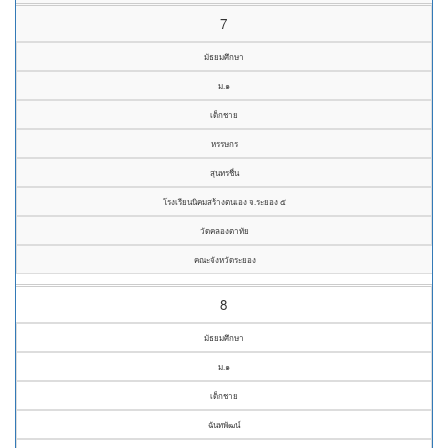
7
มัธยมศึกษา
ม.๑
เด็กชาย
หรรษกร
สุนทรชื่น
โรงเรียนนิคมสร้างตนเอง จ.ระยอง ๕
วัดคลองตาทัย
คณะจังหวัดระยอง
8
มัธยมศึกษา
ม.๑
เด็กชาย
ฉันทพัฒน์