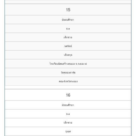
15
มัธยมศึกษา
ม.๑
เด็กชาย
นพรัตน์
เส็งสกุล
โรงเรียนนิคมสร้างตนเอง จ.ระยอง ๕
วัดคลองตาทัย
คณะจังหวัดระยอง
16
มัธยมศึกษา
ม.๑
เด็กชาย
รุ่งยศ