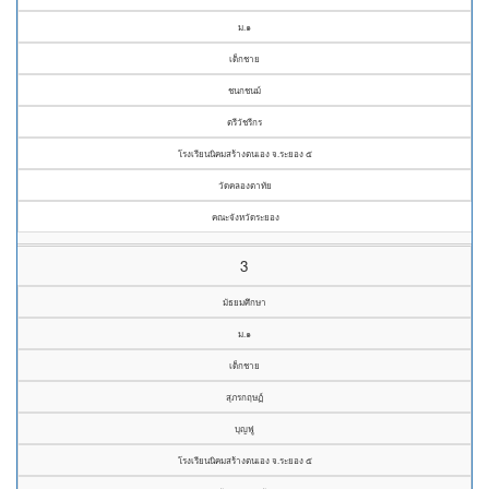
ม.๑
เด็กชาย
ชนกชนม์
ตรีวัชรีกร
โรงเรียนนิคมสร้างตนเอง จ.ระยอง ๕
วัดคลองตาทัย
คณะจังหวัดระยอง
3
มัธยมศึกษา
ม.๑
เด็กชาย
สุภรกฤษฏ์
บุญฟู
โรงเรียนนิคมสร้างตนเอง จ.ระยอง ๕