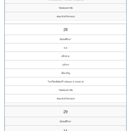
วัดคลองตาทัย
คณะจังหวัดระยอง
28
มัธยมศึกษา
ม.๑
เด็กชาย
ปภังกร
เพ็งเจริญ
โรงเรียนนิคมสร้างตนเอง จ.ระยอง ๕
วัดคลองตาทัย
คณะจังหวัดระยอง
29
มัธยมศึกษา
ม.๑