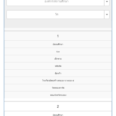
องค์กร/สถานศึกษา
วัด
1
มัธยมศึกษา
ม.๑
เด็กชาย
หทัยทัต
ตุ้ยแก้ว
โรงเรียนนิคมสร้างตนเอง จ.ระยอง ๕
วัดคลองตาทัย
คณะจังหวัดระยอง
2
มัธยมศึกษา