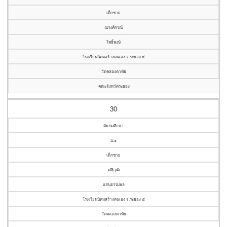
เด็กชาย
ณรงค์กรณ์
โพธิ์พงษ์
โรงเรียนนิคมสร้างตนเอง จ.ระยอง ๕
วัดคลองตาทัย
คณะจังหวัดระยอง
30
มัธยมศึกษา
ม.๑
เด็กชาย
ณัฐิวุฒิ
แสนธรรมพล
โรงเรียนนิคมสร้างตนเอง จ.ระยอง ๕
วัดคลองตาทัย