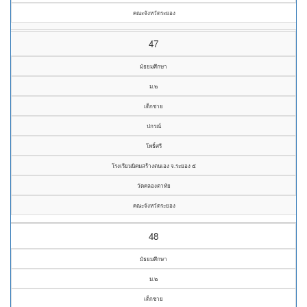
คณะจังหวัดระยอง
47
มัธยมศึกษา
ม.๒
เด็กชาย
ปกรณ์
โพธิ์ศรี
โรงเรียนนิคมสร้างตนเอง จ.ระยอง ๕
วัดคลองตาทัย
คณะจังหวัดระยอง
48
มัธยมศึกษา
ม.๒
เด็กชาย