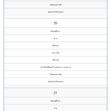
วัดคลองตาทัย
คณะจังหวัดระยอง
20
มัธยมศึกษา
ม.๑
เด็กชาย
ปภาวินท์
ศิริวงษ์
โรงเรียนนิคมสร้างตนเอง จ.ระยอง ๕
วัดคลองตาทัย
คณะจังหวัดระยอง
21
มัธยมศึกษา
ม.๑