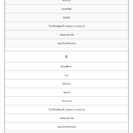
เด็กชาย
ออมทรัพย์
พรมชัย
โรงเรียนนิคมสร้างตนเอง จ.ระยอง ๕
วัดคลองตาทัย
คณะจังหวัดระยอง
6
มัธยมศึกษา
ม.๑
เด็กชาย
ณธภพ
ใจสะอาด
โรงเรียนนิคมสร้างตนเอง จ.ระยอง ๕
วัดคลองตาทัย
คณะจังหวัดระยอง