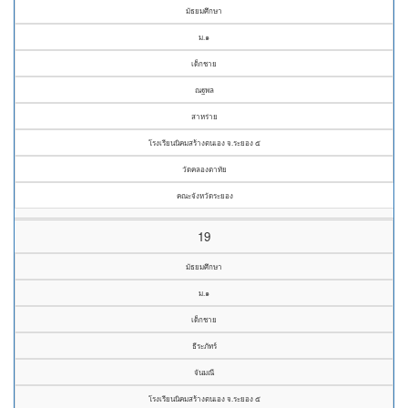
มัธยมศึกษา
ม.๑
เด็กชาย
ณฐพล
สาหร่าย
โรงเรียนนิคมสร้างตนเอง จ.ระยอง ๕
วัดคลองตาทัย
คณะจังหวัดระยอง
19
มัธยมศึกษา
ม.๑
เด็กชาย
ธีระภัทร์
จันมณี
โรงเรียนนิคมสร้างตนเอง จ.ระยอง ๕