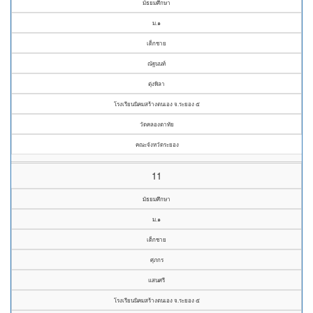
มัธยมศึกษา
ม.๑
เด็กชาย
ณัฐนนท์
ตุ่งพิลา
โรงเรียนนิคมสร้างตนเอง จ.ระยอง ๕
วัดคลองตาทัย
คณะจังหวัดระยอง
11
มัธยมศึกษา
ม.๑
เด็กชาย
ศุภกร
แสนศรี
โรงเรียนนิคมสร้างตนเอง จ.ระยอง ๕