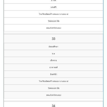
อานัช
แจ่มศิริ
โรงเรียนนิคมสร้างตนเอง จ.ระยอง ๕
วัดคลองตาทัย
คณะจังหวัดระยอง
33
มัธยมศึกษา
ม.๑
เด็กชาย
ธาดาพงศ์
อินทร์ฉ่ำ
โรงเรียนนิคมสร้างตนเอง จ.ระยอง ๕
วัดคลองตาทัย
คณะจังหวัดระยอง
34