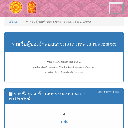
Toggle
navigation
หน้าหลัก
รายชื่อผู้ขอเข้าสอบธรรมสนามหลวง พ.ศ.๒๕๖๘
รายชื่อผู้ขอเข้าสอบธรรมสนามหลวง พ.ศ.๒๕๖๘
สำนักเรียนคณะจังหวัดระยอง ภาค ๑๓
ธรรมศึกษาชั้นตรี - ๒๕๓๐๓๘ - โรงเรียนนิคมสร้างตนเองจังหวัดระยอง ๕
ตำบลนิคมพัฒนา อำเภอนิคมพัฒนา ระยอง
รายชื่อผู้ขอเข้าสอบธรรมสนามหลวง
แสดง
1 ถึง 50
จาก
111
ผลลัพธ์
พ.ศ.๒๕๖๘
#
ช่วงชั้น