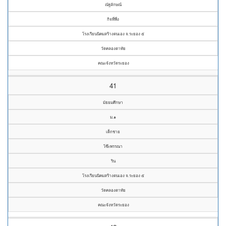
ณัฐลักษณ์
กิจที่พึ่ง
โรงเรียนนิคมสร้างตนเอง จ.ระยอง ๕
วัดคลองตาทัย
คณะจังหวัดระยอง
41
มัธยมศึกษา
ม.๑
เด็กชาย
โซ๊ะพรรณา
ริน
โรงเรียนนิคมสร้างตนเอง จ.ระยอง ๕
วัดคลองตาทัย
คณะจังหวัดระยอง