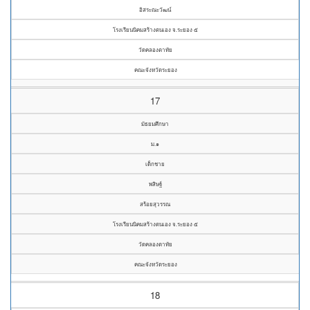
อิสระณะวัฒน์
โรงเรียนนิคมสร้างตนเอง จ.ระยอง ๕
วัดคลองตาทัย
คณะจังหวัดระยอง
17
มัธยมศึกษา
ม.๑
เด็กชาย
พสิษฐ์
สร้อยสุวรรณ
โรงเรียนนิคมสร้างตนเอง จ.ระยอง ๕
วัดคลองตาทัย
คณะจังหวัดระยอง
18