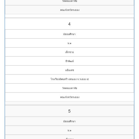
วัดคลองตาทัย
คณะจังหวัดระยอง
4
มัธยมศึกษา
ม.๑
เด็กชาย
ธีรพัฒน์
แย้มเดช
โรงเรียนนิคมสร้างตนเอง จ.ระยอง ๕
วัดคลองตาทัย
คณะจังหวัดระยอง
5
มัธยมศึกษา
ม.๑