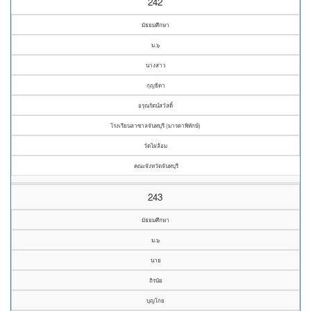
242
มัธยมศึกษา
ม.๖
นางสาว
กุญธิดา
อรุณรัตน์สวัสดิ์
โรงเรียนลาซาลจันทบุรี (มารดาพิทักษ์)
วัดไผ่ล้อม
คณะจังหวัดจันทบุรี
243
มัธยมศึกษา
ม.๖
นาย
ถิรนัย
บุญโกย