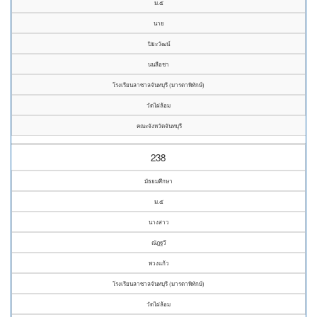
ม.๕
นาย
ปิยะวัฒน์
นนลือชา
โรงเรียนลาซาลจันทบุรี (มารดาพิทักษ์)
วัดไผ่ล้อม
คณะจังหวัดจันทบุรี
238
มัธยมศึกษา
ม.๕
นางสาว
ณัฎฐวี
พวงแก้ว
โรงเรียนลาซาลจันทบุรี (มารดาพิทักษ์)
วัดไผ่ล้อม