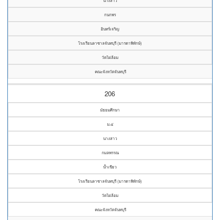
นางสาว
กนกพร
อินทร์เจริญ
โรงเรียนลาซาลจันทบุรี (มารดาพิทักษ์)
วัดไผ่ล้อม
คณะจังหวัดจันทบุรี
206
มัธยมศึกษา
ม.๔
นางสาว
กมลพรรณ
น้ำเขียว
โรงเรียนลาซาลจันทบุรี (มารดาพิทักษ์)
วัดไผ่ล้อม
คณะจังหวัดจันทบุรี