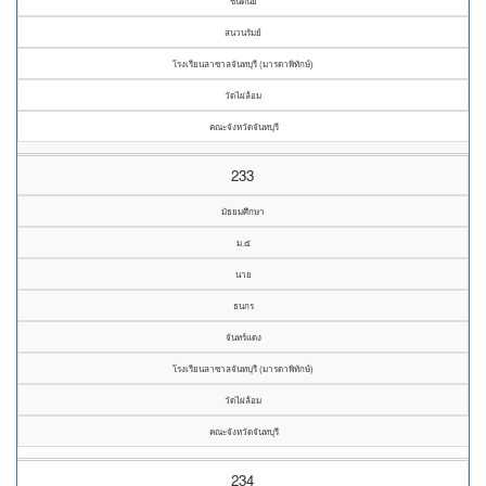
ชินดนัย
สนวนรัมย์
โรงเรียนลาซาลจันทบุรี (มารดาพิทักษ์)
วัดไผ่ล้อม
คณะจังหวัดจันทบุรี
233
มัธยมศึกษา
ม.๕
นาย
ธนกร
จันทร์แดง
โรงเรียนลาซาลจันทบุรี (มารดาพิทักษ์)
วัดไผ่ล้อม
คณะจังหวัดจันทบุรี
234