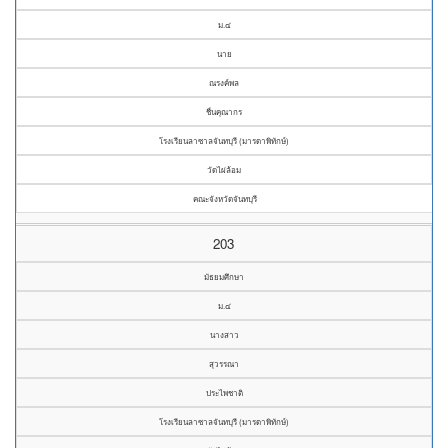
ม.๔
นาย
ณรงค์พล
ชื่นคุณากร
โรงเรียนลาซาลจันทบุรี (มารดาพิทักษ์)
วัดไผ่ล้อม
คณะจังหวัดจันทบุรี
203
มัธยมศึกษา
ม.๔
นางสาว
สุวรรณา
ประไพชาติ
โรงเรียนลาซาลจันทบุรี (มารดาพิทักษ์)