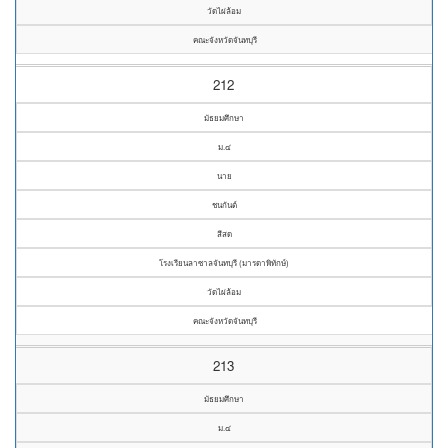
วัดไผ่ล้อม
คณะจังหวัดจันทบุรี
212
มัธยมศึกษา
ม.๔
นาย
ชนกันต์
สีสด
โรงเรียนลาซาลจันทบุรี (มารดาพิทักษ์)
วัดไผ่ล้อม
คณะจังหวัดจันทบุรี
213
มัธยมศึกษา
ม.๔