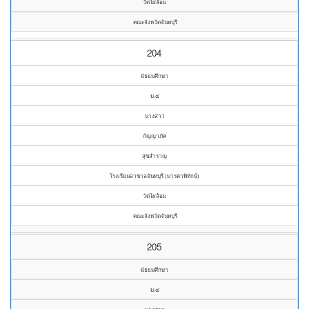
วัดไผ่ล้อม
คณะจังหวัดจันทบุรี
204
มัธยมศึกษา
ม.๔
นางสาว
กัญญาภัค
สุขสำราญ
โรงเรียนลาซาลจันทบุรี (มารดาพิทักษ์)
วัดไผ่ล้อม
คณะจังหวัดจันทบุรี
205
มัธยมศึกษา
ม.๔