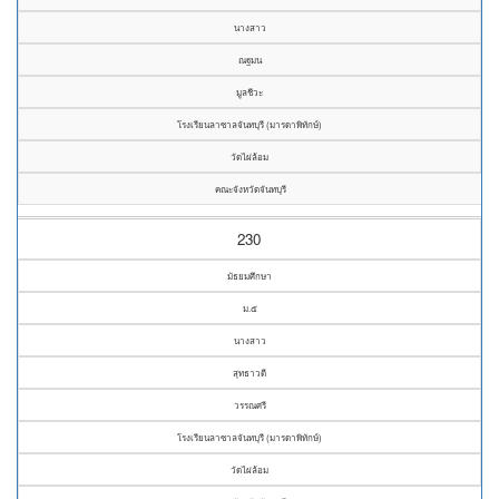
นางสาว
ณฐมน
มูลชีวะ
โรงเรียนลาซาลจันทบุรี (มารดาพิทักษ์)
วัดไผ่ล้อม
คณะจังหวัดจันทบุรี
230
มัธยมศึกษา
ม.๕
นางสาว
สุทธาวดี
วรรณศรี
โรงเรียนลาซาลจันทบุรี (มารดาพิทักษ์)
วัดไผ่ล้อม