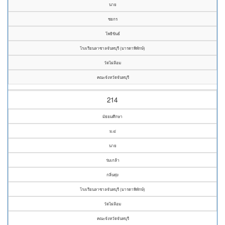
นาย
ชยกร
โพธิขันธ์
โรงเรียนลาซาลจันทบุรี (มารดาพิทักษ์)
วัดไผ่ล้อม
คณะจังหวัดจันทบุรี
214
มัธยมศึกษา
ม.๔
นาย
ร่มเกล้า
กลิ่นทุ่ง
โรงเรียนลาซาลจันทบุรี (มารดาพิทักษ์)
วัดไผ่ล้อม
คณะจังหวัดจันทบุรี