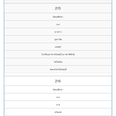
215
มัธยมศึกษา
ม.๔
นางสาว
บุษราคัม
แสนคำ
โรงเรียนลาซาลจันทบุรี (มารดาพิทักษ์)
วัดไผ่ล้อม
คณะจังหวัดจันทบุรี
216
มัธยมศึกษา
ม.๔
นาย
ดรัณภพ