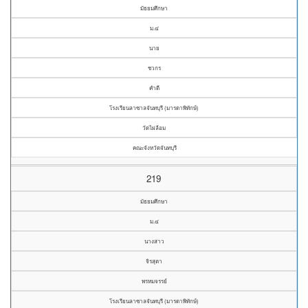
มัธยมศึกษา
ม.๔
นาย
ชวกร
คำดี
โรงเรียนลาซาลจันทบุรี (มารดาพิทักษ์)
วัดไผ่ล้อม
คณะจังหวัดจันทบุรี
219
มัธยมศึกษา
ม.๔
นางสาว
จิรสุตา
พรหมจรรย์
โรงเรียนลาซาลจันทบุรี (มารดาพิทักษ์)