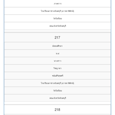
ภาคการ
โรงเรียนลาซาลจันทบุรี (มารดาพิทักษ์)
วัดไผ่ล้อม
คณะจังหวัดจันทบุรี
217
มัธยมศึกษา
ม.๔
นางสาว
วิชญาดา
ชนันสิริสุขศรี
โรงเรียนลาซาลจันทบุรี (มารดาพิทักษ์)
วัดไผ่ล้อม
คณะจังหวัดจันทบุรี
218