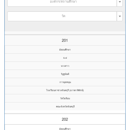
องค์กร/สถานศึกษา
วัด
201
มัธยมศึกษา
ม.๔
นางสาว
รัฎฐนันท์
การอุดหนุน
โรงเรียนลาซาลจันทบุรี (มารดาพิทักษ์)
วัดไผ่ล้อม
คณะจังหวัดจันทบุรี
202
มัธยมศึกษา