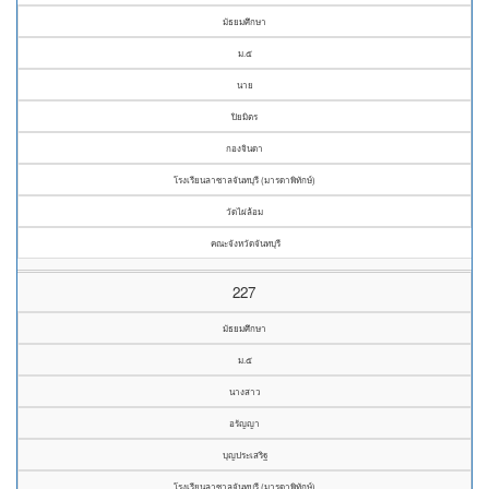
มัธยมศึกษา
ม.๕
นาย
ปิยมิตร
กองจินดา
โรงเรียนลาซาลจันทบุรี (มารดาพิทักษ์)
วัดไผ่ล้อม
คณะจังหวัดจันทบุรี
227
มัธยมศึกษา
ม.๕
นางสาว
อรัญญา
บุญประเสริฐ
โรงเรียนลาซาลจันทบุรี (มารดาพิทักษ์)