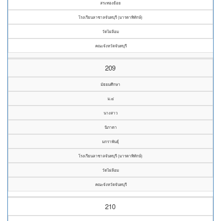
สระทองย้อย
โรงเรียนลาซาลจันทบุรี (มารดาพิทักษ์)
วัดไผ่ล้อม
คณะจังหวัดจันทบุรี
209
มัธยมศึกษา
ม.๔
นางสาว
นิภาดา
มกราพันธุ์
โรงเรียนลาซาลจันทบุรี (มารดาพิทักษ์)
วัดไผ่ล้อม
คณะจังหวัดจันทบุรี
210