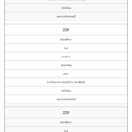
วัดไผ่ล้อม
คณะจังหวัดจันทบุรี
228
มัธยมศึกษา
ม.๕
นางสาว
พลอยชมพู
บุบผา
โรงเรียนลาซาลจันทบุรี (มารดาพิทักษ์)
วัดไผ่ล้อม
คณะจังหวัดจันทบุรี
229
มัธยมศึกษา
ม.๕