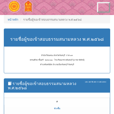
Toggle
navigation
หน้าหลัก
รายชื่อผู้ขอเข้าสอบธรรมสนามหลวง พ.ศ.๒๕๖๘
รายชื่อผู้ขอเข้าสอบธรรมสนามหลวง พ.ศ.๒๕๖๘
สำนักเรียนคณะจังหวัดจันทบุรี ภาค ๑๓
ธรรมศึกษาชั้นตรี - ๒๕๔๐๐๑ - โรงเรียนลาซาลจันทบุรี (มารดาพิทักษ์)
ตำบลจันทนิมิต อำเภอเมืองจันทบุรี จันทบุรี
รายชื่อผู้ขอเข้าสอบธรรมสนามหลวง
แสดง
201 ถึง 245
จาก
245
ผลลัพธ์
พ.ศ.๒๕๖๘
#
ช่วงชั้น