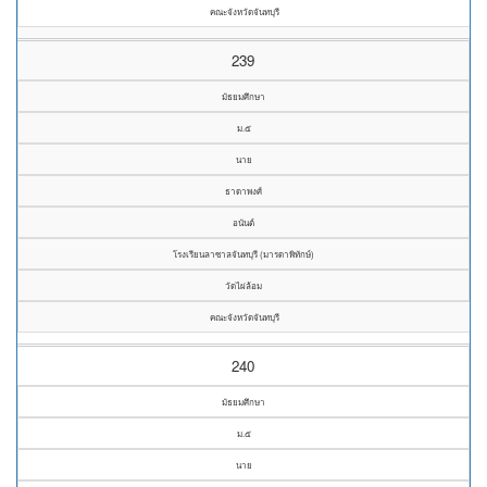
คณะจังหวัดจันทบุรี
239
มัธยมศึกษา
ม.๕
นาย
ธาดาพงศ์
อนันต์
โรงเรียนลาซาลจันทบุรี (มารดาพิทักษ์)
วัดไผ่ล้อม
คณะจังหวัดจันทบุรี
240
มัธยมศึกษา
ม.๕
นาย