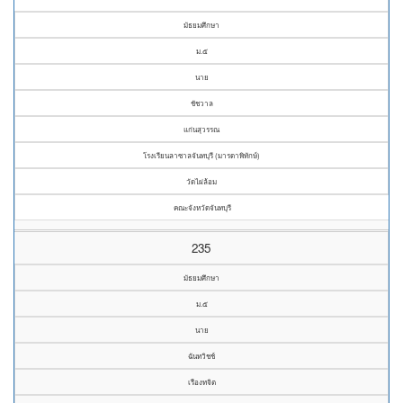
มัธยมศึกษา
ม.๕
นาย
ชัชวาล
แก่นสุวรรณ
โรงเรียนลาซาลจันทบุรี (มารดาพิทักษ์)
วัดไผ่ล้อม
คณะจังหวัดจันทบุรี
235
มัธยมศึกษา
ม.๕
นาย
ฉันทวิชช์
เรืองทจิต