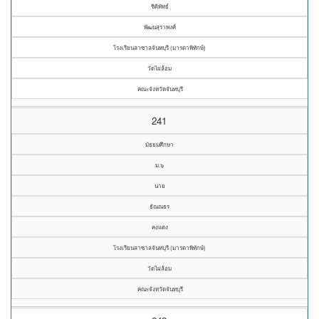
ชิติพัทธ์
พัฒนสุราพงศ์
โรงเรียนลาซาลจันทบุรี (มารดาพิทักษ์)
วัดไผ่ล้อม
คณะจังหวัดจันทบุรี
241
มัธยมศึกษา
ม.๖
นาย
ธัณณธร
คงแตง
โรงเรียนลาซาลจันทบุรี (มารดาพิทักษ์)
วัดไผ่ล้อม
คณะจังหวัดจันทบุรี