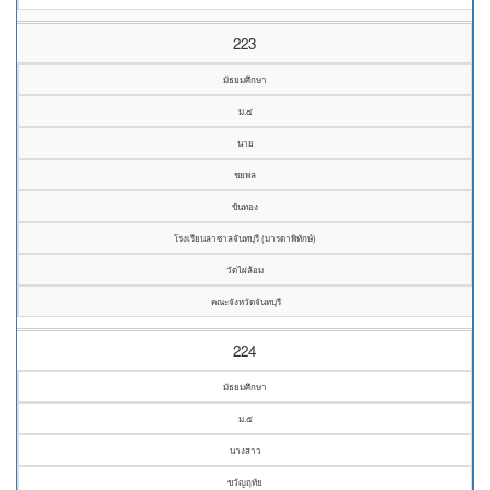
223
มัธยมศึกษา
ม.๔
นาย
ชยพล
ขันทอง
โรงเรียนลาซาลจันทบุรี (มารดาพิทักษ์)
วัดไผ่ล้อม
คณะจังหวัดจันทบุรี
224
มัธยมศึกษา
ม.๕
นางสาว
ขวัญฤทัย