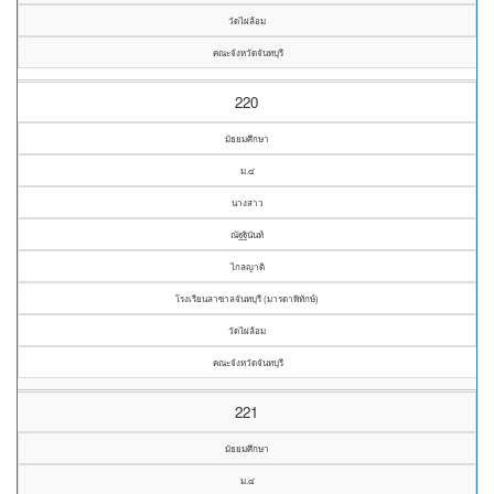
วัดไผ่ล้อม
คณะจังหวัดจันทบุรี
220
มัธยมศึกษา
ม.๔
นางสาว
ณัฐฐินันท์
ไกลญาติ
โรงเรียนลาซาลจันทบุรี (มารดาพิทักษ์)
วัดไผ่ล้อม
คณะจังหวัดจันทบุรี
221
มัธยมศึกษา
ม.๔