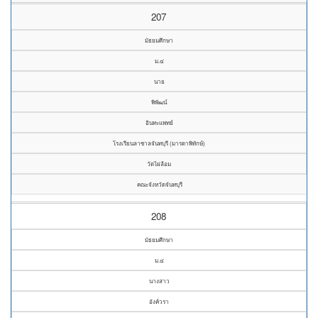
207
มัธยมศึกษา
ม.๔
นาย
พิพัฒน์
อินทะแพทย์
โรงเรียนลาซาลจันทบุรี (มารดาพิทักษ์)
วัดไผ่ล้อม
คณะจังหวัดจันทบุรี
208
มัธยมศึกษา
ม.๔
นางสาว
อังค์วรา