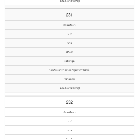
คณะจังหวัดจันทบุรี
231
มัธยมศึกษา
ม.๕
นาย
ปภังกร
เสถียรสุต
โรงเรียนลาซาลจันทบุรี (มารดาพิทักษ์)
วัดไผ่ล้อม
คณะจังหวัดจันทบุรี
232
มัธยมศึกษา
ม.๕
นาย