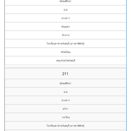
มัธยมศึกษา
ม.๔
นางสาว
ธัญญธร
นำลาภ
โรงเรียนลาซาลจันทบุรี (มารดาพิทักษ์)
วัดไผ่ล้อม
คณะจังหวัดจันทบุรี
211
มัธยมศึกษา
ม.๔
นางสาว
อวิกา
วงเวียน
โรงเรียนลาซาลจันทบุรี (มารดาพิทักษ์)