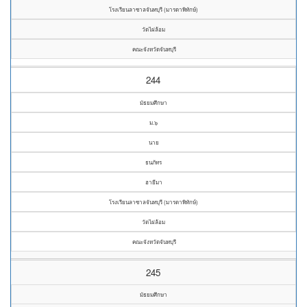
โรงเรียนลาซาลจันทบุรี (มารดาพิทักษ์)
วัดไผ่ล้อม
คณะจังหวัดจันทบุรี
244
มัธยมศึกษา
ม.๖
นาย
ธนภัทร
ฮายีมา
โรงเรียนลาซาลจันทบุรี (มารดาพิทักษ์)
วัดไผ่ล้อม
คณะจังหวัดจันทบุรี
245
มัธยมศึกษา