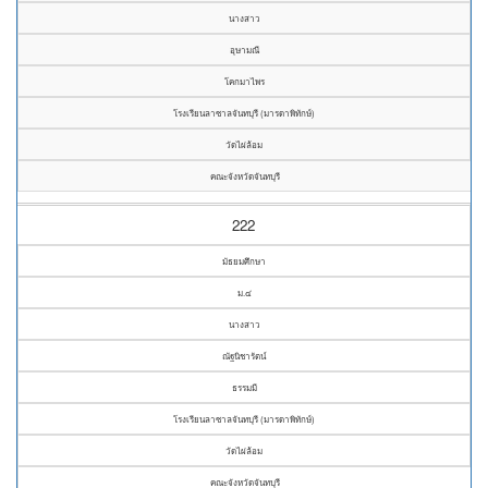
นางสาว
อุษามณี
โคกมาไพร
โรงเรียนลาซาลจันทบุรี (มารดาพิทักษ์)
วัดไผ่ล้อม
คณะจังหวัดจันทบุรี
222
มัธยมศึกษา
ม.๔
นางสาว
ณัฐนิชารัตน์
ธรรมมี
โรงเรียนลาซาลจันทบุรี (มารดาพิทักษ์)
วัดไผ่ล้อม
คณะจังหวัดจันทบุรี