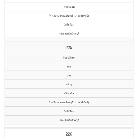
พลหินลาด
โรงเรียนลาซาลจันทบุรี (มารดาพิทักษ์)
วัดไผ่ล้อม
คณะจังหวัดจันทบุรี
225
มัธยมศึกษา
ม.๕
นาย
ศรัณยู
สไม-สมิธ
โรงเรียนลาซาลจันทบุรี (มารดาพิทักษ์)
วัดไผ่ล้อม
คณะจังหวัดจันทบุรี
226