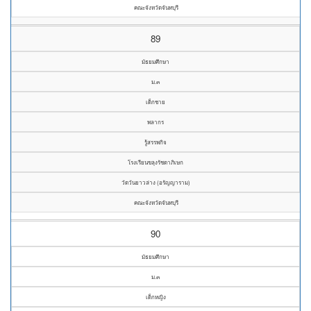
คณะจังหวัดจันทบุรี
89
มัธยมศึกษา
ม.๓
เด็กชาย
พลากร
รู้สรรพกิจ
โรงเรียนขลุงรัชดาภิเษก
วัดวันยาวล่าง (อรัญญาราม)
คณะจังหวัดจันทบุรี
90
มัธยมศึกษา
ม.๓
เด็กหญิง