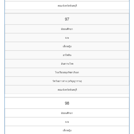
คณะจังหวัดจันทบุรี
97
มัธยมศึกษา
ม.๒
เด็กหญิง
อรไพลิน
อันตาระโรค
โรงเรียนขลุงรัชดาภิเษก
วัดวันยาวล่าง (อรัญญาราม)
คณะจังหวัดจันทบุรี
98
มัธยมศึกษา
ม.๒
เด็กหญิง