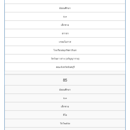
มัธยมศึกษา
ม.๓
เด็กชาย
ธราธร
เกษมโอภาส
โรงเรียนขลุงรัชดาภิเษก
วัดวันยาวล่าง (อรัญญาราม)
คณะจังหวัดจันทบุรี
85
มัธยมศึกษา
ม.๓
เด็กชาย
ลีโอ
วัยวัฒธนะ