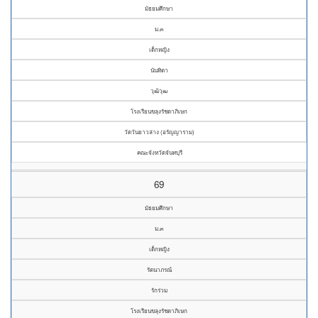
มัธยมศึกษา
ม.๓
เด็กหญิง
นันทิตา
วุฒิวุฒ
โรงเรียนขลุงรัชดาภิเษก
วัดวันยาวล่าง (อรัญญาราม)
คณะจังหวัดจันทบุรี
69
มัธยมศึกษา
ม.๓
เด็กหญิง
รัตนาภรณ์
รักร่วม
โรงเรียนขลุงรัชดาภิเษก