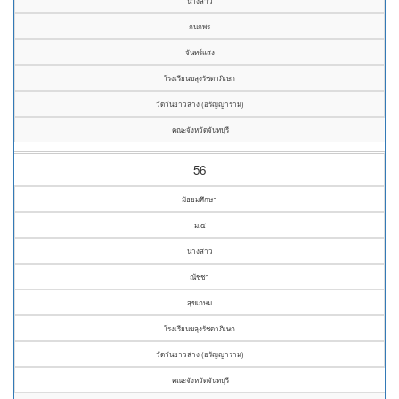
นางสาว
กนกพร
จันทร์แสง
โรงเรียนขลุงรัชดาภิเษก
วัดวันยาวล่าง (อรัญญาราม)
คณะจังหวัดจันทบุรี
56
มัธยมศึกษา
ม.๔
นางสาว
ณัชชา
สุขเกษม
โรงเรียนขลุงรัชดาภิเษก
วัดวันยาวล่าง (อรัญญาราม)
คณะจังหวัดจันทบุรี