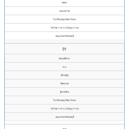
นัชชา
ฉลองธรรม
โรงเรียนขลุงรัชดาภิเษก
วัดวันยาวล่าง (อรัญญาราม)
คณะจังหวัดจันทบุรี
91
มัธยมศึกษา
ม.๓
เด็กหญิง
พิชชาพร
รู้สรรพกิจ
โรงเรียนขลุงรัชดาภิเษก
วัดวันยาวล่าง (อรัญญาราม)
คณะจังหวัดจันทบุรี