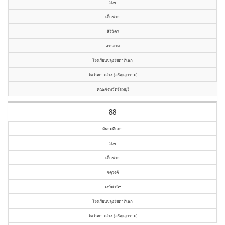
ม.๓
เด็กชาย
สิริวัตร
สระงาม
โรงเรียนขลุงรัชดาภิเษก
วัดวันยาวล่าง (อรัญญาราม)
คณะจังหวัดจันทบุรี
88
มัธยมศึกษา
ม.๓
เด็กชาย
จตุรงค์
วงษ์พานิช
โรงเรียนขลุงรัชดาภิเษก
วัดวันยาวล่าง (อรัญญาราม)