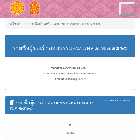
Toggle
navigation
หน้าหลัก
รายชื่อผู้ขอเข้าสอบธรรมสนามหลวง พ.ศ.๒๕๖๘
รายชื่อผู้ขอเข้าสอบธรรมสนามหลวง พ.ศ.๒๕๖๘
สำนักเรียนคณะจังหวัดจันทบุรี ภาค ๑๓
ธรรมศึกษาชั้นเอก - ๒๕๔๐๐๘ - โรงเรียนขลุงรัชดาภิเษก
ตำบลวันยาว อำเภอขลุง จันทบุรี
รายชื่อผู้ขอเข้าสอบธรรมสนามหลวง
แสดง
51 ถึง 100
จาก
132
ผลลัพธ์
พ.ศ.๒๕๖๘
#
ช่วงชั้น