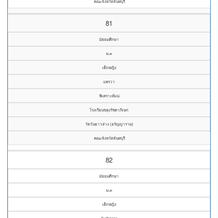
คณะจังหวัดจันทบุรี
81
มัธยมศึกษา
ม.๓
เด็กหญิง
แพรวา
พิเคราะห์แน่
โรงเรียนขลุงรัชดาภิเษก
วัดวันยาวล่าง (อรัญญาราม)
คณะจังหวัดจันทบุรี
82
มัธยมศึกษา
ม.๓
เด็กหญิง