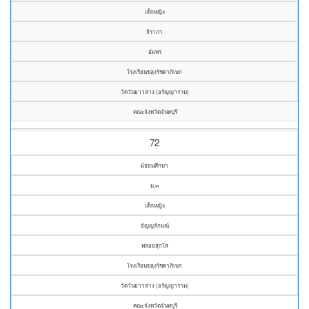
เด็กหญิง
จิราภา
อัมพร
โรงเรียนขลุงรัชดาภิเษก
วัดวันยาวล่าง (อรัญญาราม)
คณะจังหวัดจันทบุรี
72
มัธยมศึกษา
ม.๓
เด็กหญิง
ธัญญลักษณ์
พลอยสุกใส
โรงเรียนขลุงรัชดาภิเษก
วัดวันยาวล่าง (อรัญญาราม)
คณะจังหวัดจันทบุรี