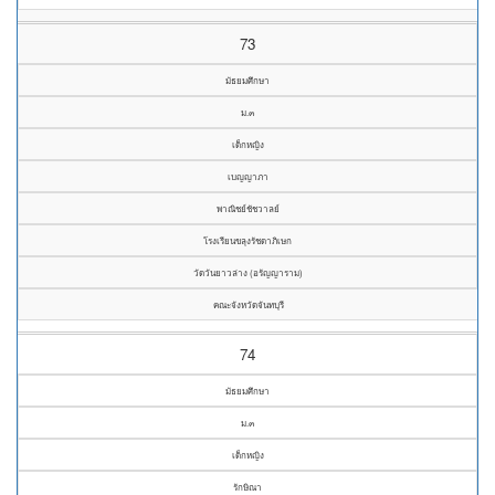
73
มัธยมศึกษา
ม.๓
เด็กหญิง
เบญญาภา
พาณิชย์ชัชวาลย์
โรงเรียนขลุงรัชดาภิเษก
วัดวันยาวล่าง (อรัญญาราม)
คณะจังหวัดจันทบุรี
74
มัธยมศึกษา
ม.๓
เด็กหญิง
รักษิณา