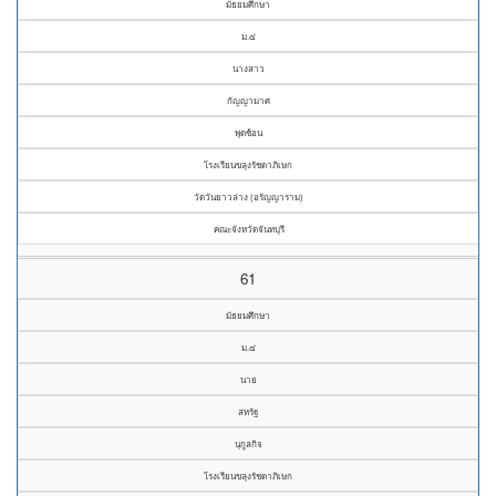
มัธยมศึกษา
ม.๔
นางสาว
กัญญามาศ
พุดซ้อน
โรงเรียนขลุงรัชดาภิเษก
วัดวันยาวล่าง (อรัญญาราม)
คณะจังหวัดจันทบุรี
61
มัธยมศึกษา
ม.๔
นาย
สหรัฐ
นุกูลกิจ
โรงเรียนขลุงรัชดาภิเษก