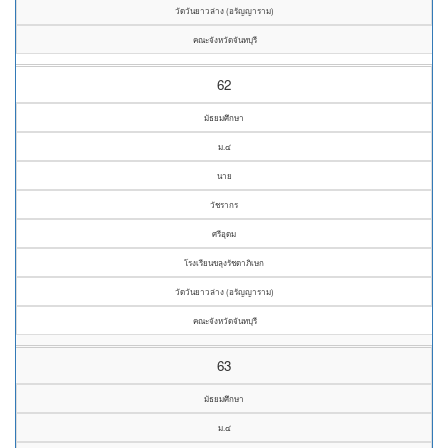
วัดวันยาวล่าง (อรัญญาราม)
คณะจังหวัดจันทบุรี
62
มัธยมศึกษา
ม.๔
นาย
วัชรากร
ศรีอุดม
โรงเรียนขลุงรัชดาภิเษก
วัดวันยาวล่าง (อรัญญาราม)
คณะจังหวัดจันทบุรี
63
มัธยมศึกษา
ม.๔