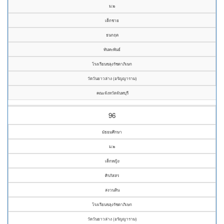
ม.๒
เด็กชาย
ธนกฤต
ทันทะพันธ์
โรงเรียนขลุงรัชดาภิเษก
วัดวันยาวล่าง (อรัญญาราม)
คณะจังหวัดจันทบุรี
96
มัธยมศึกษา
ม.๒
เด็กหญิง
ศิรภัสสร
สงวนสิน
โรงเรียนขลุงรัชดาภิเษก
วัดวันยาวล่าง (อรัญญาราม)