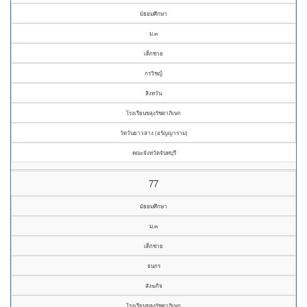
มัธยมศึกษา
ม.๓
เด็กชาย
กรวิชญ์
สิงหวัน
โรงเรียนขลุงรัชดาภิเษก
วัดวันยาวล่าง (อรัญญาราม)
คณะจังหวัดจันทบุรี
77
มัธยมศึกษา
ม.๓
เด็กชาย
ธนกร
สังฆกิจ
โรงเรียนขลุงรัชดาภิเษก