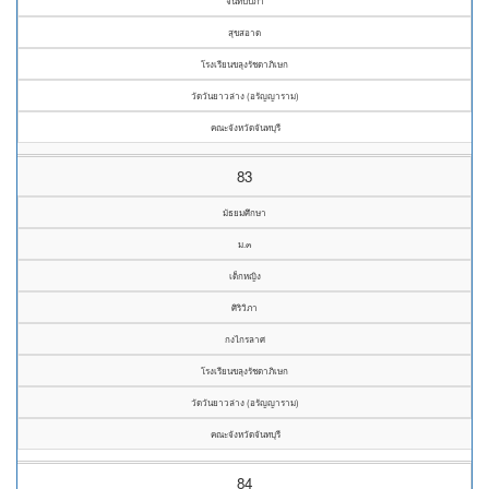
จันทัปปภา
สุขสอาด
โรงเรียนขลุงรัชดาภิเษก
วัดวันยาวล่าง (อรัญญาราม)
คณะจังหวัดจันทบุรี
83
มัธยมศึกษา
ม.๓
เด็กหญิง
ศิริวิภา
กงไกรลาศ
โรงเรียนขลุงรัชดาภิเษก
วัดวันยาวล่าง (อรัญญาราม)
คณะจังหวัดจันทบุรี
84