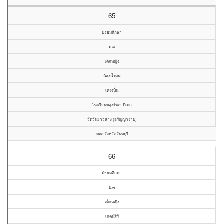
65
มัธยมศึกษา
ม.๓
เด็กหญิง
น้องน้ำมน
เครงปั้น
โรงเรียนขลุงรัชดาภิเษก
วัดวันยาวล่าง (อรัญญาราม)
คณะจังหวัดจันทบุรี
66
มัธยมศึกษา
ม.๓
เด็กหญิง
เกตน์สิรี