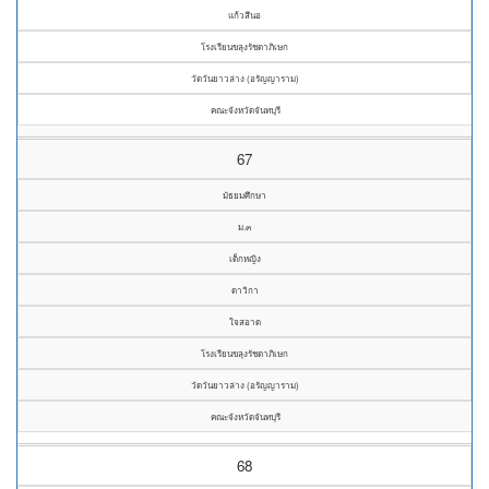
แก้วสีนอ
โรงเรียนขลุงรัชดาภิเษก
วัดวันยาวล่าง (อรัญญาราม)
คณะจังหวัดจันทบุรี
67
มัธยมศึกษา
ม.๓
เด็กหญิง
ดาวิกา
ใจสอาด
โรงเรียนขลุงรัชดาภิเษก
วัดวันยาวล่าง (อรัญญาราม)
คณะจังหวัดจันทบุรี
68