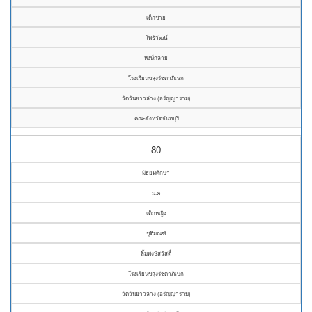
เด็กชาย
โพธิวัฒน์
หงษ์กลาย
โรงเรียนขลุงรัชดาภิเษก
วัดวันยาวล่าง (อรัญญาราม)
คณะจังหวัดจันทบุรี
80
มัธยมศึกษา
ม.๓
เด็กหญิง
ชุติมณฑ์
ลิ้มพงษ์สวัสดิ์
โรงเรียนขลุงรัชดาภิเษก
วัดวันยาวล่าง (อรัญญาราม)