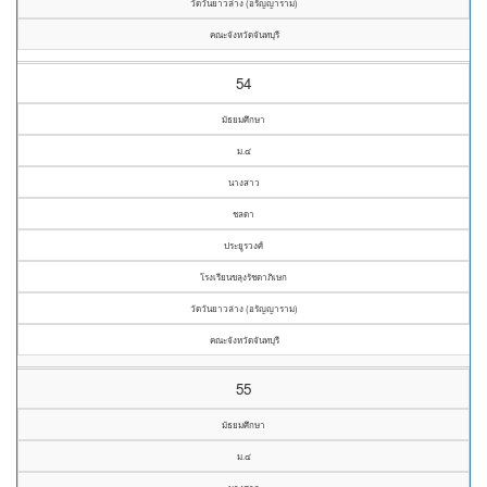
วัดวันยาวล่าง (อรัญญาราม)
คณะจังหวัดจันทบุรี
54
มัธยมศึกษา
ม.๔
นางสาว
ชลดา
ประยูรวงศ์
โรงเรียนขลุงรัชดาภิเษก
วัดวันยาวล่าง (อรัญญาราม)
คณะจังหวัดจันทบุรี
55
มัธยมศึกษา
ม.๔