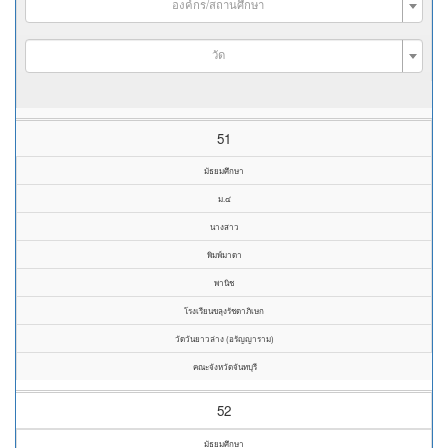
องค์กร/สถานศึกษา
วัด
51
มัธยมศึกษา
ม.๔
นางสาว
พิมพ์มาดา
พานิช
โรงเรียนขลุงรัชดาภิเษก
วัดวันยาวล่าง (อรัญญาราม)
คณะจังหวัดจันทบุรี
52
มัธยมศึกษา