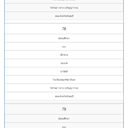
วัดวันยาวล่าง (อรัญญาราม)
คณะจังหวัดจันทบุรี
78
มัธยมศึกษา
ม.๓
เด็กชาย
ปองภพ
มานิตย์
โรงเรียนขลุงรัชดาภิเษก
วัดวันยาวล่าง (อรัญญาราม)
คณะจังหวัดจันทบุรี
79
มัธยมศึกษา
ม.๓