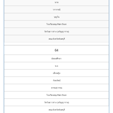
นาย
วรากรณ์
บุญโน
โรงเรียนขลุงรัชดาภิเษก
วัดวันยาวล่าง (อรัญญาราม)
คณะจังหวัดจันทบุรี
64
มัธยมศึกษา
ม.๓
เด็กหญิง
กัลยรัตน์
ธรรมสุวรรณ
โรงเรียนขลุงรัชดาภิเษก
วัดวันยาวล่าง (อรัญญาราม)
คณะจังหวัดจันทบุรี