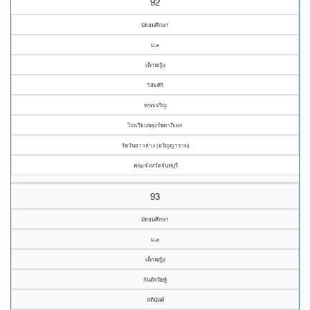
92
มัธยมศึกษา
ม.๓
เด็กหญิง
วิลัยศิริ
พรตเจริญ
โรงเรียนขลุงรัชดาภิเษก
วัดวันยาวล่าง (อรัญญาราม)
คณะจังหวัดจันทบุรี
93
มัธยมศึกษา
ม.๓
เด็กหญิง
กันต์กนิษฐ์
สตินันท์