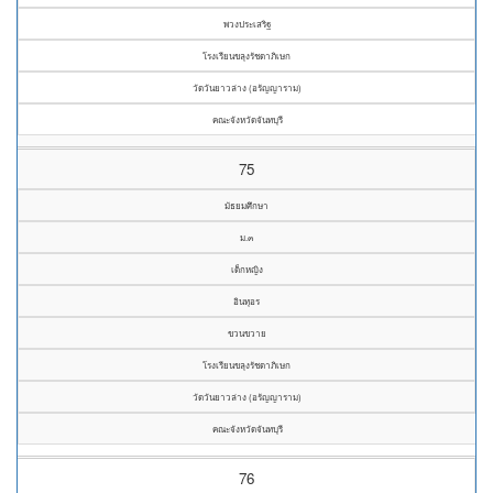
พวงประเสริฐ
โรงเรียนขลุงรัชดาภิเษก
วัดวันยาวล่าง (อรัญญาราม)
คณะจังหวัดจันทบุรี
75
มัธยมศึกษา
ม.๓
เด็กหญิง
อินทุอร
ขวนขวาย
โรงเรียนขลุงรัชดาภิเษก
วัดวันยาวล่าง (อรัญญาราม)
คณะจังหวัดจันทบุรี
76