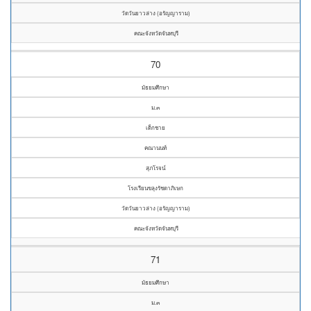
วัดวันยาวล่าง (อรัญญาราม)
คณะจังหวัดจันทบุรี
70
มัธยมศึกษา
ม.๓
เด็กชาย
คณานนท์
สุภโรจน์
โรงเรียนขลุงรัชดาภิเษก
วัดวันยาวล่าง (อรัญญาราม)
คณะจังหวัดจันทบุรี
71
มัธยมศึกษา
ม.๓