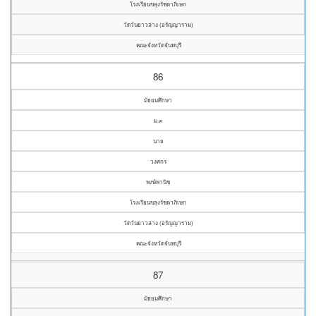
โรงเรียนขลุงรัชดาภิเษก
วัดวันยาวล่าง (อรัญญาราม)
คณะจังหวัดจันทบุรี
86
มัธยมศึกษา
ม.๓
นาย
วงศกร
พงษ์พานิช
โรงเรียนขลุงรัชดาภิเษก
วัดวันยาวล่าง (อรัญญาราม)
คณะจังหวัดจันทบุรี
87
มัธยมศึกษา