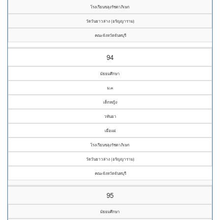
โรงเรียนขลุงรัชดาภิเษก
วัดวันยาวล่าง (อรัญญาราม)
คณะจังหวัดจันทบุรี
94
มัธยมศึกษา
ม.๓
เด็กหญิง
วทันยา
เผื่อแผ่
โรงเรียนขลุงรัชดาภิเษก
วัดวันยาวล่าง (อรัญญาราม)
คณะจังหวัดจันทบุรี
95
มัธยมศึกษา