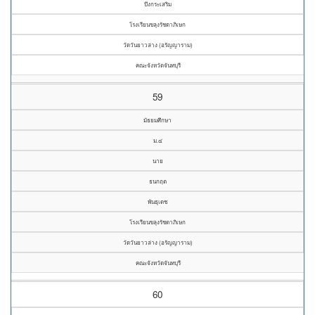
บึงกระเสริม
โรงเรียนขลุงรัชดาภิเษก
วัดวันยาวล่าง (อรัญญาราม)
คณะจังหวัดจันทบุรี
59
มัธยมศึกษา
ม.๔
นาย
ธนกฤต
พันธุเดช
โรงเรียนขลุงรัชดาภิเษก
วัดวันยาวล่าง (อรัญญาราม)
คณะจังหวัดจันทบุรี
60