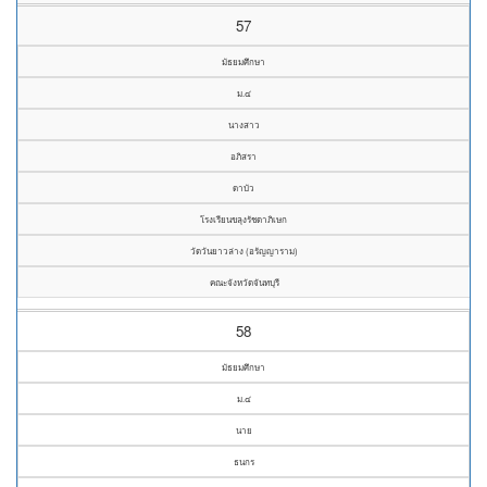
57
มัธยมศึกษา
ม.๔
นางสาว
อภิสรา
ดาบัว
โรงเรียนขลุงรัชดาภิเษก
วัดวันยาวล่าง (อรัญญาราม)
คณะจังหวัดจันทบุรี
58
มัธยมศึกษา
ม.๔
นาย
ธนกร