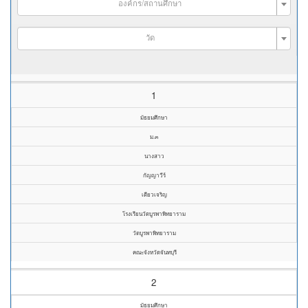
องค์กร/สถานศึกษา
วัด
1
มัธยมศึกษา
ม.๓
นางสาว
กัญญาวีร์
เตียวเจริญ
โรงเรียนวัดบูรพาพิทยาราม
วัดบูรพาพิทยาราม
คณะจังหวัดจันทบุรี
2
มัธยมศึกษา