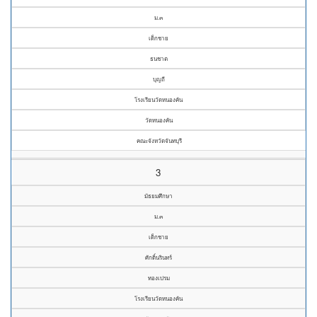
ม.๓
เด็กชาย
ธนชาต
บุญถี
โรงเรียนวัดหนองคัน
วัดหนองคัน
คณะจังหวัดจันทบุรี
3
มัธยมศึกษา
ม.๓
เด็กชาย
ศักดิ์นรินทร์
ทองเปรม
โรงเรียนวัดหนองคัน