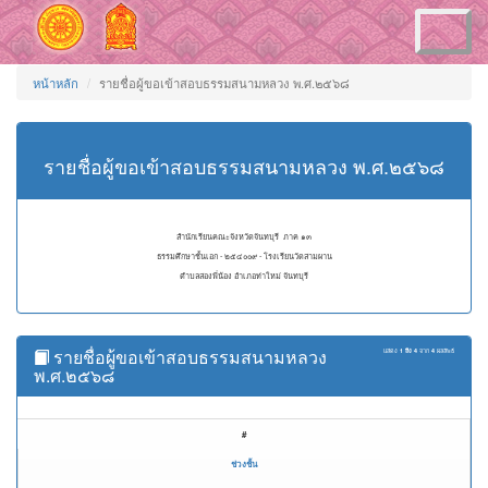
Toggle
navigation
หน้าหลัก
รายชื่อผู้ขอเข้าสอบธรรมสนามหลวง พ.ศ.๒๕๖๘
รายชื่อผู้ขอเข้าสอบธรรมสนามหลวง พ.ศ.๒๕๖๘
สำนักเรียนคณะจังหวัดจันทบุรี ภาค ๑๓
ธรรมศึกษาชั้นเอก - ๒๕๔๐๐๙ - โรงเรียนวัดสามผาน
ตำบลสองพี่น้อง อำเภอท่าใหม่ จันทบุรี
รายชื่อผู้ขอเข้าสอบธรรมสนามหลวง
แสดง
1 ถึง 4
จาก
4
ผลลัพธ์
พ.ศ.๒๕๖๘
#
ช่วงชั้น