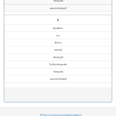
วัดหนองคัน
คณะจังหวัดจันทบุรี
4
มัธยมศึกษา
ม.๒
เด็กชาย
อัครวินท์
เดิมสมบูรณ์
โรงเรียนวัดหนองคัน
วัดหนองคัน
คณะจังหวัดจันทบุรี
สำนักงานแม่กองธรรมสนามหลวง