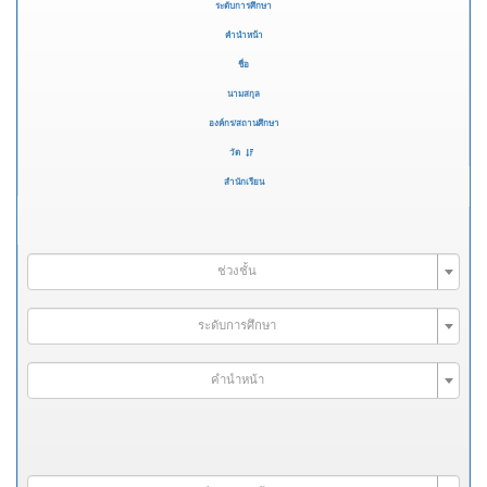
ระดับการศึกษา
คำนำหน้า
ชื่อ
นามสกุล
องค์กร/สถานศึกษา
วัด
สำนักเรียน
ช่วงชั้น
ระดับการศึกษา
คำนำหน้า