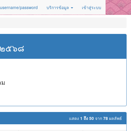
 username/password
บริการข้อมูล
เข้าสู่ระบบ
ศ.๒๕๖๘
ลม
แสดง
1 ถึง 50
จาก
78
ผลลัพธ์