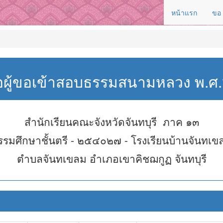
หน้าแรก
ขอ
่อผู้ขอเข้าสอบธรรมสนามหลวง พ.
สำนักเรียนคณะจังหวัดจันทบุรี ภาค ๑๓
รรมศึกษาชั้นตรี - ๒๕๔๐๒๗ - โรงเรียนบ้านจันทเข
ตำบลจันทเขลม อำเภอเขาคิชฌกูฏ จันทบุรี