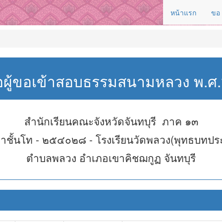
หน้าแรก
ขอ
่อผู้ขอเข้าสอบธรรมสนามหลวง พ.
สำนักเรียนคณะจังหวัดจันทบุรี ภาค ๑๓
าชั้นโท - ๒๕๔๐๒๘ - โรงเรียนวัดพลวง(พุทธบทปร
ตำบลพลวง อำเภอเขาคิชฌกูฏ จันทบุรี