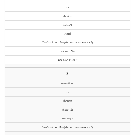
ม.๒
เด็กชาย
กมลเทพ
สรสิทธิ์
โรงเรียนบ้านตาเรือง (ตำรวจชายแดนสงเคราะห์)
วัดบ้านตาเรือง
คณะจังหวัดจันทบุรี
3
ประถมศึกษา
ป.๖
เด็กหญิง
กัญญาณัฐ
ทองนพคุณ
โรงเรียนบ้านตาเรือง (ตำรวจชายแดนสงเคราะห์)