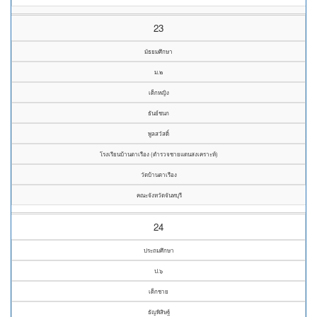
23
มัธยมศึกษา
ม.๒
เด็กหญิง
ธันย์ชนก
พูลสวัสดิ์
โรงเรียนบ้านตาเรือง (ตำรวจชายแดนสงเคราะห์)
วัดบ้านตาเรือง
คณะจังหวัดจันทบุรี
24
ประถมศึกษา
ป.๖
เด็กชาย
ธัญพิสิษฐ์