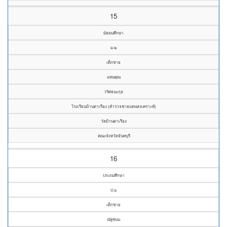
15
มัธยมศึกษา
ม.๒
เด็กชาย
แทนคุณ
วริศธนะกุล
โรงเรียนบ้านตาเรือง (ตำรวจชายแดนสงเคราะห์)
วัดบ้านตาเรือง
คณะจังหวัดจันทบุรี
16
ประถมศึกษา
ป.๖
เด็กชาย
ณัฐชนน