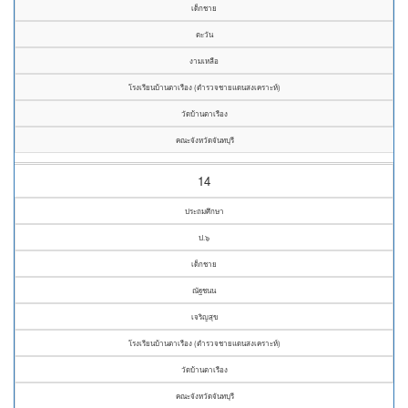
เด็กชาย
ตะวัน
งามเหลือ
โรงเรียนบ้านตาเรือง (ตำรวจชายแดนสงเคราะห์)
วัดบ้านตาเรือง
คณะจังหวัดจันทบุรี
14
ประถมศึกษา
ป.๖
เด็กชาย
ณัฐชนน
เจริญสุข
โรงเรียนบ้านตาเรือง (ตำรวจชายแดนสงเคราะห์)
วัดบ้านตาเรือง
คณะจังหวัดจันทบุรี