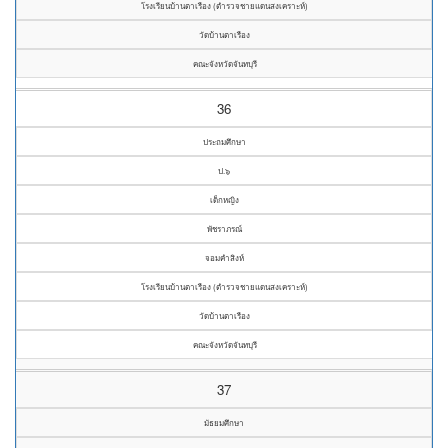
โรงเรียนบ้านตาเรือง (ตำรวจชายแดนสงเคราะห์)
วัดบ้านตาเรือง
คณะจังหวัดจันทบุรี
36
ประถมศึกษา
ป.๖
เด็กหญิง
พัชราภรณ์
จอมคำสิงห์
โรงเรียนบ้านตาเรือง (ตำรวจชายแดนสงเคราะห์)
วัดบ้านตาเรือง
คณะจังหวัดจันทบุรี
37
มัธยมศึกษา