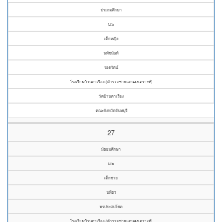
ประถมศึกษา
ป.๖
เด็กหญิง
นพัชนันท์
รอดรัตน์
โรงเรียนบ้านตาเรือง (ตำรวจชายแดนสงเคราะห์)
วัดบ้านตาเรือง
คณะจังหวัดจันทบุรี
27
มัธยมศึกษา
ม.๒
เด็กชาย
นทีธร
พรประสบโชค
โรงเรียนบ้านตาเรือง (ตำรวจชายแดนสงเคราะห์)