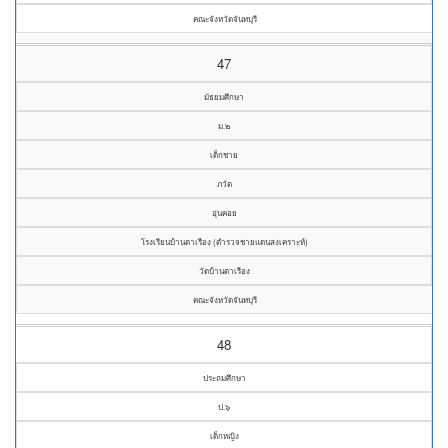
คณะจังหวัดจันทบุรี
47
มัธยมศึกษา
ม.๒
เด็กชาย
ภวัต
อุ่นคอย
โรงเรียนบ้านตาเรือง (ตำรวจชายแดนสงเคราะห์)
วัดบ้านตาเรือง
คณะจังหวัดจันทบุรี
48
ประถมศึกษา
ป.๖
เด็กหญิง