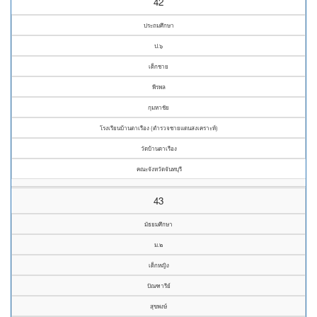
42
ประถมศึกษา
ป.๖
เด็กชาย
พีรพล
กุมหาชัย
โรงเรียนบ้านตาเรือง (ตำรวจชายแดนสงเคราะห์)
วัดบ้านตาเรือง
คณะจังหวัดจันทบุรี
43
มัธยมศึกษา
ม.๒
เด็กหญิง
ปัณฑารีย์
สุขพงษ์