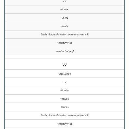
ม.๒
เด็กชาย
ปกรณ์
สระกำ
โรงเรียนบ้านตาเรือง (ตำรวจชายแดนสงเคราะห์)
วัดบ้านตาเรือง
คณะจังหวัดจันทบุรี
38
ประถมศึกษา
ป.๖
เด็กหญิง
พัฑฒิดา
รัตนทอง
โรงเรียนบ้านตาเรือง (ตำรวจชายแดนสงเคราะห์)
วัดบ้านตาเรือง