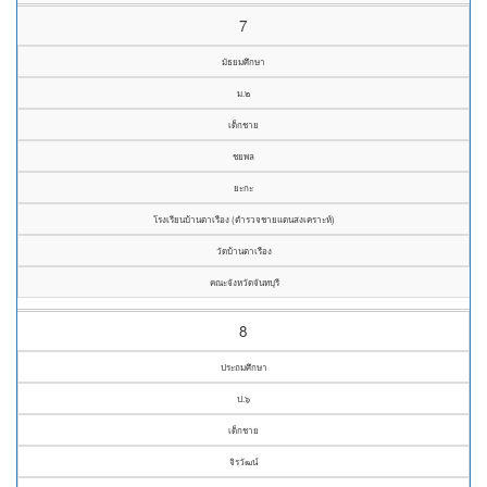
7
มัธยมศึกษา
ม.๒
เด็กชาย
ชยพล
ยะกะ
โรงเรียนบ้านตาเรือง (ตำรวจชายแดนสงเคราะห์)
วัดบ้านตาเรือง
คณะจังหวัดจันทบุรี
8
ประถมศึกษา
ป.๖
เด็กชาย
จิรวัฒน์