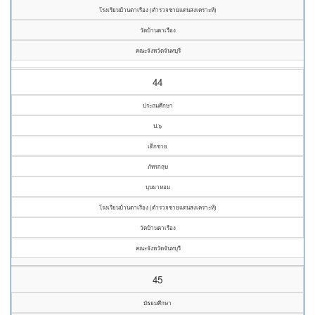
โรงเรียนบ้านตาเรือง (ตำรวจชายแดนสงเคราะห์)
วัดบ้านตาเรือง
คณะจังหวัดจันทบุรี
44
ประถมศึกษา
ป.๖
เด็กชาย
ภัทรกฤษ
บุบผาหอม
โรงเรียนบ้านตาเรือง (ตำรวจชายแดนสงเคราะห์)
วัดบ้านตาเรือง
คณะจังหวัดจันทบุรี
45
มัธยมศึกษา