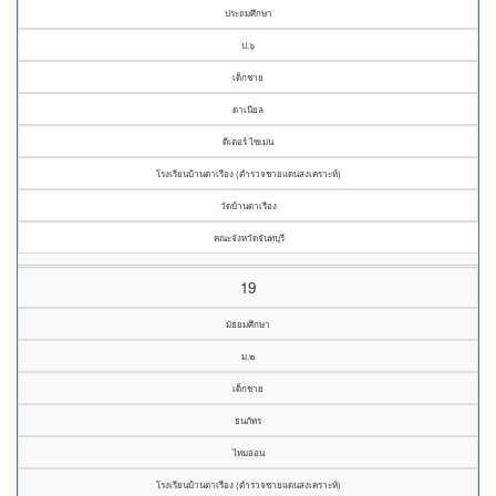
ประถมศึกษา
ป.๖
เด็กชาย
ดาเนียล
ดีเตอร์ ไซเม่น
โรงเรียนบ้านตาเรือง (ตำรวจชายแดนสงเคราะห์)
วัดบ้านตาเรือง
คณะจังหวัดจันทบุรี
19
มัธยมศึกษา
ม.๒
เด็กชาย
ธนภัทร
ไหมอ่อน
โรงเรียนบ้านตาเรือง (ตำรวจชายแดนสงเคราะห์)