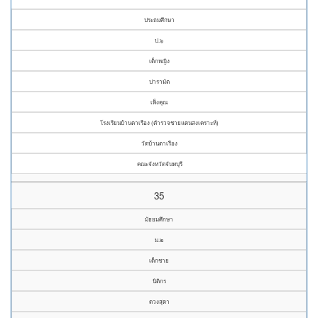
ประถมศึกษา
ป.๖
เด็กหญิง
ปารามัต
เพ็งคุณ
โรงเรียนบ้านตาเรือง (ตำรวจชายแดนสงเคราะห์)
วัดบ้านตาเรือง
คณะจังหวัดจันทบุรี
35
มัธยมศึกษา
ม.๒
เด็กชาย
นิติกร
ดวงสุดา