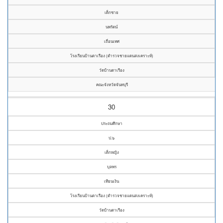
เด็กชาย
นพรัตน์
เถื่อนเทศ
โรงเรียนบ้านตาเรือง (ตำรวจชายแดนสงเคราะห์)
วัดบ้านตาเรือง
คณะจังหวัดจันทบุรี
30
ประถมศึกษา
ป.๖
เด็กหญิง
บุลพร
เทียนเงิน
โรงเรียนบ้านตาเรือง (ตำรวจชายแดนสงเคราะห์)
วัดบ้านตาเรือง