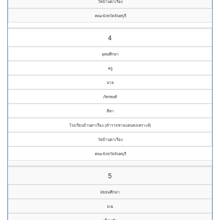
วัดบ้านตาเรือง
คณะจังหวัดจันทบุรี
4
อุดมศึกษา
ครู
นาย
ภัทรพงศ์
สีทา
โรงเรียนบ้านตาเรือง (ตำรวจชายแดนสงเคราะห์)
วัดบ้านตาเรือง
คณะจังหวัดจันทบุรี
5
มัธยมศึกษา
ม.๒