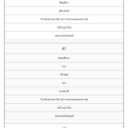
พิชญธิดา
เมืองจันทร์
โรงเรียนบ้านตาเรือง (ตำรวจชายแดนสงเคราะห์)
วัดบ้านตาเรือง
คณะจังหวัดจันทบุรี
41
มัธยมศึกษา
ม.๒
เด็กหญิง
ปลา
ฮวนชาตรี
โรงเรียนบ้านตาเรือง (ตำรวจชายแดนสงเคราะห์)
วัดบ้านตาเรือง
คณะจังหวัดจันทบุรี