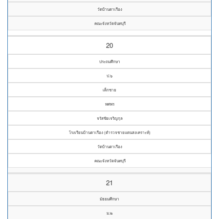
วัดบ้านตาเรือง
คณะจังหวัดจันทบุรี
20
ประถมศึกษา
ป.๖
เด็กชาย
ทศพร
จรัสชัยเจริญกุล
โรงเรียนบ้านตาเรือง (ตำรวจชายแดนสงเคราะห์)
วัดบ้านตาเรือง
คณะจังหวัดจันทบุรี
21
มัธยมศึกษา
ม.๒