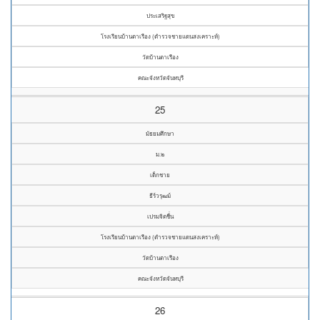
ประเสริฐสุข
โรงเรียนบ้านตาเรือง (ตำรวจชายแดนสงเคราะห์)
วัดบ้านตาเรือง
คณะจังหวัดจันทบุรี
25
มัธยมศึกษา
ม.๒
เด็กชาย
ธีร์วรุฒม์
เปรมจิตชื่่น
โรงเรียนบ้านตาเรือง (ตำรวจชายแดนสงเคราะห์)
วัดบ้านตาเรือง
คณะจังหวัดจันทบุรี
26