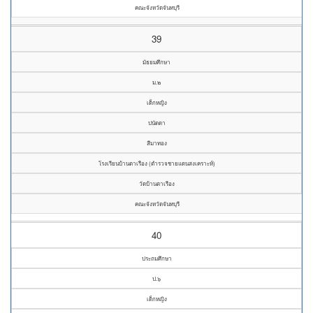
คณะจังหวัดจันทบุรี
39
มัธยมศึกษา
ม.๒
เด็กหญิง
ปนัดดา
สีมาทอง
โรงเรียนบ้านตาเรือง (ตำรวจชายแดนสงเคราะห์)
วัดบ้านตาเรือง
คณะจังหวัดจันทบุรี
40
ประถมศึกษา
ป.๖
เด็กหญิง