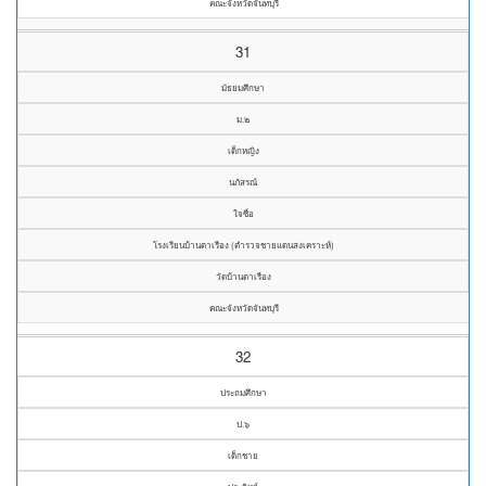
คณะจังหวัดจันทบุรี
31
มัธยมศึกษา
ม.๒
เด็กหญิง
นภัสรณ์
ใจซื่อ
โรงเรียนบ้านตาเรือง (ตำรวจชายแดนสงเคราะห์)
วัดบ้านตาเรือง
คณะจังหวัดจันทบุรี
32
ประถมศึกษา
ป.๖
เด็กชาย