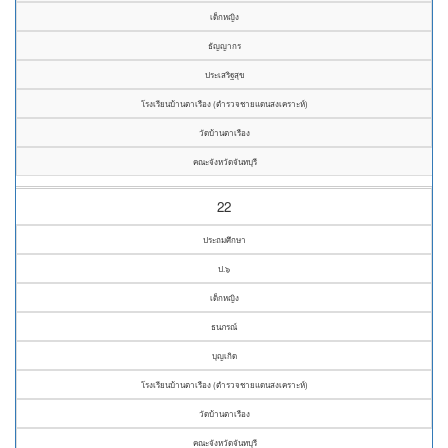
เด็กหญิง
ธัญญากร
ประเสริฐสุข
โรงเรียนบ้านตาเรือง (ตำรวจชายแดนสงเคราะห์)
วัดบ้านตาเรือง
คณะจังหวัดจันทบุรี
22
ประถมศึกษา
ป.๖
เด็กหญิง
ธนภรณ์
บุญเกิด
โรงเรียนบ้านตาเรือง (ตำรวจชายแดนสงเคราะห์)
วัดบ้านตาเรือง
คณะจังหวัดจันทบุรี