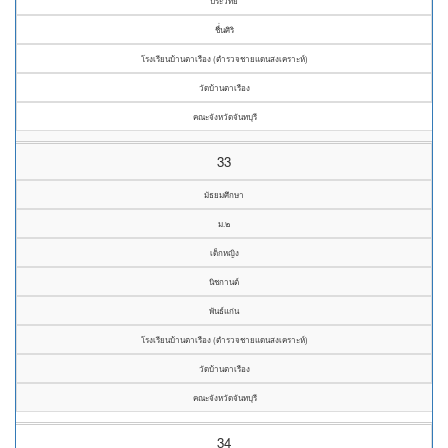
ประวิทย์
ชื่่นศิริ
โรงเรียนบ้านตาเรือง (ตำรวจชายแดนสงเคราะห์)
วัดบ้านตาเรือง
คณะจังหวัดจันทบุรี
33
มัธยมศึกษา
ม.๒
เด็กหญิง
นิชกานต์
พันธ์แก่น
โรงเรียนบ้านตาเรือง (ตำรวจชายแดนสงเคราะห์)
วัดบ้านตาเรือง
คณะจังหวัดจันทบุรี
34