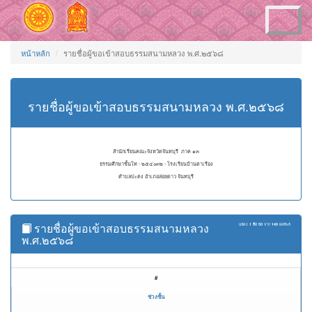
Toggle
navigation
หน้าหลัก
รายชื่อผู้ขอเข้าสอบธรรมสนามหลวง พ.ศ.๒๕๖๘
รายชื่อผู้ขอเข้าสอบธรรมสนามหลวง พ.ศ.๒๕๖๘
สำนักเรียนคณะจังหวัดจันทบุรี ภาค ๑๓
ธรรมศึกษาชั้นโท - ๒๕๔๐๓๒ - โรงเรียนบ้านตาเรือง
ตำบลปะตง อำเภอสอยดาว จันทบุรี
รายชื่อผู้ขอเข้าสอบธรรมสนามหลวง
แสดง
1 ถึง 50
จาก
149
ผลลัพธ์
พ.ศ.๒๕๖๘
#
ช่วงชั้น