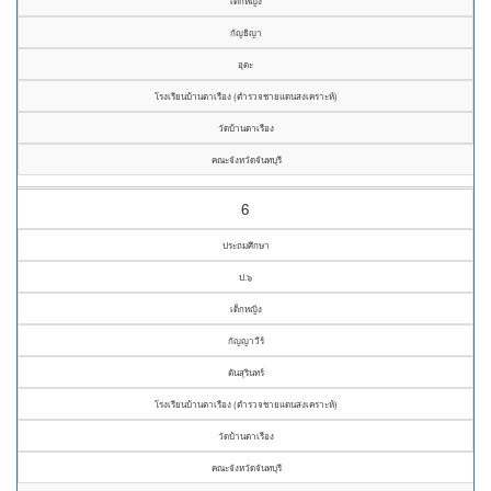
เด็กหญิง
กัญธิญา
อุตะ
โรงเรียนบ้านตาเรือง (ตำรวจชายแดนสงเคราะห์)
วัดบ้านตาเรือง
คณะจังหวัดจันทบุรี
6
ประถมศึกษา
ป.๖
เด็กหญิง
กัญญาวีร์
ตันสุรินทร์
โรงเรียนบ้านตาเรือง (ตำรวจชายแดนสงเคราะห์)
วัดบ้านตาเรือง
คณะจังหวัดจันทบุรี