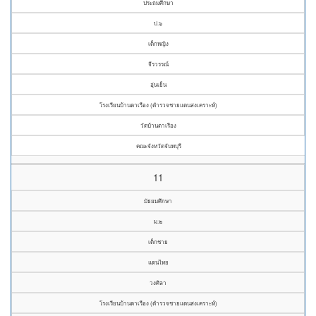
ประถมศึกษา
ป.๖
เด็กหญิง
จีรวรรณ์
อุ่นเย็น
โรงเรียนบ้านตาเรือง (ตำรวจชายแดนสงเคราะห์)
วัดบ้านตาเรือง
คณะจังหวัดจันทบุรี
11
มัธยมศึกษา
ม.๒
เด็กชาย
แดนไทย
วงศิลา
โรงเรียนบ้านตาเรือง (ตำรวจชายแดนสงเคราะห์)