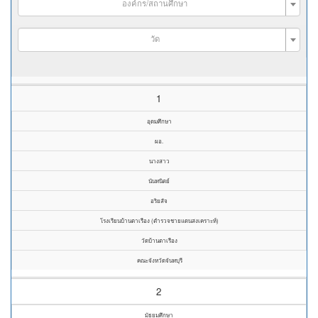
องค์กร/สถานศึกษา
วัด
1
อุดมศึกษา
ผอ.
นางสาว
นันทนิตย์
อริยสัจ
โรงเรียนบ้านตาเรือง (ตำรวจชายแดนสงเคราะห์)
วัดบ้านตาเรือง
คณะจังหวัดจันทบุรี
2
มัธยมศึกษา