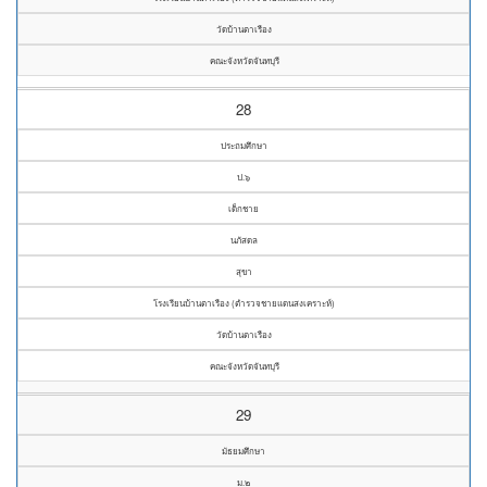
วัดบ้านตาเรือง
คณะจังหวัดจันทบุรี
28
ประถมศึกษา
ป.๖
เด็กชาย
นภัสดล
สุขา
โรงเรียนบ้านตาเรือง (ตำรวจชายแดนสงเคราะห์)
วัดบ้านตาเรือง
คณะจังหวัดจันทบุรี
29
มัธยมศึกษา
ม.๒