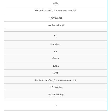
พงษ์อิ่ม
โรงเรียนบ้านตาเรือง (ตำรวจชายแดนสงเคราะห์)
วัดบ้านตาเรือง
คณะจังหวัดจันทบุรี
17
มัธยมศึกษา
ม.๒
เด็กชาย
ธนกฤต
โพธิ์วัติ
โรงเรียนบ้านตาเรือง (ตำรวจชายแดนสงเคราะห์)
วัดบ้านตาเรือง
คณะจังหวัดจันทบุรี
18