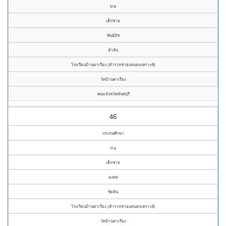
ม.๒
เด็กชาย
พันธุ์ธัช
ล่ำสัน
โรงเรียนบ้านตาเรือง (ตำรวจชายแดนสงเคราะห์)
วัดบ้านตาเรือง
คณะจังหวัดจันทบุรี
46
ประถมศึกษา
ป.๖
เด็กชาย
มงคล
ชัยสิน
โรงเรียนบ้านตาเรือง (ตำรวจชายแดนสงเคราะห์)
วัดบ้านตาเรือง