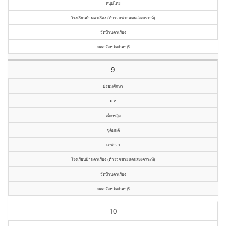
หนุ่มไทย
โรงเรียนบ้านตาเรือง (ตำรวจชายแดนสงเคราะห์)
วัดบ้านตาเรือง
คณะจังหวัดจันทบุรี
9
มัธยมศึกษา
ม.๒
เด็กหญิง
ชุติมนต์
เตชะวา
โรงเรียนบ้านตาเรือง (ตำรวจชายแดนสงเคราะห์)
วัดบ้านตาเรือง
คณะจังหวัดจันทบุรี
10