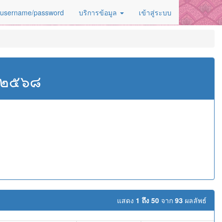
 username/password
บริการข้อมูล
เข้าสู่ระบบ
ศ.๒๕๖๘
ล
แสดง
1 ถึง 50
จาก
93
ผลลัพธ์