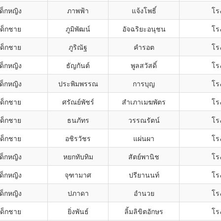
ด็กหญิง
ภาพฟ้า
แจ้งโพธิ์
โรง
เด็กชาย
ภูมิพัฒน์
อัจฉริยะอนุชน
โรง
เด็กชาย
ภูริณัฐ
คำรอต
โรง
ด็กหญิง
ธัญกันต์
พูลสวัสดิ์
โรง
ด็กหญิง
ประพิมพรรณ
การบุญ
โรง
เด็กชาย
ศรัณย์พัชร์
สำเภาเมฆพัตร
โรง
เด็กชาย
ธนภัทร
วรรณรัตน์
โรง
เด็กชาย
อชิรวัชร
แผ่นผา
โรง
ด็กหญิง
หยกทับทิม
สัตย์พานิช
โรง
ด็กหญิง
จุฑามาศ
ปรียานนท์
โรง
ด็กหญิง
ปภาดา
อำนวย
โรง
เด็กชาย
ยิ่งพันธ์
ลิ้มลิขิตอักษร
โรง