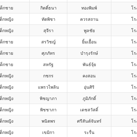
เด็กชาย
กิตติ์ธนา
ทองพิมพ์
โรง
ด็กหญิง
ทัตพิชา
ควรสถาน
โรง
ด็กหญิง
สุจีรา
พูลชัย
โรง
เด็กชาย
สรวิชญ์
ยิ้มเยื้อน
โรง
เด็กชาย
ศุภภัทร
บำรุงรักษ์
โรง
เด็กชาย
สหรัฐ
พันธ์จุ้ย
โรง
ด็กหญิง
กชกร
คงสอน
โรง
ด็กหญิง
แพรวไพลิน
อุ่นศิริ
โรง
ด็กหญิง
พิชญาภา
ภูมิภักดิ์
โรง
ด็กหญิง
พิชชาภา
เดชสวัสดิ์
โรง
ด็กหญิง
พนิตพร
ศรีสันต์จันทร์
โรง
ด็กหญิง
เขมิกา
ระรื่น
โรง