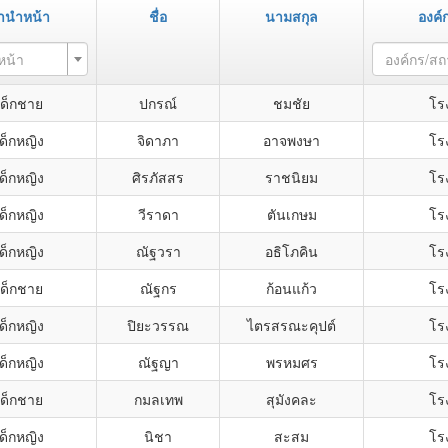
ำนำหน้า
ชื่อ
นามสกุล
องค์
หน้า
องค์กร/ส
เด็กชาย
ปกรณ์
ชมชัย
โรง
ด็กหญิง
จิดาภา
อาจพงษา
โรง
ด็กหญิง
ศิรภัสสร
ราชนิยม
โรง
ด็กหญิง
วีราดา
ตันเกษม
โรง
ด็กหญิง
ณัฐวรา
อธิโภคิน
โรง
เด็กชาย
ณัฐกร
ก้อนแก้ว
โรง
ด็กหญิง
ปิยะวรรณ
ไตรสรณะคุปต์
โรง
ด็กหญิง
ณัฐญา
พรหมศร
โรง
เด็กชาย
กมลเทพ
สุมังคละ
โรง
ด็กหญิง
นิชา
สะสม
โรง