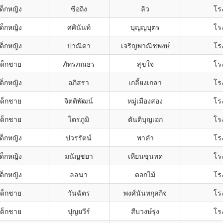
ด็กหญิง
ซือถิง
ลิว
โรง
ด็กหญิง
ศศินันท์
บุญญบุตร
โรง
ด็กหญิง
ปาณิดา
เจริญพาณิชพงษ์
โรง
เด็กชาย
ภัทรภณธร
สุขใจ
โรง
ด็กหญิง
อภิสรา
เกลี้ยงเกลา
โรง
เด็กชาย
จิตติพัฒน์
หมู่เมืองสอง
โรง
เด็กชาย
ไตรภูมิ
ตันติบุญเอก
โรง
ด็กหญิง
ปวรรัตน์
พาคำ
โรง
ด็กหญิง
มนัญชยา
เหียนขุนทด
โรง
ด็กหญิง
ลลนา
ดอกไม้
โรง
เด็กชาย
วันฉัตร
พงศ์นันทกุลกิจ
โรง
เด็กชาย
ปุญยวีร์
สืบวงษ์รุ่ง
โรง