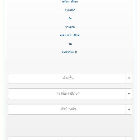
ระดับการศึกษา
คำนำหน้า
ชื่อ
นามสกุล
องค์กร/สถานศึกษา
วัด
สำนักเรียน
ช่วงชั้น
ระดับการศึกษา
คำนำหน้า