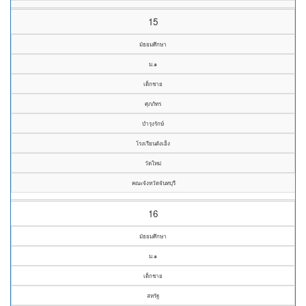
15
มัธยมศึกษา
ม.๑
เด็กชาย
ศุภภัทร
บำรุงรักษ์
โรงเรียนตังเอ็ง
วัดใหม่
คณะจังหวัดจันทบุรี
16
มัธยมศึกษา
ม.๑
เด็กชาย
สหรัฐ