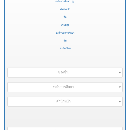
ระดับการศึกษา
คำนำหน้า
ชื่อ
นามสกุล
องค์กร/สถานศึกษา
วัด
สำนักเรียน
ช่วงชั้น
ระดับการศึกษา
คำนำหน้า