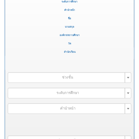
ระดับการศึกษา
คำนำหน้า
ชื่อ
นามสกุล
องค์กร/สถานศึกษา
วัด
สำนักเรียน
ช่วงชั้น
ระดับการศึกษา
คำนำหน้า