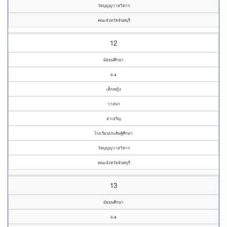
วัดบุญญวาสวิหาร
คณะจังหวัดจันทบุรี
12
มัธยมศึกษา
ม.๑
เด็กหญิง
วาสนา
สาเจริญ
โรงเรียนประดิษฐ์ศึกษา
วัดบุญญวาสวิหาร
คณะจังหวัดจันทบุรี
13
มัธยมศึกษา
ม.๑