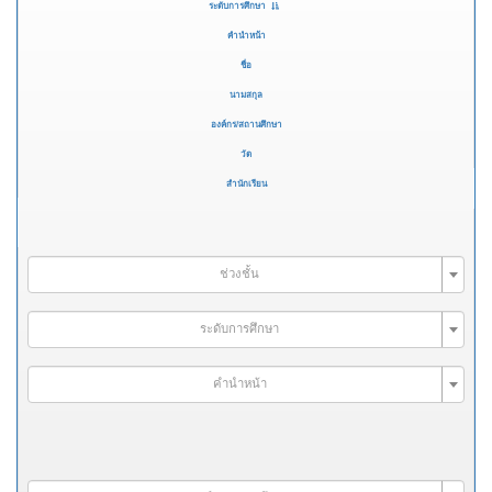
ระดับการศึกษา
คำนำหน้า
ชื่อ
นามสกุล
องค์กร/สถานศึกษา
วัด
สำนักเรียน
ช่วงชั้น
ระดับการศึกษา
คำนำหน้า