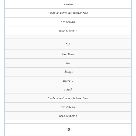
ชนะพาห์
โรงเรียนสะตอวิทยาคม รัชมังคลาภิเษก
วัดวงษ์พัฒนา
คณะจังหวัดตราด
17
มัธยมศึกษา
ม.๓
เด็กหญิง
ดวงตะวัน
สมบูรณ์
โรงเรียนสะตอวิทยาคม รัชมังคลาภิเษก
วัดวงษ์พัฒนา
คณะจังหวัดตราด
18