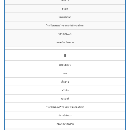
เด็กชาย
ธนดล
หนองบัวขาว
โรงเรียนสะตอวิทยาคม รัชมังคลาภิเษก
วัดวงษ์พัฒนา
คณะจังหวัดตราด
6
มัธยมศึกษา
ม.๒
เด็กชาย
ธวัชชัย
รอนอารี
โรงเรียนสะตอวิทยาคม รัชมังคลาภิเษก
วัดวงษ์พัฒนา
คณะจังหวัดตราด