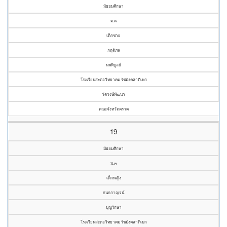
มัธยมศึกษา
ม.๓
เด็กชาย
กฤดิภพ
นพพิบูลย์
โรงเรียนสะตอวิทยาคม รัชมังคลาภิเษก
วัดวงษ์พัฒนา
คณะจังหวัดตราด
19
มัธยมศึกษา
ม.๓
เด็กหญิง
กนกกาญจน์
บุญรักษา
โรงเรียนสะตอวิทยาคม รัชมังคลาภิเษก