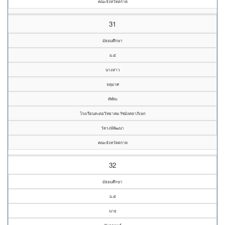
คณะจังหวัดตราด
31
มัธยมศึกษา
ม.๕
นางสาว
จตุมาศ
ทัฬหะ
โรงเรียนสะตอวิทยาคม รัชมังคลาภิเษก
วัดวงษ์พัฒนา
คณะจังหวัดตราด
32
มัธยมศึกษา
ม.๕
นาย