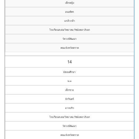
เด็กหญิง
อนงค์พร
แกล้วกล้า
โรงเรียนสะตอวิทยาคม รัชมังคลาภิเษก
วัดวงษ์พัฒนา
คณะจังหวัดตราด
14
มัธยมศึกษา
ม.๓
เด็กชาย
จักรินทร์
อาจปริว
โรงเรียนสะตอวิทยาคม รัชมังคลาภิเษก
วัดวงษ์พัฒนา
คณะจังหวัดตราด