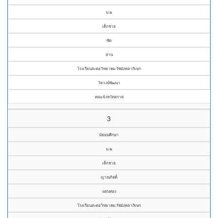
ม.๒
เด็กชาย
ซัด
สาน
โรงเรียนสะตอวิทยาคม รัชมังคลาภิเษก
วัดวงษ์พัฒนา
คณะจังหวัดตราด
3
มัธยมศึกษา
ม.๒
เด็กชาย
ญาณกิตติ์
แผ่นทอง
โรงเรียนสะตอวิทยาคม รัชมังคลาภิเษก