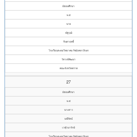
มัธยมศึกษา
ม.๕
นาย
ณัฐวุฒิ
จินดาฤทธิ์
โรงเรียนสะตอวิทยาคม รัชมังคลาภิเษก
วัดวงษ์พัฒนา
คณะจังหวัดตราด
27
มัธยมศึกษา
ม.๕
นางสาว
มณีรัตน์
เวฬุวนารักษ์
โรงเรียนสะตอวิทยาคม รัชมังคลาภิเษก