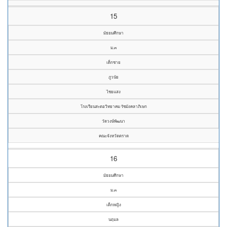
15
มัธยมศึกษา
ม.๓
เด็กชาย
ภูวนัย
ไชยแสง
โรงเรียนสะตอวิทยาคม รัชมังคลาภิเษก
วัดวงษ์พัฒนา
คณะจังหวัดตราด
16
มัธยมศึกษา
ม.๓
เด็กหญิง
นฤมล