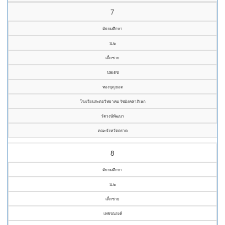
7
มัธยมศึกษา
ม.๒
เด็กชาย
นพเดช
ทองบุญยอด
โรงเรียนสะตอวิทยาคม รัชมังคลาภิเษก
วัดวงษ์พัฒนา
คณะจังหวัดตราด
8
มัธยมศึกษา
ม.๒
เด็กชาย
เพชรณรงค์