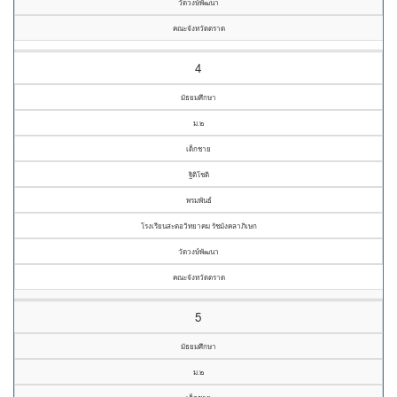
วัดวงษ์พัฒนา
คณะจังหวัดตราด
4
มัธยมศึกษา
ม.๒
เด็กชาย
ฐิติโชติ
พรมพันธ์
โรงเรียนสะตอวิทยาคม รัชมังคลาภิเษก
วัดวงษ์พัฒนา
คณะจังหวัดตราด
5
มัธยมศึกษา
ม.๒