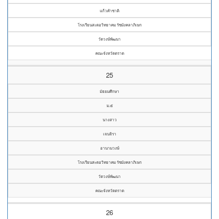
แก้วคำชาติ
โรงเรียนสะตอวิทยาคม รัชมังคลาภิเษก
วัดวงษ์พัฒนา
คณะจังหวัดตราด
25
มัธยมศึกษา
ม.๕
นางสาว
เจนจิรา
อานามวงษ์
โรงเรียนสะตอวิทยาคม รัชมังคลาภิเษก
วัดวงษ์พัฒนา
คณะจังหวัดตราด
26