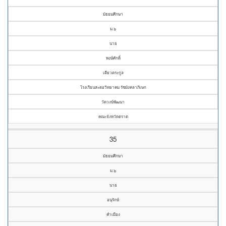
มัธยมศึกษา
ม.๖
นาย
พงษ์ศักดิ์
เตียวตระกูล
โรงเรียนสะตอวิทยาคม รัชมังคลาภิเษก
วัดวงษ์พัฒนา
คณะจังหวัดตราด
35
มัธยมศึกษา
ม.๖
นาย
อนุรักษ์
คำเมือง