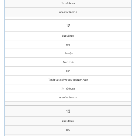
วัดวงษ์พัฒนา
คณะจังหวัดตราด
12
มัธยมศึกษา
ม.๒
เด็กหญิง
รัตนาภรณ์
พิลา
โรงเรียนสะตอวิทยาคม รัชมังคลาภิเษก
วัดวงษ์พัฒนา
คณะจังหวัดตราด
13
มัธยมศึกษา
ม.๒