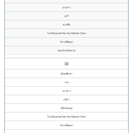
นางสาว
อุรวี
ดวงชื่น
โรงเรียนสะตอวิทยาคม รัชมังคลาภิเษก
วัดวงษ์พัฒนา
คณะจังหวัดตราด
30
มัธยมศึกษา
ม.๕
นางสาว
เปมิกา
เอี่ยมสมบุญ
โรงเรียนสะตอวิทยาคม รัชมังคลาภิเษก
วัดวงษ์พัฒนา