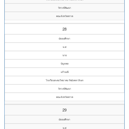
วัดวงษ์พัฒนา
คณะจังหวัดตราด
28
มัธยมศึกษา
ม.๕
นาย
ปัญจพล
แก้วมณี
โรงเรียนสะตอวิทยาคม รัชมังคลาภิเษก
วัดวงษ์พัฒนา
คณะจังหวัดตราด
29
มัธยมศึกษา
ม.๕