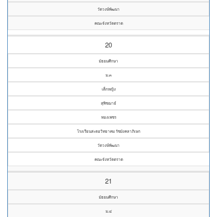
วัดวงษ์พัฒนา
คณะจังหวัดตราด
20
มัธยมศึกษา
ม.๓
เด็กหญิง
สุพิชฌาย์
ทองเพชร
โรงเรียนสะตอวิทยาคม รัชมังคลาภิเษก
วัดวงษ์พัฒนา
คณะจังหวัดตราด
21
มัธยมศึกษา
ม.๔