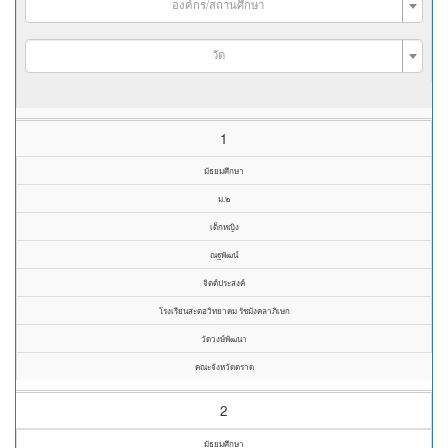
องค์กร/สถานศึกษา
วัด
1
มัธยมศึกษา
ม.๒
เด็กหญิง
ณฐพัฒน์
จิตต์ประสงค์
โรงเรียนสะตอวิทยาคม รัชมังคลาภิเษก
วัดวงษ์พัฒนา
คณะจังหวัดตราด
2
มัธยมศึกษา