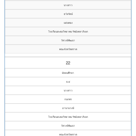
นางสาว
ธวัลรัตน์
แผ่นทอง
โรงเรียนสะตอวิทยาคม รัชมังคลาภิเษก
วัดวงษ์พัฒนา
คณะจังหวัดตราด
22
มัธยมศึกษา
ม.๔
นางสาว
กนกพร
อานามวงษ์
โรงเรียนสะตอวิทยาคม รัชมังคลาภิเษก
วัดวงษ์พัฒนา
คณะจังหวัดตราด