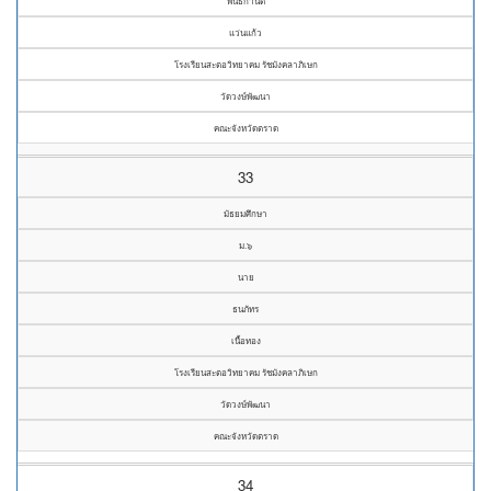
พันธกานต์
แว่นแก้ว
โรงเรียนสะตอวิทยาคม รัชมังคลาภิเษก
วัดวงษ์พัฒนา
คณะจังหวัดตราด
33
มัธยมศึกษา
ม.๖
นาย
ธนภัทร
เนื้อทอง
โรงเรียนสะตอวิทยาคม รัชมังคลาภิเษก
วัดวงษ์พัฒนา
คณะจังหวัดตราด
34