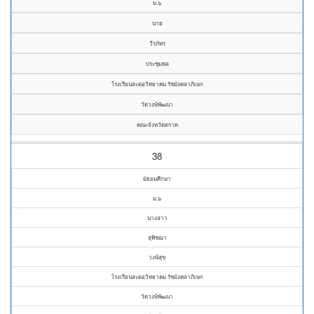
ม.๖
นาย
วีรภัทร
ประชุมพล
โรงเรียนสะตอวิทยาคม รัชมังคลาภิเษก
วัดวงษ์พัฒนา
คณะจังหวัดตราด
38
มัธยมศึกษา
ม.๖
นางสาว
สุพิชฌา
วงษ์สุข
โรงเรียนสะตอวิทยาคม รัชมังคลาภิเษก
วัดวงษ์พัฒนา