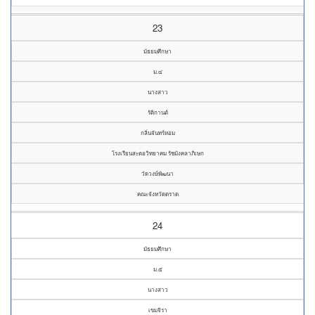
23
มัธยมศึกษา
ม.๔
นางสาว
รัติกานต์
กลิ่นจันทร์หอม
โรงเรียนสะตอวิทยาคม รัชมังคลาภิเษก
วัดวงษ์พัฒนา
คณะจังหวัดตราด
24
มัธยมศึกษา
ม.๕
นางสาว
เขมจิรา