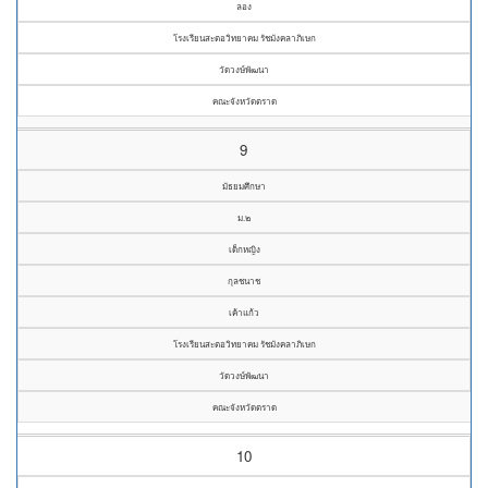
ลอง
โรงเรียนสะตอวิทยาคม รัชมังคลาภิเษก
วัดวงษ์พัฒนา
คณะจังหวัดตราด
9
มัธยมศึกษา
ม.๒
เด็กหญิง
กุลชนาช
เค้าแก้ว
โรงเรียนสะตอวิทยาคม รัชมังคลาภิเษก
วัดวงษ์พัฒนา
คณะจังหวัดตราด
10