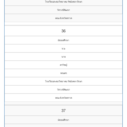
โรงเรียนสะตอวิทยาคม รัชมังคลาภิเษก
วัดวงษ์พัฒนา
คณะจังหวัดตราด
36
มัธยมศึกษา
ม.๖
นาย
สรวิชญ์
พรมศร
โรงเรียนสะตอวิทยาคม รัชมังคลาภิเษก
วัดวงษ์พัฒนา
คณะจังหวัดตราด
37
มัธยมศึกษา