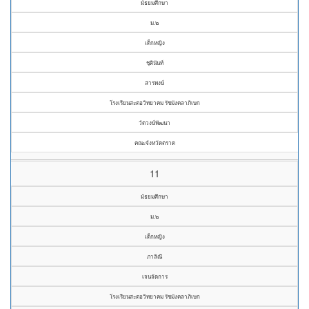
มัธยมศึกษา
ม.๒
เด็กหญิง
ชุตินันท์
สารพงษ์
โรงเรียนสะตอวิทยาคม รัชมังคลาภิเษก
วัดวงษ์พัฒนา
คณะจังหวัดตราด
11
มัธยมศึกษา
ม.๒
เด็กหญิง
ภาลิณี
เจนจัดการ
โรงเรียนสะตอวิทยาคม รัชมังคลาภิเษก