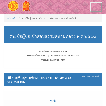
Toggle
navigation
หน้าหลัก
รายชื่อผู้ขอเข้าสอบธรรมสนามหลวง พ.ศ.๒๕๖๘
รายชื่อผู้ขอเข้าสอบธรรมสนามหลวง พ.ศ.๒๕๖๘
สำนักเรียนคณะจังหวัดตราด ภาค ๑๓
ธรรมศึกษาชั้นโท - ๒๕๕๐๑๖ - โรงเรียนสะตอวิทยาคม รัชมังคลาภิเษก
ตำบลสะตอ อำเภอเขาสมิง ตราด
รายชื่อผู้ขอเข้าสอบธรรมสนามหลวง
แสดง
1 ถึง 38
จาก
38
ผลลัพธ์
พ.ศ.๒๕๖๘
#
ช่วงชั้น