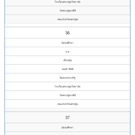
โรงเรียนพระปฐมวิทยาลัย
วัดพระปฐมเจดีย์
คณะจังหวัดนครปฐม
36
มัธยมศึกษา
ม.๑
เด็กหญิง
มณฑาทิพย์
นิ่มทรงประเสริฐ
โรงเรียนพระปฐมวิทยาลัย
วัดพระปฐมเจดีย์
คณะจังหวัดนครปฐม
37
มัธยมศึกษา