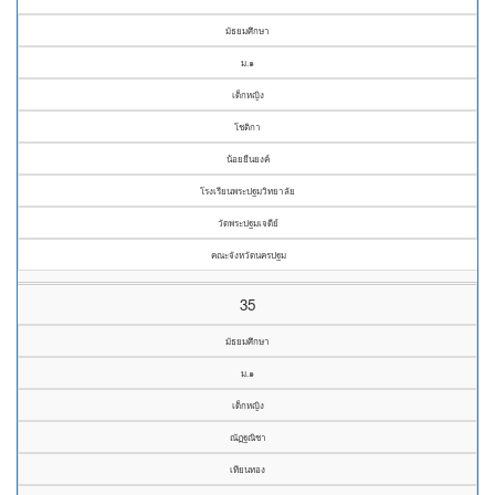
มัธยมศึกษา
ม.๑
เด็กหญิง
โชติกา
น้อยยืนยงค์
โรงเรียนพระปฐมวิทยาลัย
วัดพระปฐมเจดีย์
คณะจังหวัดนครปฐม
35
มัธยมศึกษา
ม.๑
เด็กหญิง
ณัฏฐณิชา
เทียนทอง