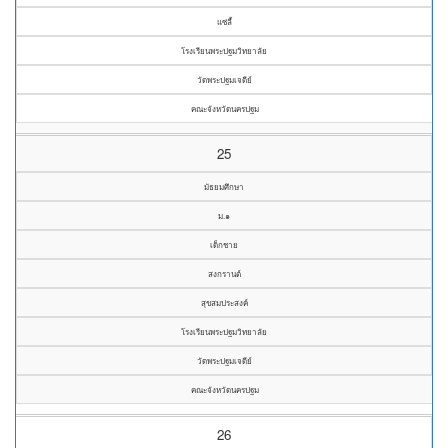
แซ่ลี้
โรงเรียนพระปฐมวิทยาลัย
วัดพระปฐมเจดีย์
คณะจังหวัดนครปฐม
25
มัธยมศึกษา
ม.๑
เด็กชาย
สงกรานต์
สุขสมประสงค์
โรงเรียนพระปฐมวิทยาลัย
วัดพระปฐมเจดีย์
คณะจังหวัดนครปฐม
26