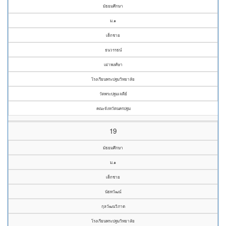
มัธยมศึกษา
ม.๑
เด็กชาย
ธนวรรธน์
เผ่าพงศ์ษา
โรงเรียนพระปฐมวิทยาลัย
วัดพระปฐมเจดีย์
คณะจังหวัดนครปฐม
19
มัธยมศึกษา
ม.๑
เด็กชาย
นัธทวัฒน์
กุลวัฒนวิภาต
โรงเรียนพระปฐมวิทยาลัย