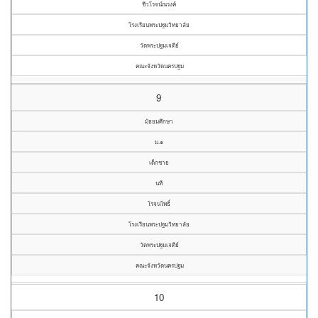
ชีวโรจน์ณรงค์
โรงเรียนพระปฐมวิทยาลัย
วัดพระปฐมเจดีย์
คณะจังหวัดนครปฐม
9
มัธยมศึกษา
ม.๑
เด็กชาย
นที
โรจนโพธิ์
โรงเรียนพระปฐมวิทยาลัย
วัดพระปฐมเจดีย์
คณะจังหวัดนครปฐม
10