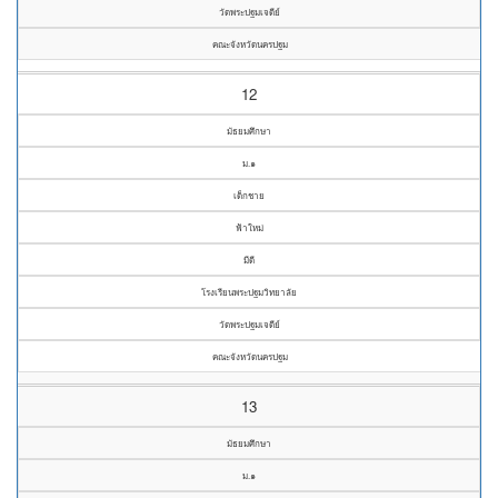
วัดพระปฐมเจดีย์
คณะจังหวัดนครปฐม
12
มัธยมศึกษา
ม.๑
เด็กชาย
ฟ้าใหม่
มีดี
โรงเรียนพระปฐมวิทยาลัย
วัดพระปฐมเจดีย์
คณะจังหวัดนครปฐม
13
มัธยมศึกษา
ม.๑