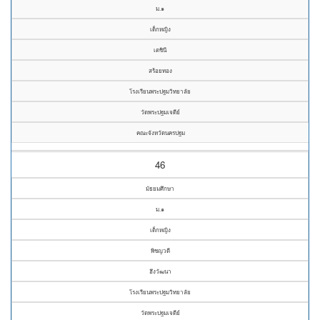
ม.๑
เด็กหญิง
เตชินี
สร้อยทอง
โรงเรียนพระปฐมวิทยาลัย
วัดพระปฐมเจดีย์
คณะจังหวัดนครปฐม
46
มัธยมศึกษา
ม.๑
เด็กหญิง
พิชญวดี
ฮึงวัฒนา
โรงเรียนพระปฐมวิทยาลัย
วัดพระปฐมเจดีย์