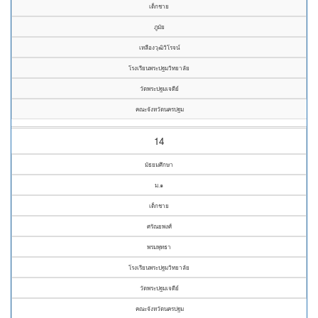
เด็กชาย
ภูมัย
เหลืองวุฒิวิโรจน์
โรงเรียนพระปฐมวิทยาลัย
วัดพระปฐมเจดีย์
คณะจังหวัดนครปฐม
14
มัธยมศึกษา
ม.๑
เด็กชาย
ศรัณยพงศ์
พรมพุทธา
โรงเรียนพระปฐมวิทยาลัย
วัดพระปฐมเจดีย์
คณะจังหวัดนครปฐม