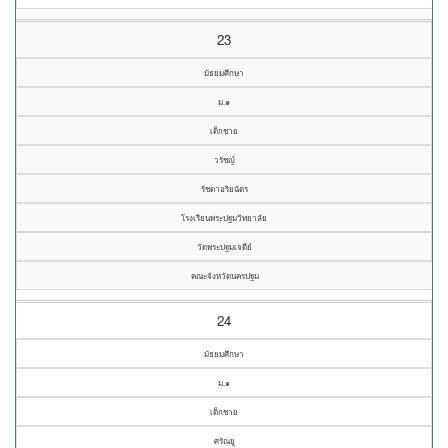
23
มัธยมศึกษา
ม.๑
เด็กชาย
วรัชญ์
รัชดาอริยฉัตร
โรงเรียนพระปฐมวิทยาลัย
วัดพระปฐมเจดีย์
คณะจังหวัดนครปฐม
24
มัธยมศึกษา
ม.๑
เด็กชาย
ศรัณยู​