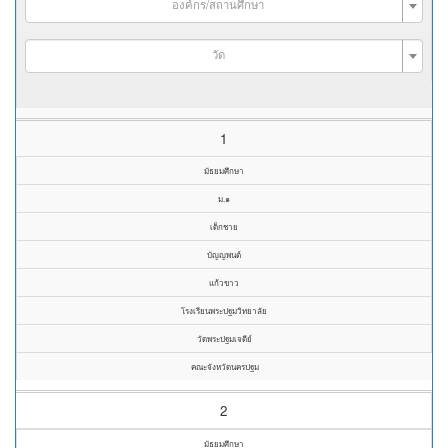
องค์กร/สถานศึกษา
วัด
1
มัธยมศึกษา
ม.๑
เด็กชาย
บัญญพนต์
แก้วขาว
โรงเรียนพระปฐมวิทยาลัย
วัดพระปฐมเจดีย์
คณะจังหวัดนครปฐม
2
มัธยมศึกษา