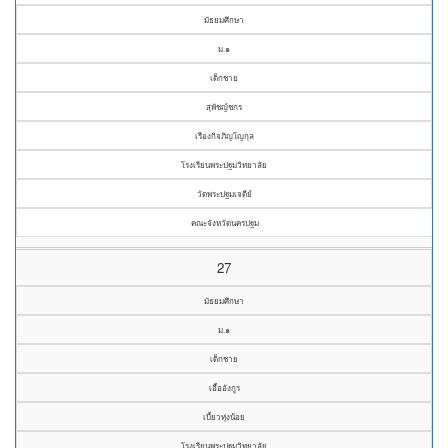
มัธยมศึกษา
ม.๑
เด็กชาย
สุพัชญ์ชกร
เรืองกิจภิญโญกุล
โรงเรียนพระปฐมวิทยาลัย
วัดพระปฐมเจดีย์
คณะจังหวัดนครปฐม
27
มัธยมศึกษา
ม.๑
เด็กชาย
เอื้ออังกูร
เบี้ยวทุ่งน้อย
โรงเรียนพระปฐมวิทยาลัย