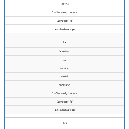
เกิดช่วง
โรงเรียนพระปฐมวิทยาลัย
วัดพระปฐมเจดีย์
คณะจังหวัดนครปฐม
17
มัธยมศึกษา
ม.๑
เด็กชาย
ณัฐพัชร์
รัตตสัมพันธ์
โรงเรียนพระปฐมวิทยาลัย
วัดพระปฐมเจดีย์
คณะจังหวัดนครปฐม
18