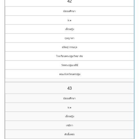
42
มัธยมศึกษา
ม.๑
เด็กหญิง
กุลญาดา
ลลิตสุวรรณกุล
โรงเรียนพระปฐมวิทยาลัย
วัดพระปฐมเจดีย์
คณะจังหวัดนครปฐม
43
มัธยมศึกษา
ม.๑
เด็กหญิง
เขมิกา
ศักดิ์เพชร