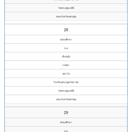
วัดพระปฐมเจดีย์
คณะจังหวัดนครปฐม
28
มัธยมศึกษา
ม.๑
เด็กหญิง
กรชศา
สุทาวัน
โรงเรียนพระปฐมวิทยาลัย
วัดพระปฐมเจดีย์
คณะจังหวัดนครปฐม
29
มัธยมศึกษา
ม.๑