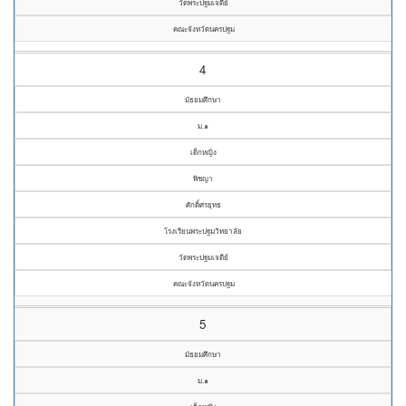
วัดพระปฐมเจดีย์
คณะจังหวัดนครปฐม
4
มัธยมศึกษา
ม.๑
เด็กหญิง
พิชญา
ศักดิ์ศรยุทธ
โรงเรียนพระปฐมวิทยาลัย
วัดพระปฐมเจดีย์
คณะจังหวัดนครปฐม
5
มัธยมศึกษา
ม.๑