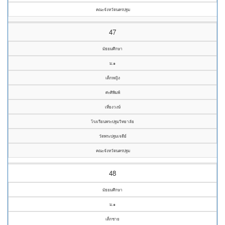
คณะจังหวัดนครปฐม
47
มัธยมศึกษา
ม.๑
เด็กหญิง
ศะศิพิมพ์
เที่ยงวงษ์
โรงเรียนพระปฐมวิทยาลัย
วัดพระปฐมเจดีย์
คณะจังหวัดนครปฐม
48
มัธยมศึกษา
ม.๑
เด็กชาย