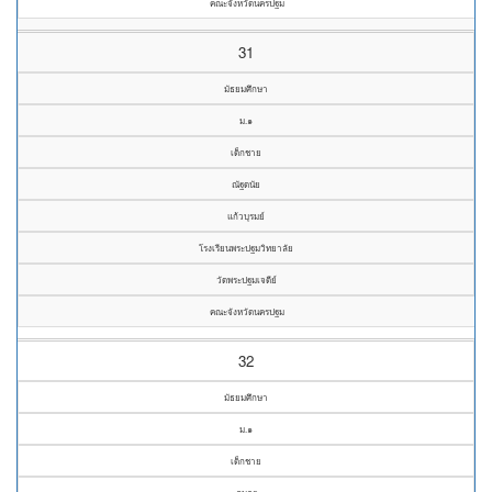
คณะจังหวัดนครปฐม
31
มัธยมศึกษา
ม.๑
เด็กชาย
ณัฐดนัย
แก้วบุรมย์
โรงเรียนพระปฐมวิทยาลัย
วัดพระปฐมเจดีย์
คณะจังหวัดนครปฐม
32
มัธยมศึกษา
ม.๑
เด็กชาย