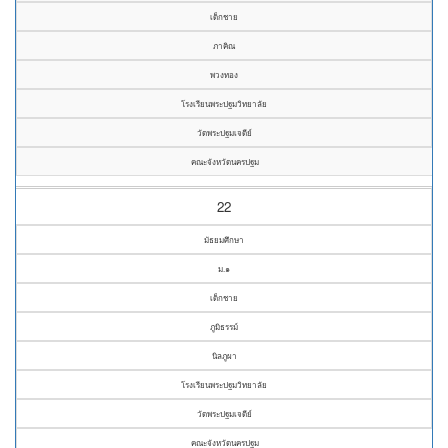
เด็กชาย
ภาคิณ
พวงทอง
โรงเรียนพระปฐมวิทยาลัย
วัดพระปฐมเจดีย์
คณะจังหวัดนครปฐม
22
มัธยมศึกษา
ม.๑
เด็กชาย
ภูมิธรรม์
นิลภูผา
โรงเรียนพระปฐมวิทยาลัย
วัดพระปฐมเจดีย์
คณะจังหวัดนครปฐม