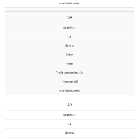
คณะจังหวัดนครปฐม
39
มัธยมศึกษา
ม.๑
เด็กชาย
อิทธิกร
คนชม
โรงเรียนพระปฐมวิทยาลัย
วัดพระปฐมเจดีย์
คณะจังหวัดนครปฐม
40
มัธยมศึกษา
ม.๑
เด็กหญิง