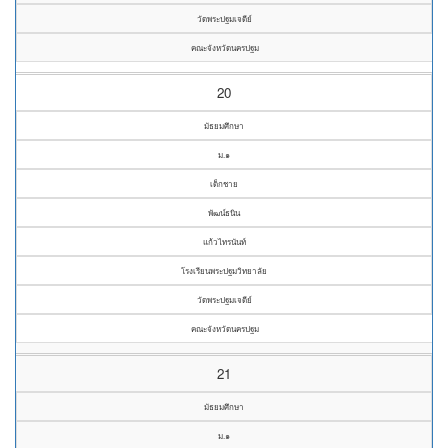
วัดพระปฐมเจดีย์
คณะจังหวัดนครปฐม
20
มัธยมศึกษา
ม.๑
เด็กชาย
พัฒน์ธนิน
แก้วไทรนันท์
โรงเรียนพระปฐมวิทยาลัย
วัดพระปฐมเจดีย์
คณะจังหวัดนครปฐม
21
มัธยมศึกษา
ม.๑