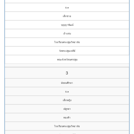
ม.๑
เด็กชาย
บุญญาพัฒน์
อ่ำแจ่ม
โรงเรียนพระปฐมวิทยาลัย
วัดพระปฐมเจดีย์
คณะจังหวัดนครปฐม
3
มัธยมศึกษา
ม.๑
เด็กหญิง
ณัฐรดา
ทองค้า
โรงเรียนพระปฐมวิทยาลัย