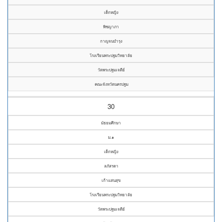
เด็กหญิง
พิชญาภา
กาญจนบำรุง
โรงเรียนพระปฐมวิทยาลัย
วัดพระปฐมเจดีย์
คณะจังหวัดนครปฐม
30
มัธยมศึกษา
ม.๑
เด็กหญิง
ลภัสรดา
เก้าแสนสุข
โรงเรียนพระปฐมวิทยาลัย
วัดพระปฐมเจดีย์