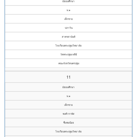
มัธยมศึกษา
ม.๑
เด็กชาย
ปภาวิน
สาครตานันท์
โรงเรียนพระปฐมวิทยาลัย
วัดพระปฐมเจดีย์
คณะจังหวัดนครปฐม
11
มัธยมศึกษา
ม.๑
เด็กชาย
พงศ์วราพัส
ชื่นชมน้อย
โรงเรียนพระปฐมวิทยาลัย