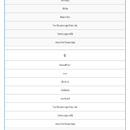
เด็กหญิง
สิริภัค
ทิพยกรกิจ
โรงเรียนพระปฐมวิทยาลัย
วัดพระปฐมเจดีย์
คณะจังหวัดนครปฐม
6
มัธยมศึกษา
ม.๑
เด็กชาย
กิตติพงษ์
แสงจันทร์
โรงเรียนพระปฐมวิทยาลัย
วัดพระปฐมเจดีย์
คณะจังหวัดนครปฐม