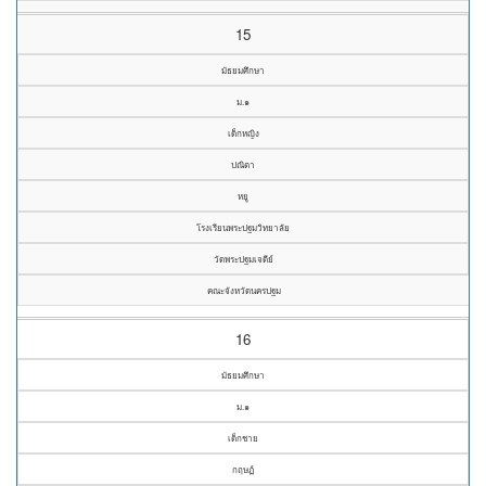
15
มัธยมศึกษา
ม.๑
เด็กหญิง
ปณิตา
หยู
โรงเรียนพระปฐมวิทยาลัย
วัดพระปฐมเจดีย์
คณะจังหวัดนครปฐม
16
มัธยมศึกษา
ม.๑
เด็กชาย
กฤษฏ์