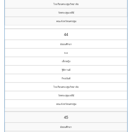
โรงเรียนพระปฐมวิทยาลัย
วัดพระปฐมเจดีย์
คณะจังหวัดนครปฐม
44
มัธยมศึกษา
ม.๑
เด็กหญิง
ฐิติกานต์
กิจอนันต์
โรงเรียนพระปฐมวิทยาลัย
วัดพระปฐมเจดีย์
คณะจังหวัดนครปฐม
45
มัธยมศึกษา