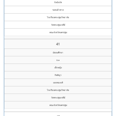
กัลย์ลภัส
รอดแผ้วพาล
โรงเรียนพระปฐมวิทยาลัย
วัดพระปฐมเจดีย์
คณะจังหวัดนครปฐม
41
มัธยมศึกษา
ม.๑
เด็กหญิง
กิตติญา
แตงทองแท้
โรงเรียนพระปฐมวิทยาลัย
วัดพระปฐมเจดีย์
คณะจังหวัดนครปฐม