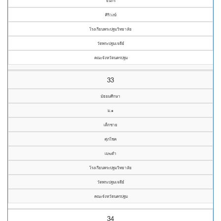
ธนกร
ศิริวงษ์
โรงเรียนพระปฐมวิทยาลัย
วัดพระปฐมเจดีย์
คณะจังหวัดนครปฐม
33
มัธยมศึกษา
ม.๑
เด็กชาย
ศุภโชค
เมฆดำ
โรงเรียนพระปฐมวิทยาลัย
วัดพระปฐมเจดีย์
คณะจังหวัดนครปฐม
34