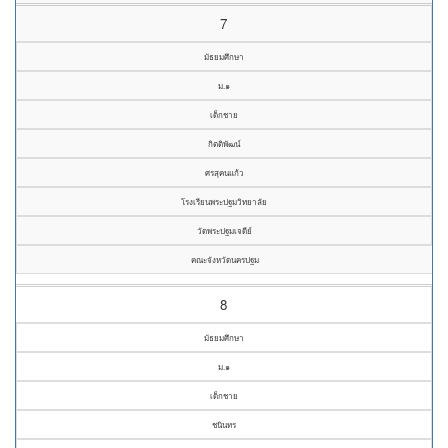
7
มัธยมศึกษา
ม.๑
เด็กชาย
กิตติพัฒน์
ศรสุคนแก้ว
โรงเรียนพระปฐมวิทยาลัย
วัดพระปฐมเจดีย์
คณะจังหวัดนครปฐม
8
มัธยมศึกษา
ม.๑
เด็กชาย
ชนินทร