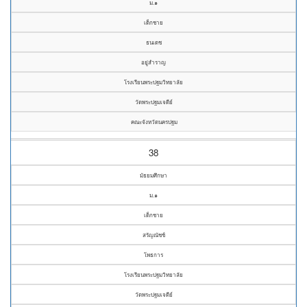
ม.๑
เด็กชาย
ธนเดช
อยู่สำราญ
โรงเรียนพระปฐมวิทยาลัย
วัดพระปฐมเจดีย์
คณะจังหวัดนครปฐม
38
มัธยมศึกษา
ม.๑
เด็กชาย
สรัญณัชช์
โพธการ
โรงเรียนพระปฐมวิทยาลัย
วัดพระปฐมเจดีย์