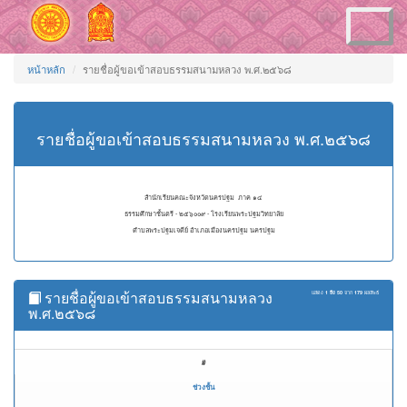
Toggle
navigation
หน้าหลัก
รายชื่อผู้ขอเข้าสอบธรรมสนามหลวง พ.ศ.๒๕๖๘
รายชื่อผู้ขอเข้าสอบธรรมสนามหลวง พ.ศ.๒๕๖๘
สำนักเรียนคณะจังหวัดนครปฐม ภาค ๑๔
ธรรมศึกษาชั้นตรี - ๒๕๖๐๐๙ - โรงเรียนพระปฐมวิทยาลัย
ตำบลพระปฐมเจดีย์ อำเภอเมืองนครปฐม นครปฐม
รายชื่อผู้ขอเข้าสอบธรรมสนามหลวง
แสดง
1 ถึง 50
จาก
179
ผลลัพธ์
พ.ศ.๒๕๖๘
#
ช่วงชั้น