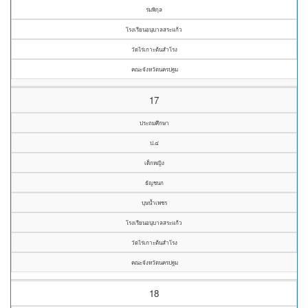
ร่มพิกุล
โรงเรียนอนุบาลสระแก้ว
วัดไร่เกาะต้นสำโรง
คณะจังหวัดนครปฐม
17
ประถมศึกษา
ป.๔
เด็กหญิง
ธัญชนก
บุษน้ำเพชร
โรงเรียนอนุบาลสระแก้ว
วัดไร่เกาะต้นสำโรง
คณะจังหวัดนครปฐม
18