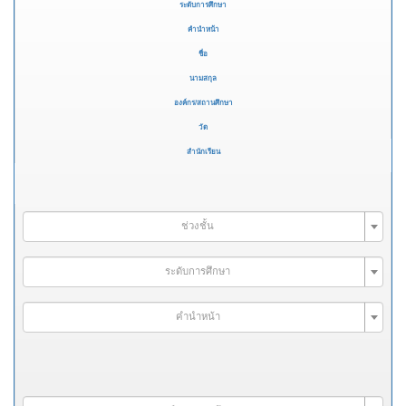
ระดับการศึกษา
คำนำหน้า
ชื่อ
นามสกุล
องค์กร/สถานศึกษา
วัด
สำนักเรียน
ช่วงชั้น
ระดับการศึกษา
คำนำหน้า