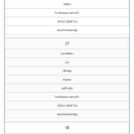
ร่มพิกุล
โรงเรียนอนุบาลสระแก้ว
วัดไร่เกาะต้นสำโรง
คณะจังหวัดนครปฐม
17
ประถมศึกษา
ป.๔
เด็กหญิง
ธัญชนก
บุษน้ำเพชร
โรงเรียนอนุบาลสระแก้ว
วัดไร่เกาะต้นสำโรง
คณะจังหวัดนครปฐม
18