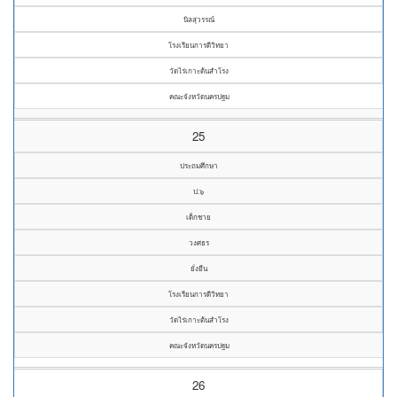
นิลสุวรรณ์
โรงเรียนการดีวิทยา
วัดไร่เกาะต้นสำโรง
คณะจังหวัดนครปฐม
25
ประถมศึกษา
ป.๖
เด็กชาย
วงศธร
ยั่งยืน
โรงเรียนการดีวิทยา
วัดไร่เกาะต้นสำโรง
คณะจังหวัดนครปฐม
26