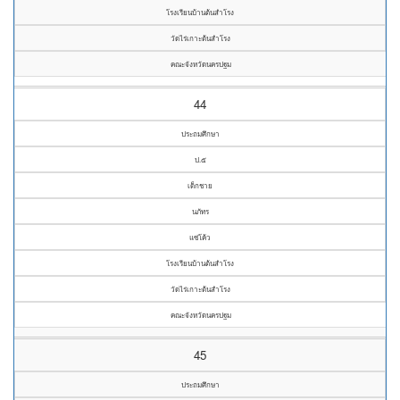
โรงเรียนบ้านต้นสำโรง
วัดไร่เกาะต้นสำโรง
คณะจังหวัดนครปฐม
44
ประถมศึกษา
ป.๕
เด็กชาย
นภัทร
แซ่โค้ว
โรงเรียนบ้านต้นสำโรง
วัดไร่เกาะต้นสำโรง
คณะจังหวัดนครปฐม
45
ประถมศึกษา