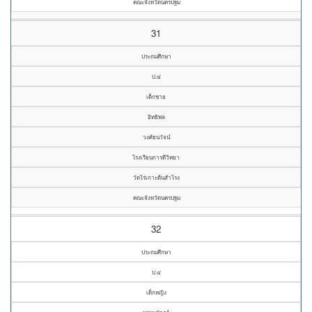
คณะจังหวัดนครปฐม
31
ประถมศึกษา
ป.๔
เด็กชาย
อิทธิพล
วงศ์ธนวัจน์
โรงเรียนการดีวิทยา
วัดไร่เกาะต้นสำโรง
คณะจังหวัดนครปฐม
32
ประถมศึกษา
ป.๔
เด็กหญิง