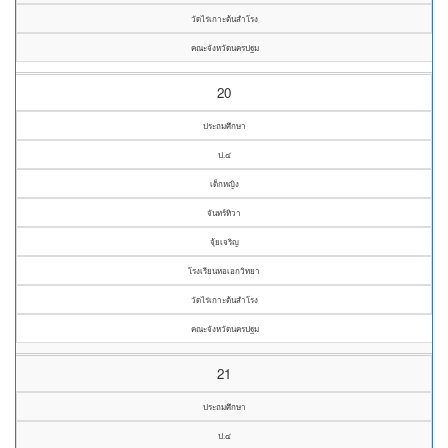
วัดไร่เกาะต้นสำโรง
คณะจังหวัดนครปฐม
20
ประถมศึกษา
ป.๔
เด็กหญิง
จันทร์ทิวา
จุ้ยเจริญ
โรงเรียนหอเอกวิทยา
วัดไร่เกาะต้นสำโรง
คณะจังหวัดนครปฐม
21
ประถมศึกษา
ป.๔