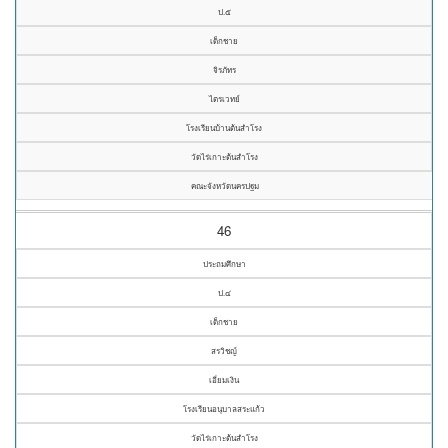
ป.๕
เด็กชาย
จิรภัทร
ไตรเวทย์
โรงเรียนบ้านต้นสำโรง
วัดไร่เกาะต้นสำโรง
คณะจังหวัดนครปฐม
46
ประถมศึกษา
ป.๔
เด็กชาย
สรวิชญ์
เอี่ยมเงิน
โรงเรียนอนุบาลสระแก้ว
วัดไร่เกาะต้นสำโรง