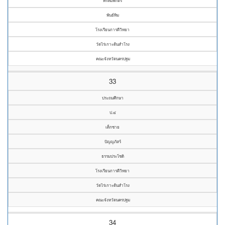
พรหมพักตร์
พันธ์ทิม
โรงเรียนการดีวิทยา
วัดไร่เกาะต้นสำโรง
คณะจังหวัดนครปฐม
33
ประถมศึกษา
ป.๔
เด็กชาย
ปัญญภัสร์
ธรรมประโชติ
โรงเรียนการดีวิทยา
วัดไร่เกาะต้นสำโรง
คณะจังหวัดนครปฐม
34