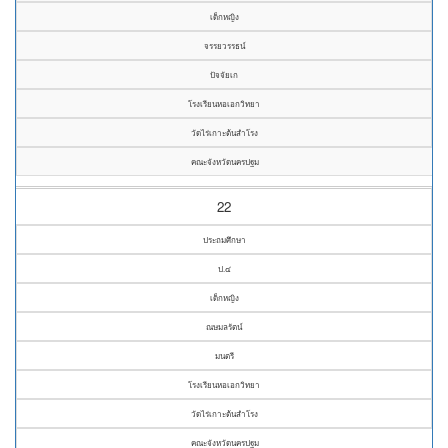
เด็กหญิง
จรรยวรรธน์
ปัจจัยเก
โรงเรียนหอเอกวิทยา
วัดไร่เกาะต้นสำโรง
คณะจังหวัดนครปฐม
22
ประถมศึกษา
ป.๔
เด็กหญิง
ณษมลรัตน์
มนตรี
โรงเรียนหอเอกวิทยา
วัดไร่เกาะต้นสำโรง
คณะจังหวัดนครปฐม