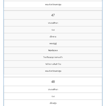
คณะจังหวัดนครปฐม
47
ประถมศึกษา
ป.๔
เด็กชาย
พชรณัฏฐ์
พิศุทธ์ศุภผล
โรงเรียนอนุบาลสระแก้ว
วัดไร่เกาะต้นสำโรง
คณะจังหวัดนครปฐม
48
ประถมศึกษา
ป.๔
เด็กหญิง