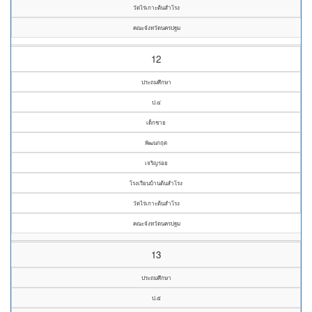
วัดไร่เกาะต้นสำโรง
คณะจังหวัดนครปฐม
12
ประถมศึกษา
ป.๔
เด็กชาย
พัฒนกฤต
เจริญรอย
โรงเรียนบ้านต้นสำโรง
วัดไร่เกาะต้นสำโรง
คณะจังหวัดนครปฐม
13
ประถมศึกษา
ป.๕