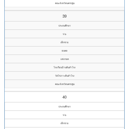
คณะจังหวัดนครปฐม
39
ประถมศึกษา
ป.๖
เด็กชาย
ธนพล
แฟงรอด
โรงเรียนบ้านต้นสำโรง
วัดไร่เกาะต้นสำโรง
คณะจังหวัดนครปฐม
40
ประถมศึกษา
ป.๖
เด็กชาย