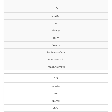
15
ประถมศึกษา
ป.๕
เด็กหญิง
ธนาภา
นิจแสวง
โรงเรียนหอเอกวิทยา
วัดไร่เกาะต้นสำโรง
คณะจังหวัดนครปฐม
16
ประถมศึกษา
ป.๕
เด็กหญิง
หนึ่งธิดา