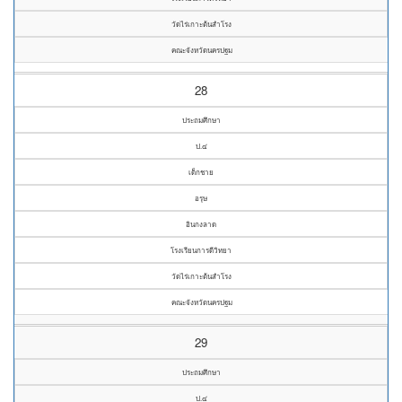
วัดไร่เกาะต้นสำโรง
คณะจังหวัดนครปฐม
28
ประถมศึกษา
ป.๔
เด็กชาย
อรุษ
อินกงลาด
โรงเรียนการดีวิทยา
วัดไร่เกาะต้นสำโรง
คณะจังหวัดนครปฐม
29
ประถมศึกษา
ป.๔