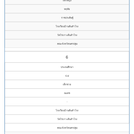
เด็กหญิง
หฤทัย
ราชประดิษฐ์
โรงเรียนบ้านต้นสำโรง
วัดไร่เกาะต้นสำโรง
คณะจังหวัดนครปฐม
6
ประถมศึกษา
ป.๔
เด็กชาย
ณเดช
-
โรงเรียนบ้านต้นสำโรง
วัดไร่เกาะต้นสำโรง
คณะจังหวัดนครปฐม