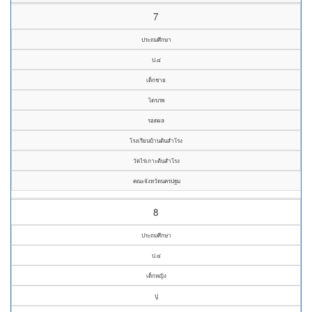
7
ประถมศึกษา
ป.๔
เด็กชาย
ไตรภพ
รอดผล
โรงเรียนบ้านต้นสำโรง
วัดไร่เกาะต้นสำโรง
คณะจังหวัดนครปฐม
8
ประถมศึกษา
ป.๔
เด็กหญิง
ปู