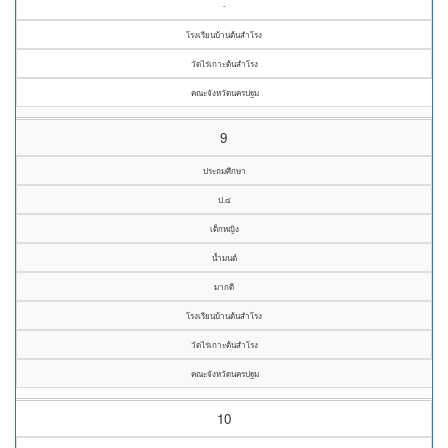
-
โรงเรียนบ้านต้นสำโรง
วัดไร่เกาะต้นสำโรง
คณะจังหวัดนครปฐม
9
ประถมศึกษา
ป.๔
เด็กหญิง
น้ำมนต์
มากดี
โรงเรียนบ้านต้นสำโรง
วัดไร่เกาะต้นสำโรง
คณะจังหวัดนครปฐม
10