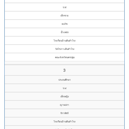
ป.๕
เด็กชาย
ธนวิช
น้ำเพชร
โรงเรียนบ้านต้นสำโรง
วัดไร่เกาะต้นสำโรง
คณะจังหวัดนครปฐม
3
ประถมศึกษา
ป.๔
เด็กหญิง
ญานปภา
จิราพัชร์
โรงเรียนบ้านต้นสำโรง