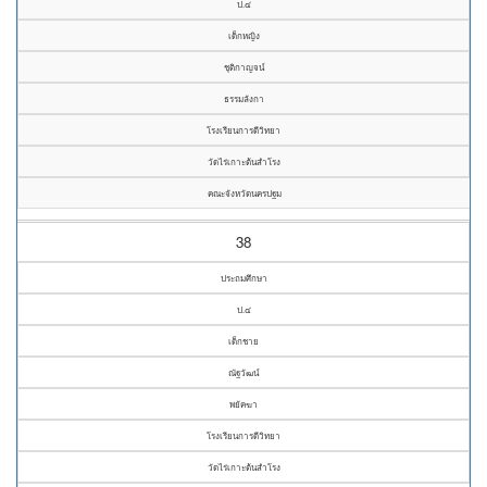
ป.๔
เด็กหญิง
ชุติกาญจน์
ธรรมลังกา
โรงเรียนการดีวิทยา
วัดไร่เกาะต้นสำโรง
คณะจังหวัดนครปฐม
38
ประถมศึกษา
ป.๔
เด็กชาย
ณัฐวัฒน์
พยัคฆา
โรงเรียนการดีวิทยา
วัดไร่เกาะต้นสำโรง