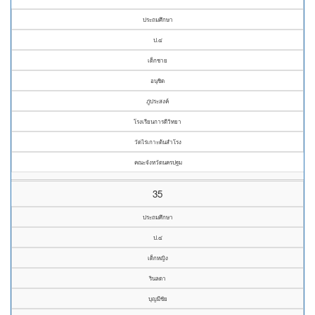
ประถมศึกษา
ป.๔
เด็กชาย
อนุชิด
ภู่ประสงค์
โรงเรียนการดีวิทยา
วัดไร่เกาะต้นสำโรง
คณะจังหวัดนครปฐม
35
ประถมศึกษา
ป.๔
เด็กหญิง
รินลดา
บุญมีชัย