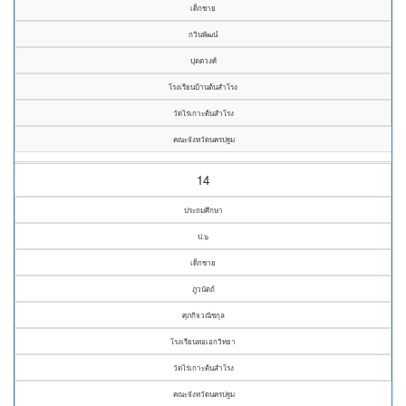
เด็กชาย
กวินพัฒน์
ปุตตวงศ์
โรงเรียนบ้านต้นสำโรง
วัดไร่เกาะต้นสำโรง
คณะจังหวัดนครปฐม
14
ประถมศึกษา
ป.๖
เด็กชาย
ภูวนัตถ์
ศุภกิจวณิชกุล
โรงเรียนหอเอกวิทยา
วัดไร่เกาะต้นสำโรง
คณะจังหวัดนครปฐม