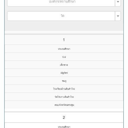
องค์กร/สถานศึกษา
วัด
1
ประถมศึกษา
ป.๔
เด็กชาย
ณัฐภัทร
ชมภู
โรงเรียนบ้านต้นสำโรง
วัดไร่เกาะต้นสำโรง
คณะจังหวัดนครปฐม
2
ประถมศึกษา