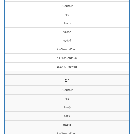
ประถมศึกษา
ป.๖
เด็กชาย
พลกฤต
พลพิมพ์
โรงเรียนการดีวิทยา
วัดไร่เกาะต้นสำโรง
คณะจังหวัดนครปฐม
27
ประถมศึกษา
ป.๔
เด็กหญิง
กัลยา
สินธ์พันธ์
โรงเรียนการดีวิทยา