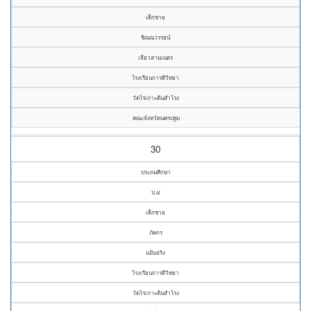
เด็กชาย
ชิณณวรรธน์
เจียวสามเนตร
โรงเรียนการดีวิทยา
วัดไร่เกาะต้นสำโรง
คณะจังหวัดนครปฐม
30
ประถมศึกษา
ป.๔
เด็กชาย
ภัคกร
แม้นจริง
โรงเรียนการดีวิทยา
วัดไร่เกาะต้นสำโรง