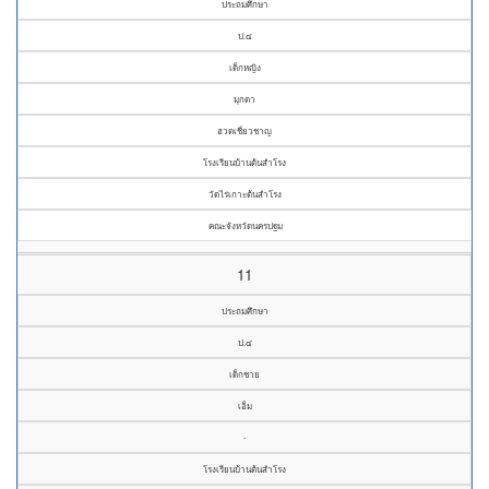
ประถมศึกษา
ป.๔
เด็กหญิง
มุกดา
ฮวดเชี่ยวชาญ
โรงเรียนบ้านต้นสำโรง
วัดไร่เกาะต้นสำโรง
คณะจังหวัดนครปฐม
11
ประถมศึกษา
ป.๔
เด็กชาย
เอ็ม
-
โรงเรียนบ้านต้นสำโรง