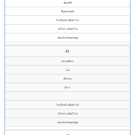
พัฒน์รพี
ชื่นแสงจันทร์
โรงเรียนบ้านต้นสำโรง
วัดไร่เกาะต้นสำโรง
คณะจังหวัดนครปฐม
41
ประถมศึกษา
ป.๕
เด็กชาย
ธันวา
-
โรงเรียนบ้านต้นสำโรง
วัดไร่เกาะต้นสำโรง
คณะจังหวัดนครปฐม