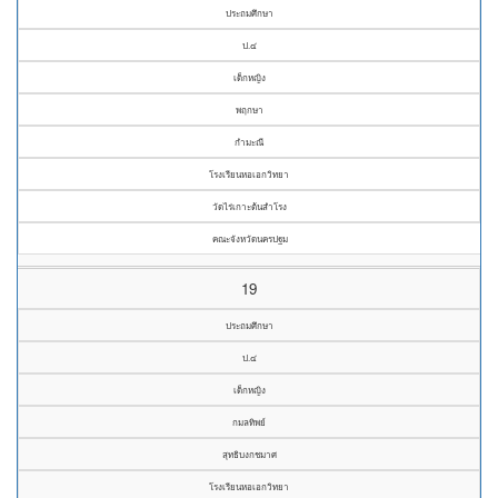
ประถมศึกษา
ป.๔
เด็กหญิง
พฤกษา
กำมะณี
โรงเรียนหอเอกวิทยา
วัดไร่เกาะต้นสำโรง
คณะจังหวัดนครปฐม
19
ประถมศึกษา
ป.๔
เด็กหญิง
กมลทิพย์
สุทธิบงกชมาศ
โรงเรียนหอเอกวิทยา