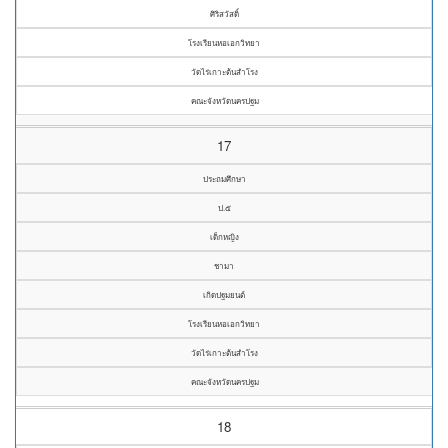
ศิริสวัสดิ์
โรงเรียนหอเอกวิทยา
วัดไร่เกาะต้นสำโรง
คณะจังหวัดนครปฐม
17
ประถมศึกษา
ป.๕
เด็กหญิง
ชามา
เกิดปฐมยนต์
โรงเรียนหอเอกวิทยา
วัดไร่เกาะต้นสำโรง
คณะจังหวัดนครปฐม
18