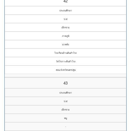
42
ประถมศึกษา
ป.๕
เด็กชาย
ภาคภูมิ
นาคทั่ง
โรงเรียนบ้านต้นสำโรง
วัดไร่เกาะต้นสำโรง
คณะจังหวัดนครปฐม
43
ประถมศึกษา
ป.๕
เด็กชาย
หมู
-