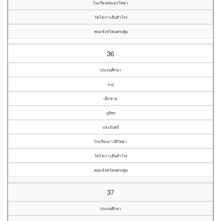
โรงเรียนหอเอกวิทยา
วัดไร่เกาะต้นสำโรง
คณะจังหวัดนครปฐม
36
ประถมศึกษา
ป.๔
เด็กชาย
ภูมิพร
แจะจันทร์
โรงเรียนการดีวิทยา
วัดไร่เกาะต้นสำโรง
คณะจังหวัดนครปฐม
37
ประถมศึกษา