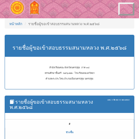
Toggle
navigation
หน้าหลัก
รายชื่อผู้ขอเข้าสอบธรรมสนามหลวง พ.ศ.๒๕๖๘
รายชื่อผู้ขอเข้าสอบธรรมสนามหลวง พ.ศ.๒๕๖๘
สำนักเรียนคณะจังหวัดนครปฐม ภาค ๑๔
ธรรมศึกษาชั้นตรี - ๒๕๖๐๒๒ - โรงเรียนหอเอกวิทยา
ตำบลพระประโทน อำเภอเมืองนครปฐม นครปฐม
รายชื่อผู้ขอเข้าสอบธรรมสนามหลวง
แสดง
1 ถึง 50
จาก
90
ผลลัพธ์
พ.ศ.๒๕๖๘
#
ช่วงชั้น