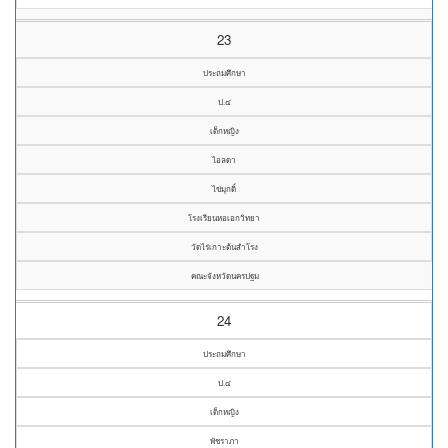
23
ประถมศึกษา
ป.๔
เด็กหญิง
ไอลดา
ไข่มุกดิ์
โรงเรียนหอเอกวิทยา
วัดไร่เกาะต้นสำโรง
คณะจังหวัดนครปฐม
24
ประถมศึกษา
ป.๔
เด็กหญิง
พัชราภา