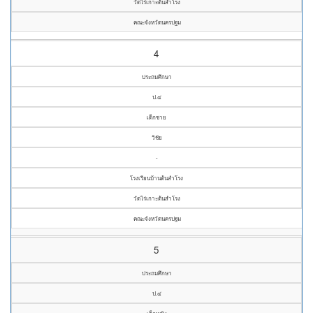
วัดไร่เกาะต้นสำโรง
คณะจังหวัดนครปฐม
4
ประถมศึกษา
ป.๔
เด็กชาย
วิชัย
-
โรงเรียนบ้านต้นสำโรง
วัดไร่เกาะต้นสำโรง
คณะจังหวัดนครปฐม
5
ประถมศึกษา
ป.๔